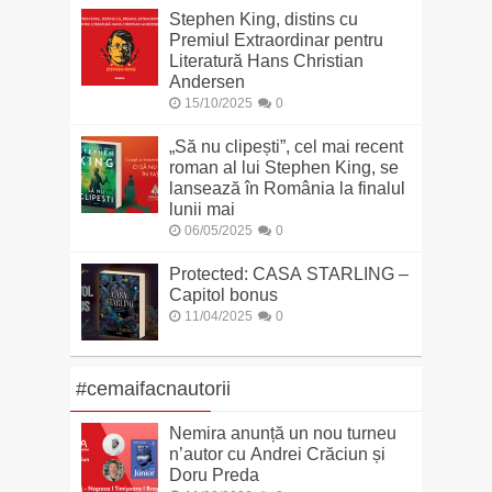
Stephen King, distins cu
Premiul Extraordinar pentru
Literatură Hans Christian
Andersen
15/10/2025
0
„Să nu clipești”, cel mai recent
roman al lui Stephen King, se
lansează în România la finalul
lunii mai
06/05/2025
0
Protected: CASA STARLING –
Capitol bonus
11/04/2025
0
#cemaifacnautorii
Nemira anunță un nou turneu
n’autor cu Andrei Crăciun și
Doru Preda