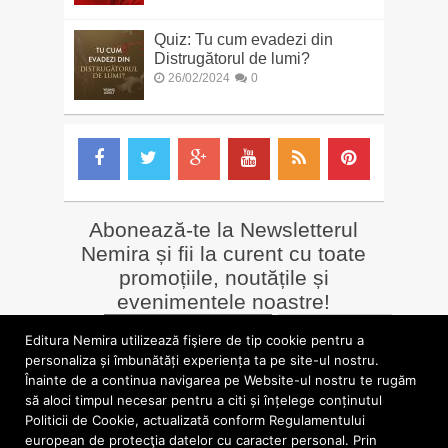
Quiz: Tu cum evadezi din
Distrugătorul de lumi?
26/02/2024
0
Abonează-te la Newsletterul
Nemira și fii la curent cu toate
promoțiile, noutățile și
evenimentele noastre!
Email
*
Editura Nemira utilizează fişiere de tip cookie pentru a
personaliza și îmbunătăți experiența ta pe site-ul nostru.
Înainte de a continua navigarea pe Website-ul nostru te rugăm
LIBRĂRII online
Alte siteuri
să aloci timpul necesar pentru a citi și înțelege conținutul
»
Librăria Online Nemira
»
Nemira Media
Politicii de Cookie, actualizată conform Regulamentului
»
Nemi
»
Valentin Nicolau
european de protecţia datelor cu caracter personal. Prin