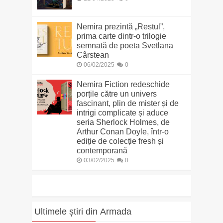
Nemira prezintă „Restul”,
prima carte dintr-o trilogie
semnată de poeta Svetlana
Cârstean
06/02/2025
0
Nemira Fiction redeschide
porțile către un univers
fascinant, plin de mister și de
intrigi complicate și aduce
seria Sherlock Holmes, de
Arthur Conan Doyle, într-o
ediție de colecție fresh și
contemporană
03/02/2025
0
Ultimele știri din Armada