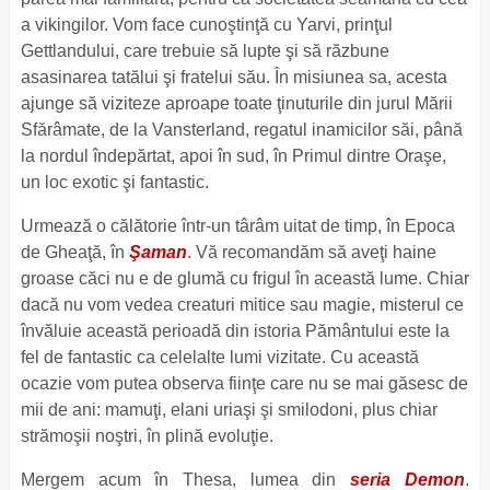
a vikingilor. Vom face cunoştinţă cu Yarvi, prinţul
Gettlandului, care trebuie să lupte şi să răzbune
asasinarea tatălui şi fratelui său. În misiunea sa, acesta
ajunge să viziteze aproape toate ţinuturile din jurul Mării
Sfărâmate, de la Vansterland, regatul inamicilor săi, până
la nordul îndepărtat, apoi în sud, în Primul dintre Oraşe,
un loc exotic şi fantastic.
Urmează o călătorie într-un târâm uitat de timp, în Epoca
de Gheaţă, în
Şaman
. Vă recomandăm să aveţi haine
groase căci nu e de glumă cu frigul în această lume. Chiar
dacă nu vom vedea creaturi mitice sau magie, misterul ce
învăluie această perioadă din istoria Pământului este la
fel de fantastic ca celelalte lumi vizitate. Cu această
ocazie vom putea observa fiinţe care nu se mai găsesc de
mii de ani: mamuţi, elani uriaşi şi smilodoni, plus chiar
strămoşii noştri, în plină evoluţie.
Mergem acum în Thesa, lumea din
seria Demon
.