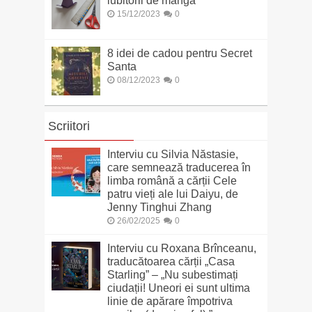
iubitorii de manga
15/12/2023
0
8 idei de cadou pentru Secret
Santa
08/12/2023
0
Scriitori
Interviu cu Silvia Năstasie,
care semnează traducerea în
limba română a cărții Cele
patru vieți ale lui Daiyu, de
Jenny Tinghui Zhang
26/02/2025
0
Interviu cu Roxana Brînceanu,
traducătoarea cărții „Casa
Starling” – „Nu subestimați
ciudații! Uneori ei sunt ultima
linie de apărare împotriva