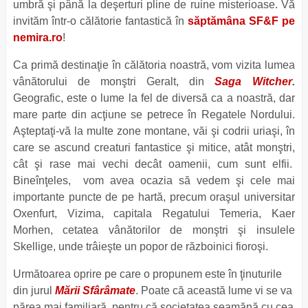
umbră şi până la deşerturi pline de ruine misterioase. Vă
invităm într-o călătorie fantastică în
săptămâna SF&F pe
nemira.ro
!
Ca primă destinaţie în călătoria noastră, vom vizita lumea
vânătorului de monştri Geralt, din
Saga Witcher
.
Geografic, este o lume la fel de diversă ca a noastră, dar
mare parte din acţiune se petrece în Regatele Nordului.
Aşteptaţi-vă la multe zone montane, văi şi codrii uriaşi, în
care se ascund creaturi fantastice şi mitice, atât monştri,
cât şi rase mai vechi decât oamenii, cum sunt elfii.
Bineînţeles, vom avea ocazia să vedem şi cele mai
importante puncte de pe hartă, precum oraşul universitar
Oxenfurt, Vizima, capitala Regatului Temeria, Kaer
Morhen, cetatea vânătorilor de monştri şi insulele
Skellige, unde trâieşte un popor de războinici fioroşi.
Următoarea oprire pe care o propunem este în ţinuturile
din jurul
Mării Sfârâmate
. Poate că această lume vi se va
părea mai familiară, pentru că societatea seamănă cu cea