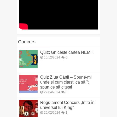
Concurs
Quiz: Ghicește cartea NEMI!
10/12/2024
0
Quiz Ziua Cărții – Spune-mi
unde și cum citești ca să îți
spun ce să citești
22/04/2024
0
Regulament Concurs „Intră în
universul lui King”
26/02/2024
1