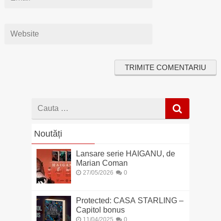
Cauta
dupa
Noutăți
Lansare serie HAIGANU, de
Marian Coman
27/05/2026
0
Protected: CASA STARLING –
Capitol bonus
11/04/2025
0