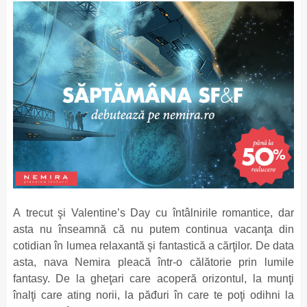
A trecut şi Valentine’s Day cu întâlnirile romantice, dar
asta nu înseamnă că nu putem continua vacanţa din
cotidian în lumea relaxantă şi fantastică a cărţilor. De data
asta, nava Nemira pleacă într-o călătorie prin lumile
fantasy. De la gheţari care acoperă orizontul, la munţi
înalţi care ating norii, la păđuri în care te poţi odihni la