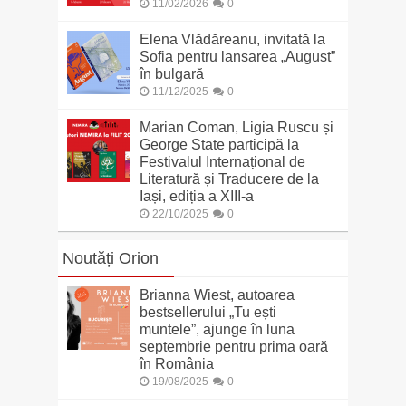
11/02/2026
0
Elena Vlădăreanu, invitată la
Sofia pentru lansarea „August”
în bulgară
11/12/2025
0
Marian Coman, Ligia Ruscu și
George State participă la
Festivalul Internațional de
Literatură și Traducere de la
Iași, ediția a XIII-a
22/10/2025
0
Noutăți Orion
Brianna Wiest, autoarea
bestsellerului „Tu ești
muntele”, ajunge în luna
septembrie pentru prima oară
în România
19/08/2025
0