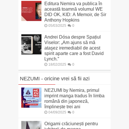
Editura Nemira va publica în
această toamnă volumul WE
DID OK, KID: A Memoir, de Sir
Anthony Hopkins
05/03/2025
0
Andrei Dósa despre Spațiul
Viselor: „Am ajuns să mă
ataşez iremediabil de acest
spirit aparte care a fost David
Lynch.”
18/02/2025
0
NEZUMI - oricine vrei să fii azi
NEZUMI by Nemira, primul
imprint manga tradus în limba
română din japoneză,
împlinește trei ani
04/09/2025
0
Origami crăciunești pentru