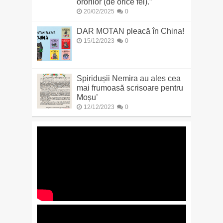
ororilor (de orice fel).”
20/02/2025
0
DAR MOTAN pleacă în China!
15/12/2023
0
Spiridușii Nemira au ales cea
mai frumoasă scrisoare pentru
Moșu’
12/12/2023
0