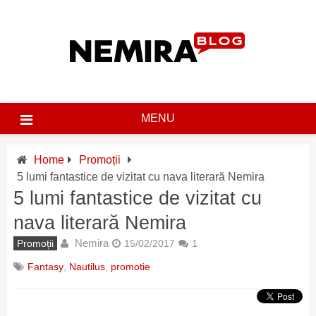
Skip
to
content
MENU
Home
Promoții
5 lumi fantastice de vizitat cu nava literară Nemira
5 lumi fantastice de vizitat cu
nava literară Nemira
Nemira
Promoții
15/02/2017
1
Fantasy
,
Nautilus
,
promotie