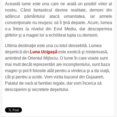
Această lume este una care ne arată un posibil viitor al
nostru. Când fantasticul devine realitate, demoni din
adâncul pământului atacă umanitatea, iar armele
convenţionale nu reuşesc să îi ţină departe. Acum, lumea
s-a întors la nivelul din Evul Mediu, dar descoperirea
glifelor şi a magiei lor a echilibrat lupta cu demonii.
Ultima destinaţie este una cu totul deosebită. Lumea
deşertică din
Luna Ucigaşă
este exotică şi misterioasă,
amintind de Orientul Mijlociu. O lume în care visele sunt
mai mult decât reprezentări ale inconştientului, sunt baza
magiei şi pot fi folosite atât pentru a vindeca şi a da viaţă,
cât şi pentru a ucide. Vom vizita bazarul din Gujaareh,
Palatul de vară al familiei regale, dar vom încerca să
descoperim şi secretele deşertului.