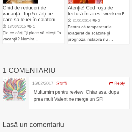
Ghid de reduceri de
Atenţie! Cod roşu de
vacanţă: Top 5 cărţi pe
lectură în acest weekend!
care să le iei în călătorii
31/01/2014
2
18/06/2015
1
Pentru că temperaturile
Ţie ce cărţi îţi place să citeşti în
exagerat de scăzute şi
vacanţă? Nemira …
prognoza instabilă nu …
1 COMENTARIU
16/02/2017
Reply
Steffi
Multumim pentru review! Chiar asa, dupa
prea mult Valentine merge un SF!
Lasă un comentariu