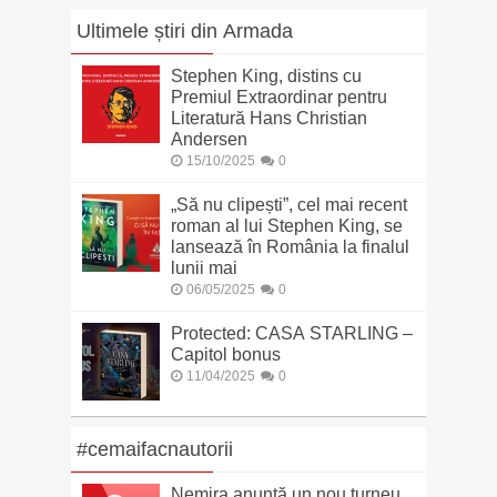
Ultimele știri din Armada
Stephen King, distins cu
Premiul Extraordinar pentru
Literatură Hans Christian
Andersen
15/10/2025
0
„Să nu clipești”, cel mai recent
roman al lui Stephen King, se
lansează în România la finalul
lunii mai
06/05/2025
0
Protected: CASA STARLING –
Capitol bonus
11/04/2025
0
#cemaifacnautorii
Nemira anunță un nou turneu