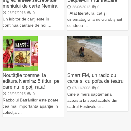
Ingredientele secrete ale
Sequel-uri triumfătoare
meniului de carte Nemira
28/06/2013
0
26/07/2016
0
Atât literatura, cât şi
Un iubitor de cărţi este în
cinematografia ne-au obişnuit
continuă căutare de noi …
cu ideea …
Noutăţile toamnei la
Smart FM, un radio cu
editura Nemira: 5 titluri pe
carte si cu pofta de teatru
care nu le poţi rata!
07/11/2008
0
28/08/2015
0
Cine a mers saptamana
Războiul Bătrânilor este poate
aceasta la spectacolele din
cea mai importantă apariţie în
cadrul Festivalului …
colecţia …