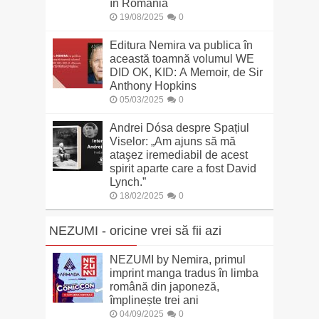
în România
19/08/2025
0
Editura Nemira va publica în
această toamnă volumul WE
DID OK, KID: A Memoir, de Sir
Anthony Hopkins
05/03/2025
0
Andrei Dósa despre Spațiul
Viselor: „Am ajuns să mă
ataşez iremediabil de acest
spirit aparte care a fost David
Lynch.”
18/02/2025
0
NEZUMI - oricine vrei să fii azi
NEZUMI by Nemira, primul
imprint manga tradus în limba
română din japoneză,
împlinește trei ani
04/09/2025
0