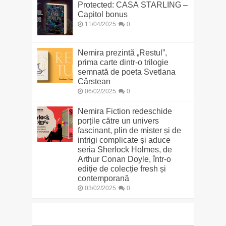
Protected: CASA STARLING –
Capitol bonus
11/04/2025
0
Nemira prezintă „Restul”,
prima carte dintr-o trilogie
semnată de poeta Svetlana
Cârstean
06/02/2025
0
Nemira Fiction redeschide
porțile către un univers
fascinant, plin de mister și de
intrigi complicate și aduce
seria Sherlock Holmes, de
Arthur Conan Doyle, într-o
ediție de colecție fresh și
contemporană
03/02/2025
0