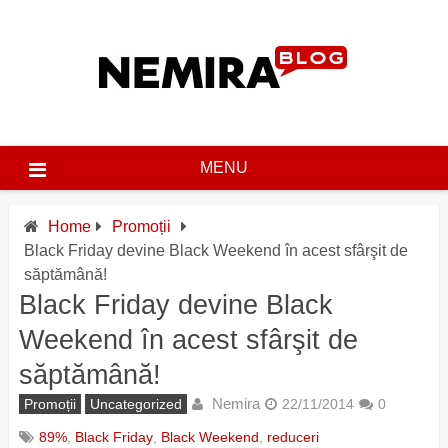
Skip
to
content
MENU
Home
Promoții
Black Friday devine Black Weekend în acest sfârşit de
săptămână!
Black Friday devine Black
Weekend în acest sfârşit de
săptămână!
Nemira
Promoții
Uncategorized
22/11/2014
0
89%
,
Black Friday
,
Black Weekend
,
reduceri