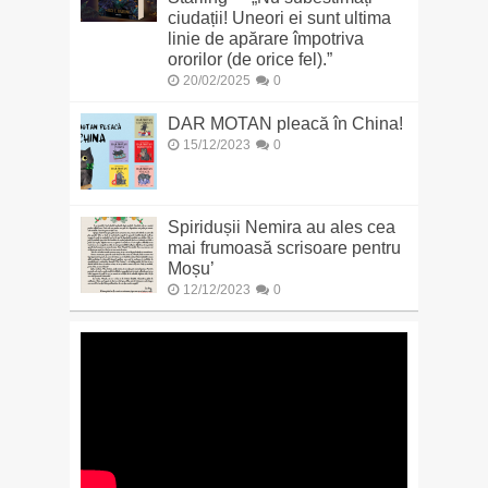
ciudații! Uneori ei sunt ultima
linie de apărare împotriva
ororilor (de orice fel).”
20/02/2025
0
DAR MOTAN pleacă în China!
15/12/2023
0
Spiridușii Nemira au ales cea
mai frumoasă scrisoare pentru
Moșu’
12/12/2023
0