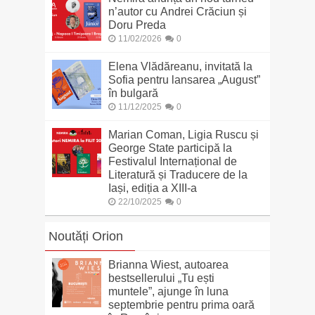
n’autor cu Andrei Crăciun și
Doru Preda
11/02/2026
0
Elena Vlădăreanu, invitată la
Sofia pentru lansarea „August”
în bulgară
11/12/2025
0
Marian Coman, Ligia Ruscu și
George State participă la
Festivalul Internațional de
Literatură și Traducere de la
Iași, ediția a XIII-a
22/10/2025
0
Noutăți Orion
Brianna Wiest, autoarea
bestsellerului „Tu ești
muntele”, ajunge în luna
septembrie pentru prima oară