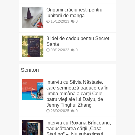
Origami crăciunești pentru
iubitorii de manga
15/12/2023
0
8 idei de cadou pentru Secret
Santa
08/12/2023
0
Scriitori
Interviu cu Silvia Năstasie,
care semnează traducerea în
limba română a cărții Cele
patru vieți ale lui Daiyu, de
Jenny Tinghui Zhang
26/02/2025
0
Interviu cu Roxana Brînceanu,
traducătoarea cărții „Casa
Starling” – „Nu subestimați