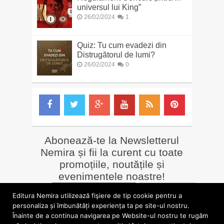
universul lui King”
26/02/2024
1
Quiz: Tu cum evadezi din
Distrugătorul de lumi?
26/02/2024
0
Abonează-te la Newsletterul
Nemira și fii la curent cu toate
promoțiile, noutățile și
evenimentele noastre!
Email
*
Editura Nemira utilizează fişiere de tip cookie pentru a
personaliza și îmbunătăți experiența ta pe site-ul nostru.
Înainte de a continua navigarea pe Website-ul nostru te rugăm
LIBRĂRII online
Alte siteuri