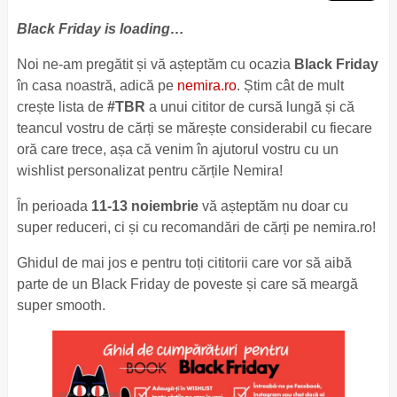
Black Friday is loading…
Noi ne-am pregătit și vă așteptăm cu ocazia
Black Friday
în casa noastră, adică pe
nemira.ro
. Știm cât de mult
crește lista de
#TBR
a unui cititor de cursă lungă și că
teancul vostru de cărți se mărește considerabil cu fiecare
oră care trece, așa că venim în ajutorul vostru cu un
wishlist personalizat pentru cărțile Nemira!
În perioada
11-13 noiembrie
vă așteptăm nu doar cu
super reduceri, ci și cu recomandări de cărți pe nemira.ro!
Ghidul de mai jos e pentru toți cititorii care vor să aibă
parte de un Black Friday de poveste și care să meargă
super smooth.