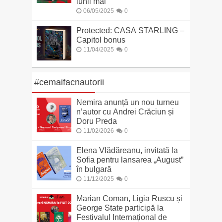
lunii mai
06/05/2025
0
Protected: CASA STARLING –
Capitol bonus
11/04/2025
0
#cemaifacnautorii
Nemira anunță un nou turneu
n’autor cu Andrei Crăciun și
Doru Preda
11/02/2026
0
Elena Vlădăreanu, invitată la
Sofia pentru lansarea „August”
în bulgară
11/12/2025
0
Marian Coman, Ligia Ruscu și
George State participă la
Festivalul Internațional de