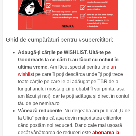
Ghid de cumpărături pentru #supercititori:
Adaugă-ți cărțile pe WISHLIST. Uită-te pe
Goodreads la ce cărți ți-au făcut cu ochiul în
ultima vreme.
Am făcut special pentru tine
un
wishlist
pe care îl poți descărca unde îți poți trece
toate cărțile pe care le-ai adăugat pe TBR de-a
lungul anului (nostalgicii probabil îl vor printa, așa
am făcut și noi), dar le poți adăuga și direct în contul
tău de pe nemira.ro
Vânează reducerile.
Nu degeaba am publicat „U de
la Uliu” pentru că așa devin majoritatea cititorilor
când postăm noi reduceri. Dar o cale mai ușoară
decât vânătoarea de reduceri este
abonarea la