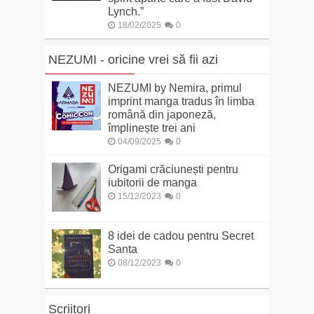
Lynch.”
18/02/2025
0
NEZUMI - oricine vrei să fii azi
NEZUMI by Nemira, primul
imprint manga tradus în limba
română din japoneză,
împlinește trei ani
04/09/2025
0
Origami crăciunești pentru
iubitorii de manga
15/12/2023
0
8 idei de cadou pentru Secret
Santa
08/12/2023
0
Scriitori