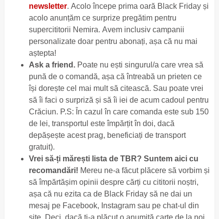
newsletter
. Acolo începe prima oară Black Friday și
acolo anunțăm ce surprize pregătim pentru
supercititorii Nemira. Avem inclusiv campanii
personalizate doar pentru abonați, așa că nu mai
aștepta!
Ask a friend.
Poate nu ești singurul/a care vrea să
pună de o comandă, așa că întreabă un prieten ce
își dorește cel mai mult să citească. Sau poate vrei
să îi faci o surpriză și să îi iei de acum cadoul pentru
Crăciun. P.S: În cazul în care comanda este sub 150
de lei, transportul este împărțit în doi, dacă
depășește acest prag, beneficiați de transport
gratuit).
Vrei să-ți mărești lista de TBR? Suntem aici cu
recomandări!
Mereu ne-a făcut plăcere să vorbim și
să împărtășim opinii despre cărți cu cititorii noștri,
așa că nu ezita ca de Black Friday să ne dai un
mesaj pe Facebook, Instagram sau pe chat-ul din
site. Deci, dacă ți-a plăcut o anumită carte de la noi