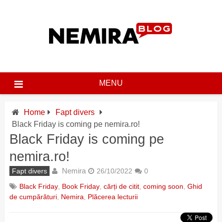
Skip
to
content
MENU
Home
Fapt divers
Black Friday is coming pe nemira.ro!
Black Friday is coming pe
nemira.ro!
Nemira
Fapt divers
26/10/2022
0
Black Friday
,
Book Friday
,
cărți de citit
,
coming soon
,
Ghid
de cumpărături
,
Nemira
,
Plăcerea lecturii