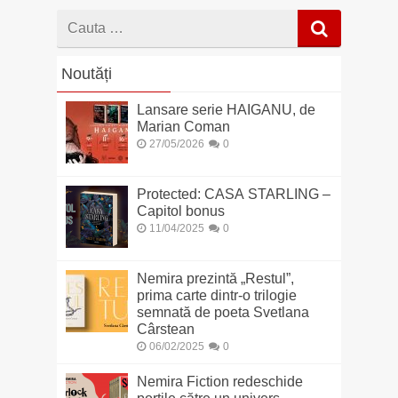
Cauta
dupa
Noutăți
Lansare serie HAIGANU, de
Marian Coman
27/05/2026
0
Protected: CASA STARLING –
Capitol bonus
11/04/2025
0
Nemira prezintă „Restul”,
prima carte dintr-o trilogie
semnată de poeta Svetlana
Cârstean
06/02/2025
0
Nemira Fiction redeschide