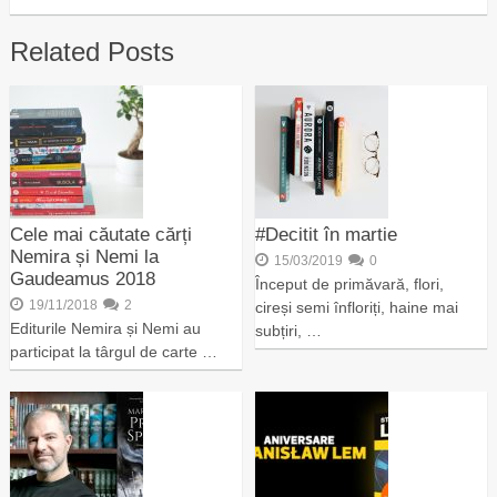
Related Posts
Cele mai căutate cărți
#Decitit în martie
Nemira și Nemi la
15/03/2019
0
Gaudeamus 2018
Început de primăvară, flori,
19/11/2018
2
cireși semi înfloriți, haine mai
Editurile Nemira și Nemi au
subțiri, …
participat la târgul de carte …