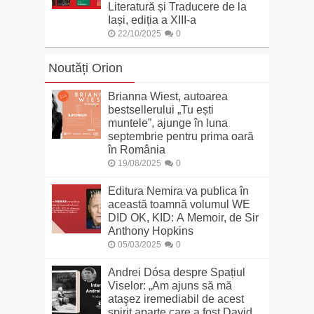
Literatură și Traducere de la
Iași, ediția a XIII-a
22/10/2025
0
Noutăți Orion
Brianna Wiest, autoarea
bestsellerului „Tu ești
muntele”, ajunge în luna
septembrie pentru prima oară
în România
19/08/2025
0
Editura Nemira va publica în
această toamnă volumul WE
DID OK, KID: A Memoir, de Sir
Anthony Hopkins
05/03/2025
0
Andrei Dósa despre Spațiul
Viselor: „Am ajuns să mă
ataşez iremediabil de acest
spirit aparte care a fost David