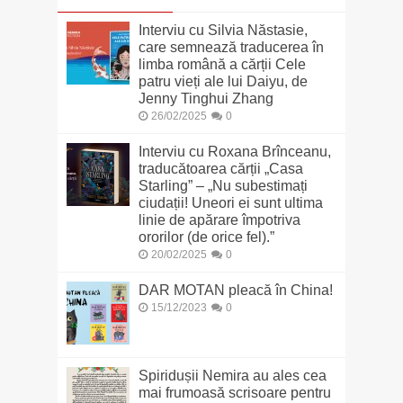
Interviu cu Silvia Năstasie,
care semnează traducerea în
limba română a cărții Cele
patru vieți ale lui Daiyu, de
Jenny Tinghui Zhang
26/02/2025
0
Interviu cu Roxana Brînceanu,
traducătoarea cărții „Casa
Starling” – „Nu subestimați
ciudații! Uneori ei sunt ultima
linie de apărare împotriva
ororilor (de orice fel).”
20/02/2025
0
DAR MOTAN pleacă în China!
15/12/2023
0
Spiridușii Nemira au ales cea
mai frumoasă scrisoare pentru