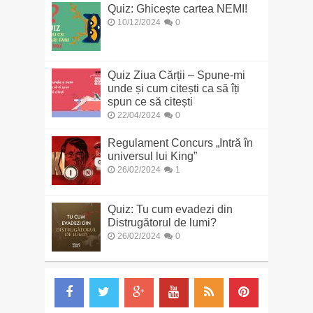
Quiz: Ghicește cartea NEMI!
10/12/2024
0
Quiz Ziua Cărții – Spune-mi
unde și cum citești ca să îți
spun ce să citești
22/04/2024
0
Regulament Concurs „Intră în
universul lui King”
26/02/2024
1
Quiz: Tu cum evadezi din
Distrugătorul de lumi?
26/02/2024
0