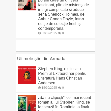
porțile către un univers
fascinant, plin de mister și de
intrigi complicate și aduce
seria Sherlock Holmes, de
Arthur Conan Doyle, într-o
ediție de colecție fresh și
contemporană
03/02/2025
0
Ultimele știri din Armada
Stephen King, distins cu
Premiul Extraordinar pentru
Literatură Hans Christian
Andersen
15/10/2025
0
„Să nu clipești”, cel mai recent
roman al lui Stephen King, se
lansează în România la finalul