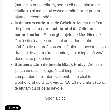
(sau de la orice editură, pentru că noi iubim toate
cărțile
♥
) și mai cauți ceva asemănător, te putem
ajuta cu recomandări.
Ia de acum cadourile de Crăciun
. Mereu am fost
de părere că
o carte sub bradul de Crăciun e
cadoul perfect
. Sau în ghetuțele de Moș Nicolae.
Dacă știi că ai de completat un cadou pentru
sărbătorile de iarnă sau vrei să oferi o poveste cuiva
drag, ia de acum cărțile dorite și nu aștepta să vină
decembrie peste tine.
Suntem alături de tine de Black Friday.
Vrem să
știi că nu o să fii singur/ă cât timp îți faci
cumpărăturile. Suntem disponibili pe chat tot
weekend-ul de Black Friday (10-13 noiembrie) ca să
te ajutăm cu orice ai nevoie.
Spor la citit!