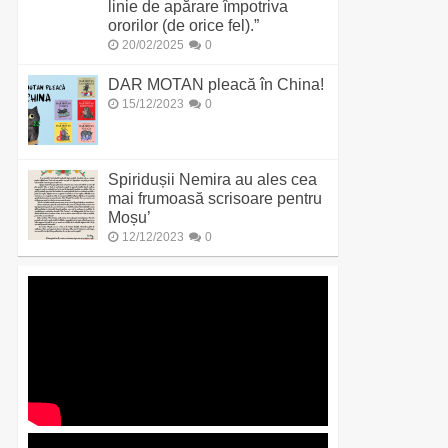
linie de apărare împotriva
ororilor (de orice fel).”
20/02/2025
0
DAR MOTAN pleacă în China!
15/12/2023
0
Spiridușii Nemira au ales cea
mai frumoasă scrisoare pentru
Moșu’
12/12/2023
0