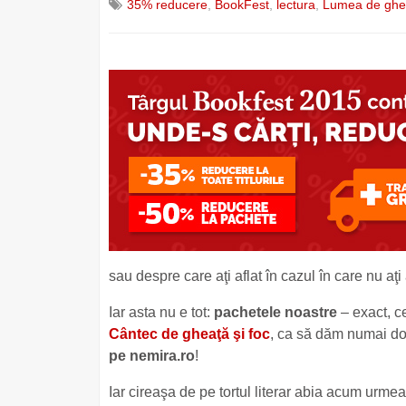
35% reducere
,
BookFest
,
lectura
,
Lumea de ghea
sau despre care aţi aflat în cazul în care nu aţi
Iar asta nu e tot:
pachetele noastre
– exact, ce
Cântec de gheaţă şi foc
, ca să dăm numai do
pe nemira.ro
!
Iar cireaşa de pe tortul literar abia acum urme