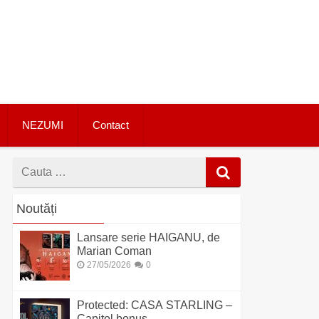
NEZUMI
Contact
Cauta
dupa
Noutăți
Lansare serie HAIGANU, de
Marian Coman
27/05/2026
0
Protected: CASA STARLING –
Capitol bonus