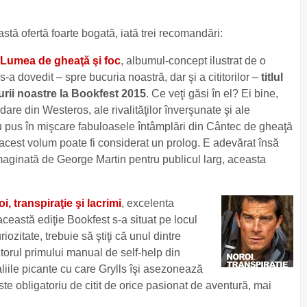
stă ofertă foarte bogată, iată trei recomandări:
Lumea de gheaţă şi foc
, albumul-concept ilustrat de o
-a dovedit – spre bucuria noastră, dar şi a cititorilor –
titlul
urii noastre la Bookfest 2015
. Ce veţi găsi în el? Ei bine,
ndare din Westeros, ale rivalităţilor înverşunate şi ale
au pus în mişcare fabuloasele întâmplări din Cântec de gheaţă
ă acest volum poate fi considerat un prolog. E adevărat însă
maginată de George Martin pentru publicul larg, aceasta
i, transpiraţie şi lacrimi
, excelenta
această ediţie Bookfest s-a situat pe locul
iozitate, trebuie să ştiţi că unul dintre
autorul primului manual de self-help din
aliile picante cu care Grylls îşi asezonează
te obligatoriu de citit de orice pasionat de aventură, mai