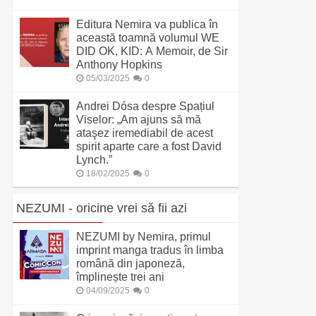
Editura Nemira va publica în
această toamnă volumul WE
DID OK, KID: A Memoir, de Sir
Anthony Hopkins
05/03/2025
0
Andrei Dósa despre Spațiul
Viselor: „Am ajuns să mă
ataşez iremediabil de acest
spirit aparte care a fost David
Lynch.”
18/02/2025
0
NEZUMI - oricine vrei să fii azi
NEZUMI by Nemira, primul
imprint manga tradus în limba
română din japoneză,
împlinește trei ani
04/09/2025
0