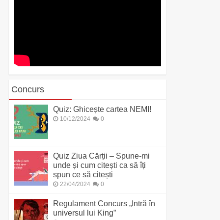
Concurs
Quiz: Ghicește cartea NEMI!
10/12/2024
0
Quiz Ziua Cărții – Spune-mi
unde și cum citești ca să îți
spun ce să citești
22/04/2024
0
Regulament Concurs „Intră în
universul lui King”