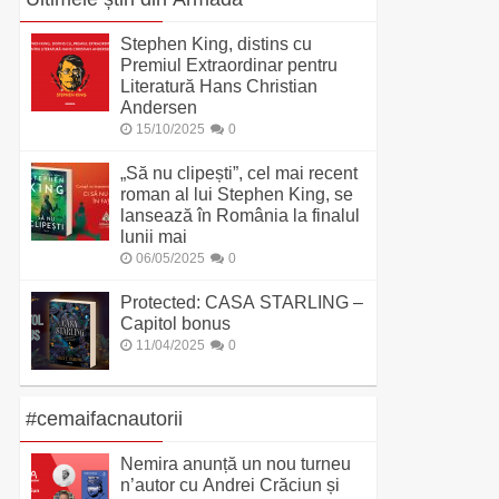
Stephen King, distins cu
Premiul Extraordinar pentru
Literatură Hans Christian
Andersen
15/10/2025
0
„Să nu clipești”, cel mai recent
roman al lui Stephen King, se
lansează în România la finalul
lunii mai
06/05/2025
0
Protected: CASA STARLING –
Capitol bonus
11/04/2025
0
#cemaifacnautorii
Nemira anunță un nou turneu
n’autor cu Andrei Crăciun și