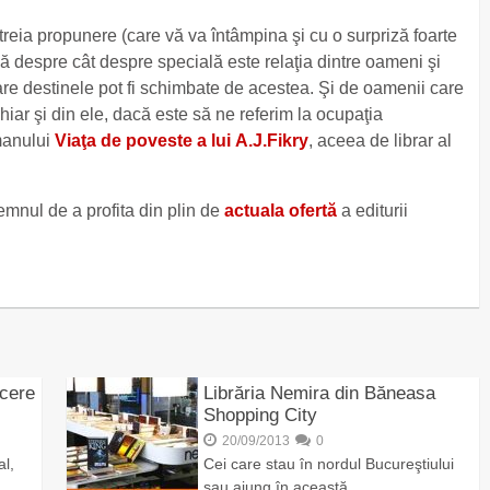
treia propunere (care vă va întâmpina şi cu o surpriză foarte
 despre cât despre specială este relaţia dintre oameni şi
 care destinele pot fi schimbate de acestea. Şi de oamenii care
chiar şi din ele, dacă este să ne referim la ocupaţia
omanului
Viaţa de poveste a lui A.J.Fikry
, aceea de librar al
mnul de a profita din plin de
actuala ofertă
a editurii
ucere
Librăria Nemira din Băneasa
Shopping City
20/09/2013
0
al,
Cei care stau în nordul Bucureştiului
sau ajung în această …