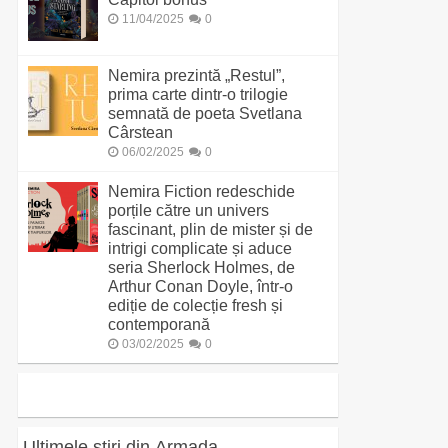
11/04/2025
0
Nemira prezintă „Restul”,
prima carte dintr-o trilogie
semnată de poeta Svetlana
Cârstean
06/02/2025
0
Nemira Fiction redeschide
porțile către un univers
fascinant, plin de mister și de
intrigi complicate și aduce
seria Sherlock Holmes, de
Arthur Conan Doyle, într-o
ediție de colecție fresh și
contemporană
03/02/2025
0
Ultimele știri din Armada