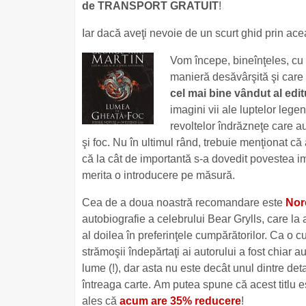
de TRANSPORT GRATUIT
!
Iar dacă aveţi nevoie de un scurt ghid prin acea
Vom începe, bineînţeles, cu
manieră desăvârşită şi care s
cel mai bine vândut al edit
imagini vii ale luptelor lege
revoltelor îndrăzneţe care 
şi foc. Nu în ultimul rând, trebuie menţionat c
că la cât de importantă s-a dovedit povestea i
merita o introducere pe măsură.
Cea de a doua noastră recomandare este
Noro
autobiografie a celebrului Bear Grylls, care la 
al doilea în preferinţele cumpărătorilor. Ca o cur
strămoşii îndepărtaţi ai autorului a fost chiar 
lume (!), dar asta nu este decât unul dintre det
întreaga carte. Am putea spune că acest titlu es
ales că
acum are 35% reducere
!