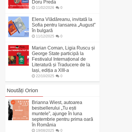
Doru Preda
11/02/2026
0
Elena Vlădăreanu, invitată la
Sofia pentru lansarea „August”
în bulgară
11/12/2025
0
Marian Coman, Ligia Ruscu și
George State participă la
Festivalul Internațional de
Literatură și Traducere de la
Iași, ediția a XIII-a
22/10/2025
0
Noutăți Orion
Brianna Wiest, autoarea
bestsellerului „Tu ești
muntele”, ajunge în luna
septembrie pentru prima oară
în România
19/08/2025
0