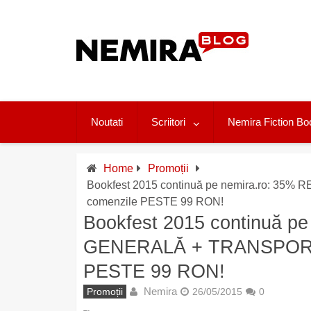
Skip
to
content
Noutati
Scriitori
Nemira Fiction Bo
Home
Promoții
Bookfest 2015 continuă pe nemira.ro: 
comenzile PESTE 99 RON!
Bookfest 2015 continuă 
GENERALĂ + TRANSPORT 
PESTE 99 RON!
Nemira
Promoții
26/05/2015
0