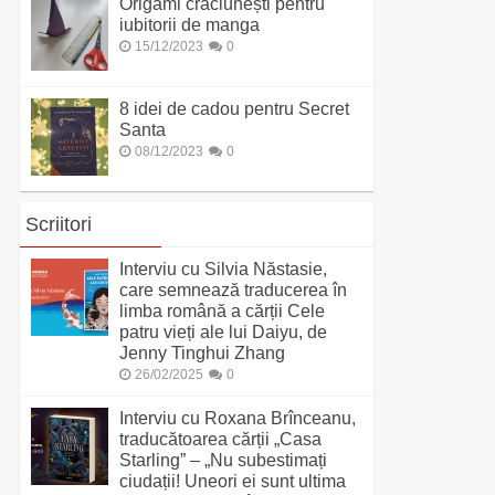
Origami crăciunești pentru
iubitorii de manga
15/12/2023
0
8 idei de cadou pentru Secret
Santa
08/12/2023
0
Scriitori
Interviu cu Silvia Năstasie,
care semnează traducerea în
limba română a cărții Cele
patru vieți ale lui Daiyu, de
Jenny Tinghui Zhang
26/02/2025
0
Interviu cu Roxana Brînceanu,
traducătoarea cărții „Casa
Starling” – „Nu subestimați
ciudații! Uneori ei sunt ultima