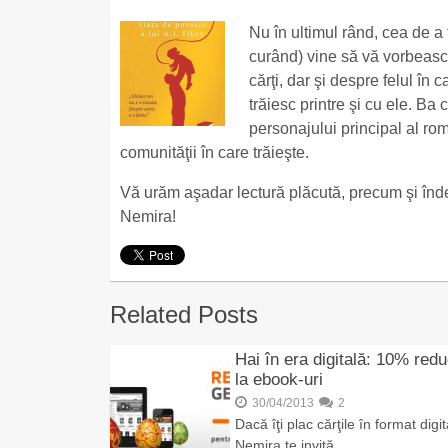
Nu în ultimul rând, cea de a 
curând) vine să vă vorbească
cărţi, dar şi despre felul în
trăiesc printre şi cu ele. Ba 
personajului principal al r
comunităţii în care trăieşte.
Vă urăm aşadar lectură plăcută, precum şi înde
Nemira!
Related Posts
Hai în era digitală: 10% red
la ebook-uri
30/04/2013
2
Dacă îţi plac cărţile în format digit
Nemira te invită …