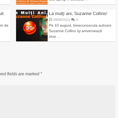
it
La mulţi ani, Suzanne Collins!
09/08/2013
0
in de
Pe 10 august, binecunoscuta autoare
Suzanne Collins îşi aniversează
ziua …
red fields are marked
*