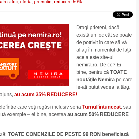
ta si foc
,
oferta
,
promotie
,
reducere 50%
Dragi prieteni, dacă
există un loc cât se poate
de potrivit în care să vă
aflaţi în momentul de faţă,
acela este site-ul
nemira.ro. De ce? Ei
bine, pentru că
TOATE
noutăţile Nemira
pe care
le-aţi putut vedea la târg,
 ajuns,
au acum 35% REDUCERE!
le între care veţi regăsi inclusiv seria
Turnul întunecat
, sau
uă exemple – ei bine, acestea
au acum 50% REDUCERE
ază:
TOATE COMENZILE DE PESTE 99 RON beneficiază