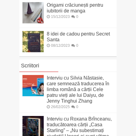
Origami crăciunești pentru
iubitorii de manga
15/12/2023
0
8 idei de cadou pentru Secret
Santa
08/12/2023
0
Scriitori
Interviu cu Silvia Năstasie,
care semnează traducerea în
limba română a cărții Cele
patru vieți ale lui Daiyu, de
Jenny Tinghui Zhang
26/02/2025
0
Interviu cu Roxana Brînceanu,
traducătoarea cărții „Casa
Starling” – „Nu subestimați