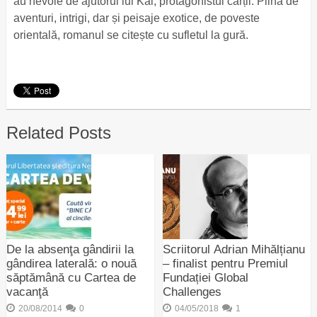
au nevoie de ajutorul lui Kai, protagonistul cărții. Plină de
aventuri, intrigi, dar și peisaje exotice, de poveste
orientală, romanul se citește cu sufletul la gură.
Related Posts
De la absenţa gândirii la
Scriitorul Adrian Mihălțianu
gândirea laterală: o nouă
– finalist pentru Premiul
săptămână cu Cartea de
Fundației Global
vacanţă
Challenges
20/08/2014
0
04/05/2018
1