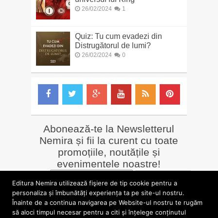
26/02/2024
1
Quiz: Tu cum evadezi din
Distrugătorul de lumi?
26/02/2024
0
Abonează-te la Newsletterul
Nemira și fii la curent cu toate
promoțiile, noutățile și
evenimentele noastre!
Email
*
Editura Nemira utilizează fişiere de tip cookie pentru a
personaliza și îmbunătăți experiența ta pe site-ul nostru.
Înainte de a continua navigarea pe Website-ul nostru te rugăm
LIBRĂRII online
Alte siteuri
să aloci timpul necesar pentru a citi și înțelege conținutul