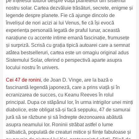
pe înțelesul tuturor despre viața planetelor din sistemul
nostru solar. Cartea dezvăluie trăsături, secrete, enigme și
legende despre planete. Fie că ajunge dincolo de
învelișul de nori acizi ai lui Venus, fie că își evocă
experiența personală legată de praful lunar, această
narațiune cu accente intime emană fascinație, frumusețe
și surpriză. Scrisă cu grația tipică autoarei care a semnat
atâtea bestselleruri, cartea este un omagiu original adus
Sistemului Solar, oferind o perspectivă aparte asupra
locului nostru în univers.
Cei 47 de ronini
, de Joan D. Vinge, are la bază o
fascinantă legendă japoneză, care a prins viață și în
ecranizarea de succes, cu Keanu Reeves în rolul
principal. Dupa ce stăpânul lor, în urma intrigilor unei minți
diabolice, este obligat să-și facă seppuku, 47 de samurai
jură să se răzbune și să îndrepte dezonoarea abătută
asupra neamului lor. Roninii străbat astfel o lume
sălbatică, populată de creaturi mitice și ființe fabuloase și