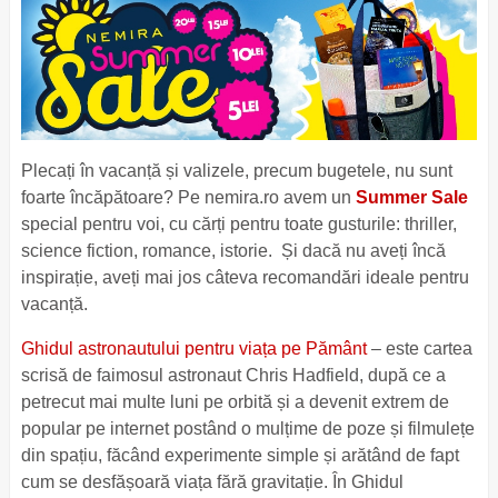
Plecați în vacanță și valizele, precum bugetele, nu sunt
foarte încăpătoare? Pe nemira.ro avem un
Summer Sale
special pentru voi, cu cărți pentru toate gusturile: thriller,
science fiction, romance, istorie. Și dacă nu aveți încă
inspirație, aveți mai jos câteva recomandări ideale pentru
vacanță.
Ghidul astronautului pentru viața pe Pământ
– este cartea
scrisă de faimosul astronaut Chris Hadfield, după ce a
petrecut mai multe luni pe orbită și a devenit extrem de
popular pe internet postând o mulțime de poze și filmulețe
din spațiu, făcând experimente simple și arătând de fapt
cum se desfășoară viața fără gravitație. În Ghidul