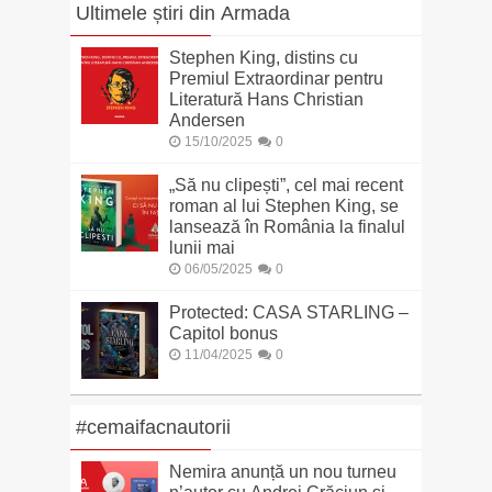
Ultimele știri din Armada
Stephen King, distins cu
Premiul Extraordinar pentru
Literatură Hans Christian
Andersen
15/10/2025
0
„Să nu clipești”, cel mai recent
roman al lui Stephen King, se
lansează în România la finalul
lunii mai
06/05/2025
0
Protected: CASA STARLING –
Capitol bonus
11/04/2025
0
#cemaifacnautorii
Nemira anunță un nou turneu