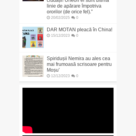
ciudații! Uneori ei sunt ultima
linie de apărare împotriva
ororilor (de orice fel).”
20/02/2025
0
DAR MOTAN pleacă în China!
15/12/2023
0
Spiridușii Nemira au ales cea
mai frumoasă scrisoare pentru
Moșu’
12/12/2023
0