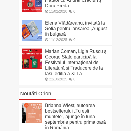
n’autor cu Andrei Crăciun și
Doru Preda
11/02/2026
0
Elena Vlădăreanu, invitată la
Sofia pentru lansarea „August”
în bulgară
11/12/2025
0
Marian Coman, Ligia Ruscu și
George State participă la
Festivalul Internațional de
Literatură și Traducere de la
Iași, ediția a XIII-a
22/10/2025
0
Noutăți Orion
Brianna Wiest, autoarea
bestsellerului „Tu ești
muntele”, ajunge în luna
septembrie pentru prima oară
în România