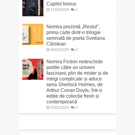
Capitol bonus
11/04/2025
0
Nemira prezintă „Restul”,
prima carte dintr-o trilogie
semnată de poeta Svetlana
Cârstean
06/02/2025
0
Nemira Fiction redeschide
porțile către un univers
fascinant, plin de mister și de
intrigi complicate și aduce
seria Sherlock Holmes, de
Arthur Conan Doyle, într-o
ediție de colecție fresh și
contemporană
03/02/2025
0