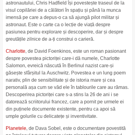
astronautului, Chris Hadfield își povestește traseul de la
visul copilăriei de a călători în spațiu și până la munca
imensă pe care a depus-o ca să ajungă pilot militar și
astronaut. Este o carte ca o lecție de viață despre
pasiunea pentru explorare și descoperire, dar și despre
greutățile zilnice de a-ți construi o carieră.
Charlotte
, de David Foenkinos, este un roman pasionant
despre povestea pictoriței care-i dă numele, Charlotte
Salomon, evreică născută în Berlinul nazist care-și
găsește sfârșitul la Auschwitz. Povestea e un lung poem
narativ, plin de sensibilitate și de istoria mare și cea
personală așa cum se văd ele în tablourile care au rămas.
Descoperirea pictoriței care s-a stins la 26 de ani i se
datorează scriitorului francez, care a pornit pe urmele ei
din puținele documente existente, pentru ca apoi să
umple golurile cu delicatețe și inventivitate.
Planetele
, de Dava Sobel, este o documentare povestită