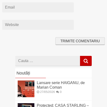
Cauta
dupa
Noutăți
Lansare serie HAIGANU, de
Marian Coman
27/05/2026
0
Protected: CASA STARLING –