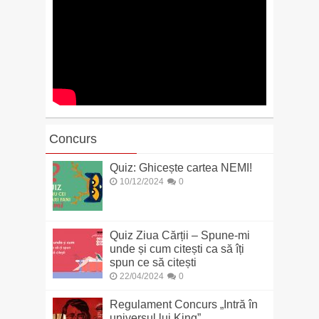
Concurs
Quiz: Ghicește cartea NEMI!
10/12/2024
0
Quiz Ziua Cărții – Spune-mi
unde și cum citești ca să îți
spun ce să citești
22/04/2024
0
Regulament Concurs „Intră în
universul lui King”