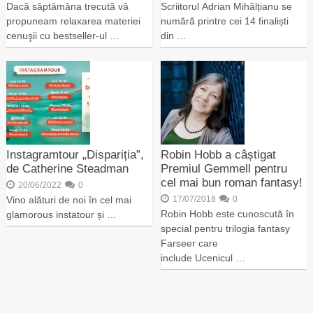
Dacă săptămâna trecută vă
Scriitorul Adrian Mihălțianu se
propuneam relaxarea materiei
numără printre cei 14 finaliști
cenuşii cu bestseller-ul …
din …
Instagramtour „Dispariția”,
Robin Hobb a câștigat
de Catherine Steadman
Premiul Gemmell pentru
cel mai bun roman fantasy!
20/06/2022
0
Vino alături de noi în cel mai
17/07/2018
0
Robin Hobb este cunoscută în
glamorous instatour și …
special pentru trilogia fantasy
Farseer care
include Ucenicul …