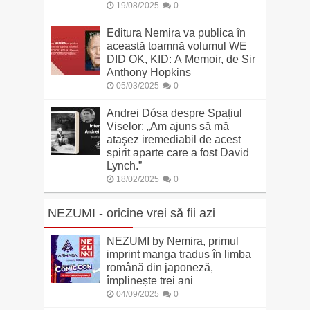
19/08/2025
0
Editura Nemira va publica în
această toamnă volumul WE
DID OK, KID: A Memoir, de Sir
Anthony Hopkins
05/03/2025
0
Andrei Dósa despre Spațiul
Viselor: „Am ajuns să mă
ataşez iremediabil de acest
spirit aparte care a fost David
Lynch.”
18/02/2025
0
NEZUMI - oricine vrei să fii azi
NEZUMI by Nemira, primul
imprint manga tradus în limba
română din japoneză,
împlinește trei ani
04/09/2025
0