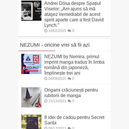
Andrei Dósa despre Spațiul
Viselor: „Am ajuns să mă
ataşez iremediabil de acest
spirit aparte care a fost David
Lynch.”
18/02/2025
0
NEZUMI - oricine vrei să fii azi
NEZUMI by Nemira, primul
imprint manga tradus în limba
română din japoneză,
împlinește trei ani
04/09/2025
0
Origami crăciunești pentru
iubitorii de manga
15/12/2023
0
8 idei de cadou pentru Secret
Santa
08/12/2023
0