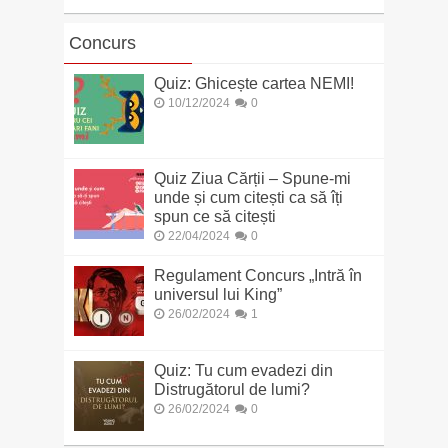
Concurs
Quiz: Ghicește cartea NEMI!
10/12/2024
0
Quiz Ziua Cărții – Spune-mi
unde și cum citești ca să îți
spun ce să citești
22/04/2024
0
Regulament Concurs „Intră în
universul lui King”
26/02/2024
1
Quiz: Tu cum evadezi din
Distrugătorul de lumi?
26/02/2024
0