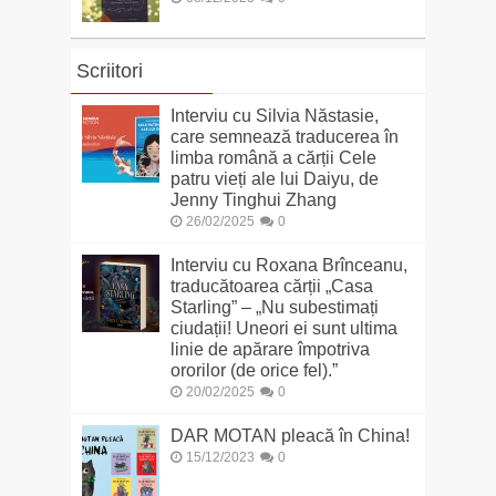
Scriitori
Interviu cu Silvia Năstasie,
care semnează traducerea în
limba română a cărții Cele
patru vieți ale lui Daiyu, de
Jenny Tinghui Zhang
26/02/2025
0
Interviu cu Roxana Brînceanu,
traducătoarea cărții „Casa
Starling” – „Nu subestimați
ciudații! Uneori ei sunt ultima
linie de apărare împotriva
ororilor (de orice fel).”
20/02/2025
0
DAR MOTAN pleacă în China!
15/12/2023
0