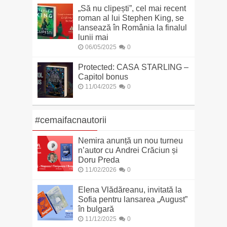
„Să nu clipești”, cel mai recent
roman al lui Stephen King, se
lansează în România la finalul
lunii mai
06/05/2025
0
Protected: CASA STARLING –
Capitol bonus
11/04/2025
0
#cemaifacnautorii
Nemira anunță un nou turneu
n’autor cu Andrei Crăciun și
Doru Preda
11/02/2026
0
Elena Vlădăreanu, invitată la
Sofia pentru lansarea „August”
în bulgară
11/12/2025
0