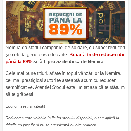
Nemira dă startul campaniei de soldare, cu super reduceri
şi o ofertă generoasă de carte.
Bucură-te de reduceri de
până la 89%
şi fă-ţi proviziile de carte Nemira.
Cele mai bune titluri, aflate în topul vânzărilor la Nemira,
cei mai prestigioşi autori te aşteaptă acum cu reduceri
semnificative. Atenţie! Stocul este limitat aşa că te sfătuim
să te grăbeşti.
Economiseşti şi citeşti!
Reducerea este valabilă în limita stocului disponibil, nu se aplică la
titlurile cu preţ fix şi nu se cumulează cu alte reduceri.