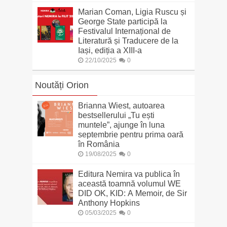
Marian Coman, Ligia Ruscu și
George State participă la
Festivalul Internațional de
Literatură și Traducere de la
Iași, ediția a XIII-a
22/10/2025
0
Noutăți Orion
Brianna Wiest, autoarea
bestsellerului „Tu ești
muntele”, ajunge în luna
septembrie pentru prima oară
în România
19/08/2025
0
Editura Nemira va publica în
această toamnă volumul WE
DID OK, KID: A Memoir, de Sir
Anthony Hopkins
05/03/2025
0