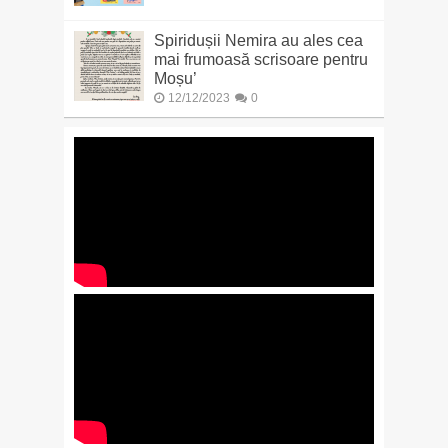
Spiridușii Nemira au ales cea
mai frumoasă scrisoare pentru
Moșu’
12/12/2023
0