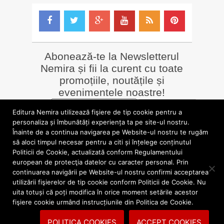
Abonează-te la Newsletterul
Nemira și fii la curent cu toate
promoțiile, noutățile și
evenimentele noastre!
Email
*
Editura Nemira utilizează fişiere de tip cookie pentru a
personaliza și îmbunătăți experiența ta pe site-ul nostru.
Înainte de a continua navigarea pe Website-ul nostru te rugăm
LIBRĂRII online
Alte siteuri
să aloci timpul necesar pentru a citi și înțelege conținutul
»
Librăria Online Nemira
»
Nemira Media
Politicii de Cookie, actualizată conform Regulamentului
»
Nemi
»
Valentin Nicolau
european de protecţia datelor cu caracter personal. Prin
continuarea navigării pe Website-ul nostru confirmi acceptarea
utilizării fişierelor de tip cookie conform Politicii de Cookie. Nu
blog.nemira.ro © 2026. Toate drepturile rezervate.
uita totuși că poți modifica în orice moment setările acestor
fişiere cookie urmând instrucțiunile din Politica de Cookie.
Politica de confidentialitate
Politica cookies
POLITICA COOKIES
ACCEPT COOKIES