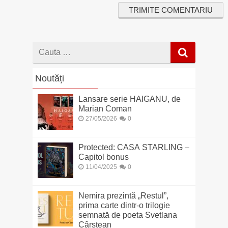
Cauta
dupa
Noutăți
Lansare serie HAIGANU, de
Marian Coman
27/05/2026
0
Protected: CASA STARLING –
Capitol bonus
11/04/2025
0
Nemira prezintă „Restul”,
prima carte dintr-o trilogie
semnată de poeta Svetlana
Cârstean