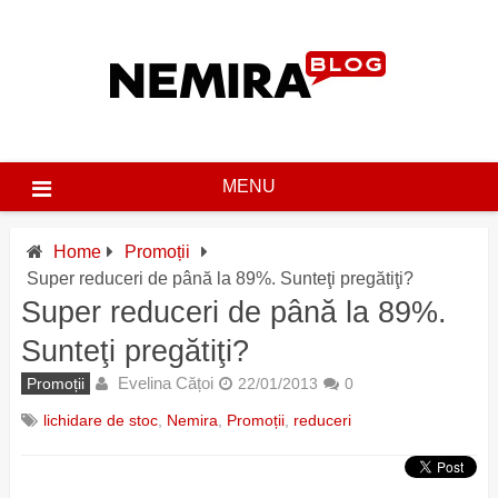
Skip
to
content
MENU
Home
Promoții
Super reduceri de până la 89%. Sunteţi pregătiţi?
Super reduceri de până la 89%.
Sunteţi pregătiţi?
Evelina Cățoi
Promoții
22/01/2013
0
lichidare de stoc
,
Nemira
,
Promoții
,
reduceri