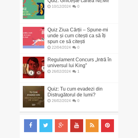
Quiz: Ghicește cartea NEMI!
10/12/2024
0
Quiz Ziua Cărții – Spune-mi
unde și cum citești ca să îți
spun ce să citești
22/04/2024
0
Regulament Concurs „Intră în
universul lui King”
26/02/2024
1
Quiz: Tu cum evadezi din
Distrugătorul de lumi?
26/02/2024
0