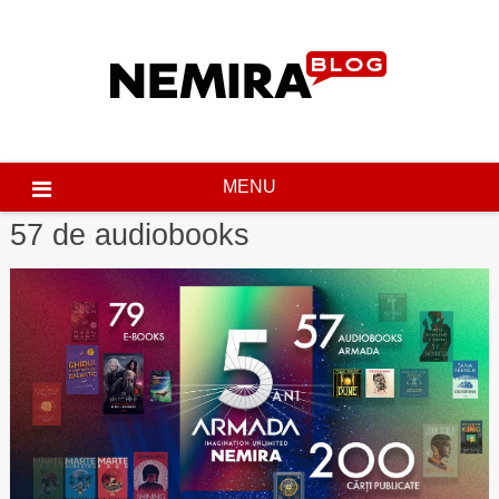
Skip
to
content
MENU
57 de audiobooks