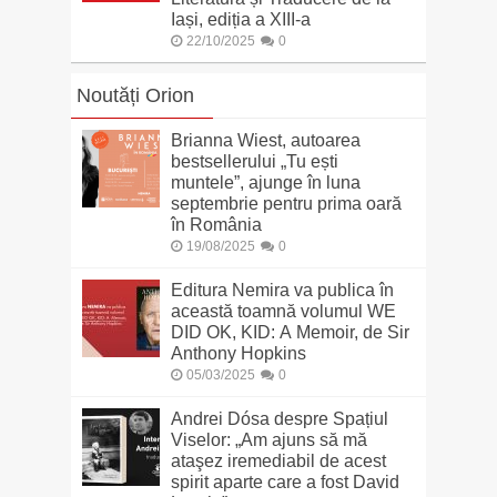
Iași, ediția a XIII-a
22/10/2025
0
Noutăți Orion
Brianna Wiest, autoarea
bestsellerului „Tu ești
muntele”, ajunge în luna
septembrie pentru prima oară
în România
19/08/2025
0
Editura Nemira va publica în
această toamnă volumul WE
DID OK, KID: A Memoir, de Sir
Anthony Hopkins
05/03/2025
0
Andrei Dósa despre Spațiul
Viselor: „Am ajuns să mă
ataşez iremediabil de acest
spirit aparte care a fost David