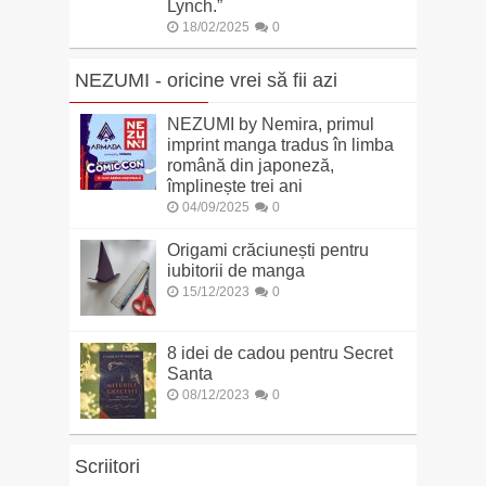
Lynch.”
18/02/2025
0
NEZUMI - oricine vrei să fii azi
NEZUMI by Nemira, primul
imprint manga tradus în limba
română din japoneză,
împlinește trei ani
04/09/2025
0
Origami crăciunești pentru
iubitorii de manga
15/12/2023
0
8 idei de cadou pentru Secret
Santa
08/12/2023
0
Scriitori