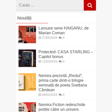
Cauta
dupa
Noutăți
Lansare serie HAIGANU, de
Marian Coman
27/05/2026
0
Protected: CASA STARLING –
Capitol bonus
11/04/2025
0
Nemira prezintă „Restul”,
prima carte dintr-o trilogie
semnată de poeta Svetlana
Cârstean
06/02/2025
0
Nemira Fiction redeschide
porțile către un univers