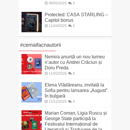
06/05/2025
0
Protected: CASA STARLING –
Capitol bonus
11/04/2025
0
#cemaifacnautorii
Nemira anunță un nou turneu
n’autor cu Andrei Crăciun și
Doru Preda
11/02/2026
0
Elena Vlădăreanu, invitată la
Sofia pentru lansarea „August”
în bulgară
11/12/2025
0
Marian Coman, Ligia Ruscu și
George State participă la
Festivalul Internațional de
Literatură și Traducere de la