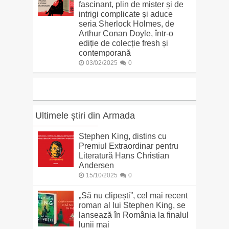
fascinant, plin de mister și de
intrigi complicate și aduce
seria Sherlock Holmes, de
Arthur Conan Doyle, într-o
ediție de colecție fresh și
contemporană
03/02/2025
0
Ultimele știri din Armada
Stephen King, distins cu
Premiul Extraordinar pentru
Literatură Hans Christian
Andersen
15/10/2025
0
„Să nu clipești”, cel mai recent
roman al lui Stephen King, se
lansează în România la finalul
lunii mai