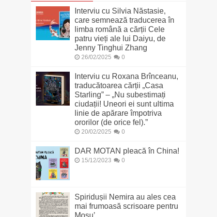
Interviu cu Silvia Năstasie,
care semnează traducerea în
limba română a cărții Cele
patru vieți ale lui Daiyu, de
Jenny Tinghui Zhang
26/02/2025
0
Interviu cu Roxana Brînceanu,
traducătoarea cărții „Casa
Starling” – „Nu subestimați
ciudații! Uneori ei sunt ultima
linie de apărare împotriva
ororilor (de orice fel).”
20/02/2025
0
DAR MOTAN pleacă în China!
15/12/2023
0
Spiridușii Nemira au ales cea
mai frumoasă scrisoare pentru
Moșu’