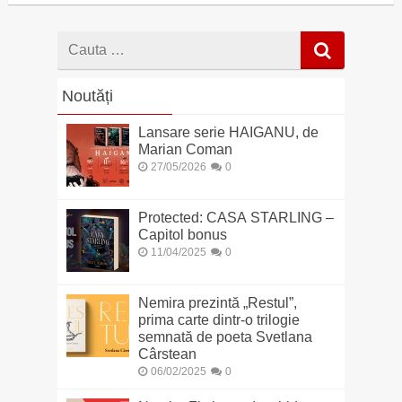
Cauta
dupa
Noutăți
Lansare serie HAIGANU, de
Marian Coman
27/05/2026
0
Protected: CASA STARLING –
Capitol bonus
11/04/2025
0
Nemira prezintă „Restul”,
prima carte dintr-o trilogie
semnată de poeta Svetlana
Cârstean
06/02/2025
0