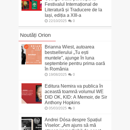
Festivalul Internațional de
Literatură și Traducere de la
Iași, ediția a XIII-a
22/10/2025
0
Noutăți Orion
Brianna Wiest, autoarea
bestsellerului „Tu ești
muntele”, ajunge în luna
septembrie pentru prima oară
în România
19/08/2025
0
Editura Nemira va publica în
această toamnă volumul WE
DID OK, KID: A Memoir, de Sir
Anthony Hopkins
05/03/2025
0
Andrei Dósa despre Spațiul
Viselor: „Am ajuns să mă