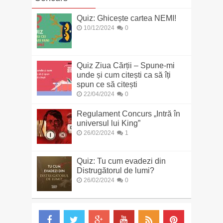
Quiz: Ghicește cartea NEMI!
10/12/2024
0
Quiz Ziua Cărții – Spune-mi
unde și cum citești ca să îți
spun ce să citești
22/04/2024
0
Regulament Concurs „Intră în
universul lui King”
26/02/2024
1
Quiz: Tu cum evadezi din
Distrugătorul de lumi?
26/02/2024
0