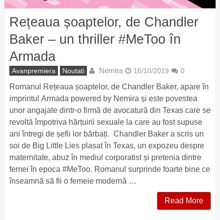
Rețeaua șoaptelor, de Chandler
Baker – un thriller #MeToo în
Armada
Nemira
Avanpremiera
Noutati
16/10/2019
0
Romanul Rețeaua șoaptelor, de Chandler Baker, apare în
imprintul Armada powered by Nemira și este povestea
unor angajate dintr-o firmă de avocatură din Texas care se
revoltă împotriva hărțuirii sexuale la care au fost supuse
ani întregi de șefii lor bărbați. Chandler Baker a scris un
soi de Big Little Lies plasat în Texas, un expozeu despre
maternitate, abuz în mediul corporatist și pretenia dintre
femei în epoca #MeToo. Romanul surprinde foarte bine ce
înseamnă să fii o femeie modernă …
Read More