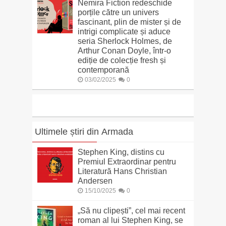
Nemira Fiction redeschide
porțile către un univers
fascinant, plin de mister și de
intrigi complicate și aduce
seria Sherlock Holmes, de
Arthur Conan Doyle, într-o
ediție de colecție fresh și
contemporană
03/02/2025
0
Ultimele știri din Armada
Stephen King, distins cu
Premiul Extraordinar pentru
Literatură Hans Christian
Andersen
15/10/2025
0
„Să nu clipești”, cel mai recent
roman al lui Stephen King, se