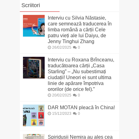
Scriitori
Interviu cu Silvia Năstasie,
care semnează traducerea în
limba română a cărții Cele
patru vieți ale lui Daiyu, de
Jenny Tinghui Zhang
26/02/2025
0
Interviu cu Roxana Brînceanu,
traducătoarea cărții „Casa
Starling” – „Nu subestimați
ciudații! Uneori ei sunt ultima
linie de apărare împotriva
ororilor (de orice fel).”
20/02/2025
0
DAR MOTAN pleacă în China!
15/12/2023
0
Spiridușii Nemira au ales cea