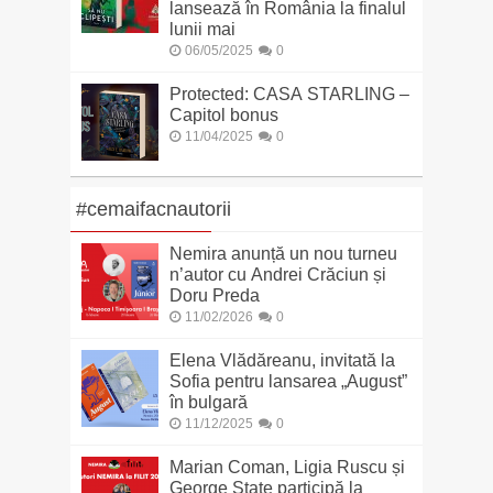
lansează în România la finalul
lunii mai
06/05/2025
0
Protected: CASA STARLING –
Capitol bonus
11/04/2025
0
#cemaifacnautorii
Nemira anunță un nou turneu
n’autor cu Andrei Crăciun și
Doru Preda
11/02/2026
0
Elena Vlădăreanu, invitată la
Sofia pentru lansarea „August”
în bulgară
11/12/2025
0
Marian Coman, Ligia Ruscu și
George State participă la