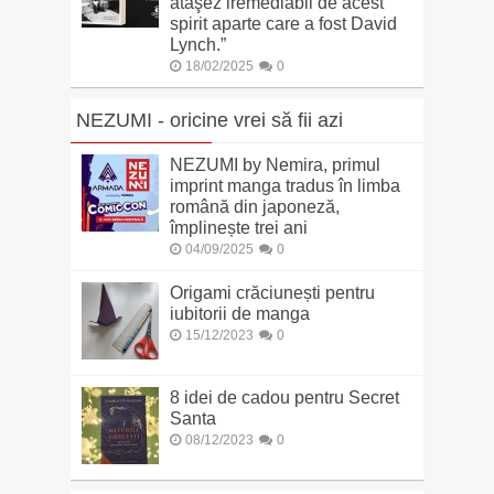
ataşez iremediabil de acest
spirit aparte care a fost David
Lynch.”
18/02/2025
0
NEZUMI - oricine vrei să fii azi
NEZUMI by Nemira, primul
imprint manga tradus în limba
română din japoneză,
împlinește trei ani
04/09/2025
0
Origami crăciunești pentru
iubitorii de manga
15/12/2023
0
8 idei de cadou pentru Secret
Santa
08/12/2023
0