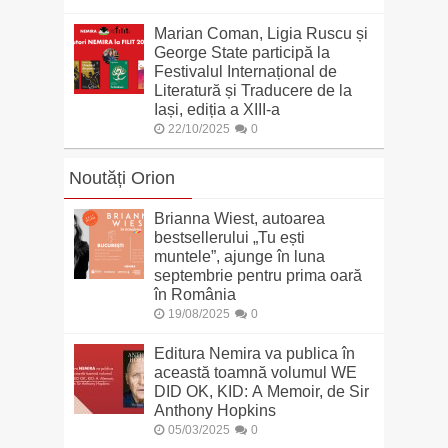
Marian Coman, Ligia Ruscu și
George State participă la
Festivalul Internațional de
Literatură și Traducere de la
Iași, ediția a XIII-a
22/10/2025
0
Noutăți Orion
Brianna Wiest, autoarea
bestsellerului „Tu ești
muntele”, ajunge în luna
septembrie pentru prima oară
în România
19/08/2025
0
Editura Nemira va publica în
această toamnă volumul WE
DID OK, KID: A Memoir, de Sir
Anthony Hopkins
05/03/2025
0