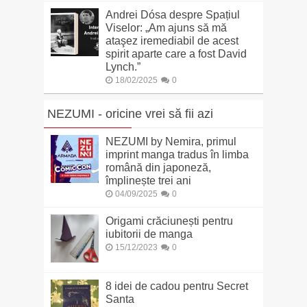
Andrei Dósa despre Spațiul
Viselor: „Am ajuns să mă
ataşez iremediabil de acest
spirit aparte care a fost David
Lynch.”
18/02/2025
0
NEZUMI - oricine vrei să fii azi
NEZUMI by Nemira, primul
imprint manga tradus în limba
română din japoneză,
împlinește trei ani
04/09/2025
0
Origami crăciunești pentru
iubitorii de manga
15/12/2023
0
8 idei de cadou pentru Secret
Santa