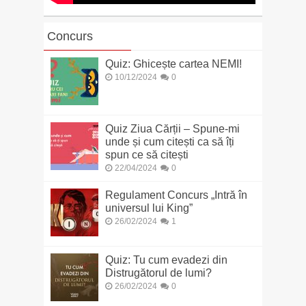
Concurs
Quiz: Ghicește cartea NEMI!
10/12/2024
0
Quiz Ziua Cărții – Spune-mi
unde și cum citești ca să îți
spun ce să citești
22/04/2024
0
Regulament Concurs „Intră în
universul lui King”
26/02/2024
1
Quiz: Tu cum evadezi din
Distrugătorul de lumi?
26/02/2024
0