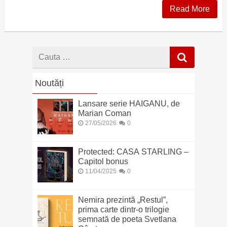
Read More
Cauta
dupa
Noutăți
Lansare serie HAIGANU, de
Marian Coman
27/05/2026
0
Protected: CASA STARLING –
Capitol bonus
11/04/2025
0
Nemira prezintă „Restul”,
prima carte dintr-o trilogie
semnată de poeta Svetlana