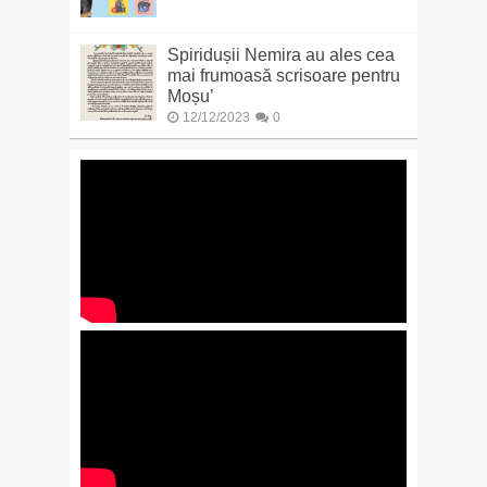
Spiridușii Nemira au ales cea
mai frumoasă scrisoare pentru
Moșu’
12/12/2023
0