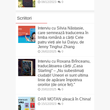
08/12/2023
0
Scriitori
Interviu cu Silvia Năstasie,
care semnează traducerea în
limba română a cărții Cele
patru vieți ale lui Daiyu, de
Jenny Tinghui Zhang
26/02/2025
0
Interviu cu Roxana Brînceanu,
traducătoarea cărții „Casa
Starling” – „Nu subestimați
ciudații! Uneori ei sunt ultima
linie de apărare împotriva
ororilor (de orice fel).”
20/02/2025
0
DAR MOTAN pleacă în China!
15/12/2023
0