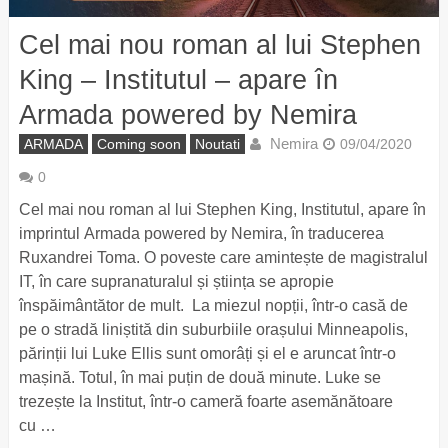
Cel mai nou roman al lui Stephen
King – Institutul – apare în
Armada powered by Nemira
Nemira
ARMADA
Coming soon
Noutati
09/04/2020
0
Cel mai nou roman al lui Stephen King, Institutul, apare în
imprintul Armada powered by Nemira, în traducerea
Ruxandrei Toma. O poveste care amintește de magistralul
IT, în care supranaturalul și știința se apropie
înspăimântător de mult. La miezul nopții, într-o casă de
pe o stradă liniștită din suburbiile orașului Minneapolis,
părinții lui Luke Ellis sunt omorâți și el e aruncat într-o
mașină. Totul, în mai puțin de două minute. Luke se
trezește la Institut, într-o cameră foarte asemănătoare
cu …