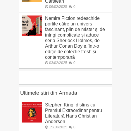
Cârstean
06/02/2025
0
Nemira Fiction redeschide
porțile către un univers
fascinant, plin de mister și de
intrigi complicate și aduce
seria Sherlock Holmes, de
Arthur Conan Doyle, într-o
ediție de colecție fresh și
contemporană
03/02/2025
0
Ultimele știri din Armada
Stephen King, distins cu
Premiul Extraordinar pentru
Literatură Hans Christian
Andersen
15/10/2025
0