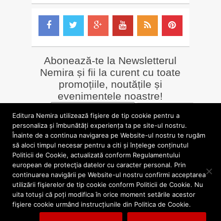
Abonează-te la Newsletterul
Nemira și fii la curent cu toate
promoțiile, noutățile și
evenimentele noastre!
Email
*
Editura Nemira utilizează fişiere de tip cookie pentru a
personaliza și îmbunătăți experiența ta pe site-ul nostru.
Înainte de a continua navigarea pe Website-ul nostru te rugăm
LIBRĂRII online
Alte siteuri
să aloci timpul necesar pentru a citi și înțelege conținutul
»
Librăria Online Nemira
»
Nemira Media
Politicii de Cookie, actualizată conform Regulamentului
»
Nemi
»
Valentin Nicolau
european de protecţia datelor cu caracter personal. Prin
continuarea navigării pe Website-ul nostru confirmi acceptarea
utilizării fişierelor de tip cookie conform Politicii de Cookie. Nu
blog.nemira.ro © 2026. Toate drepturile rezervate.
uita totuși că poți modifica în orice moment setările acestor
fişiere cookie urmând instrucțiunile din Politica de Cookie.
Politica de confidentialitate
Politica cookies