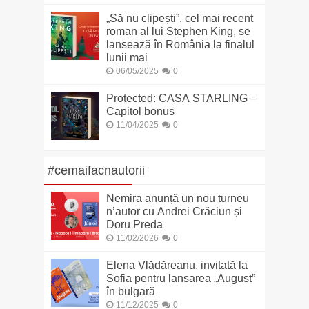
„Să nu clipești”, cel mai recent
roman al lui Stephen King, se
lansează în România la finalul
lunii mai
06/05/2025
0
Protected: CASA STARLING –
Capitol bonus
11/04/2025
0
#cemaifacnautorii
Nemira anunță un nou turneu
n’autor cu Andrei Crăciun și
Doru Preda
11/02/2026
0
Elena Vlădăreanu, invitată la
Sofia pentru lansarea „August”
în bulgară
11/12/2025
0