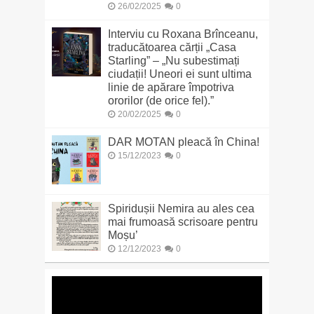
26/02/2025
0
Interviu cu Roxana Brînceanu,
traducătoarea cărții „Casa
Starling” – „Nu subestimați
ciudații! Uneori ei sunt ultima
linie de apărare împotriva
ororilor (de orice fel).”
20/02/2025
0
DAR MOTAN pleacă în China!
15/12/2023
0
Spiridușii Nemira au ales cea
mai frumoasă scrisoare pentru
Moșu’
12/12/2023
0