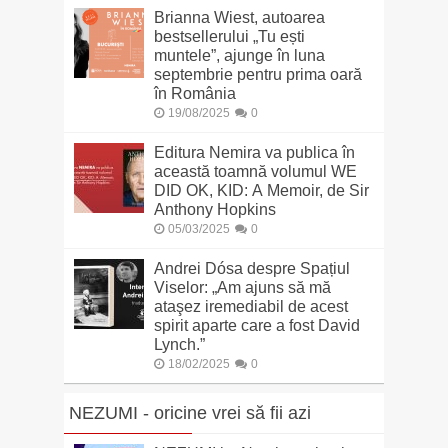
Brianna Wiest, autoarea
bestsellerului „Tu ești
muntele”, ajunge în luna
septembrie pentru prima oară
în România
19/08/2025
0
Editura Nemira va publica în
această toamnă volumul WE
DID OK, KID: A Memoir, de Sir
Anthony Hopkins
05/03/2025
0
Andrei Dósa despre Spațiul
Viselor: „Am ajuns să mă
ataşez iremediabil de acest
spirit aparte care a fost David
Lynch.”
18/02/2025
0
NEZUMI - oricine vrei să fii azi