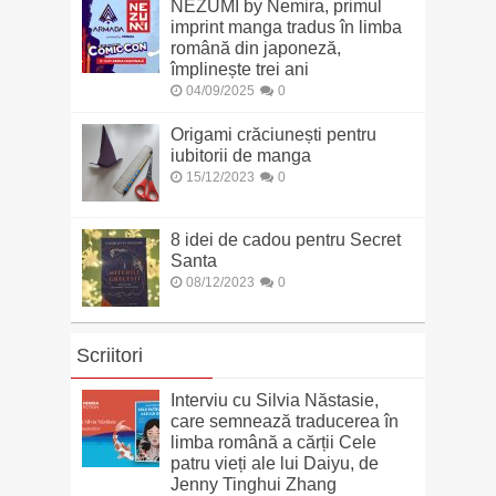
NEZUMI by Nemira, primul
imprint manga tradus în limba
română din japoneză,
împlinește trei ani
04/09/2025
0
Origami crăciunești pentru
iubitorii de manga
15/12/2023
0
8 idei de cadou pentru Secret
Santa
08/12/2023
0
Scriitori
Interviu cu Silvia Năstasie,
care semnează traducerea în
limba română a cărții Cele
patru vieți ale lui Daiyu, de
Jenny Tinghui Zhang