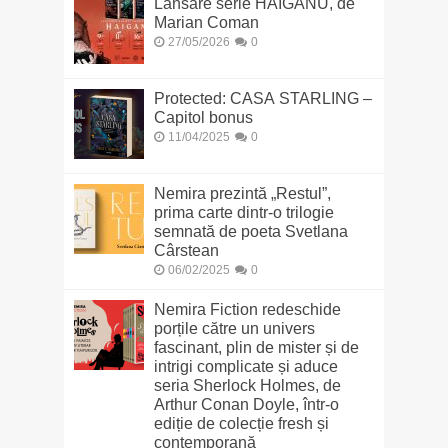
Lansare serie HAIGANU, de
Marian Coman
27/05/2026
0
Protected: CASA STARLING –
Capitol bonus
11/04/2025
0
Nemira prezintă „Restul”,
prima carte dintr-o trilogie
semnată de poeta Svetlana
Cârstean
06/02/2025
0
Nemira Fiction redeschide
porțile către un univers
fascinant, plin de mister și de
intrigi complicate și aduce
seria Sherlock Holmes, de
Arthur Conan Doyle, într-o
ediție de colecție fresh și
contemporană