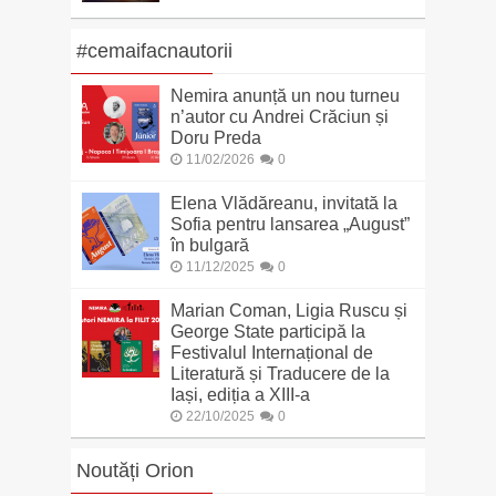
#cemaifacnautorii
Nemira anunță un nou turneu
n’autor cu Andrei Crăciun și
Doru Preda
11/02/2026
0
Elena Vlădăreanu, invitată la
Sofia pentru lansarea „August”
în bulgară
11/12/2025
0
Marian Coman, Ligia Ruscu și
George State participă la
Festivalul Internațional de
Literatură și Traducere de la
Iași, ediția a XIII-a
22/10/2025
0
Noutăți Orion