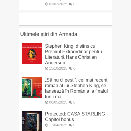
03/02/2025
0
Ultimele știri din Armada
Stephen King, distins cu
Premiul Extraordinar pentru
Literatură Hans Christian
Andersen
15/10/2025
0
„Să nu clipești”, cel mai recent
roman al lui Stephen King, se
lansează în România la finalul
lunii mai
06/05/2025
0
Protected: CASA STARLING –
Capitol bonus
11/04/2025
0