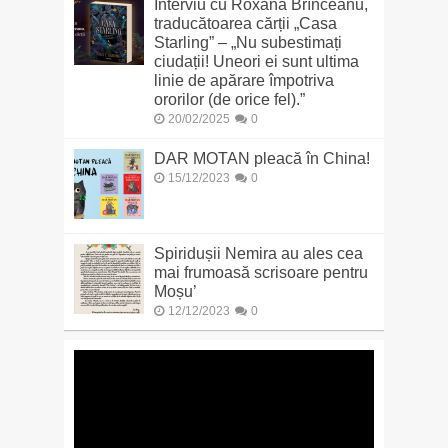
Interviu cu Roxana Brînceanu,
traducătoarea cărții „Casa
Starling” – „Nu subestimați
ciudații! Uneori ei sunt ultima
linie de apărare împotriva
ororilor (de orice fel).”
20/02/2025
0
DAR MOTAN pleacă în China!
15/12/2023
0
Spiridușii Nemira au ales cea
mai frumoasă scrisoare pentru
Moșu’
12/12/2023
0