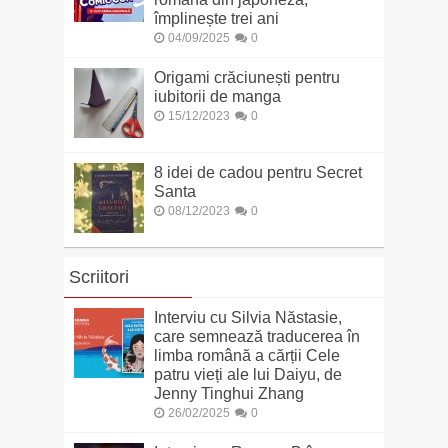
împlinește trei ani
04/09/2025
0
Origami crăciunești pentru
iubitorii de manga
15/12/2023
0
8 idei de cadou pentru Secret
Santa
08/12/2023
0
Scriitori
Interviu cu Silvia Năstasie,
care semnează traducerea în
limba română a cărții Cele
patru vieți ale lui Daiyu, de
Jenny Tinghui Zhang
26/02/2025
0