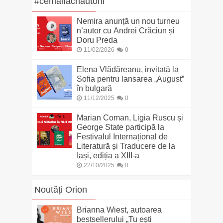
#cemaifacnautorii
Nemira anunță un nou turneu
n’autor cu Andrei Crăciun și
Doru Preda
11/02/2026
0
Elena Vlădăreanu, invitată la
Sofia pentru lansarea „August”
în bulgară
11/12/2025
0
Marian Coman, Ligia Ruscu și
George State participă la
Festivalul Internațional de
Literatură și Traducere de la
Iași, ediția a XIII-a
22/10/2025
0
Noutăți Orion
Brianna Wiest, autoarea
bestsellerului „Tu ești