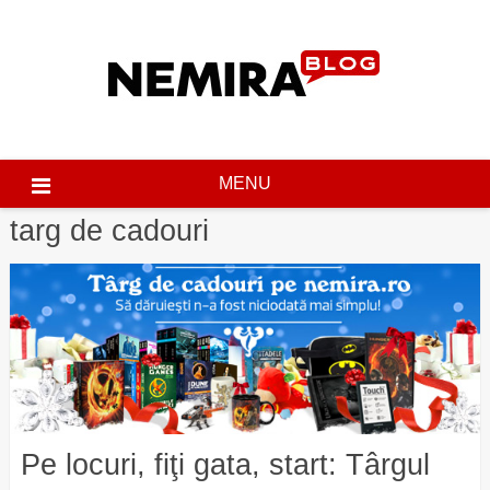
Skip
to
content
MENU
targ de cadouri
Pe locuri, fiţi gata, start: Târgul