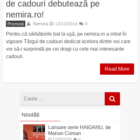
de cadouri debutează pe
nemira.ro!
Nemira
Promoții
12/12/2014
0
Pentru că sărbătorile bat la uşă, pe nemira.ro a intrat în
vigoare Târgul de cadouri dedicat acelora dintre voi care
vor să-i surprindă pe cei dragi cu cele mai interesante
cadouri.
Read More
Cauta
dupa
Noutăți
Lansare serie HAIGANU, de
Marian Coman
27/05/2026
0