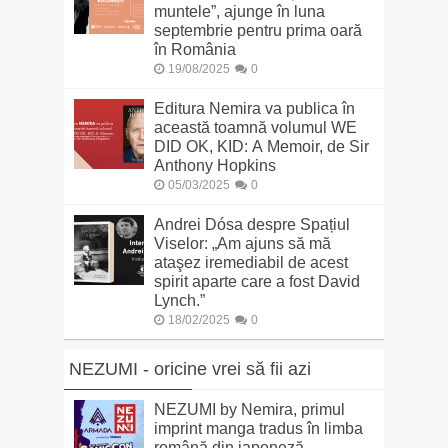
muntele”, ajunge în luna
septembrie pentru prima oară
în România
19/08/2025
0
Editura Nemira va publica în
această toamnă volumul WE
DID OK, KID: A Memoir, de Sir
Anthony Hopkins
05/03/2025
0
Andrei Dósa despre Spațiul
Viselor: „Am ajuns să mă
ataşez iremediabil de acest
spirit aparte care a fost David
Lynch.”
18/02/2025
0
NEZUMI - oricine vrei să fii azi
NEZUMI by Nemira, primul
imprint manga tradus în limba
română din japoneză,