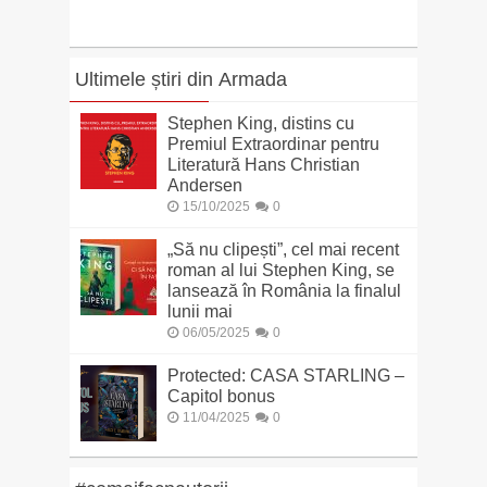
Ultimele știri din Armada
Stephen King, distins cu
Premiul Extraordinar pentru
Literatură Hans Christian
Andersen
15/10/2025
0
„Să nu clipești”, cel mai recent
roman al lui Stephen King, se
lansează în România la finalul
lunii mai
06/05/2025
0
Protected: CASA STARLING –
Capitol bonus
11/04/2025
0