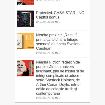
Protected: CASA STARLING –
Capitol bonus
11/04/2025
0
Nemira prezintă „Restul”,
prima carte dintr-o trilogie
semnată de poeta Svetlana
Cârstean
06/02/2025
0
Nemira Fiction redeschide
porțile către un univers
fascinant, plin de mister și de
intrigi complicate și aduce
seria Sherlock Holmes, de
Arthur Conan Doyle, într-o
ediție de colecție fresh și
contemporană
03/02/2025
0