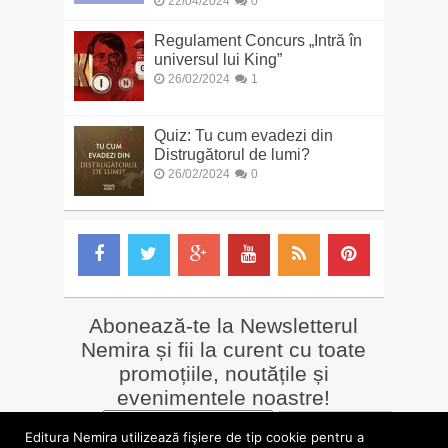
22/04/2024
0
Regulament Concurs „Intră în
universul lui King”
26/02/2024
1
Quiz: Tu cum evadezi din
Distrugătorul de lumi?
26/02/2024
0
Abonează-te la Newsletterul
Nemira și fii la curent cu toate
promoțiile, noutățile și
evenimentele noastre!
Email
*
Editura Nemira utilizează fişiere de tip cookie pentru a