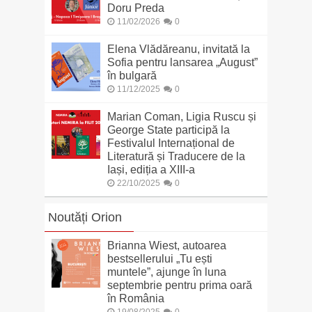
Doru Preda
11/02/2026
0
Elena Vlădăreanu, invitată la
Sofia pentru lansarea „August”
în bulgară
11/12/2025
0
Marian Coman, Ligia Ruscu și
George State participă la
Festivalul Internațional de
Literatură și Traducere de la
Iași, ediția a XIII-a
22/10/2025
0
Noutăți Orion
Brianna Wiest, autoarea
bestsellerului „Tu ești
muntele”, ajunge în luna
septembrie pentru prima oară
în România
19/08/2025
0