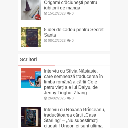
Origami crăciunești pentru
iubitorii de manga
15/12/2023
0
8 idei de cadou pentru Secret
Santa
08/12/2023
0
Scriitori
Interviu cu Silvia Năstasie,
care semnează traducerea în
limba română a cărții Cele
patru vieți ale lui Daiyu, de
Jenny Tinghui Zhang
26/02/2025
0
Interviu cu Roxana Brînceanu,
traducătoarea cărții „Casa
Starling” – „Nu subestimați
ciudații! Uneori ei sunt ultima