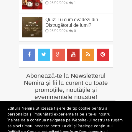
26/02/2024
1
Quiz: Tu cum evadezi din
Distrugătorul de lumi?
26/02/2024
0
Abonează-te la Newsletterul
Nemira și fii la curent cu toate
promoțiile, noutățile și
evenimentele noastre!
Email
*
Editura Nemira utilizează fişiere de tip cookie pentru a
personaliza și îmbunătăți experiența ta pe site-ul nostru.
Înainte de a continua navigarea pe Website-ul nostru te rugăm
LIBRĂRII online
Alte siteuri
să aloci timpul necesar pentru a citi și înțelege conținutul
»
Librăria Online Nemira
»
Nemira Media
Politicii de Cookie, actualizată conform Regulamentului