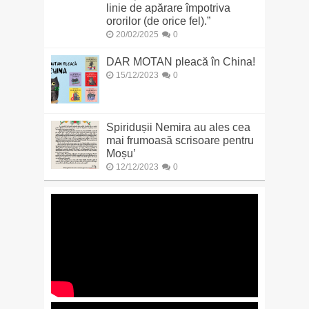
linie de apărare împotriva
ororilor (de orice fel).”
20/02/2025
0
DAR MOTAN pleacă în China!
15/12/2023
0
Spiridușii Nemira au ales cea
mai frumoasă scrisoare pentru
Moșu’
12/12/2023
0