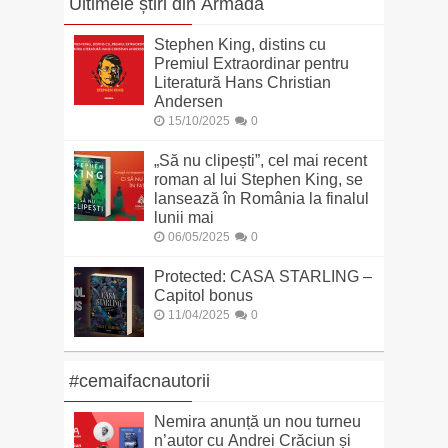
Ultimele știri din Armada
Stephen King, distins cu
Premiul Extraordinar pentru
Literatură Hans Christian
Andersen
15/10/2025
0
„Să nu clipești”, cel mai recent
roman al lui Stephen King, se
lansează în România la finalul
lunii mai
06/05/2025
0
Protected: CASA STARLING –
Capitol bonus
11/04/2025
0
#cemaifacnautorii
Nemira anunță un nou turneu
n’autor cu Andrei Crăciun și