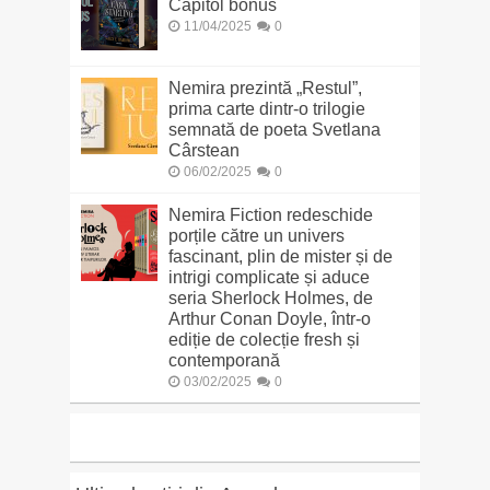
Capitol bonus
11/04/2025
0
Nemira prezintă „Restul”,
prima carte dintr-o trilogie
semnată de poeta Svetlana
Cârstean
06/02/2025
0
Nemira Fiction redeschide
porțile către un univers
fascinant, plin de mister și de
intrigi complicate și aduce
seria Sherlock Holmes, de
Arthur Conan Doyle, într-o
ediție de colecție fresh și
contemporană
03/02/2025
0