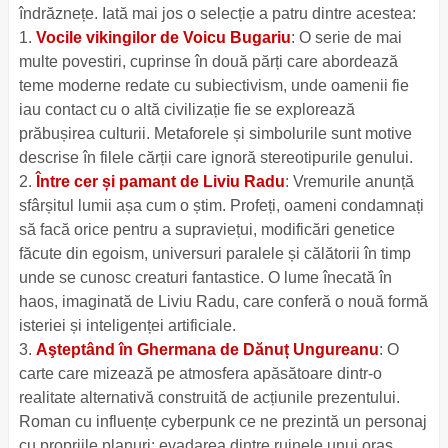
îndrăznețe. Iată mai jos o selecție a patru dintre acestea:
1.
Vocile vikingilor de Voicu Bugariu
: O serie de mai
multe povestiri, cuprinse în două părți care abordează
teme moderne redate cu subiectivism, unde oamenii fie
iau contact cu o altă civilizație fie se explorează
prăbușirea culturii. Metaforele și simbolurile sunt motive
descrise în filele cărții care ignoră stereotipurile genului.
2.
Între cer și pamant de Liviu Radu
: Vremurile anunță
sfârșitul lumii așa cum o știm. Profeți, oameni condamnați
să facă orice pentru a supraviețui, modificări genetice
făcute din egoism, universuri paralele și călătorii în timp
unde se cunosc creaturi fantastice. O lume înecată în
haos, imaginată de Liviu Radu, care conferă o nouă formă
isteriei și inteligenței artificiale.
3.
Aşteptând în Ghermana de Dănuț Ungureanu
: O
carte care mizează pe atmosfera apăsătoare dintr-o
realitate alternativă construită de acțiunile prezentului.
Roman cu influențe cyberpunk ce ne prezintă un personaj
cu propriile planuri: evadarea dintre ruinele unui oraș