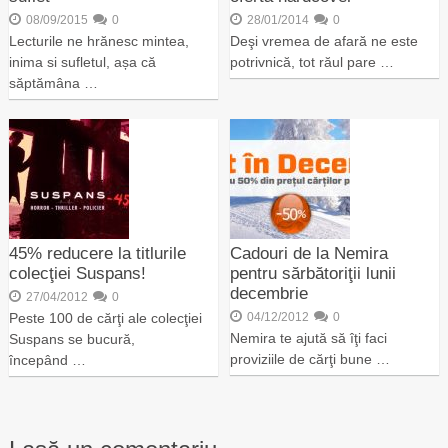
08/09/2015
0
28/01/2014
0
Lecturile ne hrănesc mintea,
Deşi vremea de afară ne este
inima si sufletul, așa că
potrivnică, tot răul pare …
săptămâna …
45% reducere la titlurile
Cadouri de la Nemira
colecţiei Suspans!
pentru sărbătoriţii lunii
decembrie
27/04/2012
0
Peste 100 de cărţi ale colecţiei
04/12/2012
0
Nemira te ajută să îţi faci
Suspans se bucură,
proviziile de cărţi bune …
începând …