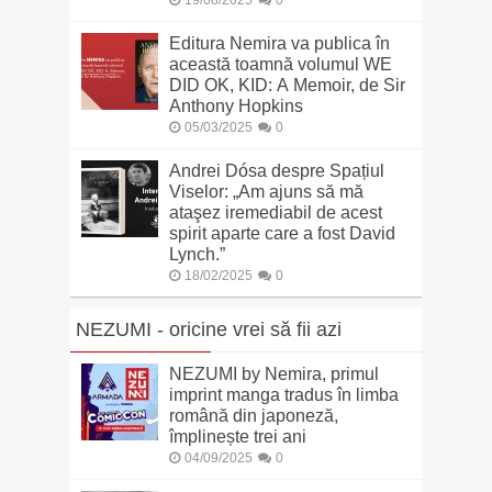
Editura Nemira va publica în
această toamnă volumul WE
DID OK, KID: A Memoir, de Sir
Anthony Hopkins
05/03/2025
0
Andrei Dósa despre Spațiul
Viselor: „Am ajuns să mă
ataşez iremediabil de acest
spirit aparte care a fost David
Lynch.”
18/02/2025
0
NEZUMI - oricine vrei să fii azi
NEZUMI by Nemira, primul
imprint manga tradus în limba
română din japoneză,
împlinește trei ani
04/09/2025
0