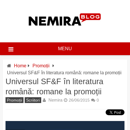
Skip
to
content
MENU
Home
Promoții
Universul SF&F în literatura română: romane la promoții
Universul SF&F în literatura
română: romane la promoții
Nemira
Promoții
Scriitori
26/06/2015
0