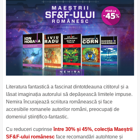
Literatura fantastică a fascinat dintotdeauna cititorul și a
lăsat imaginația autorului să depășească limitele impuse.
Nemira încurajează scriitura românească și face
accesibile romanele autorilor români, preocupați de
domeniul științifico-fantastic.
Cu reduceri cuprinse
între 30% și 45%, colecția Maeștrii
SF&F-ului românesc
face recomandări autohtone și