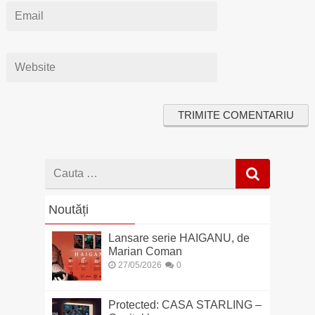
Cauta
dupa
Noutăți
Lansare serie HAIGANU, de
Marian Coman
27/05/2026
0
Protected: CASA STARLING –