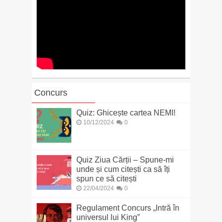
Concurs
Quiz: Ghicește cartea NEMI!
10/12/2024
0
Quiz Ziua Cărții – Spune-mi
unde și cum citești ca să îți
spun ce să citești
22/04/2024
0
Regulament Concurs „Intră în
universul lui King”