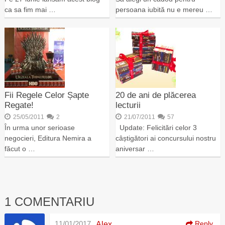
ca sa fim mai …
persoana iubită nu e mereu …
Fii Regele Celor Șapte
20 de ani de plăcerea
Regate!
lecturii
25/05/2011
2
21/07/2011
57
În urma unor serioase
Update: Felicitări celor 3
negocieri, Editura Nemira a
câștigători ai concursului nostru
făcut o …
aniversar …
1 COMENTARIU
11/01/2017
Reply
Alex