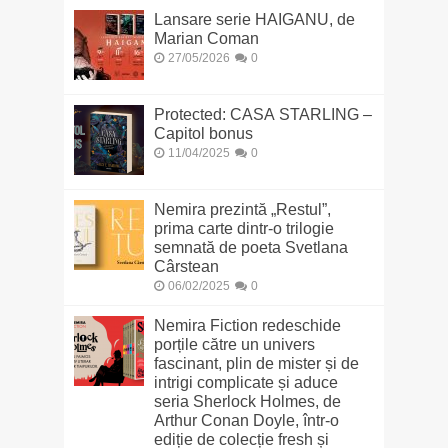
Lansare serie HAIGANU, de
Marian Coman
27/05/2026
0
Protected: CASA STARLING –
Capitol bonus
11/04/2025
0
Nemira prezintă „Restul”,
prima carte dintr-o trilogie
semnată de poeta Svetlana
Cârstean
06/02/2025
0
Nemira Fiction redeschide
porțile către un univers
fascinant, plin de mister și de
intrigi complicate și aduce
seria Sherlock Holmes, de
Arthur Conan Doyle, într-o
ediție de colecție fresh și