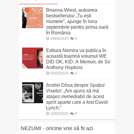
Brianna Wiest, autoarea
bestsellerului „Tu ești
muntele”, ajunge în luna
septembrie pentru prima oară
în România
19/08/2025
0
Editura Nemira va publica în
această toamnă volumul WE
DID OK, KID: A Memoir, de Sir
Anthony Hopkins
05/03/2025
0
Andrei Dósa despre Spațiul
Viselor: „Am ajuns să mă
ataşez iremediabil de acest
spirit aparte care a fost David
Lynch.”
18/02/2025
0
NEZUMI - oricine vrei să fii azi