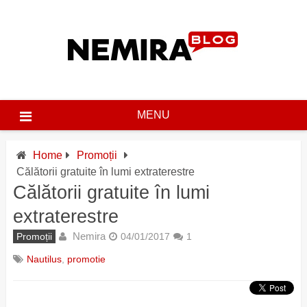
Skip
to
content
MENU
Home
Promoții
Călătorii gratuite în lumi extraterestre
Călătorii gratuite în lumi
extraterestre
Nemira
Promoții
04/01/2017
1
Nautilus
,
promotie