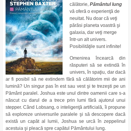
călătorie,
Pământul lung
vă oferă o experienţă de
neuitat. Nu doar că veţi
părăsi planeta voastră şi
galaxia, dar veţi merge
într-un alt univers.
Posibilităţile sunt infinite!
Omenirea încearcă din
răsputeri să se extindă în
univers, în spaţiu, dar dacă
ar fi posibil să ne extindem fără să călătorim mii de ani
lumină? Un singur pas în est sau vest şi te trezeşti pe un
Pământ paralel. Joshua este unul dintre oamenii care s-a
născut cu darul de a trece prin lumi fără ajutorul unui
stepper. Când Lobsang, o inteligenţă artificială, îi propune
să exploreze universurile paralele şi să descopere dacă
există un capăt al lumii, Joshua se urcă în zeppelinul
acestuia şi pleacă spre capătul Pământului lung.