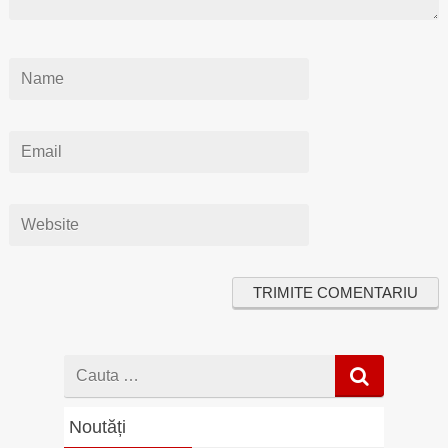
Cauta
dupa
Noutăți