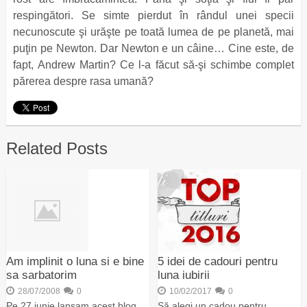
respingători. Se simte pierdut în rândul unei specii
necunoscute şi urăşte pe toată lumea de pe planetă, mai
puţin pe Newton. Dar Newton e un câine… Cine este, de
fapt, Andrew Martin? Ce l-a făcut să-şi schimbe complet
părerea despre rasa umană?
Related Posts
Am implinit o luna si e bine
5 idei de cadouri pentru
sa sarbatorim
luna iubirii
28/07/2008
0
10/02/2017
0
Pe 27 iunie lansam acest blog
Să alegi un cadou pentru