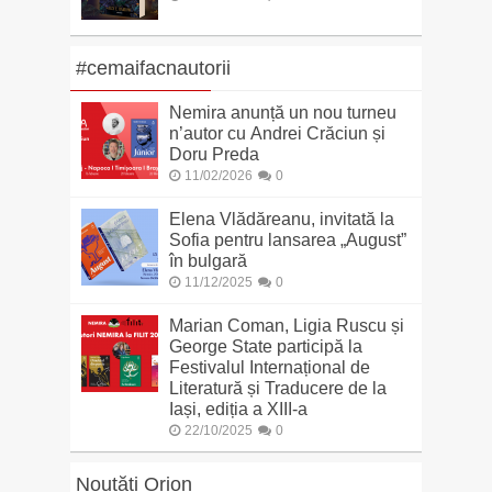
#cemaifacnautorii
Nemira anunță un nou turneu
n’autor cu Andrei Crăciun și
Doru Preda
11/02/2026
0
Elena Vlădăreanu, invitată la
Sofia pentru lansarea „August”
în bulgară
11/12/2025
0
Marian Coman, Ligia Ruscu și
George State participă la
Festivalul Internațional de
Literatură și Traducere de la
Iași, ediția a XIII-a
22/10/2025
0
Noutăți Orion