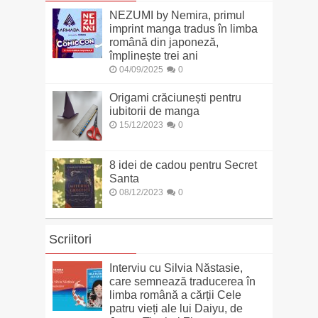
NEZUMI by Nemira, primul
imprint manga tradus în limba
română din japoneză,
împlinește trei ani
04/09/2025
0
Origami crăciunești pentru
iubitorii de manga
15/12/2023
0
8 idei de cadou pentru Secret
Santa
08/12/2023
0
Scriitori
Interviu cu Silvia Năstasie,
care semnează traducerea în
limba română a cărții Cele
patru vieți ale lui Daiyu, de