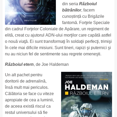
din seria
Războiul
bătrânilor
, facem
cunoștință cu Brigăzile
fantomă. Forţele Speciale
din cadrul Forţelor Coloniale de Apărare, un regiment de
elită, creat cu ajutorul ADN-ului morţilor care capătă astfel
o nouă viaţă. Ei sunt transformaţi în soldaţii perfecţi, trimişi
în cele mai dificile misiuni. Sunt tineri, rapizi şi puternici şi
nu au niciun fel de sentimente sau regrete omeneşti.
Războiul etern
, de Joe Haldeman
Un alt pachet pentru
doritorii de adrenalină,
însă mult mai periculos.
Călătoria se face cu viteze
apropiate de cea a luminii,
de aceea există riscul ca
restul universului să fie