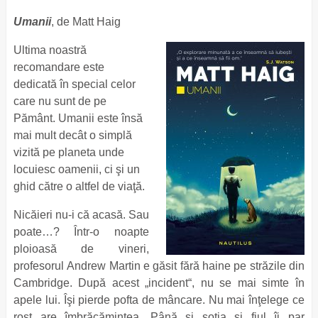
Umanii
, de Matt Haig
Ultima noastră
recomandare este
dedicată în special celor
care nu sunt de pe
Pământ. Umanii este însă
mai mult decât o simplă
vizită pe planeta unde
locuiesc oamenii, ci şi un
ghid către o altfel de viaţă.
Nicăieri nu-i că acasă. Sau
poate…? Într-o noapte
ploioasă de vineri,
profesorul Andrew Martin e găsit fără haine pe străzile din
Cambridge. După acest „incident“, nu se mai simte în
apele lui. Îşi pierde pofta de mâncare. Nu mai înţelege ce
rost are îmbrăcămintea. Până şi soţia şi fiul îi par