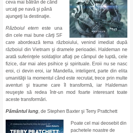
ceva mai bătrân de când
urcaţi pe navă şi până
ajungeţi la destinaţie.
Războiul etern
este una
din cele mai bune cărţi SF
care abordează tema războiului, venind imediat după
războiul din Vietnam şi dramele perioadei. Haldeman ne
arată suferinţele soldaţilor aflaţi pe câmpul de luptă, cele
fizice, dar mai ales psihice şi spirituale. Eroii nu se nasc
eroi, ci devin eroi, iar Mandella, inteligent, parte din elita
umanităţii la momentul când este recrutat, trece prin multe
aventuri şi traume care îl transformă, iar Haldeman
reuşeşte să redea într-un mod foarte interesant toate
aceste transformări.
Pământul lung
, de Stephen Baxter şi Terry Prattchett
Poate cel mai deosebit din
pachetele noastre de