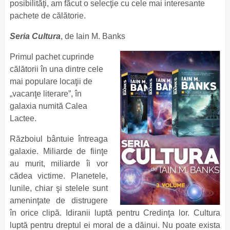
posibilităţi, am făcut o selecţie cu cele mai interesante
pachete de călătorie.
Seria Cultura
, de Iain M. Banks
Primul pachet cuprinde
călătorii în una dintre cele
mai populare locaţii de
„vacanţe literare”, în
galaxia numită Calea
Lactee.
Războiul bântuie întreaga
galaxie. Miliarde de fiinţe
au murit, miliarde îi vor
cădea victime. Planetele,
lunile, chiar şi stelele sunt
ameninţate de distrugere
în orice clipă. Idiranii luptă pentru Credinţa lor. Cultura
luptă pentru dreptul ei moral de a dăinui. Nu poate exista