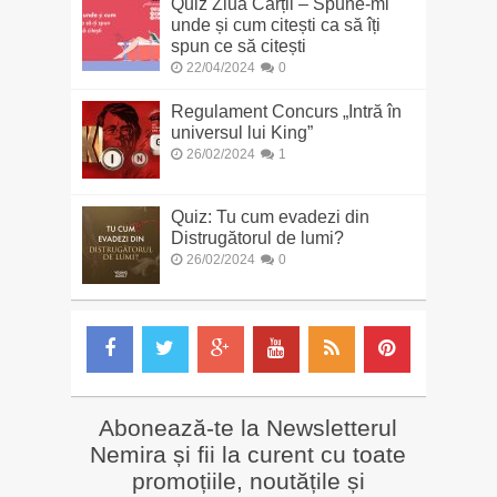
Quiz Ziua Cărții – Spune-mi
unde și cum citești ca să îți
spun ce să citești
22/04/2024
0
Regulament Concurs „Intră în
universul lui King”
26/02/2024
1
Quiz: Tu cum evadezi din
Distrugătorul de lumi?
26/02/2024
0
Abonează-te la Newsletterul
Nemira și fii la curent cu toate
promoțiile, noutățile și