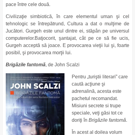
pace între cele două.
Civilizaţie simbiotică, în care elementul uman şi cel
tehnologic se întrepătrund, Cultura a dat o mulţime de
Jucători. Gurgeh este unul dintre ei, stăpân pe universul
computerelor.Batjocorit, şantajat, cât pe ce să fie ucis,
Gurgeh acceptă să joace. E provocarea vieţii lui şi, foarte
posibil, şi provocarea morţii lui.
Brigăzile fantomă
, de John Scalzi
Pentru „turiştii literari” care
caută acţiune şi
adrenalină, acesta este
pachetul recomandat.
Misiuni secrete si trupe
speciale, veţi găsi tot ce
doriţi în
Brigăzile fantomă
.
În acest al doilea volum