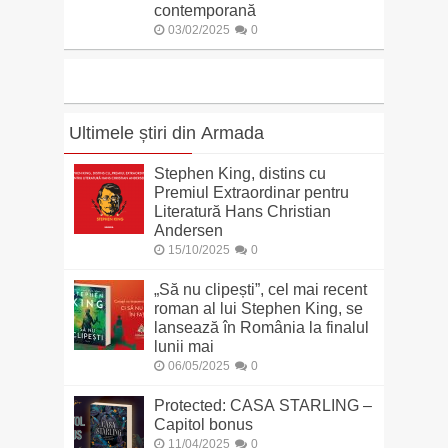
contemporană
03/02/2025
0
Ultimele știri din Armada
Stephen King, distins cu
Premiul Extraordinar pentru
Literatură Hans Christian
Andersen
15/10/2025
0
„Să nu clipești”, cel mai recent
roman al lui Stephen King, se
lansează în România la finalul
lunii mai
06/05/2025
0
Protected: CASA STARLING –
Capitol bonus
11/04/2025
0