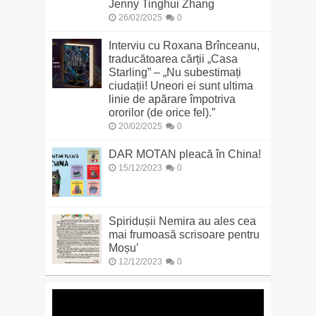
Jenny Tinghui Zhang
26/02/2025
0
Interviu cu Roxana Brînceanu,
traducătoarea cărții „Casa
Starling” – „Nu subestimați
ciudații! Uneori ei sunt ultima
linie de apărare împotriva
ororilor (de orice fel).”
20/02/2025
0
DAR MOTAN pleacă în China!
15/12/2023
0
Spiridușii Nemira au ales cea
mai frumoasă scrisoare pentru
Moșu’
12/12/2023
0