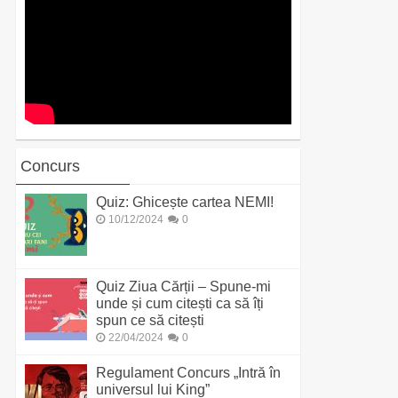
Concurs
Quiz: Ghicește cartea NEMI!
10/12/2024
0
Quiz Ziua Cărții – Spune-mi
unde și cum citești ca să îți
spun ce să citești
22/04/2024
0
Regulament Concurs „Intră în
universul lui King”