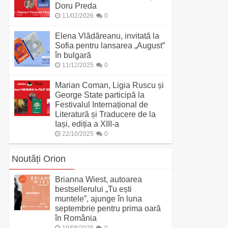
Doru Preda
11/02/2026
0
Elena Vlădăreanu, invitată la
Sofia pentru lansarea „August”
în bulgară
11/12/2025
0
Marian Coman, Ligia Ruscu și
George State participă la
Festivalul Internațional de
Literatură și Traducere de la
Iași, ediția a XIII-a
22/10/2025
0
Noutăți Orion
Brianna Wiest, autoarea
bestsellerului „Tu ești
muntele”, ajunge în luna
septembrie pentru prima oară
în România