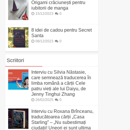
Origami crăciunești pentru
iubitorii de manga
15/12/2023
0
8 idei de cadou pentru Secret
Santa
08/12/2023
0
Scriitori
Interviu cu Silvia Năstasie,
care semnează traducerea în
limba română a cărții Cele
patru vieți ale lui Daiyu, de
Jenny Tinghui Zhang
26/02/2025
0
Interviu cu Roxana Brînceanu,
traducătoarea cărții „Casa
Starling” – „Nu subestimați
ciudații! Uneori ei sunt ultima