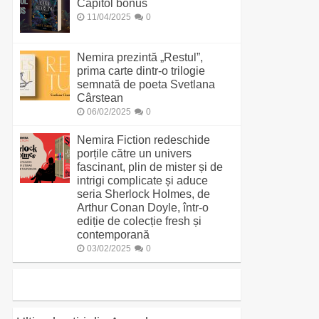
Capitol bonus
11/04/2025
0
Nemira prezintă „Restul”,
prima carte dintr-o trilogie
semnată de poeta Svetlana
Cârstean
06/02/2025
0
Nemira Fiction redeschide
porțile către un univers
fascinant, plin de mister și de
intrigi complicate și aduce
seria Sherlock Holmes, de
Arthur Conan Doyle, într-o
ediție de colecție fresh și
contemporană
03/02/2025
0