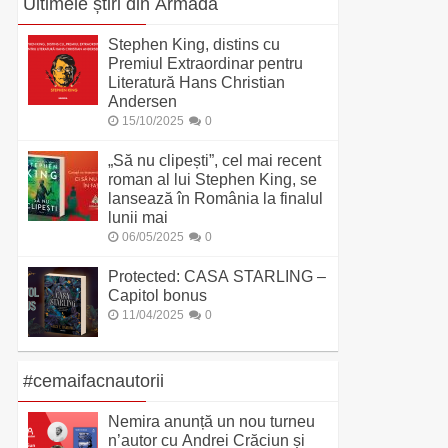
Ultimele știri din Armada
Stephen King, distins cu
Premiul Extraordinar pentru
Literatură Hans Christian
Andersen
15/10/2025
0
„Să nu clipești”, cel mai recent
roman al lui Stephen King, se
lansează în România la finalul
lunii mai
06/05/2025
0
Protected: CASA STARLING –
Capitol bonus
11/04/2025
0
#cemaifacnautorii
Nemira anunță un nou turneu
n’autor cu Andrei Crăciun și