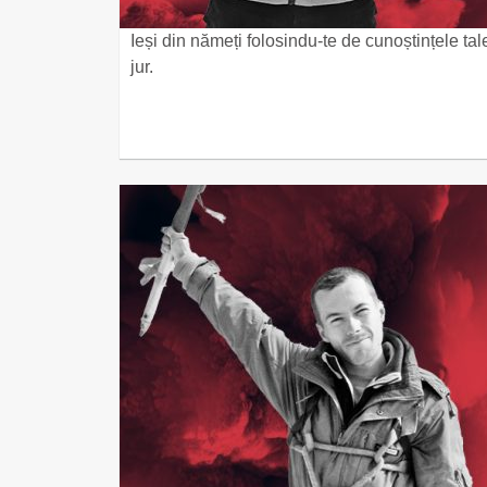
Ieși din nămeți folosindu-te de cunoștințele tal
jur.