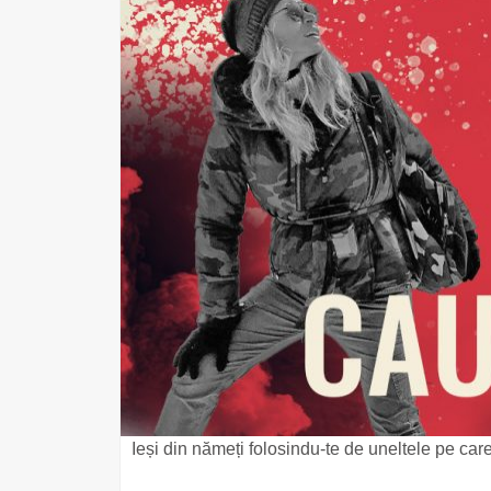
Ieși din nămeți folosindu-te de uneltele pe care l