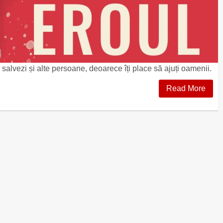
să salvezi și alte persoane, deoarece îți place să ajuți oamenii.
Read More