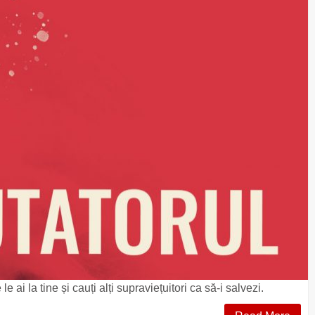
e ai la tine și cauți alți supraviețuitori ca să-i salvezi.