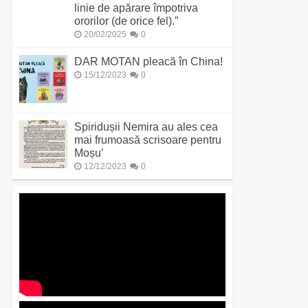
linie de apărare împotriva
ororilor (de orice fel).”
20/02/2025
0
DAR MOTAN pleacă în China!
15/12/2023
0
Spiridușii Nemira au ales cea
mai frumoasă scrisoare pentru
Moșu’
12/12/2023
0