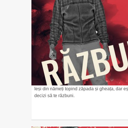
Ieși din nămeți topind zăpada și gheața, dar ești
decizi să te răzbuni.