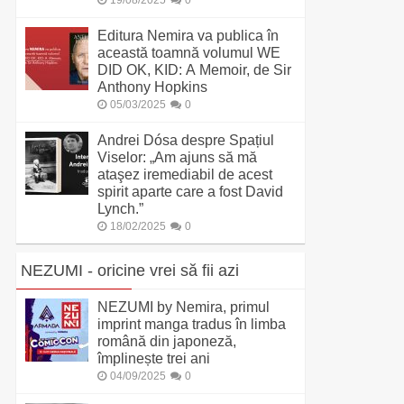
19/08/2025
0
Editura Nemira va publica în
această toamnă volumul WE
DID OK, KID: A Memoir, de Sir
Anthony Hopkins
05/03/2025
0
Andrei Dósa despre Spațiul
Viselor: „Am ajuns să mă
ataşez iremediabil de acest
spirit aparte care a fost David
Lynch.”
18/02/2025
0
NEZUMI - oricine vrei să fii azi
NEZUMI by Nemira, primul
imprint manga tradus în limba
română din japoneză,
împlinește trei ani
04/09/2025
0