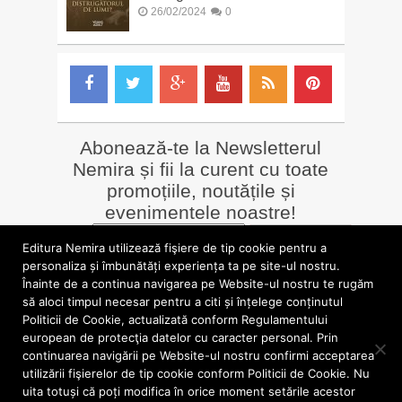
26/02/2024
0
Abonează-te la Newsletterul
Nemira și fii la curent cu toate
promoțiile, noutățile și
evenimentele noastre!
Email
*
Editura Nemira utilizează fişiere de tip cookie pentru a
personaliza și îmbunătăți experiența ta pe site-ul nostru.
Înainte de a continua navigarea pe Website-ul nostru te rugăm
LIBRĂRII online
Alte siteuri
să aloci timpul necesar pentru a citi și înțelege conținutul
»
Librăria Online Nemira
»
Nemira Media
Politicii de Cookie, actualizată conform Regulamentului
»
Nemi
»
Valentin Nicolau
european de protecţia datelor cu caracter personal. Prin
continuarea navigării pe Website-ul nostru confirmi acceptarea
utilizării fişierelor de tip cookie conform Politicii de Cookie. Nu
blog.nemira.ro © 2026. Toate drepturile rezervate.
uita totuși că poți modifica în orice moment setările acestor