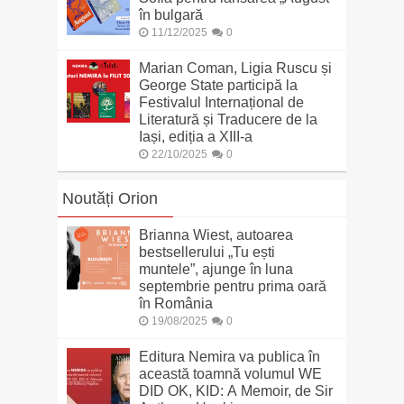
în bulgară
11/12/2025
0
Marian Coman, Ligia Ruscu și
George State participă la
Festivalul Internațional de
Literatură și Traducere de la
Iași, ediția a XIII-a
22/10/2025
0
Noutăți Orion
Brianna Wiest, autoarea
bestsellerului „Tu ești
muntele”, ajunge în luna
septembrie pentru prima oară
în România
19/08/2025
0
Editura Nemira va publica în
această toamnă volumul WE
DID OK, KID: A Memoir, de Sir