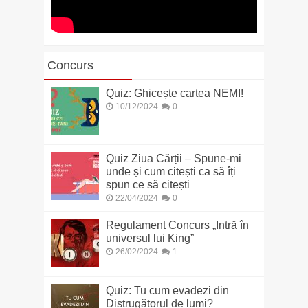
Concurs
Quiz: Ghicește cartea NEMI!
10/12/2024
0
Quiz Ziua Cărții – Spune-mi
unde și cum citești ca să îți
spun ce să citești
22/04/2024
0
Regulament Concurs „Intră în
universul lui King”
26/02/2024
1
Quiz: Tu cum evadezi din
Distrugătorul de lumi?