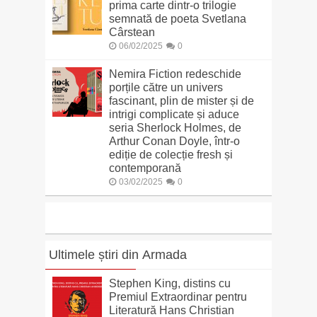
prima carte dintr-o trilogie
semnată de poeta Svetlana
Cârstean
06/02/2025
0
Nemira Fiction redeschide
porțile către un univers
fascinant, plin de mister și de
intrigi complicate și aduce
seria Sherlock Holmes, de
Arthur Conan Doyle, într-o
ediție de colecție fresh și
contemporană
03/02/2025
0
Ultimele știri din Armada
Stephen King, distins cu
Premiul Extraordinar pentru
Literatură Hans Christian