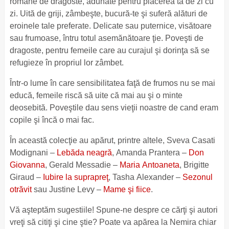
romane de dragoste, adunate pentru plăcerea ta de zi cu
zi. Uită de griji, zâmbeşte, bucură-te şi suferă alături de
eroinele tale preferate. Delicate sau puternice, visătoare
sau frumoase, întru totul asemănătoare ţie. Poveşti de
dragoste, pentru femeile care au curajul şi dorinţa să se
refugieze în propriul lor zâmbet.
Într-o lume în care sensibilitatea faţă de frumos nu se mai
educă, femeile riscă să uite că mai au şi o minte
deosebită. Poveştile dau sens vieţii noastre de cand eram
copile şi încă o mai fac.
În această colecţie au apărut, printre altele, Sveva Casati
Modignani –
Lebăda neagră
, Amanda Prantera –
Don
Giovanna
, Gerald Messadie –
Maria Antoaneta
, Brigitte
Giraud –
Iubire la suprapreţ
, Tasha Alexander –
Sezonul
otrăvit
sau Justine Levy –
Mame şi fiice
.
Vă aşteptăm sugestiile! Spune-ne despre ce cărţi şi autori
vreţi să citiţi şi cine ştie? Poate va apărea la Nemira chiar