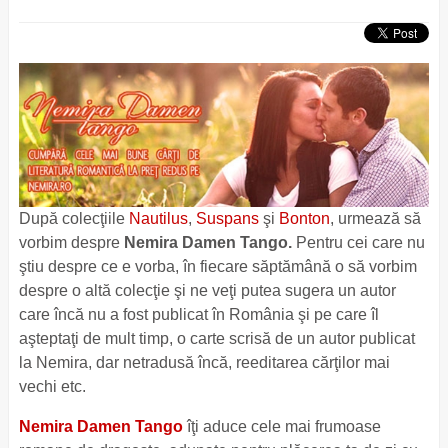
După colecţiile
Nautilus
,
Suspans
şi
Bonton
, urmează să
vorbim despre
Nemira Damen Tango.
Pentru cei care nu
ştiu despre ce e vorba, în fiecare săptămână o să vorbim
despre o altă colecţie şi ne veţi putea sugera un autor
care încă nu a fost publicat în România şi pe care îl
aşteptaţi de mult timp, o carte scrisă de un autor publicat
la Nemira, dar netradusă încă, reeditarea cărţilor mai
vechi etc.
Nemira Damen Tango
îţi aduce cele mai frumoase