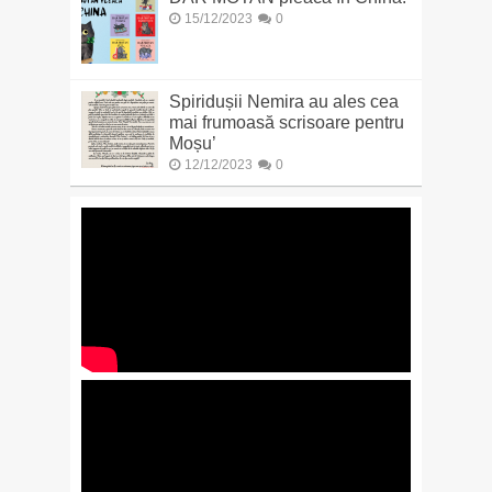
15/12/2023
0
Spiridușii Nemira au ales cea
mai frumoasă scrisoare pentru
Moșu’
12/12/2023
0