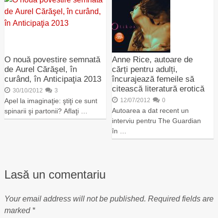
O nouă povestire semnată
Anne Rice, autoare de
de Aurel Cărăşel, în
cărți pentru adulți,
curând, în Anticipaţia 2013
încurajează femeile să
citească literatură erotică
30/10/2012
3
Apel la imaginaţie: ştiţi ce sunt
12/07/2012
0
Autoarea a dat recent un
spinarii şi partonii? Aflaţi …
interviu pentru The Guardian
în …
Lasă un comentariu
Your email address will not be published.
Required fields are
marked
*