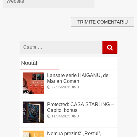
Cauta
dupa
Noutăți
Lansare serie HAIGANU, de
Marian Coman
27/05/2026
0
Protected: CASA STARLING –
Capitol bonus
11/04/2025
0
Nemira prezintă „Restul”,