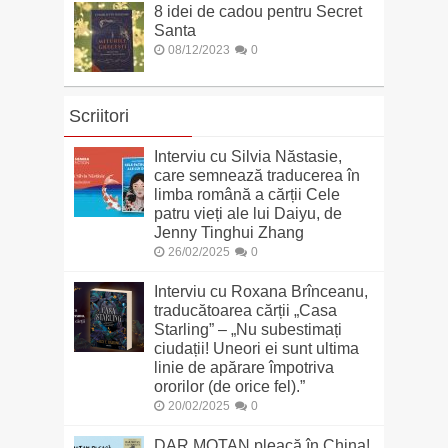
8 idei de cadou pentru Secret
Santa
08/12/2023
0
Scriitori
Interviu cu Silvia Năstasie,
care semnează traducerea în
limba română a cărții Cele
patru vieți ale lui Daiyu, de
Jenny Tinghui Zhang
26/02/2025
0
Interviu cu Roxana Brînceanu,
traducătoarea cărții „Casa
Starling” – „Nu subestimați
ciudații! Uneori ei sunt ultima
linie de apărare împotriva
ororilor (de orice fel).”
20/02/2025
0
DAR MOTAN pleacă în China!