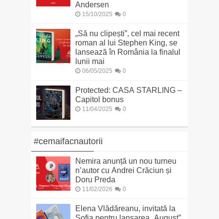
Andersen
15/10/2025
0
„Să nu clipești”, cel mai recent
roman al lui Stephen King, se
lansează în România la finalul
lunii mai
06/05/2025
0
Protected: CASA STARLING –
Capitol bonus
11/04/2025
0
#cemaifacnautorii
Nemira anunță un nou turneu
n’autor cu Andrei Crăciun și
Doru Preda
11/02/2026
0
Elena Vlădăreanu, invitată la
Sofia pentru lansarea „August”