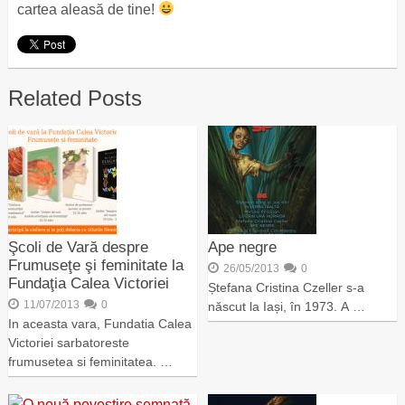
cartea aleasă de tine!
Related Posts
Şcoli de Vară despre
Ape negre
Frumuseţe şi feminitate la
26/05/2013
0
Fundaţia Calea Victoriei
Ștefana Cristina Czeller s-a
11/07/2013
0
născut la Iași, în 1973. A …
In aceasta vara, Fundatia Calea
Victoriei sarbatoreste
frumusetea si feminitatea. …