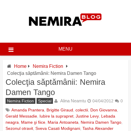
Skip
to
content
MENU
Home
Nemira Fiction
Colecţia săptămânii: Nemira Damen Tango
Colecţia săptămânii: Nemira
Damen Tango
Alina Neamtu
Nemira Fiction
Special
04/04/2012
0
Amanda Prantera
,
Brigitte Giraud
,
colectii
,
Don Giovanna
,
Gerald Messadie
,
Iubire la suprapret
,
Justine Levy
,
Lebada
neagra
,
Mame şi fiice
,
Maria Antoaneta
,
Nemira Damen Tango
,
Sezonul otravit
,
Sveva Casati Modignani
,
Tasha Alexander