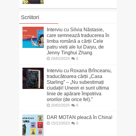
Scriitori
Interviu cu Silvia Năstasie,
care semnează traducerea în
limba română a cărții Cele
patru vieți ale lui Daiyu, de
Jenny Tinghui Zhang
26/02/2025
0
Interviu cu Roxana Brînceanu,
traducătoarea cărții „Casa
Starling” – „Nu subestimați
ciudații! Uneori ei sunt ultima
linie de apărare împotriva
ororilor (de orice fel).”
20/02/2025
0
DAR MOTAN pleacă în China!
15/12/2023
0