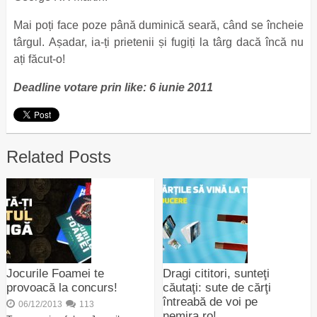
Mai poți face poze până duminică seară, când se încheie
târgul. Așadar, ia-ți prietenii și fugiți la târg dacă încă nu
ați făcut-o!
Deadline votare prin like: 6 iunie 2011
Related Posts
Jocurile Foamei te
Dragi cititori, sunteţi
provoacă la concurs!
căutaţi: sute de cărţi
întreabă de voi pe
06/12/2013
113
nemira.ro!