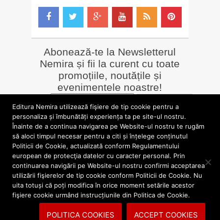
Abonează-te la Newsletterul
Nemira și fii la curent cu toate
promoțiile, noutățile și
evenimentele noastre!
Email
*
Editura Nemira utilizează fişiere de tip cookie pentru a
personaliza și îmbunătăți experiența ta pe site-ul nostru.
Înainte de a continua navigarea pe Website-ul nostru te rugăm
LIBRĂRII online
Alte siteuri
să aloci timpul necesar pentru a citi și înțelege conținutul
»
Librăria Online Nemira
»
Nemira Media
Politicii de Cookie, actualizată conform Regulamentului
»
Nemi
»
Valentin Nicolau
european de protecţia datelor cu caracter personal. Prin
continuarea navigării pe Website-ul nostru confirmi acceptarea
utilizării fişierelor de tip cookie conform Politicii de Cookie. Nu
blog.nemira.ro © 2026. Toate drepturile rezervate.
uita totuși că poți modifica în orice moment setările acestor
fişiere cookie urmând instrucțiunile din Politica de Cookie.
Politica de confidentialitate
Politica cookies
POLITICA COOKIES
ACCEPT COOKIES