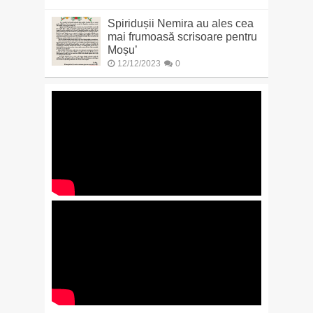
Spiridușii Nemira au ales cea
mai frumoasă scrisoare pentru
Moșu’
12/12/2023
0