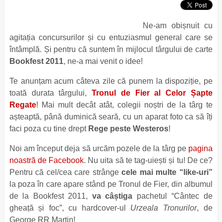
Ne-am obișnuit cu
agitația concursurilor și cu entuziasmul general care se
întâmplă. Și pentru că suntem în mijlocul târgului de carte
Bookfest 2011
, ne-a mai venit o idee!
Te anunțam acum câteva zile că punem la dispoziție, pe
toată durata târgului,
Tronul de Fier al Celor Șapte
Regate
! Mai mult decât atât, colegii noștri de la târg te
așteaptă, până duminică seară, cu un aparat foto ca să îți
faci poza cu tine drept
Rege peste Westeros
!
Noi am început deja să urcăm pozele de la târg pe
pagina
noastră de Facebook
. Nu uita să te tag-uiești și tu! De ce?
Pentru că cel/cea care strânge
cele mai multe “like-uri”
la poza în care apare stând pe Tronul de Fier, din albumul
de la Bookfest 2011,
va câștiga
pachetul “Cântec de
gheață și foc”, cu hardcover-ul
Urzeala Tronurilor
, de
George RR Martin!