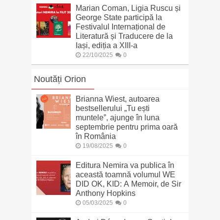
Marian Coman, Ligia Ruscu și
George State participă la
Festivalul Internațional de
Literatură și Traducere de la
Iași, ediția a XIII-a
22/10/2025
0
Noutăți Orion
Brianna Wiest, autoarea
bestsellerului „Tu ești
muntele”, ajunge în luna
septembrie pentru prima oară
în România
19/08/2025
0
Editura Nemira va publica în
această toamnă volumul WE
DID OK, KID: A Memoir, de Sir
Anthony Hopkins
05/03/2025
0