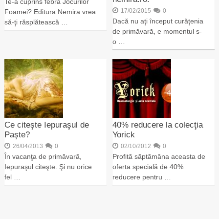
Te-a cuprins febra Jocurilor
17/02/2015
0
Foamei? Editura Nemira vrea
Dacă nu aţi început curăţenia
să-ţi răsplătească …
de primăvară, e momentul s-
o …
Ce citeşte Iepuraşul de
40% reducere la colecţia
Paşte?
Yorick
26/04/2013
0
02/10/2012
0
În vacanţa de primăvară,
Profită săptămâna aceasta de
Iepuraşul citeşte. Şi nu orice
oferta specială de 40%
fel …
reducere pentru …