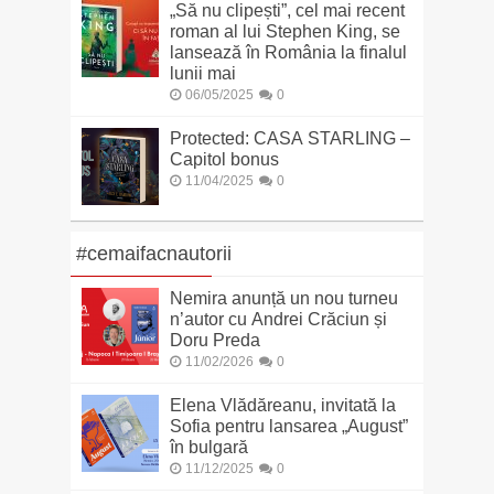
„Să nu clipești”, cel mai recent
roman al lui Stephen King, se
lansează în România la finalul
lunii mai
06/05/2025
0
Protected: CASA STARLING –
Capitol bonus
11/04/2025
0
#cemaifacnautorii
Nemira anunță un nou turneu
n’autor cu Andrei Crăciun și
Doru Preda
11/02/2026
0
Elena Vlădăreanu, invitată la
Sofia pentru lansarea „August”
în bulgară
11/12/2025
0