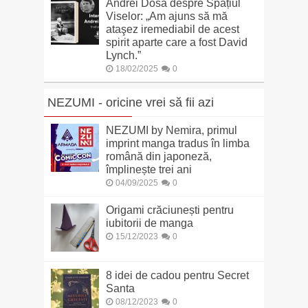
Andrei Dósa despre Spațiul
Viselor: „Am ajuns să mă
ataşez iremediabil de acest
spirit aparte care a fost David
Lynch.”
18/02/2025
0
NEZUMI - oricine vrei să fii azi
NEZUMI by Nemira, primul
imprint manga tradus în limba
română din japoneză,
împlinește trei ani
04/09/2025
0
Origami crăciunești pentru
iubitorii de manga
15/12/2023
0
8 idei de cadou pentru Secret
Santa
08/12/2023
0