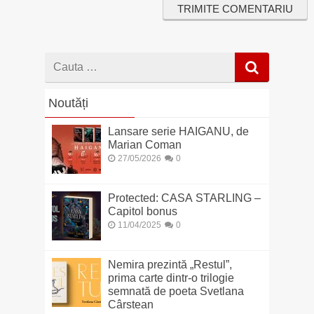
Cauta
dupa
Noutăți
Lansare serie HAIGANU, de
Marian Coman
27/05/2026
0
Protected: CASA STARLING –
Capitol bonus
11/04/2025
0
Nemira prezintă „Restul”,
prima carte dintr-o trilogie
semnată de poeta Svetlana
Cârstean