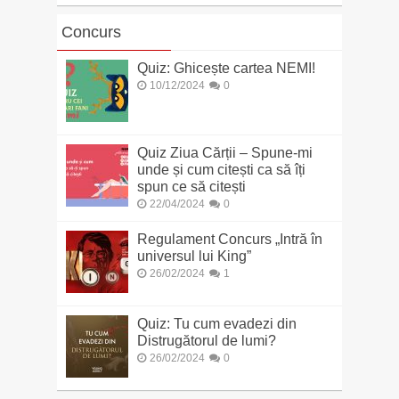
Concurs
Quiz: Ghicește cartea NEMI!
10/12/2024
0
Quiz Ziua Cărții – Spune-mi
unde și cum citești ca să îți
spun ce să citești
22/04/2024
0
Regulament Concurs „Intră în
universul lui King”
26/02/2024
1
Quiz: Tu cum evadezi din
Distrugătorul de lumi?
26/02/2024
0