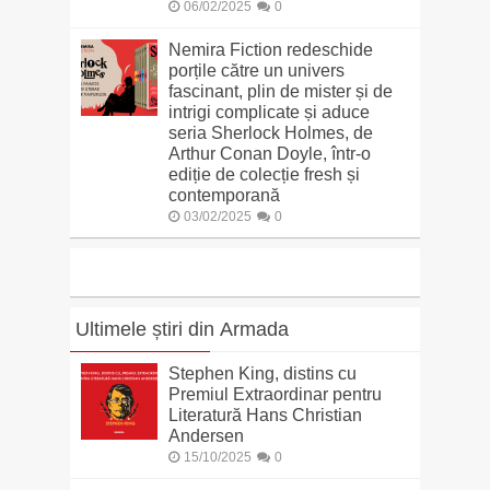
06/02/2025
0
Nemira Fiction redeschide
porțile către un univers
fascinant, plin de mister și de
intrigi complicate și aduce
seria Sherlock Holmes, de
Arthur Conan Doyle, într-o
ediție de colecție fresh și
contemporană
03/02/2025
0
Ultimele știri din Armada
Stephen King, distins cu
Premiul Extraordinar pentru
Literatură Hans Christian
Andersen
15/10/2025
0