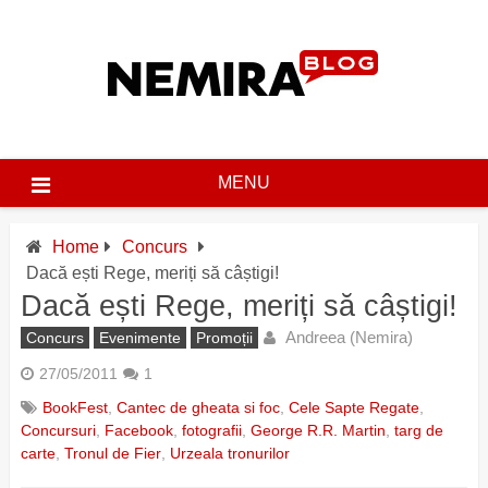
Skip
to
content
MENU
Home
Concurs
Dacă ești Rege, meriți să câștigi!
Dacă ești Rege, meriți să câștigi!
Andreea (Nemira)
Concurs
Evenimente
Promoții
27/05/2011
1
BookFest
,
Cantec de gheata si foc
,
Cele Sapte Regate
,
Concursuri
,
Facebook
,
fotografii
,
George R.R. Martin
,
targ de
carte
,
Tronul de Fier
,
Urzeala tronurilor