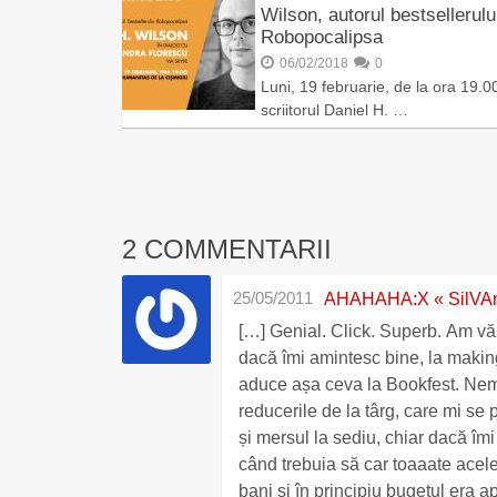
Wilson, autorul bestsellerulu
Robopocalipsa
06/02/2018
0
Luni, 19 februarie, de la ora 19.0
scriitorul Daniel H. …
2 COMMENTARII
25/05/2011
AHAHAHA:X « SilVAn
[…] Genial. Click. Superb. Am vă
dacă îmi amintesc bine, la makin
aduce așa ceva la Bookfest. Nemir
reducerile de la târg, care mi se
și mersul la sediu, chiar dacă î
când trebuia să car toaaate acele
bani și în principiu bugetul era 