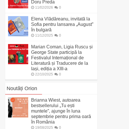
Doru Preda
11/02/2026
0
Elena Vlădăreanu, invitată la
Sofia pentru lansarea „August”
în bulgară
11/12/2025
0
Marian Coman, Ligia Ruscu și
George State participă la
Festivalul Internațional de
Literatură și Traducere de la
Iași, ediția a XIII-a
22/10/2025
0
Noutăți Orion
Brianna Wiest, autoarea
bestsellerului „Tu ești
muntele”, ajunge în luna
septembrie pentru prima oară
în România
19/08/2025
0