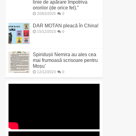
linie de apărare împotriva
ororilor (de orice fel).”
20/02/2025
0
DAR MOTAN pleacă în China!
15/12/2023
0
Spiridușii Nemira au ales cea
mai frumoasă scrisoare pentru
Moșu’
12/12/2023
0