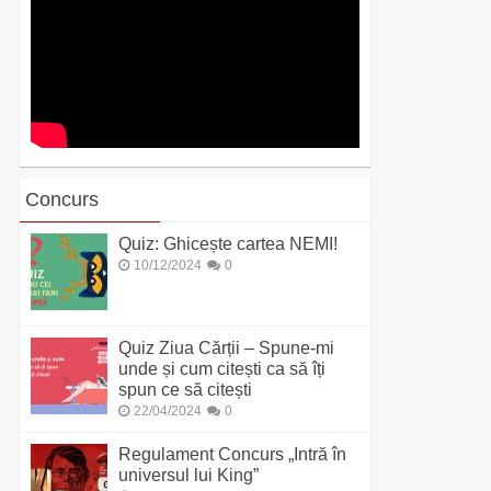
Concurs
Quiz: Ghicește cartea NEMI!
10/12/2024
0
Quiz Ziua Cărții – Spune-mi
unde și cum citești ca să îți
spun ce să citești
22/04/2024
0
Regulament Concurs „Intră în
universul lui King”