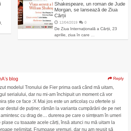
i
Shakespeare, un roman de Jude
Morgan, se lansează de Ziua
Cărții
0,
12/04/2019
0
De Ziua Internațională a Cărții, 23
aprilie, ziua în care …
Reply
A's blog
zut modelul Tronului de Fier prima oară când mă uitam,
gul serialului, dar nu mi-am închipuit un moment că vor
a știe ce face :X Mai jos este un articolaș cu ofertele și
 par destul de puține; rămân la varianta cumpărării de pe net
mi amintesc cu drag de… durerea pe care o simțeam în umeri
 plase cu toaaate acele cărți, însă atunci nu mă uitam la
aproape nelimitat. Frumoase vremuri, dar nu am reușit să