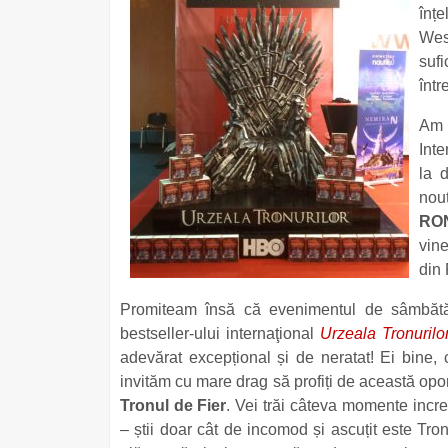
înț
Wes
suf
într
Am s
Inte
la 
nout
RO
vine
din 
Promiteam însă că evenimentul de sâmbătă, 
bestseller-ului internaţional
Urzeala Tronurilo
adevărat excepțional și de neratat! Ei bine,
invităm cu mare drag să profiți de această opor
Tronul de Fier
. Vei trăi câteva momente incre
– știi doar cât de incomod și ascuțit este Tronu