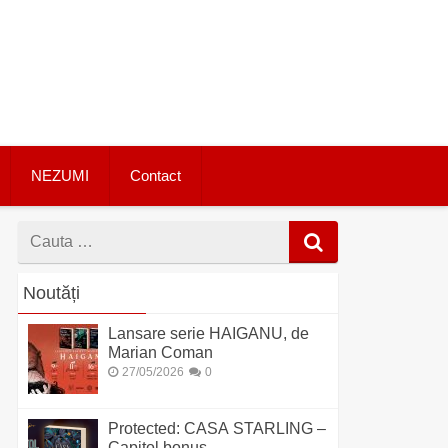
NEZUMI
Contact
Cauta
dupa
Noutăți
Lansare serie HAIGANU, de
Marian Coman
27/05/2026
0
Protected: CASA STARLING –
Capitol bonus