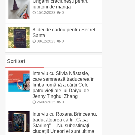
Origami crăciunești pentru
iubitorii de manga
15/12/2023
0
8 idei de cadou pentru Secret
Santa
08/12/2023
0
Scriitori
Interviu cu Silvia Năstasie,
care semnează traducerea în
limba română a cărții Cele
patru vieți ale lui Daiyu, de
Jenny Tinghui Zhang
26/02/2025
0
Interviu cu Roxana Brînceanu,
traducătoarea cărții „Casa
Starling” – „Nu subestimați
ciudații! Uneori ei sunt ultima