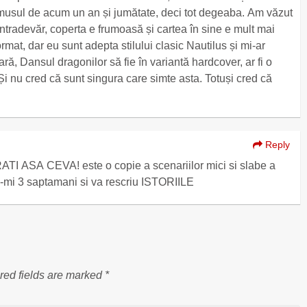
amusul de acum un an și jumătate, deci tot degeaba. Am văzut
întradevăr, coperta e frumoasă și cartea în sine e mult mai
ormat, dar eu sunt adepta stilului clasic Nautilus și mi-ar
ă, Dansul dragonilor să fie în variantă hardcover, ar fi o
 Și nu cred că sunt singura care simte asta. Totuși cred că
Reply
SA CEVA! este o copie a scenariilor mici si slabe a
jocurilor de strategie , adica , dati-mi 3 saptamani si va rescriu ISTORIILE
red fields are marked
*