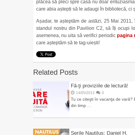
plăcea să pleci spre casă nu doar entuziasmat 
care abia aștepți să le adaugi în bibliotecă, ci
Așadar, te așteptăm de astăzi, 25 Mai 2011,
standul nostru din Pavilion C2, să îți ocupi 
asemenea, nu uita să verifici periodic
pagina 
care așteptăm să te tag-uiești!
Related Posts
Fă-ţi proviziile de lectură!
14/05/2013
0
Tu ce citeşti în vacanţa de vară? 
din timp …
Serile Nautilus: Daniel H.