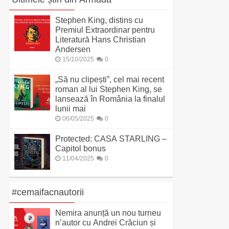
Stephen King, distins cu
Premiul Extraordinar pentru
Literatură Hans Christian
Andersen
15/10/2025
0
„Să nu clipești”, cel mai recent
roman al lui Stephen King, se
lansează în România la finalul
lunii mai
06/05/2025
0
Protected: CASA STARLING –
Capitol bonus
11/04/2025
0
#cemaifacnautorii
Nemira anunță un nou turneu
n’autor cu Andrei Crăciun și