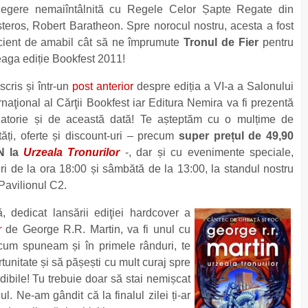
elegere nemaiîntâlnită cu Regele Celor Șapte Regate din
teros, Robert Baratheon. Spre norocul nostru, acesta a fost
icient de amabil cât să ne împrumute
Tronul de Fier
pentru
eaga ediție Bookfest 2011!
cris și într-un
post anterior
despre ediția a VI-a a Salonului
rnaţional al Cărţii Bookfest iar Editura Nemira va fi prezentă
datorie și de această dată! Te așteptăm cu o mulțime de
ăți, oferte și discount-uri – precum
super prețul de 49,90
N la
Urzeala Tronurilor
-, dar și cu evenimente speciale,
ri de la ora 18:00 și sâmbătă de la 13:00, la standul nostru
Pavilionul C2.
dedicat lansării ediţiei hardcover a
r
de George R.R. Martin, va fi unul cu
 cum spuneam și în primele rânduri, te
tunitate și să pășești cu mult curaj spre
dibile! Tu trebuie doar să stai nemișcat
l. Ne-am gândit că la finalul zilei ți-ar