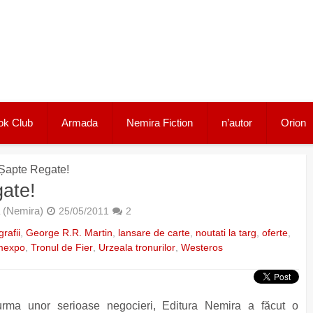
ok Club
Armada
Nemira Fiction
n’autor
Orion
 Șapte Regate!
gate!
 (Nemira)
25/05/2011
2
grafii
,
George R.R. Martin
,
lansare de carte
,
noutati la targ
,
oferte
,
mexpo
,
Tronul de Fier
,
Urzeala tronurilor
,
Westeros
urma unor serioase negocieri, Editura Nemira a făcut o