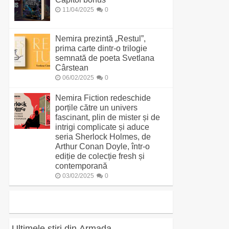
11/04/2025
0
Nemira prezintă „Restul”,
prima carte dintr-o trilogie
semnată de poeta Svetlana
Cârstean
06/02/2025
0
Nemira Fiction redeschide
porțile către un univers
fascinant, plin de mister și de
intrigi complicate și aduce
seria Sherlock Holmes, de
Arthur Conan Doyle, într-o
ediție de colecție fresh și
contemporană
03/02/2025
0
Ultimele știri din Armada