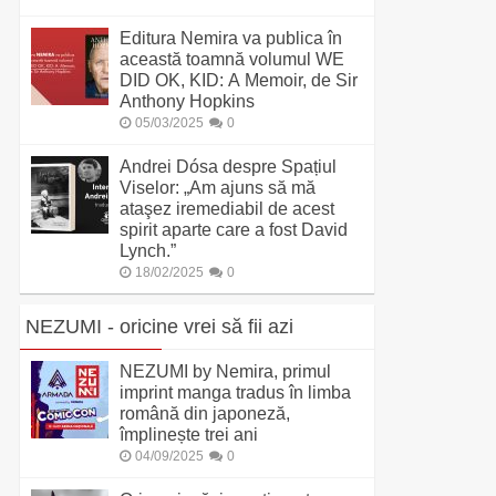
Editura Nemira va publica în
această toamnă volumul WE
DID OK, KID: A Memoir, de Sir
Anthony Hopkins
05/03/2025
0
Andrei Dósa despre Spațiul
Viselor: „Am ajuns să mă
ataşez iremediabil de acest
spirit aparte care a fost David
Lynch.”
18/02/2025
0
NEZUMI - oricine vrei să fii azi
NEZUMI by Nemira, primul
imprint manga tradus în limba
română din japoneză,
împlinește trei ani
04/09/2025
0