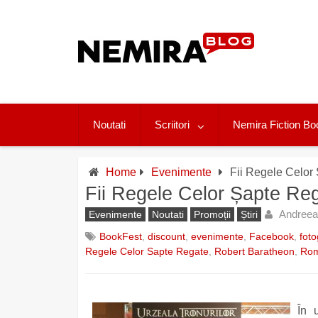
Skip
to
content
Noutati
Scriitori
Nemira Fiction Bo
Home
Evenimente
Fii Regele Celor
Fii Regele Celor Șapte Re
Andreea
Evenimente
Noutati
Promoții
Știri
BookFest
,
discount
,
evenimente
,
Facebook
,
foto
Regele Celor Sapte Regate
,
Robert Baratheon
,
Ro
În 