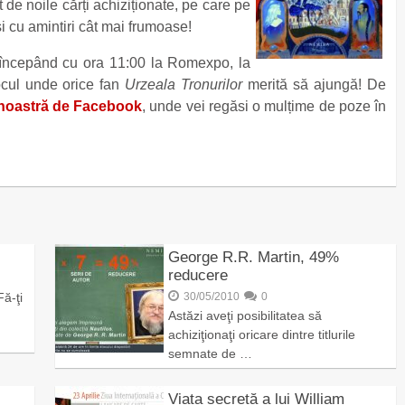
de noile cărți achiziționate, pe care pe
 și cu amintiri cât mai frumoase!
 începând cu ora 11:00 la Romexpo, la
locul unde orice fan
Urzeala Tronurilor
merită să ajungă! De
noastră de Facebook
, unde vei regăsi o mulțime de poze în
George R.R. Martin, 49%
reducere
Fă-ţi
30/05/2010
0
Astăzi aveţi posibilitatea să
achiziţionaţi oricare dintre titlurile
semnate de …
Viața secretă a lui William