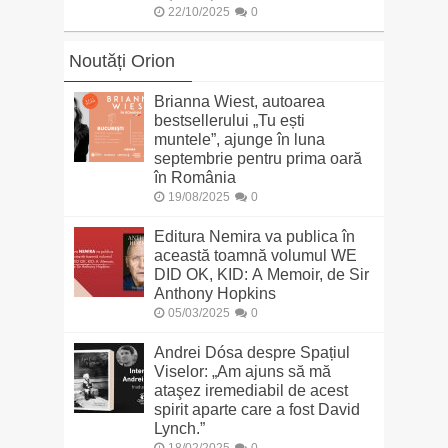
22/10/2025
0
Noutăți Orion
Brianna Wiest, autoarea
bestsellerului „Tu ești
muntele”, ajunge în luna
septembrie pentru prima oară
în România
19/08/2025
0
Editura Nemira va publica în
această toamnă volumul WE
DID OK, KID: A Memoir, de Sir
Anthony Hopkins
05/03/2025
0
Andrei Dósa despre Spațiul
Viselor: „Am ajuns să mă
ataşez iremediabil de acest
spirit aparte care a fost David
Lynch.”