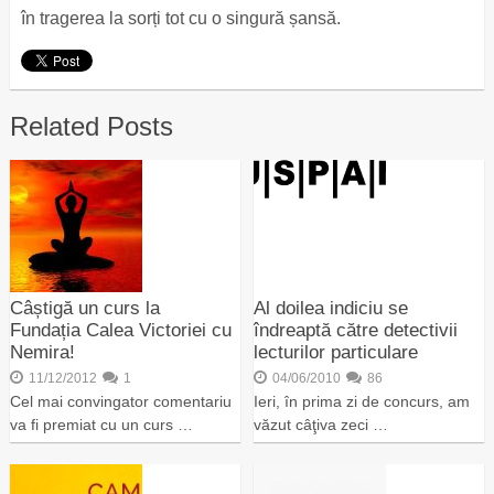
în tragerea la sorți tot cu o singură șansă.
Related Posts
Câștigă un curs la
Al doilea indiciu se
Fundația Calea Victoriei cu
îndreaptă către detectivii
Nemira!
lecturilor particulare
11/12/2012
1
04/06/2010
86
Cel mai convingator comentariu
Ieri, în prima zi de concurs, am
va fi premiat cu un curs …
văzut câţiva zeci …