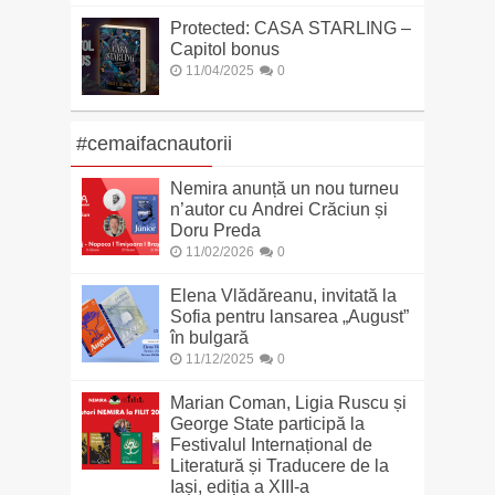
Protected: CASA STARLING –
Capitol bonus
11/04/2025
0
#cemaifacnautorii
Nemira anunță un nou turneu
n’autor cu Andrei Crăciun și
Doru Preda
11/02/2026
0
Elena Vlădăreanu, invitată la
Sofia pentru lansarea „August”
în bulgară
11/12/2025
0
Marian Coman, Ligia Ruscu și
George State participă la
Festivalul Internațional de
Literatură și Traducere de la
Iași, ediția a XIII-a