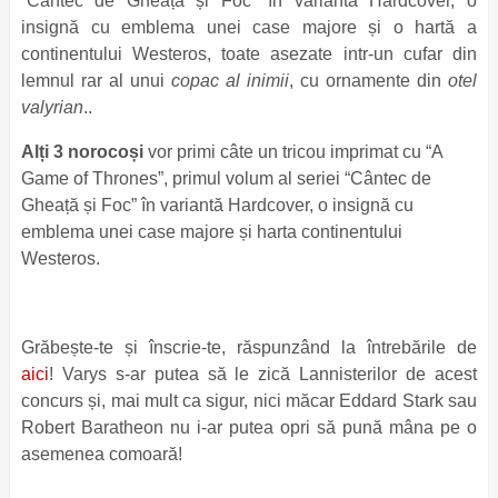
“Cântec de Gheață și Foc” în variantă Hardcover, o
insignă cu emblema unei case majore și o hartă a
continentului Westeros, toate asezate intr-un cufar din
lemnul rar al unui
copac al inimii
, cu ornamente din
otel
valyrian
..
Alți 3 norocoși
vor primi câte un tricou imprimat cu “A
Game of Thrones”, primul volum al seriei “Cântec de
Gheață și Foc” în variantă Hardcover, o insignă cu
emblema unei case majore și harta continentului
Westeros.
Grăbește-te și înscrie-te, răspunzând la întrebările de
aici
! Varys s-ar putea să le zică Lannisterilor de acest
concurs și, mai mult ca sigur, nici măcar Eddard Stark sau
Robert Baratheon nu i-ar putea opri să pună mâna pe o
asemenea comoară!