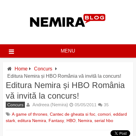
Skip
to
content
MENU
Home
Concurs
Editura Nemira și HBO România vă invită la concurs!
Editura Nemira și HBO România
vă invită la concurs!
Andreea (Nemira)
Concurs
05/05/2011
35
A game of thrones
,
Cantec de gheata si foc
,
comori
,
eddard
stark
,
editura Nemira
,
Fantasy
,
HBO
,
Nemira
,
serial hbo