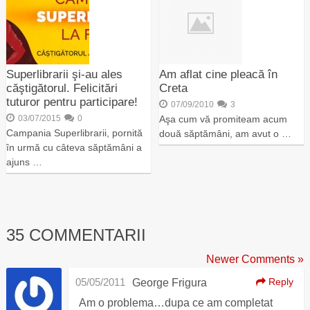
Superlibrarii şi-au ales
Am aflat cine pleacă în
căştigătorul. Felicitări
Creta
tuturor pentru participare!
07/09/2010
3
03/07/2015
0
Aşa cum vă promiteam acum
Campania Superlibrarii, pornită
două săptămâni, am avut o …
în urmă cu câteva săptămâni a
ajuns …
35 COMMENTARII
Newer Comments »
05/05/2011
Reply
George Frigura
Am o problema…dupa ce am completat