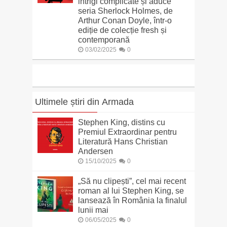
intrigi complicate și aduce
seria Sherlock Holmes, de
Arthur Conan Doyle, într-o
ediție de colecție fresh și
contemporană
03/02/2025
0
Ultimele știri din Armada
Stephen King, distins cu
Premiul Extraordinar pentru
Literatură Hans Christian
Andersen
15/10/2025
0
„Să nu clipești”, cel mai recent
roman al lui Stephen King, se
lansează în România la finalul
lunii mai
06/05/2025
0