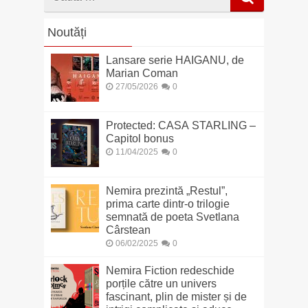
dupa
Noutăți
Lansare serie HAIGANU, de
Marian Coman
27/05/2026
0
Protected: CASA STARLING –
Capitol bonus
11/04/2025
0
Nemira prezintă „Restul”,
prima carte dintr-o trilogie
semnată de poeta Svetlana
Cârstean
06/02/2025
0
Nemira Fiction redeschide
porțile către un univers
fascinant, plin de mister și de