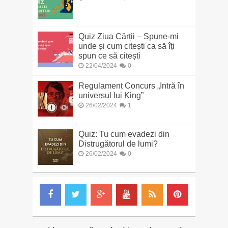
Quiz Ziua Cărții – Spune-mi
unde și cum citești ca să îți
spun ce să citești
22/04/2024
0
Regulament Concurs „Intră în
universul lui King”
26/02/2024
1
Quiz: Tu cum evadezi din
Distrugătorul de lumi?
26/02/2024
0