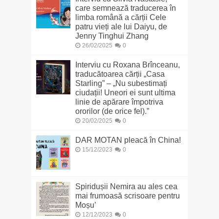
care semnează traducerea în
limba română a cărții Cele
patru vieți ale lui Daiyu, de
Jenny Tinghui Zhang
26/02/2025
0
Interviu cu Roxana Brînceanu,
traducătoarea cărții „Casa
Starling” – „Nu subestimați
ciudații! Uneori ei sunt ultima
linie de apărare împotriva
ororilor (de orice fel).”
20/02/2025
0
DAR MOTAN pleacă în China!
15/12/2023
0
Spiridușii Nemira au ales cea
mai frumoasă scrisoare pentru
Moșu’
12/12/2023
0