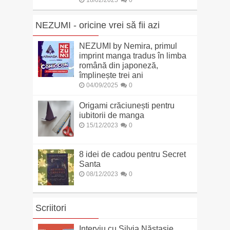
18/02/2025
0
NEZUMI - oricine vrei să fii azi
NEZUMI by Nemira, primul
imprint manga tradus în limba
română din japoneză,
împlinește trei ani
04/09/2025
0
Origami crăciunești pentru
iubitorii de manga
15/12/2023
0
8 idei de cadou pentru Secret
Santa
08/12/2023
0
Scriitori
Interviu cu Silvia Năstasie,