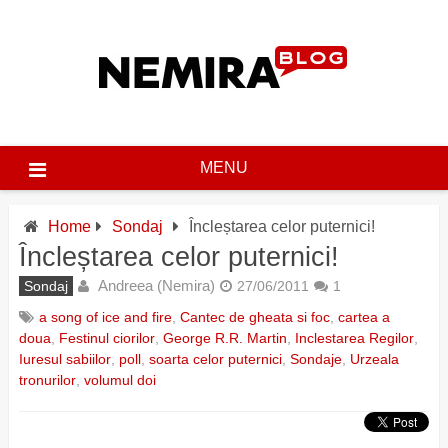
Skip
to
content
MENU
Home
Sondaj
Încleștarea celor puternici!
Încleștarea celor puternici!
Andreea (Nemira)
Sondaj
27/06/2011
1
a song of ice and fire
,
Cantec de gheata si foc
,
cartea a
doua
,
Festinul ciorilor
,
George R.R. Martin
,
Inclestarea Regilor
,
Iuresul sabiilor
,
poll
,
soarta celor puternici
,
Sondaje
,
Urzeala
tronurilor
,
volumul doi