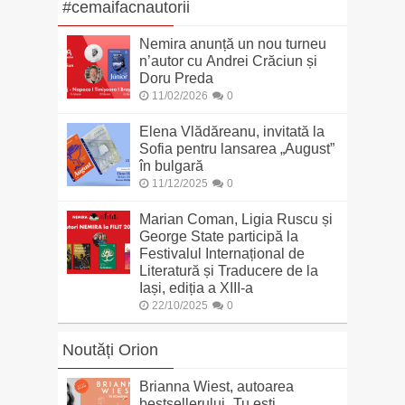
#cemaifacnautorii
Nemira anunță un nou turneu
n’autor cu Andrei Crăciun și
Doru Preda
11/02/2026
0
Elena Vlădăreanu, invitată la
Sofia pentru lansarea „August”
în bulgară
11/12/2025
0
Marian Coman, Ligia Ruscu și
George State participă la
Festivalul Internațional de
Literatură și Traducere de la
Iași, ediția a XIII-a
22/10/2025
0
Noutăți Orion
Brianna Wiest, autoarea
bestsellerului „Tu ești