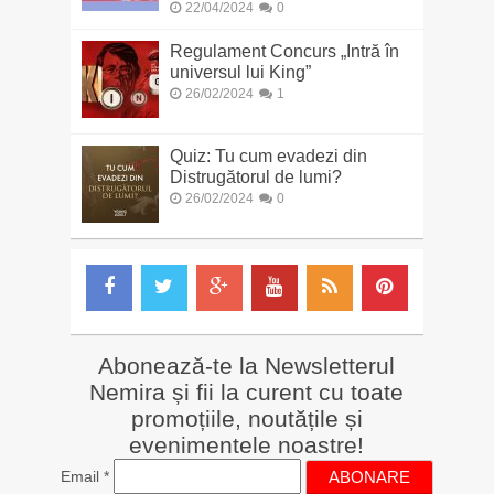
22/04/2024
0
Regulament Concurs „Intră în
universul lui King”
26/02/2024
1
Quiz: Tu cum evadezi din
Distrugătorul de lumi?
26/02/2024
0
Abonează-te la Newsletterul
Nemira și fii la curent cu toate
promoțiile, noutățile și
evenimentele noastre!
Email
*