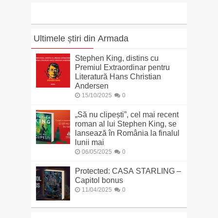
Ultimele știri din Armada
Stephen King, distins cu
Premiul Extraordinar pentru
Literatură Hans Christian
Andersen
15/10/2025
0
„Să nu clipești”, cel mai recent
roman al lui Stephen King, se
lansează în România la finalul
lunii mai
06/05/2025
0
Protected: CASA STARLING –
Capitol bonus
11/04/2025
0