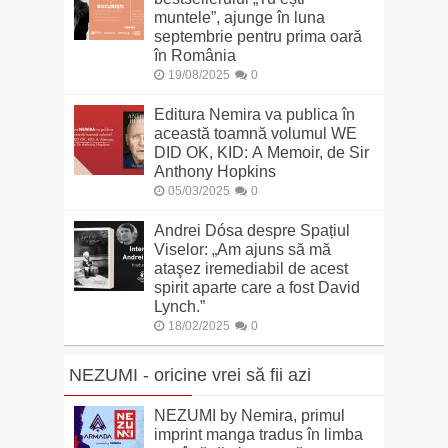
muntele”, ajunge în luna
septembrie pentru prima oară
în România
19/08/2025
0
Editura Nemira va publica în
această toamnă volumul WE
DID OK, KID: A Memoir, de Sir
Anthony Hopkins
05/03/2025
0
Andrei Dósa despre Spațiul
Viselor: „Am ajuns să mă
ataşez iremediabil de acest
spirit aparte care a fost David
Lynch.”
18/02/2025
0
NEZUMI - oricine vrei să fii azi
NEZUMI by Nemira, primul
imprint manga tradus în limba