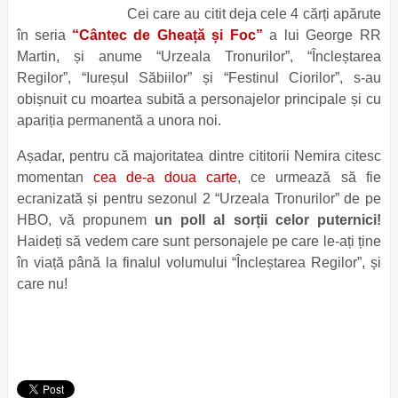
Cei care au citit deja cele 4 cărți apărute
în seria
“Cântec de Gheață și Foc”
a lui George RR
Martin, și anume “Urzeala Tronurilor”, “Încleștarea
Regilor”, “Iureșul Săbiilor” și “Festinul Ciorilor”, s-au
obișnuit cu moartea subită a personajelor principale și cu
apariția permanentă a unora noi.
Așadar, pentru că majoritatea dintre cititorii Nemira citesc
momentan
cea de-a doua carte
, ce urmează să fie
ecranizată și pentru sezonul 2 “Urzeala Tronurilor” de pe
HBO, vă propunem
un poll al sorții celor puternici!
Haideți să vedem care sunt personajele pe care le-ați ține
în viață până la finalul volumului “Încleștarea Regilor”, și
care nu!