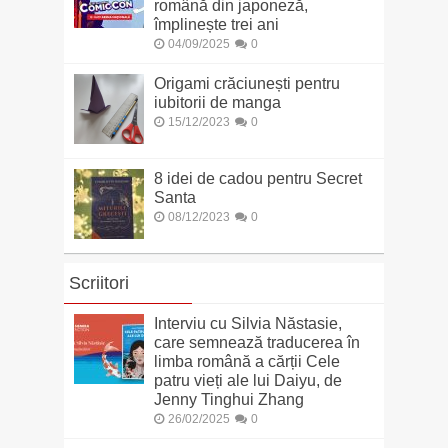
română din japoneză,
împlinește trei ani
04/09/2025
0
Origami crăciunești pentru
iubitorii de manga
15/12/2023
0
8 idei de cadou pentru Secret
Santa
08/12/2023
0
Scriitori
Interviu cu Silvia Năstasie,
care semnează traducerea în
limba română a cărții Cele
patru vieți ale lui Daiyu, de
Jenny Tinghui Zhang
26/02/2025
0