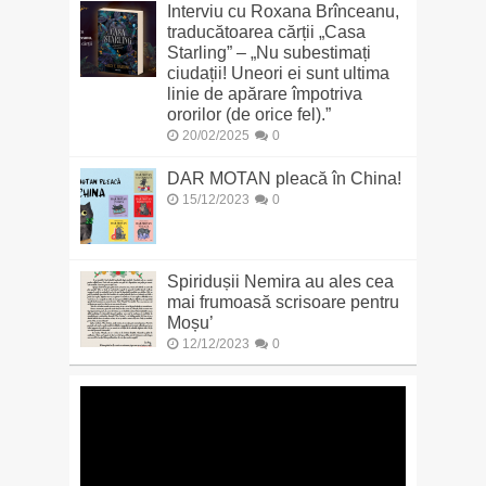
Interviu cu Roxana Brînceanu,
traducătoarea cărții „Casa
Starling” – „Nu subestimați
ciudații! Uneori ei sunt ultima
linie de apărare împotriva
ororilor (de orice fel).”
20/02/2025
0
DAR MOTAN pleacă în China!
15/12/2023
0
Spiridușii Nemira au ales cea
mai frumoasă scrisoare pentru
Moșu’
12/12/2023
0