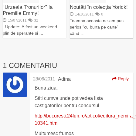
“Urzeala Tronurilor” la
Noutăți în colecția Yorick!
Premiile Emmy!
14/10/2011
0
15/07/2011
32
Toamna aceasta ne-am pus
Update: A fost un weekend
serios “cu burta pe carte”
plin de sperante si …
când …
1 COMENTARIU
28/06/2011
Reply
Adina
Buna ziua,
Stiti cumva unde pot vedea lista
castigatorilor pentru concursul
http://bucuresti.24fun.ro/articol/editura_nem
10341.html
Multumesc frumos