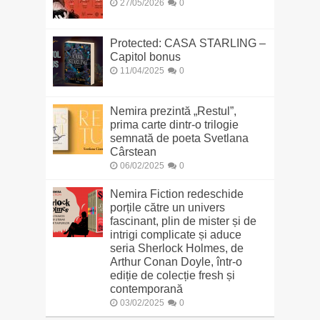
27/05/2026
0
Protected: CASA STARLING –
Capitol bonus
11/04/2025
0
Nemira prezintă „Restul”,
prima carte dintr-o trilogie
semnată de poeta Svetlana
Cârstean
06/02/2025
0
Nemira Fiction redeschide
porțile către un univers
fascinant, plin de mister și de
intrigi complicate și aduce
seria Sherlock Holmes, de
Arthur Conan Doyle, într-o
ediție de colecție fresh și
contemporană
03/02/2025
0