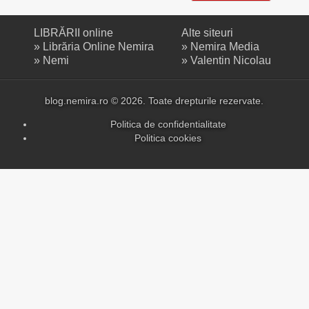
LIBRĂRII online
Alte siteuri
»
Librăria Online Nemira
»
Nemira Media
»
Nemi
»
Valentin Nicolau
blog.nemira.ro © 2026. Toate drepturile rezervate.
Politica de confidentialitate
Politica cookies