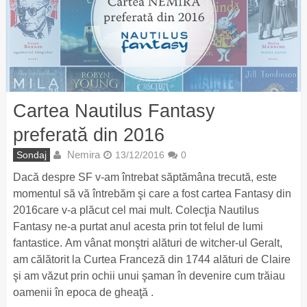
Cartea Nautilus Fantasy
preferată din 2016
Nemira
Sondaj
13/12/2016
0
Dacă despre SF v-am întrebat săptămâna trecută, este
momentul să vă întrebăm şi care a fost cartea Fantasy din
2016care v-a plăcut cel mai mult. Colecţia Nautilus
Fantasy ne-a purtat anul acesta prin tot felul de lumi
fantastice. Am vânat monştri alături de witcher-ul Geralt,
am călătorit la Curtea Franceză din 1744 alături de Claire
şi am văzut prin ochii unui şaman în devenire cum trăiau
oamenii în epoca de gheaţă .