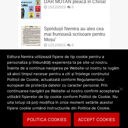
DAR MOTAN pleacă în China!
15/12/2023
0
Spiridușii Nemira au ales cea
mai frumoasă scrisoare pentru
Moșu’
12/12/2023
0
Editura Nemira utilizează fişiere de tip cookie pentru a
personaliza și îmbunătăți experiența ta pe site-ul nostru.
Înainte de a continua navigarea pe Website-ul nostru te rugăm
să aloci timpul necesar pentru a citi și înțelege conținutul
Politicii de Cookie, actualizată conform Regulamentului
european de protecţia datelor cu caracter personal. Prin
continuarea navigării pe Website-ul nostru confirmi acceptarea
utilizării fişierelor de tip cookie conform Politicii de Cookie. Nu
uita totuși că poți modifica în orice moment setările acestor
fişiere cookie urmând instrucțiunile din Politica de Cookie.
POLITICA COOKIES
ACCEPT COOKIES