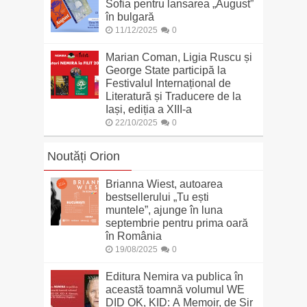
Sofia pentru lansarea „August”
în bulgară
11/12/2025
0
Marian Coman, Ligia Ruscu și
George State participă la
Festivalul Internațional de
Literatură și Traducere de la
Iași, ediția a XIII-a
22/10/2025
0
Noutăți Orion
Brianna Wiest, autoarea
bestsellerului „Tu ești
muntele”, ajunge în luna
septembrie pentru prima oară
în România
19/08/2025
0
Editura Nemira va publica în
această toamnă volumul WE
DID OK, KID: A Memoir, de Sir