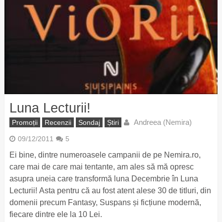
Luna Lecturii!
Andreea (Nemira)
Promoții
Recenzii
Sondaj
Știri
09/12/2011
5
Ei bine, dintre numeroasele campanii de pe Nemira.ro,
care mai de care mai tentante, am ales să mă opresc
asupra uneia care transformă luna Decembrie în Luna
Lecturii! Asta pentru că au fost atent alese 30 de titluri, din
domenii precum Fantasy, Suspans și ficțiune modernă,
fiecare dintre ele la 10 Lei.