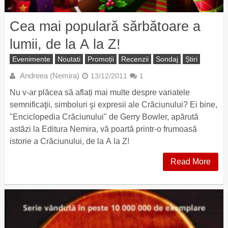
Cea mai populară sărbătoare a
lumii, de la A la Z!
Evenimente
Noutati
Promoții
Recenzii
Sondaj
Știri
Andreea (Nemira)
13/12/2011
1
Nu v-ar plăcea să aflați mai multe despre variatele
semnificaţii, simboluri şi expresii ale Crăciunului? Ei bine,
"Enciclopedia Crăciunului" de Gerry Bowler, apărută
astăzi la Editura Nemira, vă poartă printr-o frumoasă
istorie a Crăciunului, de la A la Z!
Read More