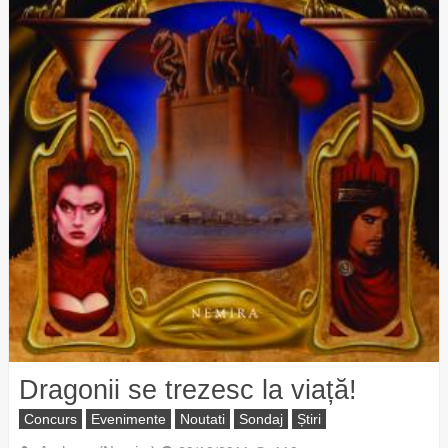
Dragonii se trezesc la viață!
Concurs
Evenimente
Noutati
Sondaj
Știri