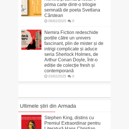
prima carte dintr-o trilogie
semnată de poeta Svetlana
Cârstean
06/02/2025
0
Nemira Fiction redeschide
porțile către un univers
fascinant, plin de mister și de
intrigi complicate și aduce
seria Sherlock Holmes, de
Arthur Conan Doyle, într-o
ediție de colecție fresh și
contemporană
03/02/2025
0
Ultimele știri din Armada
Stephen King, distins cu
Premiul Extraordinar pentru
Literatură Hans Christian