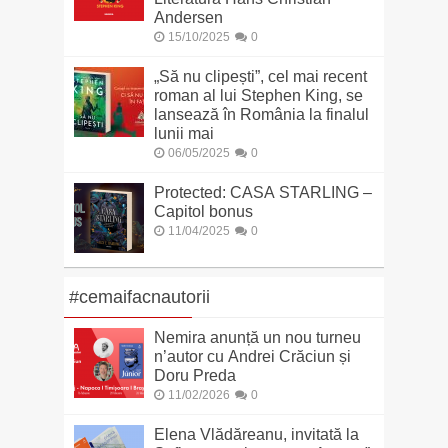
Andersen
15/10/2025
0
„Să nu clipești”, cel mai recent
roman al lui Stephen King, se
lansează în România la finalul
lunii mai
06/05/2025
0
Protected: CASA STARLING –
Capitol bonus
11/04/2025
0
#cemaifacnautorii
Nemira anunță un nou turneu
n’autor cu Andrei Crăciun și
Doru Preda
11/02/2026
0
Elena Vlădăreanu, invitată la