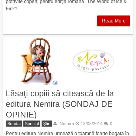
potrivite coperţi pentru ediţia română "The World of Ice &
Fire"!
Read More
Lăsaţi copiii să citească de la
editura Nemira (SONDAJ DE
OPINIE)
Nemira
Sondaj
Special
Știri
13/08/2014
0
Pentru editura Nemira urmează o toamnă foarte bogată în