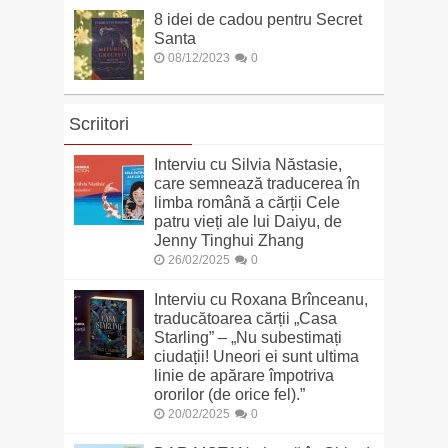
8 idei de cadou pentru Secret
Santa
08/12/2023
0
Scriitori
Interviu cu Silvia Năstasie,
care semnează traducerea în
limba română a cărții Cele
patru vieți ale lui Daiyu, de
Jenny Tinghui Zhang
26/02/2025
0
Interviu cu Roxana Brînceanu,
traducătoarea cărții „Casa
Starling” – „Nu subestimați
ciudații! Uneori ei sunt ultima
linie de apărare împotriva
ororilor (de orice fel).”
20/02/2025
0