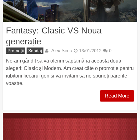
Fantasy: Clasic VS Noua
generație
Alex Sima
Promoții
Sondaj
13/01/2012
0
Ne-am gândit să vă oferim săptămâna aceasta două
alegeri: Clasic și Modern. Am creat câte o promoție pentru
iubitorii fiecărui gen și vă invităm să ne spuneți părerile
voastre.
Read More