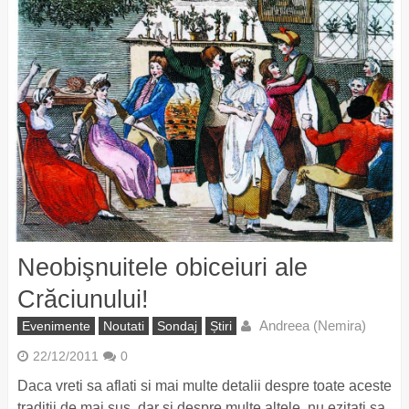
Neobişnuitele obiceiuri ale
Crăciunului!
Andreea (Nemira)
Evenimente
Noutati
Sondaj
Știri
22/12/2011
0
Daca vreti sa aflati si mai multe detalii despre toate aceste
traditii de mai sus, dar si despre multe altele, nu ezitati sa