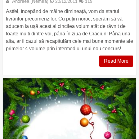
Andreea (Nemira)
20/12/2011
119
Astfel, începând de mâine dimineață, vom da startul
livrărilor precomenzilor. Cu puțin noroc, sperăm să vă
aducem la ușă acest al cincilea volum atât de râvnit de
foarte mulți dintre voi, până în ziua de Crăciun! Până una
alta, ar fi cazul să recapitulăm cele mai bune momente ale
primelor 4 volume prin intermediul unui nou concurs!
Read More