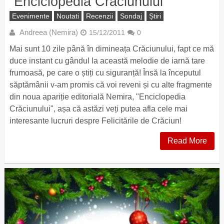
“Enciclopedia Crăciunului”
Evenimente
Noutati
Recenzii
Sondaj
Știri
Andreea (Nemira)
15/12/2011
0
Mai sunt 10 zile până în dimineața Crăciunului, fapt ce mă
duce instant cu gândul la această melodie de iarnă tare
frumoasă, pe care o știți cu siguranță! Însă la începutul
săptămânii v-am promis că voi reveni și cu alte fragmente
din noua apariție editorială Nemira, "Enciclopedia
Crăciunului", așa că astăzi veți putea afla cele mai
interesante lucruri despre Felicitările de Crăciun!
Read More