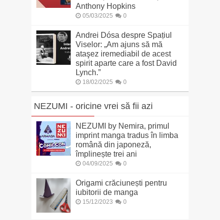
Anthony Hopkins
05/03/2025
0
Andrei Dósa despre Spațiul
Viselor: „Am ajuns să mă
ataşez iremediabil de acest
spirit aparte care a fost David
Lynch.”
18/02/2025
0
NEZUMI - oricine vrei să fii azi
NEZUMI by Nemira, primul
imprint manga tradus în limba
română din japoneză,
împlinește trei ani
04/09/2025
0
Origami crăciunești pentru
iubitorii de manga
15/12/2023
0