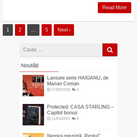
Read More
1
2
…
5
Next ›
Cauta
dupa
Noutăți
Lansare serie HAIGANU, de
Marian Coman
27/05/2026
0
Protected: CASA STARLING –
Capitol bonus
11/04/2025
0
Nemira prezintă „Restul”,