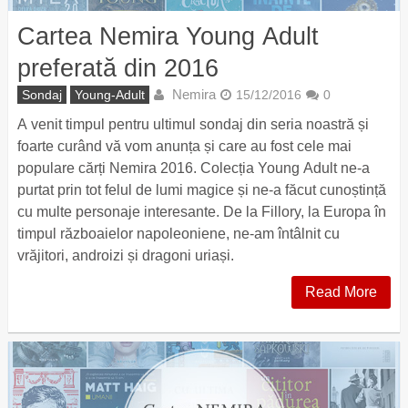
Cartea Nemira Young Adult
preferată din 2016
Nemira
Sondaj
Young-Adult
15/12/2016
0
A venit timpul pentru ultimul sondaj din seria noastră și
foarte curând vă vom anunța și care au fost cele mai
populare cărți Nemira 2016. Colecția Young Adult ne-a
purtat prin tot felul de lumi magice și ne-a făcut cunoștință
cu multe personaje interesante. De la Fillory, la Europa în
timpul războaielor napoleoniene, ne-am întâlnit cu
vrăjitori, androizi și dragoni uriași.
Read More