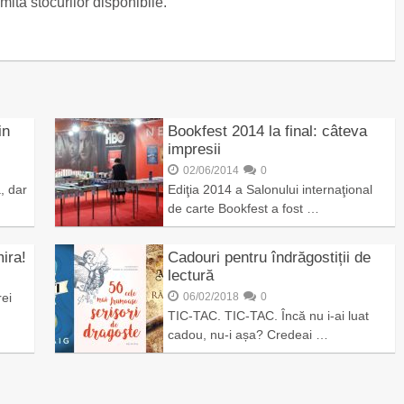
ita stocurilor disponibile.
in
Bookfest 2014 la final: câteva
impresii
02/06/2014
0
, dar
Ediţia 2014 a Salonului internaţional
de carte Bookfest a fost …
ira!
Cadouri pentru îndrăgostiții de
lectură
rei
06/02/2018
0
TIC-TAC. TIC-TAC. Încă nu i-ai luat
cadou, nu-i așa? Credeai …