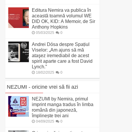
Editura Nemira va publica în
această toamnă volumul WE
DID OK, KID: A Memoir, de Sir
Anthony Hopkins
05/03/2025
0
Andrei Dósa despre Spațiul
Viselor: „Am ajuns să mă
ataşez iremediabil de acest
spirit aparte care a fost David
Lynch.”
18/02/2025
0
NEZUMI - oricine vrei să fii azi
NEZUMI by Nemira, primul
imprint manga tradus în limba
română din japoneză,
împlinește trei ani
04/09/2025
0