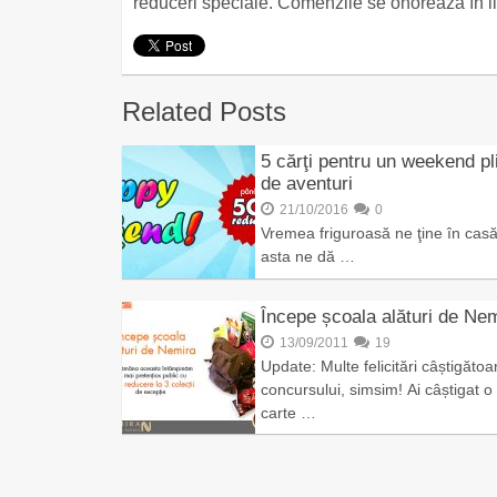
reduceri speciale. Comenzile se onorează în lim
Related Posts
5 cărţi pentru un weekend pl
de aventuri
21/10/2016
0
Vremea friguroasă ne ţine în casă
asta ne dă …
Începe școala alături de Nem
13/09/2011
19
Update: Multe felicitări câștigătoa
concursului, simsim! Ai câștigat o
carte …