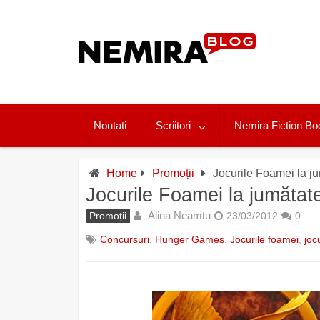
Skip
to
content
Noutati
Scriitori
Nemira Fiction Bo
Home
Promoții
Jocurile Foamei la ju
Jocurile Foamei la jumătate
Alina Neamtu
Promoții
23/03/2012
0
Concursuri
,
Hunger Games
,
Jocurile foamei
,
joc