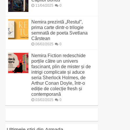
11/04/2025
0
Nemira prezintă „Restul”,
prima carte dintr-o trilogie
semnată de poeta Svetlana
Cârstean
06/02/2025
0
Nemira Fiction redeschide
porțile către un univers
fascinant, plin de mister și de
intrigi complicate și aduce
seria Sherlock Holmes, de
Arthur Conan Doyle, într-o
ediție de colecție fresh și
contemporană
03/02/2025
0
Ultimele știri din Armada