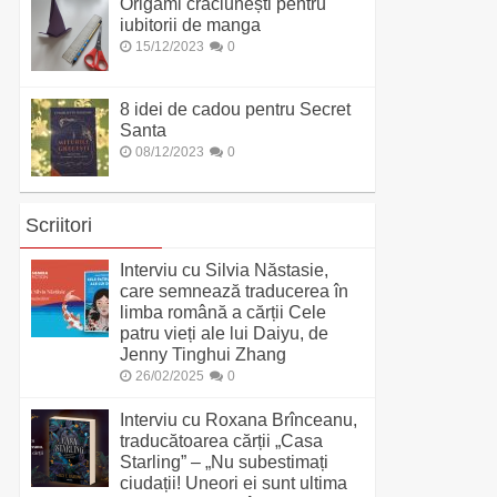
Origami crăciunești pentru
iubitorii de manga
15/12/2023
0
8 idei de cadou pentru Secret
Santa
08/12/2023
0
Scriitori
Interviu cu Silvia Năstasie,
care semnează traducerea în
limba română a cărții Cele
patru vieți ale lui Daiyu, de
Jenny Tinghui Zhang
26/02/2025
0
Interviu cu Roxana Brînceanu,
traducătoarea cărții „Casa
Starling” – „Nu subestimați
ciudații! Uneori ei sunt ultima