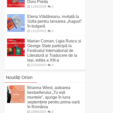
Doru Preda
11/02/2026
0
Elena Vlădăreanu, invitată la
Sofia pentru lansarea „August”
în bulgară
11/12/2025
0
Marian Coman, Ligia Ruscu și
George State participă la
Festivalul Internațional de
Literatură și Traducere de la
Iași, ediția a XIII-a
22/10/2025
0
Noutăți Orion
Brianna Wiest, autoarea
bestsellerului „Tu ești
muntele”, ajunge în luna
septembrie pentru prima oară
în România
19/08/2025
0