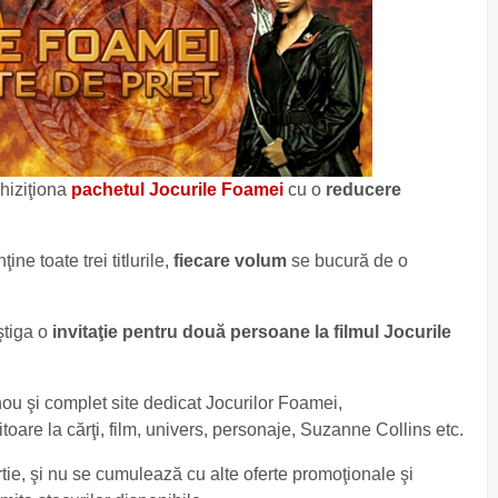
hiziţiona
pachetul Jocurile Foamei
cu o
reducere
e toate trei titlurile,
fiecare volum
se bucură de o
ştiga o
invitaţie pentru două persoane la filmul Jocurile
 nou şi complet site dedicat Jocurilor Foamei,
ritoare la cărţi, film, univers, personaje, Suzanne Collins etc.
tie, şi nu se cumulează cu alte oferte promoţionale şi