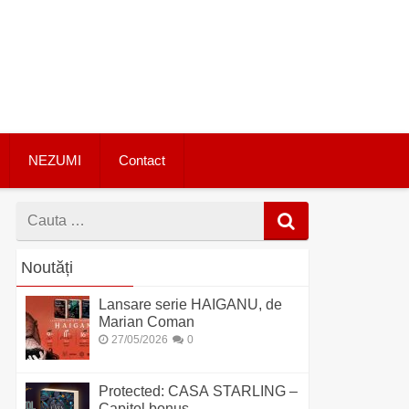
NEZUMI
Contact
Cauta
dupa
Noutăți
Lansare serie HAIGANU, de
Marian Coman
27/05/2026
0
Protected: CASA STARLING –
Capitol bonus