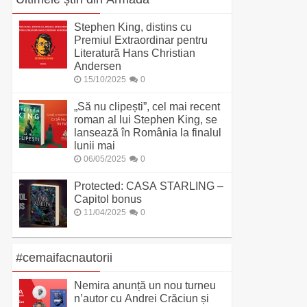
Stephen King, distins cu
Premiul Extraordinar pentru
Literatură Hans Christian
Andersen
15/10/2025
0
„Să nu clipești”, cel mai recent
roman al lui Stephen King, se
lansează în România la finalul
lunii mai
06/05/2025
0
Protected: CASA STARLING –
Capitol bonus
11/04/2025
0
#cemaifacnautorii
Nemira anunță un nou turneu
n’autor cu Andrei Crăciun și