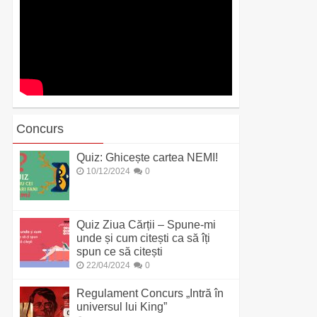
Concurs
Quiz: Ghicește cartea NEMI!
10/12/2024
0
Quiz Ziua Cărții – Spune-mi
unde și cum citești ca să îți
spun ce să citești
22/04/2024
0
Regulament Concurs „Intră în
universul lui King”