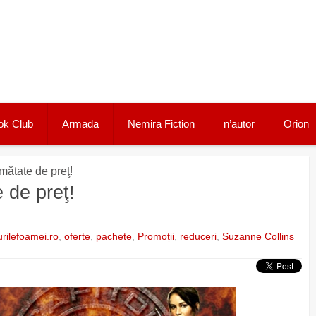
ok Club
Armada
Nemira Fiction
n’autor
Orion
mătate de preţ!
 de preţ!
urilefoamei.ro
,
oferte
,
pachete
,
Promoții
,
reduceri
,
Suzanne Collins