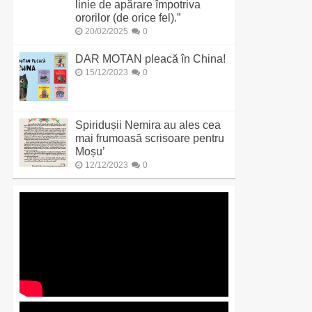
linie de apărare împotriva
ororilor (de orice fel).”
20/02/2025
0
DAR MOTAN pleacă în China!
15/12/2023
0
Spiridușii Nemira au ales cea
mai frumoasă scrisoare pentru
Moșu’
12/12/2023
0