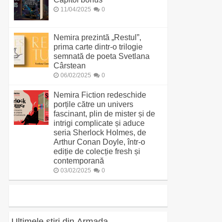
11/04/2025
0
Nemira prezintă „Restul”,
prima carte dintr-o trilogie
semnată de poeta Svetlana
Cârstean
06/02/2025
0
Nemira Fiction redeschide
porțile către un univers
fascinant, plin de mister și de
intrigi complicate și aduce
seria Sherlock Holmes, de
Arthur Conan Doyle, într-o
ediție de colecție fresh și
contemporană
03/02/2025
0
Ultimele știri din Armada