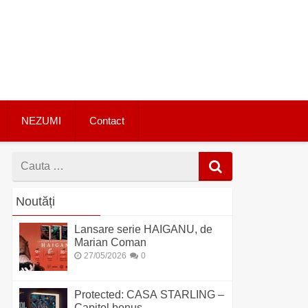
NEZUMI
Contact
Cauta
dupa
Noutăți
Lansare serie HAIGANU, de
Marian Coman
27/05/2026
0
Protected: CASA STARLING –
Capitol bonus