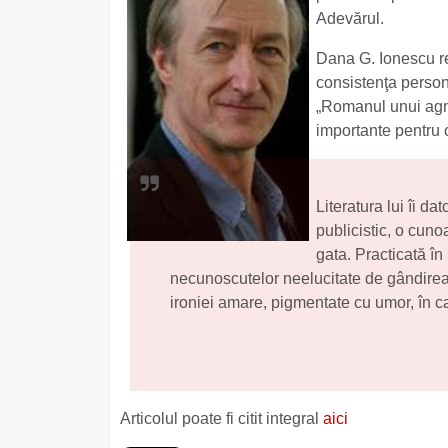
Adevărul.
Dana G. Ionescu re
consistenţa persona
„Romanul unui agnostic plin de umor”, autoarea ne oferă câteva argumente
importante pentru c
Literatura lui îi dat
publicistic, o cunoa
gata. Practicată în r
necunoscutelor neelucitate de gândirea 
ironiei amare, pigmentate cu umor, în ca
Articolul poate fi citit integral
aici