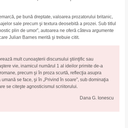
marcă, pe bună dreptate, valoarea prozatorului britanic,
jelor sale precum şi textura deosebită a prozei. Sub titlul
are Julian Barnes merită şi trebuie citit.
orează mult cunoaşterii discursului ştiinţific sau
ştere vie, inamicul numărul 1 al ideilor primite de-a
omane, precum şi în proza scurtă, reflecţia asupra
umană se face, şi în „Privind în soare”, sub dominaţia
re se citeşte agnosticismul scriitorului.
Dana G. Ionescu