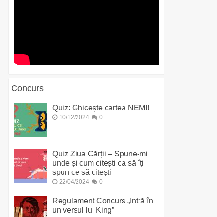
Concurs
Quiz: Ghicește cartea NEMI!
10/12/2024
0
Quiz Ziua Cărții – Spune-mi
unde și cum citești ca să îți
spun ce să citești
22/04/2024
0
Regulament Concurs „Intră în
universul lui King”