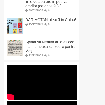
linie de apărare împotriva
ororilor (de orice fel).”
20/02/2025
0
DAR MOTAN pleacă în China!
15/12/2023
0
Spiridușii Nemira au ales cea
mai frumoasă scrisoare pentru
Moșu’
12/12/2023
0