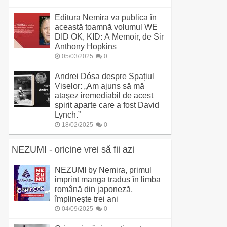
Editura Nemira va publica în
această toamnă volumul WE
DID OK, KID: A Memoir, de Sir
Anthony Hopkins
05/03/2025
0
Andrei Dósa despre Spațiul
Viselor: „Am ajuns să mă
ataşez iremediabil de acest
spirit aparte care a fost David
Lynch.”
18/02/2025
0
NEZUMI - oricine vrei să fii azi
NEZUMI by Nemira, primul
imprint manga tradus în limba
română din japoneză,
împlinește trei ani
04/09/2025
0