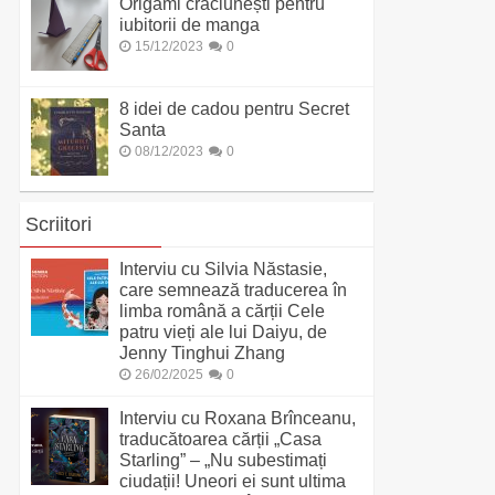
Origami crăciunești pentru
iubitorii de manga
15/12/2023
0
8 idei de cadou pentru Secret
Santa
08/12/2023
0
Scriitori
Interviu cu Silvia Năstasie,
care semnează traducerea în
limba română a cărții Cele
patru vieți ale lui Daiyu, de
Jenny Tinghui Zhang
26/02/2025
0
Interviu cu Roxana Brînceanu,
traducătoarea cărții „Casa
Starling” – „Nu subestimați
ciudații! Uneori ei sunt ultima