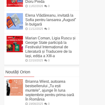
Doru Preda
11/02/2026
0
Elena Vlădăreanu, invitată la
Sofia pentru lansarea „August”
în bulgară
11/12/2025
0
Marian Coman, Ligia Ruscu și
George State participă la
Festivalul Internațional de
Literatură și Traducere de la
Iași, ediția a XIII-a
22/10/2025
0
Noutăți Orion
Brianna Wiest, autoarea
bestsellerului „Tu ești
muntele”, ajunge în luna
septembrie pentru prima oară
în România
19/08/2025
0