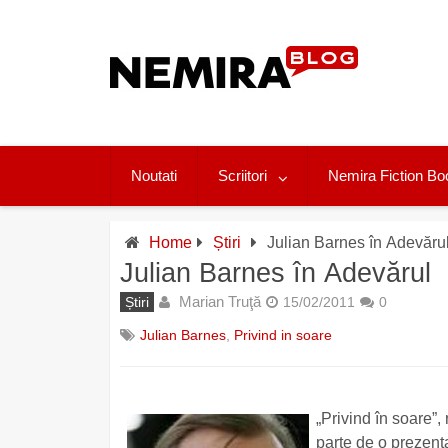
Skip
to
content
Noutati
Scriitori
Nemira Fiction Bo
Home
Știri
Julian Barnes în Adevăru
Julian Barnes în Adevărul
Marian Truţă
Știri
15/02/2011
0
Julian Barnes
,
Privind in soare
„Privind în soare”
parte de o prezentar