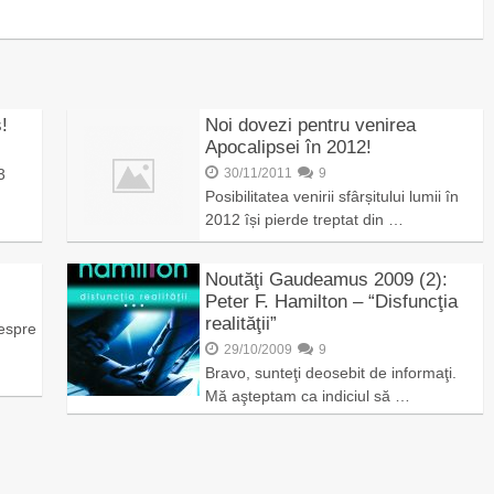
!
Noi dovezi pentru venirea
Apocalipsei în 2012!
3
30/11/2011
9
Posibilitatea venirii sfârșitului lumii în
2012 își pierde treptat din …
Noutăţi Gaudeamus 2009 (2):
Peter F. Hamilton – “Disfuncţia
realităţii”
espre
29/10/2009
9
Bravo, sunteţi deosebit de informaţi.
Mă aşteptam ca indiciul să …