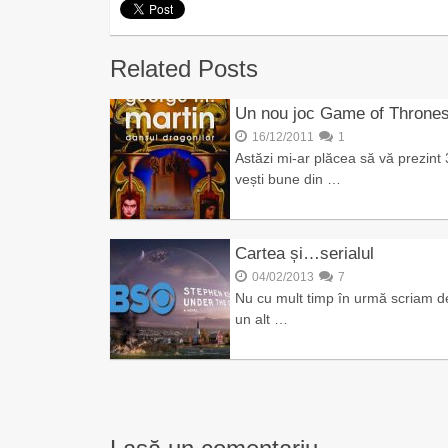
Related Posts
Un nou joc Game of Thrones
16/12/2011
1
Astăzi mi-ar plăcea să vă prezint 
vești bune din …
Cartea și…serialul
04/02/2013
7
Nu cu mult timp în urmă scriam d
un alt …