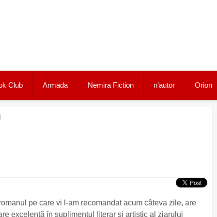
ok Club
Armada
Nemira Fiction
n’autor
Orion
l
, romanul pe care vi l-am recomandat acum câteva zile, are
e excelentă în suplimentul literar şi artistic al ziarului