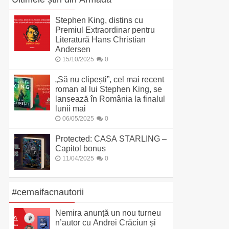
Stephen King, distins cu
Premiul Extraordinar pentru
Literatură Hans Christian
Andersen
15/10/2025
0
„Să nu clipești”, cel mai recent
roman al lui Stephen King, se
lansează în România la finalul
lunii mai
06/05/2025
0
Protected: CASA STARLING –
Capitol bonus
11/04/2025
0
#cemaifacnautorii
Nemira anunță un nou turneu
n’autor cu Andrei Crăciun și