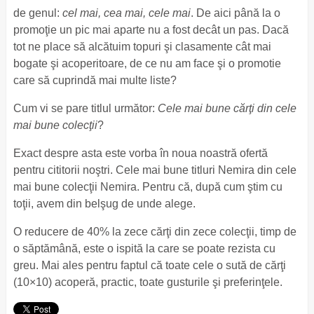
de genul:
cel mai, cea mai, cele mai
. De aici până la o
promoţie un pic mai aparte nu a fost decât un pas. Dacă
tot ne place să alcătuim topuri şi clasamente cât mai
bogate şi acoperitoare, de ce nu am face şi o promotie
care să cuprindă mai multe liste?
Cum vi se pare titlul următor:
Cele mai bune cărţi din cele
mai bune colecţii
?
Exact despre asta este vorba în noua noastră ofertă
pentru cititorii noştri. Cele mai bune titluri Nemira din cele
mai bune colecţii Nemira. Pentru că, după cum ştim cu
toţii, avem din belşug de unde alege.
O reducere de 40% la zece cărţi din zece colecţii, timp de
o săptămână, este o ispită la care se poate rezista cu
greu. Mai ales pentru faptul că toate cele o sută de cărţi
(10×10) acoperă, practic, toate gusturile şi preferinţele.