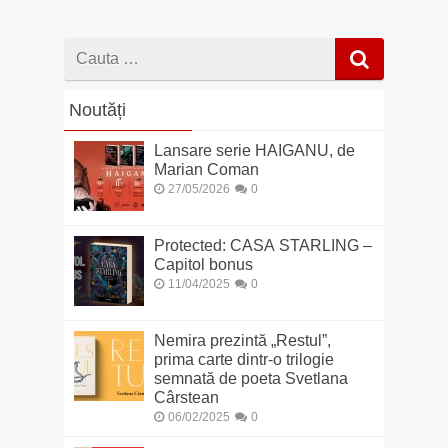
Cauta
dupa
Noutăți
Lansare serie HAIGANU, de
Marian Coman
27/05/2026
0
Protected: CASA STARLING –
Capitol bonus
11/04/2025
0
Nemira prezintă „Restul”,
prima carte dintr-o trilogie
semnată de poeta Svetlana
Cârstean
06/02/2025
0