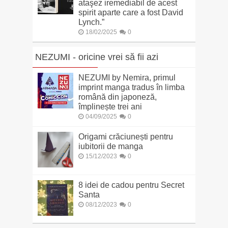
ataşez iremediabil de acest
spirit aparte care a fost David
Lynch.”
18/02/2025
0
NEZUMI - oricine vrei să fii azi
NEZUMI by Nemira, primul
imprint manga tradus în limba
română din japoneză,
împlinește trei ani
04/09/2025
0
Origami crăciunești pentru
iubitorii de manga
15/12/2023
0
8 idei de cadou pentru Secret
Santa
08/12/2023
0