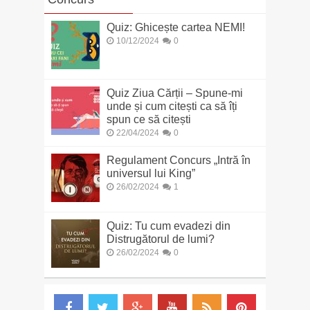
Quiz: Ghicește cartea NEMI!
10/12/2024
0
Quiz Ziua Cărții – Spune-mi
unde și cum citești ca să îți
spun ce să citești
22/04/2024
0
Regulament Concurs „Intră în
universul lui King”
26/02/2024
1
Quiz: Tu cum evadezi din
Distrugătorul de lumi?
26/02/2024
0