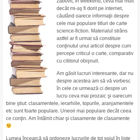
zăbovit, în weekend, ceva mai mult
decât mi-aş fi dorit pe internet,
căutând oarece informaţii despre
cele mai populare titluri de carte
science-fiction. Materialul strâns
astfel ar fi urmat să constituie
conţinutul unui articol despre cum
percepe criticul o carte, comparativ
cu cititorul obişnuit.
Am găsit lucruri interesante, dar nu
despre acestea am să vă vorbesc
în cele ce urmează ci despre un
lucru ceva mai prozaic şi oarecum
bine ştiut: clasamentele, ierarhiile, topurile, aranjamentele
etc sunt foarte populare. Uneori mai populare decât ceea
ce conţin. Am întâlnit chiar şi clasamente de clasamente
Lumea încearcă să ordoneze lucrurile de tot soiul în liste