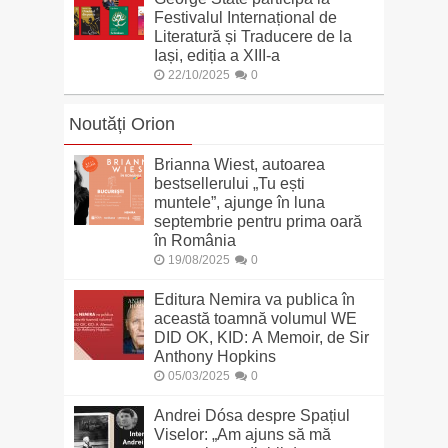
Festivalul Internațional de
Literatură și Traducere de la
Iași, ediția a XIII-a
22/10/2025
0
Noutăți Orion
Brianna Wiest, autoarea
bestsellerului „Tu ești
muntele”, ajunge în luna
septembrie pentru prima oară
în România
19/08/2025
0
Editura Nemira va publica în
această toamnă volumul WE
DID OK, KID: A Memoir, de Sir
Anthony Hopkins
05/03/2025
0
Andrei Dósa despre Spațiul
Viselor: „Am ajuns să mă