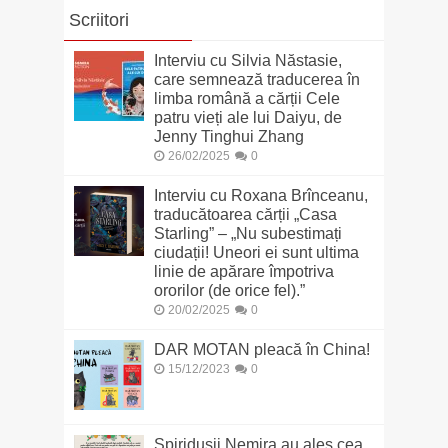
Scriitori
Interviu cu Silvia Năstasie,
care semnează traducerea în
limba română a cărții Cele
patru vieți ale lui Daiyu, de
Jenny Tinghui Zhang
26/02/2025
0
Interviu cu Roxana Brînceanu,
traducătoarea cărții „Casa
Starling” – „Nu subestimați
ciudații! Uneori ei sunt ultima
linie de apărare împotriva
ororilor (de orice fel).”
20/02/2025
0
DAR MOTAN pleacă în China!
15/12/2023
0
Spiridușii Nemira au ales cea