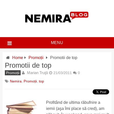
Skip
to
content
MENU
Home
Promoții
Promotii de top
Promotii de top
Marian Truţă
Promoții
21/03/2011
0
Nemira
,
Promoții
,
top
Profitând de ultima răbufnire a
iernii (aşa îmi place să cred), am