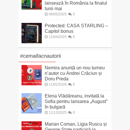
lansează în România la finalul
lunii mai
06/05/2025
0
Protected: CASA STARLING –
Capitol bonus
11/04/2025
0
#cemaifacnautorii
Nemira anunță un nou turneu
n’autor cu Andrei Crăciun și
Doru Preda
11/02/2026
0
Elena Vlădăreanu, invitată la
Sofia pentru lansarea „August”
în bulgară
11/12/2025
0
Marian Coman, Ligia Ruscu și
George State participă la