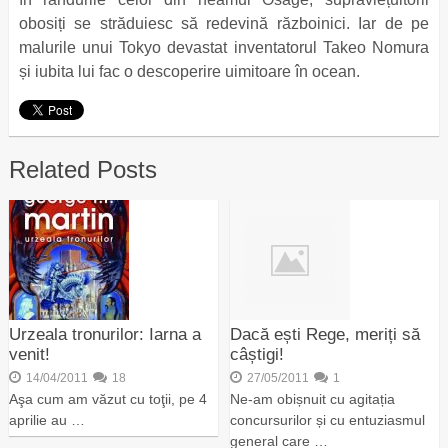
obosiți se străduiesc să redevină războinici. Iar de pe
malurile unui Tokyo devastat inventatorul Takeo Nomura
și iubita lui fac o descoperire uimitoare în ocean.
Related Posts
Urzeala tronurilor: Iarna a
Dacă ești Rege, meriți să
venit!
câștigi!
14/04/2011
18
27/05/2011
1
Aşa cum am văzut cu toţii, pe 4
Ne-am obișnuit cu agitația
aprilie au …
concursurilor și cu entuziasmul
general care …