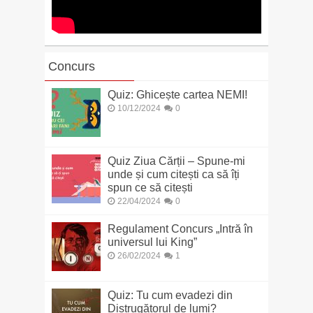
Concurs
Quiz: Ghicește cartea NEMI!
10/12/2024
0
Quiz Ziua Cărții – Spune-mi
unde și cum citești ca să îți
spun ce să citești
22/04/2024
0
Regulament Concurs „Intră în
universul lui King”
26/02/2024
1
Quiz: Tu cum evadezi din
Distrugătorul de lumi?