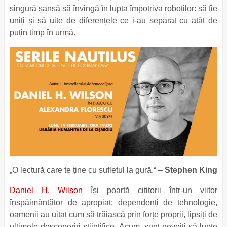
singură șansă să învingă în lupta împotriva roboților: să fie
uniți și să uite de diferențele ce i-au separat cu atât de
puțin timp în urmă.
„O lectură care te ține cu sufletul la gură.“ –
Stephen King
Daniel H. Wilson
își poartă cititorii într-un viitor
înspăimântător de apropiat: dependenți de tehnologie,
oamenii au uitat cum să trăiască prin forțe proprii, lipsiți de
ultimele descoperiri științifice. Acum, sunt nevoiți să lupte