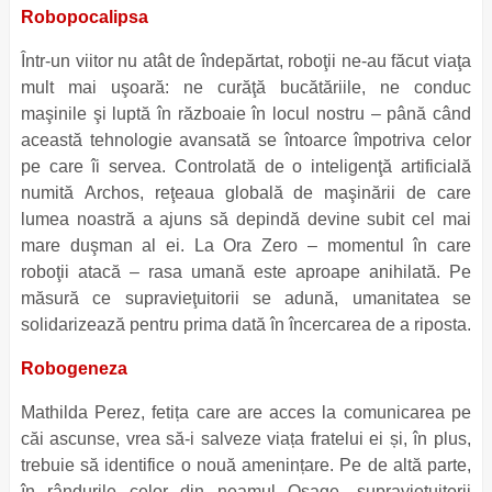
Robopocalipsa
Într-un viitor nu atât de îndepărtat, roboţii ne-au făcut viaţa
mult mai uşoară: ne curăţă bucătăriile, ne conduc
maşinile şi luptă în războaie în locul nostru – până când
această tehnologie avansată se întoarce împotriva celor
pe care îi servea. Controlată de o inteligenţă artificială
numită Archos, reţeaua globală de maşinării de care
lumea noastră a ajuns să depindă devine subit cel mai
mare duşman al ei. La Ora Zero – momentul în care
roboţii atacă – rasa umană este aproape anihilată. Pe
măsură ce supravieţuitorii se adună, umanitatea se
solidarizează pentru prima dată în încercarea de a riposta.
Robogeneza
Mathilda Perez, fetița care are acces la comunicarea pe
căi ascunse, vrea să-i salveze viața fratelui ei și, în plus,
trebuie să identifice o nouă amenințare. Pe de altă parte,
în rândurile celor din neamul Osage, supraviețuitorii