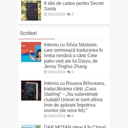
8 idei de cadou pentru Secret
Santa
08/12/2023
0
Scriitori
Interviu cu Silvia Năstasie,
care semnează traducerea în
limba română a cărții Cele
patru vieți ale lui Daiyu, de
Jenny Tinghui Zhang
26/02/2025
0
Interviu cu Roxana Brînceanu,
traducătoarea cărții „Casa
Starling” – „Nu subestimați
ciudații! Uneori ei sunt ultima
linie de apărare împotriva
ororilor (de orice fel).”
20/02/2025
0
DAR MOTAN pleacă în China!