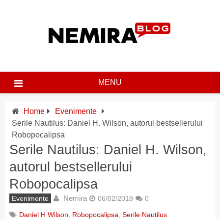
Skip
to
content
MENU
Home
Evenimente
Serile Nautilus: Daniel H. Wilson, autorul bestsellerului
Robopocalipsa
Serile Nautilus: Daniel H. Wilson,
autorul bestsellerului
Robopocalipsa
Nemira
Evenimente
06/02/2018
0
Daniel H Wilson
,
Robopocalipsa
,
Serile Nautilus