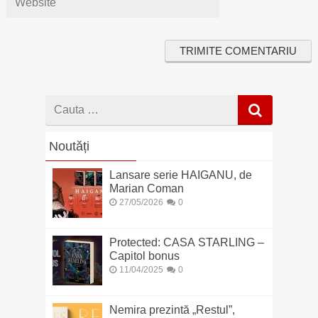
Cauta
dupa
Noutăți
Lansare serie HAIGANU, de
Marian Coman
27/05/2026
0
Protected: CASA STARLING –
Capitol bonus
11/04/2025
0
Nemira prezintă „Restul”,