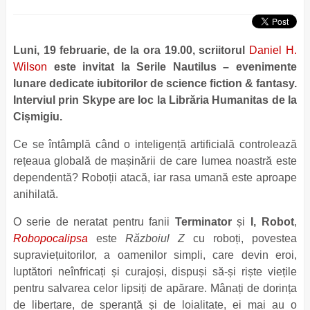
Luni, 19 februarie, de la ora 19.00, scriitorul
Daniel H.
Wilson
este invitat la Serile Nautilus – evenimente
lunare dedicate iubitorilor de science fiction & fantasy.
Interviul prin Skype are loc la Librăria Humanitas de la
Cișmigiu.
Ce se întâmplă când o inteligență artificială controlează
rețeaua globală de mașinării de care lumea noastră este
dependentă? Roboții atacă, iar rasa umană este aproape
anihilată.
O serie de neratat pentru fanii
Terminator
și
I, Robot
,
Robopocalipsa
este
Războiul Z
cu roboți, povestea
supraviețuitorilor, a oamenilor simpli, care devin eroi,
luptători neînfricați și curajoși, dispuși să-și riște viețile
pentru salvarea celor lipsiți de apărare. Mânați de dorința
de libertare, de speranță și de loialitate, ei mai au o