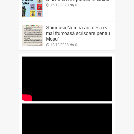
15/12/2023
0
Spiridușii Nemira au ales cea
mai frumoasă scrisoare pentru
Moșu’
12/12/2023
0