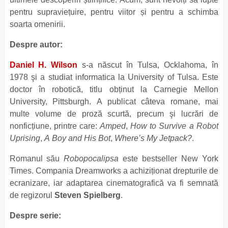
pentru supraviețuire, pentru viitor și pentru a schimba
soarta omenirii.
Despre autor:
Daniel H. Wilson
s-a născut în Tulsa, Ocklahoma, în
1978 şi a studiat informatica la University of Tulsa. Este
doctor în robotică, titlu obținut la Carnegie Mellon
University, Pittsburgh. A publicat câteva romane, mai
multe volume de proză scurtă, precum şi lucrări de
nonficțiune, printre care:
Amped
,
How to Survive a Robot
Uprising
,
A Boy and His Bot
,
Where’s My Jetpack?
.
Romanul său
Robopocalipsa
este bestseller New York
Times. Compania Dreamworks a achiziționat drepturile de
ecranizare, iar adaptarea cinematografică va fi semnată
de regizorul
Steven Spielberg
.
Despre serie: