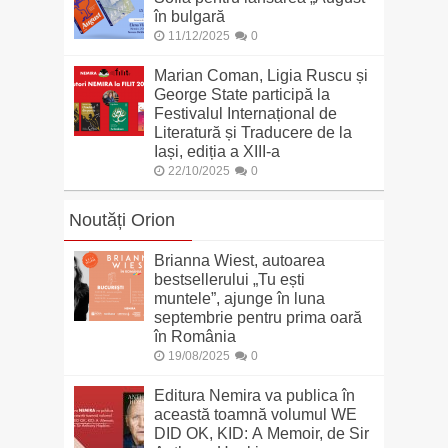
în bulgară
11/12/2025
0
Marian Coman, Ligia Ruscu și
George State participă la
Festivalul Internațional de
Literatură și Traducere de la
Iași, ediția a XIII-a
22/10/2025
0
Noutăți Orion
Brianna Wiest, autoarea
bestsellerului „Tu ești
muntele”, ajunge în luna
septembrie pentru prima oară
în România
19/08/2025
0
Editura Nemira va publica în
această toamnă volumul WE
DID OK, KID: A Memoir, de Sir