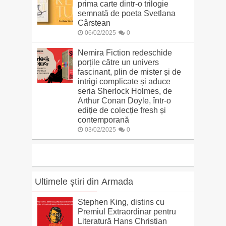
prima carte dintr-o trilogie
semnată de poeta Svetlana
Cârstean
06/02/2025
0
Nemira Fiction redeschide
porțile către un univers
fascinant, plin de mister și de
intrigi complicate și aduce
seria Sherlock Holmes, de
Arthur Conan Doyle, într-o
ediție de colecție fresh și
contemporană
03/02/2025
0
Ultimele știri din Armada
Stephen King, distins cu
Premiul Extraordinar pentru
Literatură Hans Christian