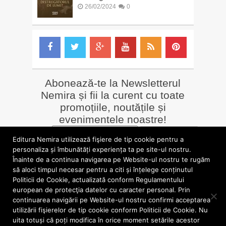
26/02/2024
0
Abonează-te la Newsletterul
Nemira și fii la curent cu toate
promoțiile, noutățile și
evenimentele noastre!
Email
*
Editura Nemira utilizează fişiere de tip cookie pentru a
personaliza și îmbunătăți experiența ta pe site-ul nostru.
Înainte de a continua navigarea pe Website-ul nostru te rugăm
LIBRĂRII online
Alte siteuri
să aloci timpul necesar pentru a citi și înțelege conținutul
»
Librăria Online Nemira
»
Nemira Media
Politicii de Cookie, actualizată conform Regulamentului
»
Nemi
»
Valentin Nicolau
european de protecţia datelor cu caracter personal. Prin
continuarea navigării pe Website-ul nostru confirmi acceptarea
utilizării fişierelor de tip cookie conform Politicii de Cookie. Nu
blog.nemira.ro © 2026. Toate drepturile rezervate.
uita totuși că poți modifica în orice moment setările acestor