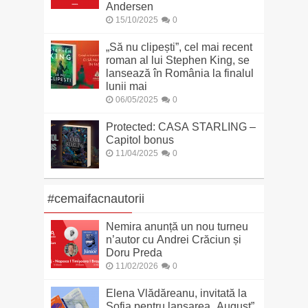
Andersen
15/10/2025
0
„Să nu clipești”, cel mai recent
roman al lui Stephen King, se
lansează în România la finalul
lunii mai
06/05/2025
0
Protected: CASA STARLING –
Capitol bonus
11/04/2025
0
#cemaifacnautorii
Nemira anunță un nou turneu
n’autor cu Andrei Crăciun și
Doru Preda
11/02/2026
0
Elena Vlădăreanu, invitată la
Sofia pentru lansarea „August”