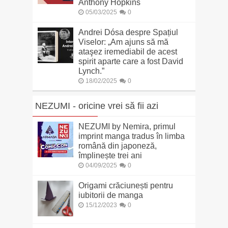
Anthony Hopkins
05/03/2025
0
Andrei Dósa despre Spațiul
Viselor: „Am ajuns să mă
ataşez iremediabil de acest
spirit aparte care a fost David
Lynch.”
18/02/2025
0
NEZUMI - oricine vrei să fii azi
NEZUMI by Nemira, primul
imprint manga tradus în limba
română din japoneză,
împlinește trei ani
04/09/2025
0
Origami crăciunești pentru
iubitorii de manga
15/12/2023
0