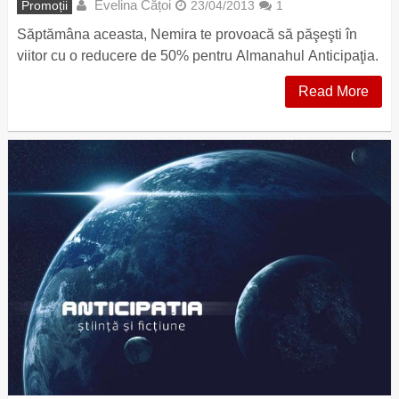
Evelina Cățoi
Promoții
23/04/2013
1
Săptămâna aceasta, Nemira te provoacă să păşeşti în
viitor cu o reducere de 50% pentru Almanahul Anticipaţia.
Read More