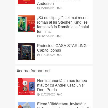
Andersen
15/10/2025
0
„Să nu clipești”, cel mai recent
roman al lui Stephen King, se
lansează în România la finalul
lunii mai
06/05/2025
0
Protected: CASA STARLING –
Capitol bonus
11/04/2025
0
#cemaifacnautorii
Nemira anunță un nou turneu
n’autor cu Andrei Crăciun și
Doru Preda
11/02/2026
0
Elena Vlădăreanu, invitată la