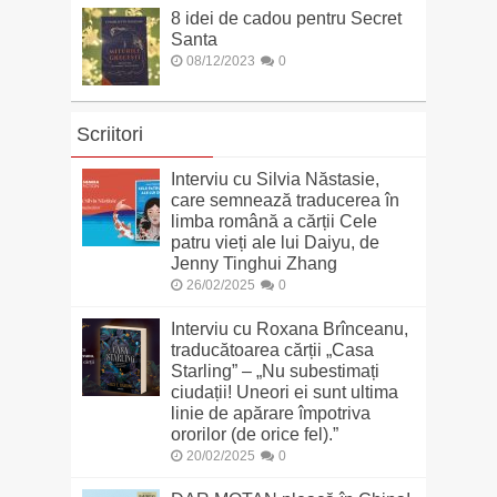
8 idei de cadou pentru Secret
Santa
08/12/2023
0
Scriitori
Interviu cu Silvia Năstasie,
care semnează traducerea în
limba română a cărții Cele
patru vieți ale lui Daiyu, de
Jenny Tinghui Zhang
26/02/2025
0
Interviu cu Roxana Brînceanu,
traducătoarea cărții „Casa
Starling” – „Nu subestimați
ciudații! Uneori ei sunt ultima
linie de apărare împotriva
ororilor (de orice fel).”
20/02/2025
0