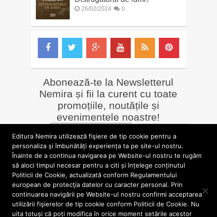
26/02/2024
0
Abonează-te la Newsletterul
Nemira și fii la curent cu toate
promoțiile, noutățile și
evenimentele noastre!
Email
*
Editura Nemira utilizează fişiere de tip cookie pentru a
personaliza și îmbunătăți experiența ta pe site-ul nostru.
Înainte de a continua navigarea pe Website-ul nostru te rugăm
LIBRĂRII online
Alte siteuri
să aloci timpul necesar pentru a citi și înțelege conținutul
»
Librăria Online Nemira
»
Nemira Media
Politicii de Cookie, actualizată conform Regulamentului
»
Nemi
»
Valentin Nicolau
european de protecţia datelor cu caracter personal. Prin
continuarea navigării pe Website-ul nostru confirmi acceptarea
utilizării fişierelor de tip cookie conform Politicii de Cookie. Nu
blog.nemira.ro © 2026. Toate drepturile rezervate.
uita totuși că poți modifica în orice moment setările acestor