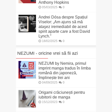
Anthony Hopkins
05/03/2025
0
Andrei Dósa despre Spațiul
Viselor: „Am ajuns să mă
ataşez iremediabil de acest
spirit aparte care a fost David
Lynch.”
18/02/2025
0
NEZUMI - oricine vrei să fii azi
NEZUMI by Nemira, primul
imprint manga tradus în limba
română din japoneză,
împlinește trei ani
04/09/2025
0
Origami crăciunești pentru
iubitorii de manga
15/12/2023
0