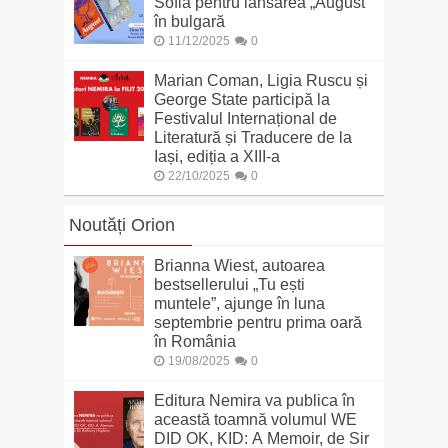
Sofia pentru lansarea „August”
în bulgară
11/12/2025
0
Marian Coman, Ligia Ruscu și
George State participă la
Festivalul Internațional de
Literatură și Traducere de la
Iași, ediția a XIII-a
22/10/2025
0
Noutăți Orion
Brianna Wiest, autoarea
bestsellerului „Tu ești
muntele”, ajunge în luna
septembrie pentru prima oară
în România
19/08/2025
0
Editura Nemira va publica în
această toamnă volumul WE
DID OK, KID: A Memoir, de Sir