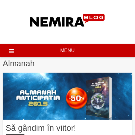
Skip
to
content
MENU
Almanah
Să gândim în viitor!