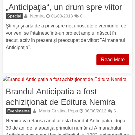
„Anticipaţia“, un drum spre viitor
Nemira
Special
01/03/2013
0
Ştiinţa şi arta de a privi spre necunoscutele vremurilor ce
vor veni se întâlnesc într-un proiect amplu, născut în
trecut, activ în prezent şi preocupat de viitor: "Almanahul
Anticipaţia".
Read More
Brandul Anticipația a fost
achiziționat de Editura Nemira
Maria-Cristina Popa
Evenimente
06/06/2012
6
Nemira va relansa anul acesta brandul Anticipația, după
30 de ani de la apariţia primului număr al Almanahului