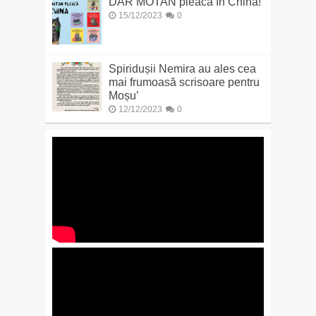
DAR MOTAN pleacă în China!
15/12/2023
0
Spiridușii Nemira au ales cea
mai frumoasă scrisoare pentru
Moșu’
12/12/2023
0