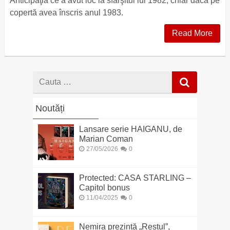
Anticipaţia ce a avut loc la sfârşitul lui 1982, chiar dacă pe
copertă avea înscris anul 1983.
Read More
Cauta
dupa
Noutăți
Lansare serie HAIGANU, de
Marian Coman
27/05/2026
0
Protected: CASA STARLING –
Capitol bonus
11/04/2025
0
Nemira prezintă „Restul”,