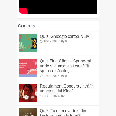
Concurs
Quiz: Ghicește cartea NEMI!
10/12/2024
0
Quiz Ziua Cărții – Spune-mi
unde și cum citești ca să îți
spun ce să citești
22/04/2024
0
Regulament Concurs „Intră în
universul lui King”
26/02/2024
1
Quiz: Tu cum evadezi din
Distrugătorul de lumi?