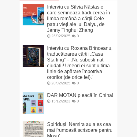
Interviu cu Silvia Năstasie,
care semnează traducerea în
limba română a cărții Cele
patru vieți ale lui Daiyu, de
Jenny Tinghui Zhang
26/02/2025
0
Interviu cu Roxana Brînceanu,
traducătoarea cărții „Casa
Starling” – „Nu subestimați
ciudații! Uneori ei sunt ultima
linie de apărare împotriva
ororilor (de orice fel).”
20/02/2025
0
DAR MOTAN pleacă în China!
15/12/2023
0
Spiridușii Nemira au ales cea
mai frumoasă scrisoare pentru
Moșu’