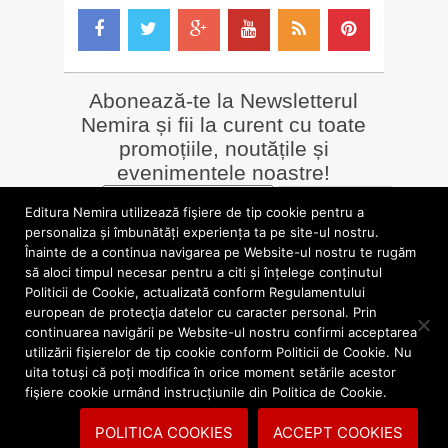
Abonează-te la Newsletterul
Nemira și fii la curent cu toate
promoțiile, noutățile și
evenimentele noastre!
Email
*
Editura Nemira utilizează fişiere de tip cookie pentru a
personaliza și îmbunătăți experiența ta pe site-ul nostru.
Înainte de a continua navigarea pe Website-ul nostru te rugăm
LIBRĂRII online
Alte siteuri
să aloci timpul necesar pentru a citi și înțelege conținutul
»
Librăria Online Nemira
»
Nemira Media
Politicii de Cookie, actualizată conform Regulamentului
»
Nemi
»
Valentin Nicolau
european de protecţia datelor cu caracter personal. Prin
continuarea navigării pe Website-ul nostru confirmi acceptarea
utilizării fişierelor de tip cookie conform Politicii de Cookie. Nu
blog.nemira.ro © 2026. Toate drepturile rezervate.
uita totuși că poți modifica în orice moment setările acestor
fişiere cookie urmând instrucțiunile din Politica de Cookie.
Politica de confidentialitate
Politica cookies
POLITICA COOKIES
ACCEPT COOKIES