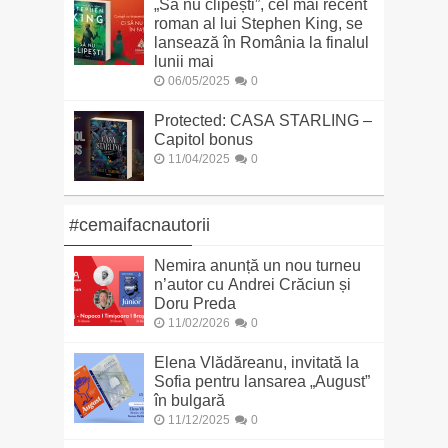
„Să nu clipești”, cel mai recent
roman al lui Stephen King, se
lansează în România la finalul
lunii mai
06/05/2025
0
Protected: CASA STARLING –
Capitol bonus
11/04/2025
0
#cemaifacnautorii
Nemira anunță un nou turneu
n’autor cu Andrei Crăciun și
Doru Preda
11/02/2026
0
Elena Vlădăreanu, invitată la
Sofia pentru lansarea „August”
în bulgară
11/12/2025
0