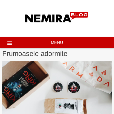
Skip
to
content
MENU
Frumoasele adormite