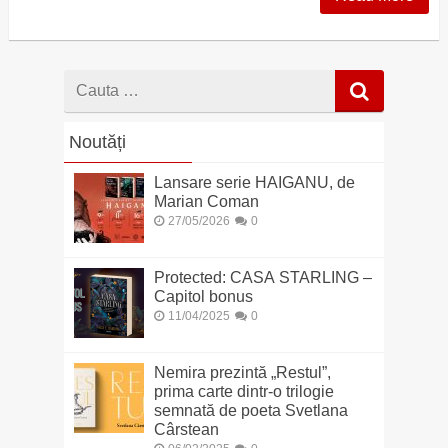
Cauta
dupa
Noutăți
Lansare serie HAIGANU, de
Marian Coman
27/05/2026
0
Protected: CASA STARLING –
Capitol bonus
11/04/2025
0
Nemira prezintă „Restul”,
prima carte dintr-o trilogie
semnată de poeta Svetlana
Cârstean