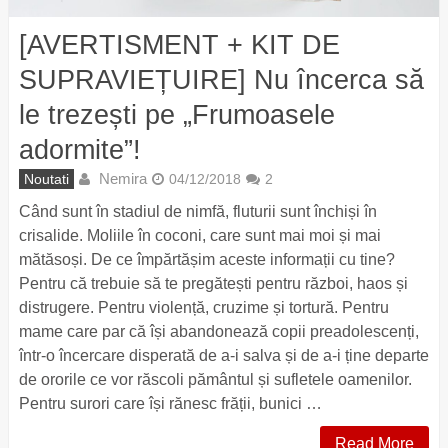
[AVERTISMENT + KIT DE
SUPRAVIEȚUIRE] Nu încerca să
le trezești pe „Frumoasele
adormite”!
Nemira
Noutati
04/12/2018
2
Când sunt în stadiul de nimfă, fluturii sunt închiși în
crisalide. Moliile în coconi, care sunt mai moi și mai
mătăsoși. De ce împărtășim aceste informații cu tine?
Pentru că trebuie să te pregătești pentru război, haos și
distrugere. Pentru violență, cruzime și tortură. Pentru
mame care par că își abandonează copii preadolescenți,
într-o încercare disperată de a-i salva și de a-i ține departe
de ororile ce vor răscoli pământul și sufletele oamenilor.
Pentru surori care își rănesc frății, bunici …
Read More