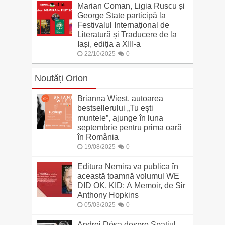
Marian Coman, Ligia Ruscu și
George State participă la
Festivalul Internațional de
Literatură și Traducere de la
Iași, ediția a XIII-a
22/10/2025
0
Noutăți Orion
Brianna Wiest, autoarea
bestsellerului „Tu ești
muntele”, ajunge în luna
septembrie pentru prima oară
în România
19/08/2025
0
Editura Nemira va publica în
această toamnă volumul WE
DID OK, KID: A Memoir, de Sir
Anthony Hopkins
05/03/2025
0
Andrei Dósa despre Spațiul