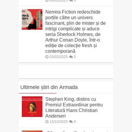
06/02/2025
0
Nemira Fiction redeschide
porțile către un univers
fascinant, plin de mister și de
intrigi complicate și aduce
seria Sherlock Holmes, de
Arthur Conan Doyle, într-o
ediție de colecție fresh și
contemporană
03/02/2025
0
Ultimele știri din Armada
Stephen King, distins cu
Premiul Extraordinar pentru
Literatură Hans Christian
Andersen
15/10/2025
0