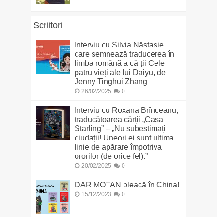
Scriitori
Interviu cu Silvia Năstasie,
care semnează traducerea în
limba română a cărții Cele
patru vieți ale lui Daiyu, de
Jenny Tinghui Zhang
26/02/2025
0
Interviu cu Roxana Brînceanu,
traducătoarea cărții „Casa
Starling” – „Nu subestimați
ciudații! Uneori ei sunt ultima
linie de apărare împotriva
ororilor (de orice fel).”
20/02/2025
0
DAR MOTAN pleacă în China!
15/12/2023
0