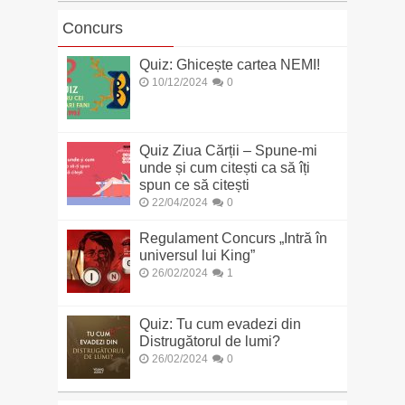
Concurs
Quiz: Ghicește cartea NEMI!
10/12/2024
0
Quiz Ziua Cărții – Spune-mi
unde și cum citești ca să îți
spun ce să citești
22/04/2024
0
Regulament Concurs „Intră în
universul lui King”
26/02/2024
1
Quiz: Tu cum evadezi din
Distrugătorul de lumi?
26/02/2024
0