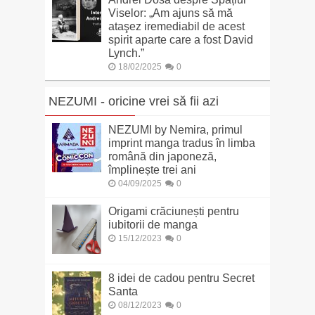
Viselor: „Am ajuns să mă
ataşez iremediabil de acest
spirit aparte care a fost David
Lynch.”
18/02/2025
0
NEZUMI - oricine vrei să fii azi
NEZUMI by Nemira, primul
imprint manga tradus în limba
română din japoneză,
împlinește trei ani
04/09/2025
0
Origami crăciunești pentru
iubitorii de manga
15/12/2023
0
8 idei de cadou pentru Secret
Santa
08/12/2023
0