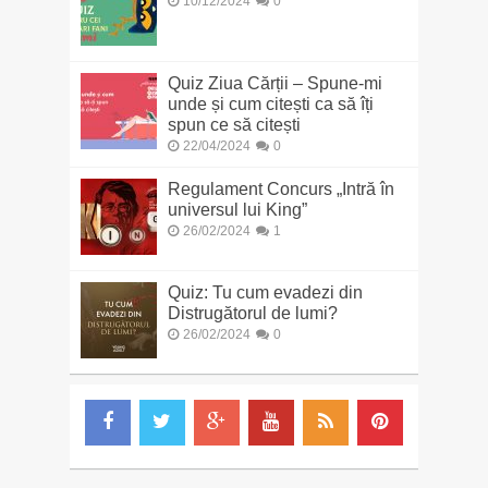
10/12/2024
0
Quiz Ziua Cărții – Spune-mi
unde și cum citești ca să îți
spun ce să citești
22/04/2024
0
Regulament Concurs „Intră în
universul lui King”
26/02/2024
1
Quiz: Tu cum evadezi din
Distrugătorul de lumi?
26/02/2024
0