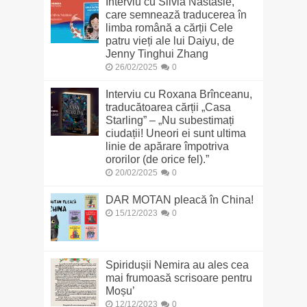
Interviu cu Silvia Năstasie,
care semnează traducerea în
limba română a cărții Cele
patru vieți ale lui Daiyu, de
Jenny Tinghui Zhang
26/02/2025
0
Interviu cu Roxana Brînceanu,
traducătoarea cărții „Casa
Starling” – „Nu subestimați
ciudații! Uneori ei sunt ultima
linie de apărare împotriva
ororilor (de orice fel).”
20/02/2025
0
DAR MOTAN pleacă în China!
15/12/2023
0
Spiridușii Nemira au ales cea
mai frumoasă scrisoare pentru
Moșu’
12/12/2023
0