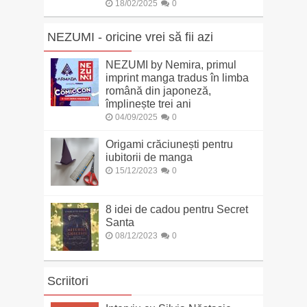
18/02/2025
0
NEZUMI - oricine vrei să fii azi
NEZUMI by Nemira, primul
imprint manga tradus în limba
română din japoneză,
împlinește trei ani
04/09/2025
0
Origami crăciunești pentru
iubitorii de manga
15/12/2023
0
8 idei de cadou pentru Secret
Santa
08/12/2023
0
Scriitori