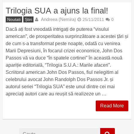
Trilogia SUA a ajuns la final!
Andreea (Nemira)
Noutati
Știri
25/11/2011
0
Dacă ați fost vreodată intrigați de puterea “visului
american”, de prosperitatea surprinzătoare a acestei țări și
de cum s-a transformat peste noapte, odată cu venirea
Marii Depresiuni, în focarul crizei economice, John Dos
Passos vă va duce “în spatele cortinei” în această nouă
apariție editorială, “Trilogia S.U.A.: Marile afaceri”.
Scriitorul american John Dos Passos, fiul nelegitim al
celebrului avocat John Randolph Dos Passos Jr. și
autorul seriei “Trilogia SUA” este unul dintre cei mai
apreciați autori care au reușit să realizeze un …
Read More
Cauta