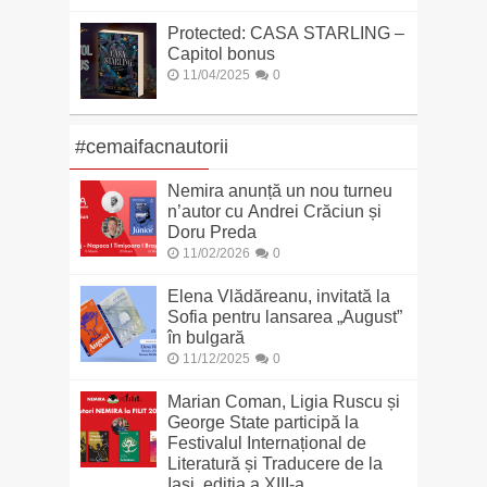
Protected: CASA STARLING –
Capitol bonus
11/04/2025
0
#cemaifacnautorii
Nemira anunță un nou turneu
n’autor cu Andrei Crăciun și
Doru Preda
11/02/2026
0
Elena Vlădăreanu, invitată la
Sofia pentru lansarea „August”
în bulgară
11/12/2025
0
Marian Coman, Ligia Ruscu și
George State participă la
Festivalul Internațional de
Literatură și Traducere de la
Iași, ediția a XIII-a