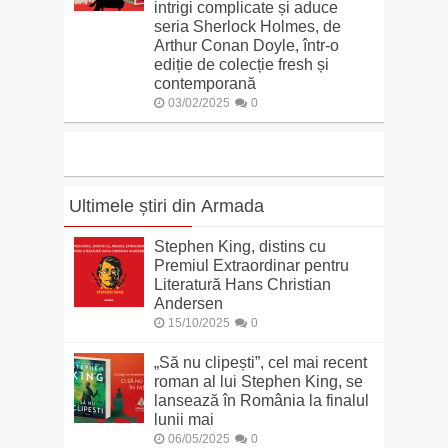
intrigi complicate și aduce
seria Sherlock Holmes, de
Arthur Conan Doyle, într-o
ediție de colecție fresh și
contemporană
03/02/2025
0
Ultimele știri din Armada
Stephen King, distins cu
Premiul Extraordinar pentru
Literatură Hans Christian
Andersen
15/10/2025
0
„Să nu clipești”, cel mai recent
roman al lui Stephen King, se
lansează în România la finalul
lunii mai
06/05/2025
0