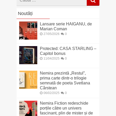
dupa
Noutăți
Lansare serie HAIGANU, de
Marian Coman
27/05/2026
0
Protected: CASA STARLING –
Capitol bonus
11/04/2025
0
Nemira prezintă „Restul”,
prima carte dintr-o trilogie
semnată de poeta Svetlana
Cârstean
06/02/2025
0
Nemira Fiction redeschide
porțile către un univers
fascinant, plin de mister și de