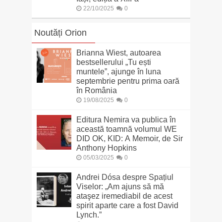
22/10/2025
0
Noutăți Orion
Brianna Wiest, autoarea
bestsellerului „Tu ești
muntele”, ajunge în luna
septembrie pentru prima oară
în România
19/08/2025
0
Editura Nemira va publica în
această toamnă volumul WE
DID OK, KID: A Memoir, de Sir
Anthony Hopkins
05/03/2025
0
Andrei Dósa despre Spațiul
Viselor: „Am ajuns să mă
ataşez iremediabil de acest
spirit aparte care a fost David
Lynch.”