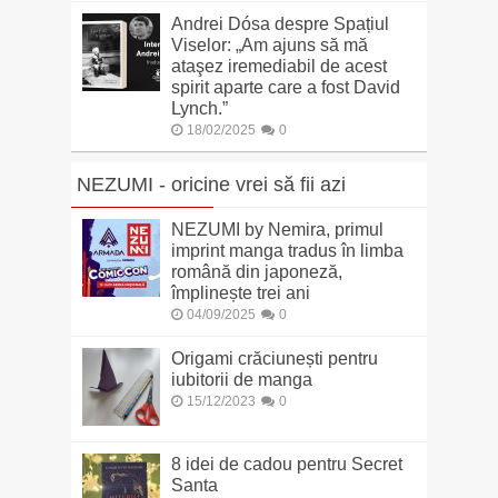
Andrei Dósa despre Spațiul
Viselor: „Am ajuns să mă
ataşez iremediabil de acest
spirit aparte care a fost David
Lynch.”
18/02/2025
0
NEZUMI - oricine vrei să fii azi
NEZUMI by Nemira, primul
imprint manga tradus în limba
română din japoneză,
împlinește trei ani
04/09/2025
0
Origami crăciunești pentru
iubitorii de manga
15/12/2023
0
8 idei de cadou pentru Secret
Santa