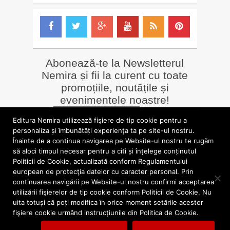
Abonează-te la Newsletterul
Nemira și fii la curent cu toate
promoțiile, noutățile și
evenimentele noastre!
Email
*
Editura Nemira utilizează fişiere de tip cookie pentru a
personaliza și îmbunătăți experiența ta pe site-ul nostru.
Înainte de a continua navigarea pe Website-ul nostru te rugăm
LIBRĂRII online
Alte siteuri
să aloci timpul necesar pentru a citi și înțelege conținutul
»
Librăria Online Nemira
»
Nemira Media
Politicii de Cookie, actualizată conform Regulamentului
»
Nemi
»
Valentin Nicolau
european de protecţia datelor cu caracter personal. Prin
continuarea navigării pe Website-ul nostru confirmi acceptarea
utilizării fişierelor de tip cookie conform Politicii de Cookie. Nu
blog.nemira.ro © 2026. Toate drepturile rezervate.
uita totuși că poți modifica în orice moment setările acestor
fişiere cookie urmând instrucțiunile din Politica de Cookie.
Politica de confidentialitate
Politica cookies