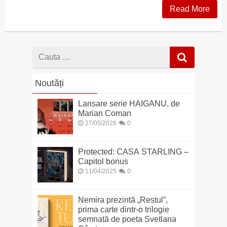
Read More
Cauta
dupa
Noutăți
Lansare serie HAIGANU, de
Marian Coman
27/05/2026
0
Protected: CASA STARLING –
Capitol bonus
11/04/2025
0
Nemira prezintă „Restul”,
prima carte dintr-o trilogie
semnată de poeta Svetlana