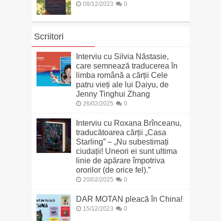
08/12/2023
0
Scriitori
Interviu cu Silvia Năstasie,
care semnează traducerea în
limba română a cărții Cele
patru vieți ale lui Daiyu, de
Jenny Tinghui Zhang
26/02/2025
0
Interviu cu Roxana Brînceanu,
traducătoarea cărții „Casa
Starling” – „Nu subestimați
ciudații! Uneori ei sunt ultima
linie de apărare împotriva
ororilor (de orice fel).”
20/02/2025
0
DAR MOTAN pleacă în China!
15/12/2023
0