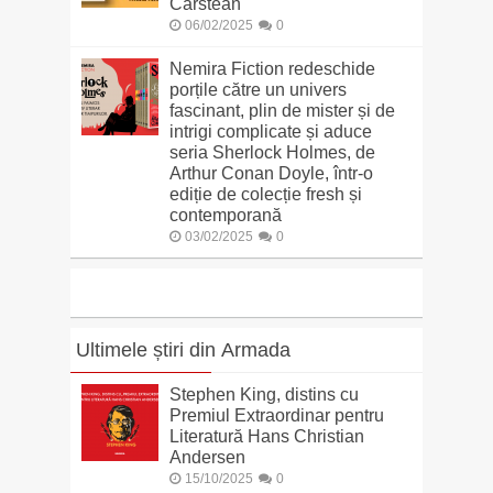
Cârstean
06/02/2025
0
Nemira Fiction redeschide
porțile către un univers
fascinant, plin de mister și de
intrigi complicate și aduce
seria Sherlock Holmes, de
Arthur Conan Doyle, într-o
ediție de colecție fresh și
contemporană
03/02/2025
0
Ultimele știri din Armada
Stephen King, distins cu
Premiul Extraordinar pentru
Literatură Hans Christian
Andersen
15/10/2025
0