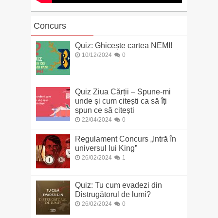
Concurs
Quiz: Ghicește cartea NEMI!
10/12/2024
0
Quiz Ziua Cărții – Spune-mi
unde și cum citești ca să îți
spun ce să citești
22/04/2024
0
Regulament Concurs „Intră în
universul lui King”
26/02/2024
1
Quiz: Tu cum evadezi din
Distrugătorul de lumi?
26/02/2024
0