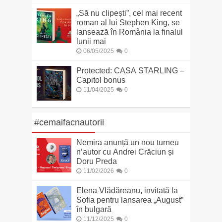
„Să nu clipești”, cel mai recent
roman al lui Stephen King, se
lansează în România la finalul
lunii mai
06/05/2025
0
Protected: CASA STARLING –
Capitol bonus
11/04/2025
0
#cemaifacnautorii
Nemira anunță un nou turneu
n’autor cu Andrei Crăciun și
Doru Preda
11/02/2026
0
Elena Vlădăreanu, invitată la
Sofia pentru lansarea „August”
în bulgară
11/12/2025
0