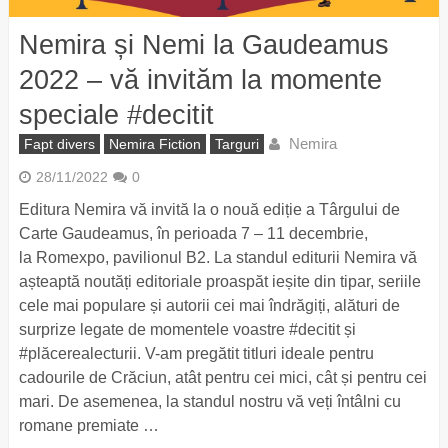
Nemira și Nemi la Gaudeamus
2022 – vă invităm la momente
speciale #decitit
Nemira
Fapt divers
Nemira Fiction
Targuri
28/11/2022
0
Editura Nemira vă invită la o nouă ediție a Târgului de
Carte Gaudeamus, în perioada 7 – 11 decembrie,
la Romexpo, pavilionul B2. La standul editurii Nemira vă
așteaptă noutăți editoriale proaspăt ieșite din tipar, seriile
cele mai populare și autorii cei mai îndrăgiți, alături de
surprize legate de momentele voastre #decitit și
#plăcerealecturii. V-am pregătit titluri ideale pentru
cadourile de Crăciun, atât pentru cei mici, cât și pentru cei
mari. De asemenea, la standul nostru vă veți întâlni cu
romane premiate …