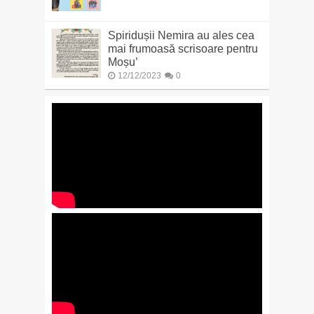
Spiridușii Nemira au ales cea
mai frumoasă scrisoare pentru
Moșu’
12/12/2023
0