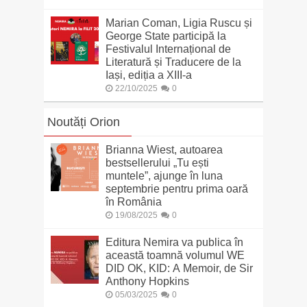
Marian Coman, Ligia Ruscu și
George State participă la
Festivalul Internațional de
Literatură și Traducere de la
Iași, ediția a XIII-a
22/10/2025
0
Noutăți Orion
Brianna Wiest, autoarea
bestsellerului „Tu ești
muntele”, ajunge în luna
septembrie pentru prima oară
în România
19/08/2025
0
Editura Nemira va publica în
această toamnă volumul WE
DID OK, KID: A Memoir, de Sir
Anthony Hopkins
05/03/2025
0