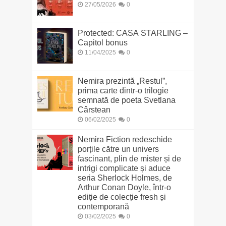
27/05/2026
0
Protected: CASA STARLING –
Capitol bonus
11/04/2025
0
Nemira prezintă „Restul”,
prima carte dintr-o trilogie
semnată de poeta Svetlana
Cârstean
06/02/2025
0
Nemira Fiction redeschide
porțile către un univers
fascinant, plin de mister și de
intrigi complicate și aduce
seria Sherlock Holmes, de
Arthur Conan Doyle, într-o
ediție de colecție fresh și
contemporană
03/02/2025
0