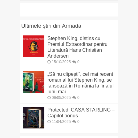
Ultimele știri din Armada
Stephen King, distins cu
Premiul Extraordinar pentru
Literatură Hans Christian
Andersen
15/10/2025
0
„Să nu clipești”, cel mai recent
roman al lui Stephen King, se
lansează în România la finalul
lunii mai
06/05/2025
0
Protected: CASA STARLING –
Capitol bonus
11/04/2025
0