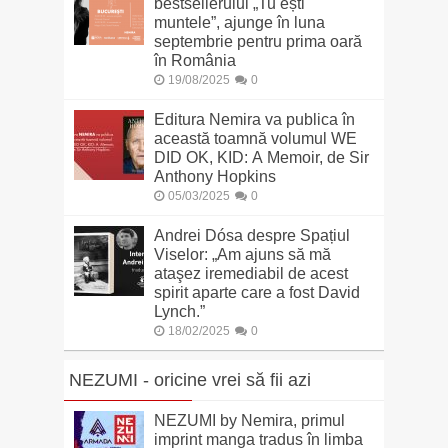
bestsellerului „Tu ești
muntele”, ajunge în luna
septembrie pentru prima oară
în România
19/08/2025
0
Editura Nemira va publica în
această toamnă volumul WE
DID OK, KID: A Memoir, de Sir
Anthony Hopkins
05/03/2025
0
Andrei Dósa despre Spațiul
Viselor: „Am ajuns să mă
ataşez iremediabil de acest
spirit aparte care a fost David
Lynch.”
18/02/2025
0
NEZUMI - oricine vrei să fii azi
NEZUMI by Nemira, primul
imprint manga tradus în limba