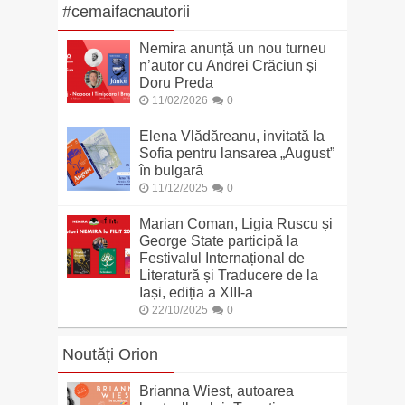
#cemaifacnautorii
Nemira anunță un nou turneu
n’autor cu Andrei Crăciun și
Doru Preda
11/02/2026
0
Elena Vlădăreanu, invitată la
Sofia pentru lansarea „August”
în bulgară
11/12/2025
0
Marian Coman, Ligia Ruscu și
George State participă la
Festivalul Internațional de
Literatură și Traducere de la
Iași, ediția a XIII-a
22/10/2025
0
Noutăți Orion
Brianna Wiest, autoarea