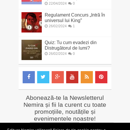
22/04/2024
0
Regulament Concurs „Intră în
universul lui King”
26/02/2024
1
Quiz: Tu cum evadezi din
Distrugătorul de lumi?
26/02/2024
0
Abonează-te la Newsletterul
Nemira și fii la curent cu toate
promoțiile, noutățile și
evenimentele noastre!
Email
*