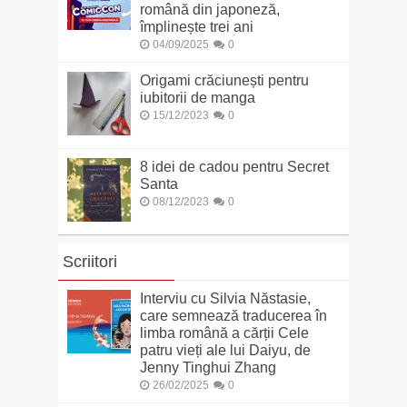
română din japoneză,
împlinește trei ani
04/09/2025
0
Origami crăciunești pentru
iubitorii de manga
15/12/2023
0
8 idei de cadou pentru Secret
Santa
08/12/2023
0
Scriitori
Interviu cu Silvia Năstasie,
care semnează traducerea în
limba română a cărții Cele
patru vieți ale lui Daiyu, de
Jenny Tinghui Zhang
26/02/2025
0