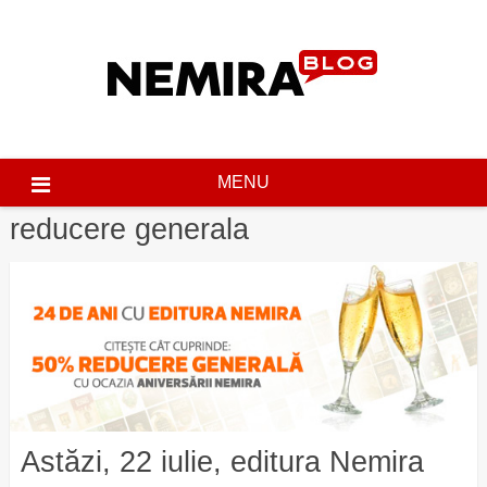
Skip
to
content
MENU
reducere generala
Astăzi, 22 iulie, editura Nemira