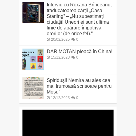
Interviu cu Roxana Brînceanu,
traducătoarea cărții „Casa
Starling” – „Nu subestimați
ciudații! Uneori ei sunt ultima
linie de apărare împotriva
ororilor (de orice fel).”
20/02/2025
0
DAR MOTAN pleacă în China!
15/12/2023
0
Spiridușii Nemira au ales cea
mai frumoasă scrisoare pentru
Moșu’
12/12/2023
0