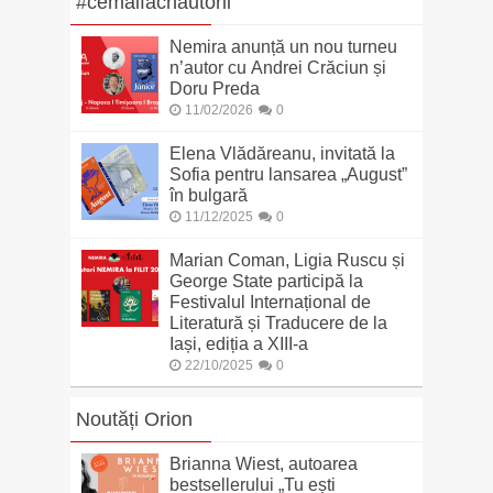
#cemaifacnautorii
Nemira anunță un nou turneu
n’autor cu Andrei Crăciun și
Doru Preda
11/02/2026
0
Elena Vlădăreanu, invitată la
Sofia pentru lansarea „August”
în bulgară
11/12/2025
0
Marian Coman, Ligia Ruscu și
George State participă la
Festivalul Internațional de
Literatură și Traducere de la
Iași, ediția a XIII-a
22/10/2025
0
Noutăți Orion
Brianna Wiest, autoarea
bestsellerului „Tu ești