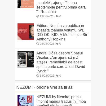
muntele”, ajunge în luna
septembrie pentru prima oară
în România
19/08/2025
0
Editura Nemira va publica în
această toamnă volumul WE
DID OK, KID: A Memoir, de Sir
Anthony Hopkins
05/03/2025
0
Andrei Dósa despre Spațiul
Viselor: „Am ajuns să mă
ataşez iremediabil de acest
spirit aparte care a fost David
Lynch.”
18/02/2025
0
NEZUMI - oricine vrei să fii azi
NEZUMI by Nemira, primul
imprint manga tradus în limba
română din japoneză,