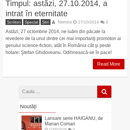
Timpul: astăzi, 27.10.2014, a
intrat în eternitate
Nemira
Scriitori
Special
Știri
27/10/2014
0
Astăzi, 27 octombrie 2014, ne luăm din păcate la
revedere de la unul dintre cei mai importanţi promotori ai
genului science-fiction, atât în România cât şi peste
hotare: Ştefan Ghidoveanu. Odihnească-se în pace!
Read More
Cauta
dupa
Noutăți
Lansare serie HAIGANU, de
Marian Coman
27/05/2026
0