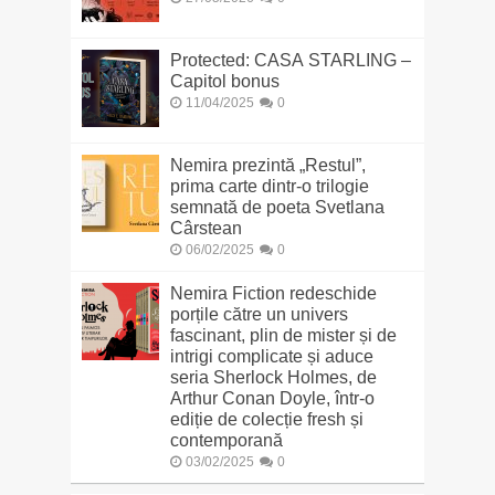
Protected: CASA STARLING –
Capitol bonus
11/04/2025
0
Nemira prezintă „Restul”,
prima carte dintr-o trilogie
semnată de poeta Svetlana
Cârstean
06/02/2025
0
Nemira Fiction redeschide
porțile către un univers
fascinant, plin de mister și de
intrigi complicate și aduce
seria Sherlock Holmes, de
Arthur Conan Doyle, într-o
ediție de colecție fresh și
contemporană
03/02/2025
0