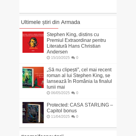
Ultimele știri din Armada
Stephen King, distins cu
Premiul Extraordinar pentru
Literatură Hans Christian
Andersen
15/10/2025
0
„Să nu clipești”, cel mai recent
roman al lui Stephen King, se
lansează în România la finalul
lunii mai
06/05/2025
0
Protected: CASA STARLING –
Capitol bonus
11/04/2025
0