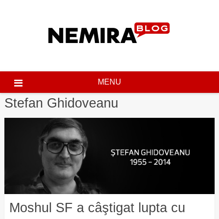
Skip
to
content
MENU
Stefan Ghidoveanu
Moshul SF a câştigat lupta cu