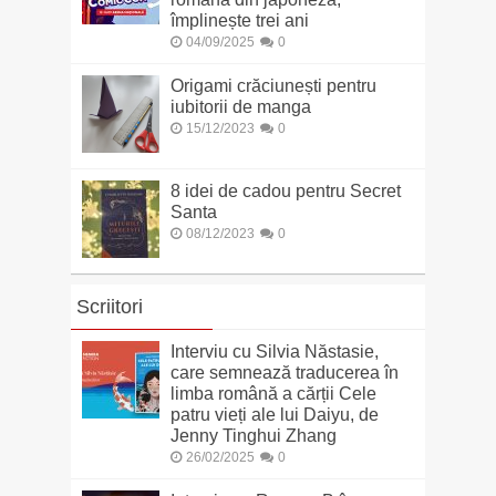
împlinește trei ani
04/09/2025
0
Origami crăciunești pentru
iubitorii de manga
15/12/2023
0
8 idei de cadou pentru Secret
Santa
08/12/2023
0
Scriitori
Interviu cu Silvia Năstasie,
care semnează traducerea în
limba română a cărții Cele
patru vieți ale lui Daiyu, de
Jenny Tinghui Zhang
26/02/2025
0