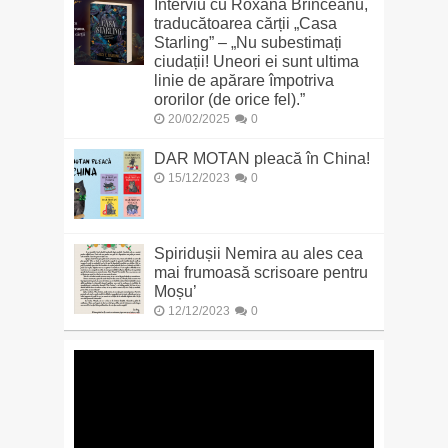
Interviu cu Roxana Brînceanu,
traducătoarea cărții „Casa
Starling” – „Nu subestimați
ciudații! Uneori ei sunt ultima
linie de apărare împotriva
ororilor (de orice fel).”
20/02/2025
0
DAR MOTAN pleacă în China!
15/12/2023
0
Spiridușii Nemira au ales cea
mai frumoasă scrisoare pentru
Moșu’
12/12/2023
0