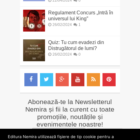
22/04/2024
0
Regulament Concurs „Intră în
universul lui King”
26/02/2024
1
Quiz: Tu cum evadezi din
Distrugătorul de lumi?
26/02/2024
0
Abonează-te la Newsletterul
Nemira și fii la curent cu toate
promoțiile, noutățile și
evenimentele noastre!
Email
*
Editura Nemira utilizează fişiere de tip cookie pentru a