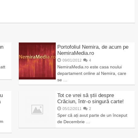
un
Portofoliul Nemira, de acum pe
NemiraMedia.ro
09/01/2012
4
att
NemiraMedia.ro este casa noului
departament online al Nemira, care
se …
cu
Tot ce vrei să știi despre
a
Crăciun, într-o singură carte!
05/12/2011
2
Sper că ați avut parte de un început
ăm
de Decembrie …