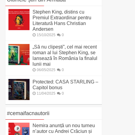
Stephen King, distins cu
Premiul Extraordinar pentru
Literatură Hans Christian
Andersen
15/10/2025
0
„Să nu clipești”, cel mai recent
roman al lui Stephen King, se
lansează în România la finalul
lunii mai
06/05/2025
0
Protected: CASA STARLING –
Capitol bonus
11/04/2025
0
#cemaifacnautorii
Nemira anunță un nou turneu
n’autor cu Andrei Crăciun și