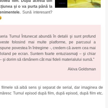
doilea film. După acesta din
cţiunea şi o va purta până la
enimentele.
Sună interesant?
eria Turnul Întunecat abundă în detalii şi sunt profund
veste folosind mai multe platforme, pe parcusul a
 spune povestea în întregime -, credem că avem cea mai
oland pe ecran. Suntem foarte entuziasmaţi – şi chiar
 – şi dorim să rămânem cât mai fideli materialului sursă.”
Akiva Goldsman
cât filmele să aibă sens şi separat de serial, dar imaginea de