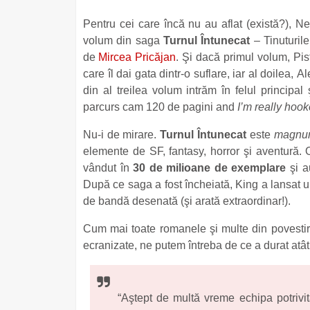
Pentru cei care încă nu au aflat (există?), Ne
volum din saga
Turnul Întunecat
– Tinuturile
de
Mircea Pricăjan
. Şi dacă primul volum, Pist
care îl dai gata dintr-o suflare, iar al doilea, Al
din al treilea volum intrăm în felul principa
parcurs cam 120 de pagini and
I’m really hoo
Nu-i de mirare.
Turnul Întunecat
este
magnu
elemente de SF, fantasy, horror şi aventură.
vândut în
30 de milioane de exemplare
şi a
După ce saga a fost încheiată, King a lansat 
de bandă desenată (şi arată extraordinar!).
Cum mai toate romanele şi multe din povestir
ecranizate, ne putem întreba de ce a durat atâ
“Aştept de multă vreme echipa potrivi