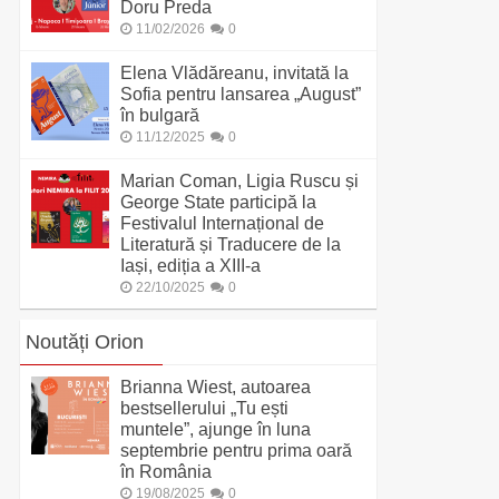
Doru Preda
11/02/2026
0
Elena Vlădăreanu, invitată la
Sofia pentru lansarea „August”
în bulgară
11/12/2025
0
Marian Coman, Ligia Ruscu și
George State participă la
Festivalul Internațional de
Literatură și Traducere de la
Iași, ediția a XIII-a
22/10/2025
0
Noutăți Orion
Brianna Wiest, autoarea
bestsellerului „Tu ești
muntele”, ajunge în luna
septembrie pentru prima oară
în România
19/08/2025
0