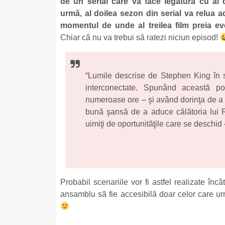
de un serial care va face legătura cu al 
urmă, al doilea sezon din serial va relua a
momentul de unde al treilea film preia ev
Chiar că nu va trebui să ratezi niciun episod!
“Lumile descrise de Stephen King în s
interconectate. Spunând această po
numeroase ore – şi având dorinţa de a
bună şansă de a aduce călătoria lui R
uimiţi de oportunităţile care se deschid
Probabil scenariile vor fi astfel realizate în