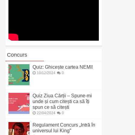
Concurs
Quiz: Ghicește cartea NEMI!
10/12/2024
0
Quiz Ziua Cărții – Spune-mi
unde și cum citești ca să îți
spun ce să citești
22/04/2024
0
Regulament Concurs „Intră în
universul lui King”