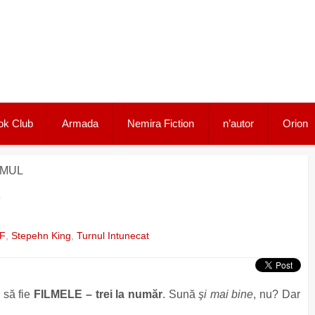
ok Club
Armada
Nemira Fiction
n’autor
Orion
ILMUL
L
F
,
Stepehn King
,
Turnul Intunecat
a să fie
FILMELE – trei la număr
. Sună
şi mai bine
, nu? Dar