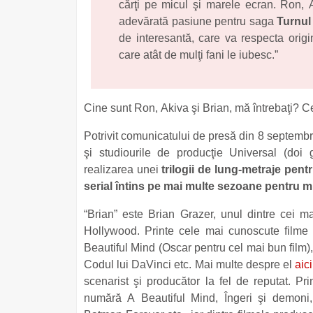
cărţi pe micul şi marele ecran. Ron, 
adevărată pasiune pentru saga
Turnul
de interesantă, care va respecta origi
care atât de mulţi fani le iubesc.”
Cine sunt Ron, Akiva şi Brian, mă întrebaţi? 
Potrivit comunicatului de presă din 8 septemb
şi studiourile de producţie Universal (doi 
realizarea unei
trilogii de lung-metraje pent
serial întins pe mai multe sezoane pentru m
“Brian” este Brian Grazer, unul dintre cei ma
Hollywood. Printe cele mai cunoscute filme
Beautiful Mind (Oscar pentru cel mai bun film)
Codul lui DaVinci etc. Mai multe despre el
aici
scenarist şi producător la fel de reputat. Pri
numără A Beautiful Mind, Îngeri şi demoni,