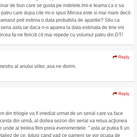
inar de bun care se gusta pe indelete.Imi-e teama ca o sa
atru care dupa cite mi-o spus Mircea este si mai mare decit
i amarul poti estima o data probabila de aparitie? Stiu ca
 seria asta iar daca n-o aparea la data estimata de tine imi
rcea fa-ne fericiti cit mai repede cu volumul patru din DT!
Reply
estru al anului viitor, asa ne dorim.
Reply
lm din trilogie va fi imediat urmat de un serial care va face
acesta din urmă, al doilea sezon din serial va relua acţiunea
 al treilea film preia evenimentele. ” asta ar putea fi un
etaliez de ce, totusi cand vad ce oameni se vor ocupa de