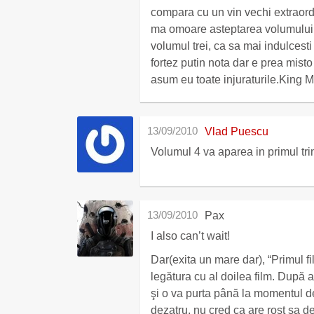
compara cu un vin vechi extraord
ma omoare asteptarea volumului p
volumul trei, ca sa mai indulcest
fortez putin nota dar e prea misto
asum eu toate injuraturile.King Mi
13/09/2010
Vlad Puescu
Volumul 4 va aparea in primul trim
13/09/2010
Pax
I also can’t wait!
Dar(exita un mare dar), “Primul fi
legătura cu al doilea film. După 
şi o va purta până la momentul de unde
dezatru, nu cred ca are rost sa d