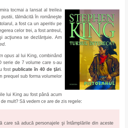
mira tocmai a lansat al treilea
 pustii, tălmăcită în româneşte
olarul, a fost ca un aperitiv pe
egerea celor trei, a fost antreul,
l şi acţiunea se dezlănţuie. Am
ked
.
m opus
al lui King, combinând
 O serie de 7 volume care s-au
u fost
publicate în 40 de ţări
.
un prequel sub forma volumelor
ile lui King au fost până acum
t de mult? Să vedem ce are de zis regele:
tă care să aducă personajele şi întâmplările din aceste