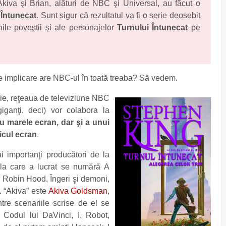
Akiva şi Brian, alături de NBC şi Universal, au făcut o
 Întunecat
. Sunt sigur că rezultatul va fi o serie deosebit
nile poveştii şi ale personajelor
Turnului Întunecat
pe
Ce implicare are NBC-ul în toată treaba? Să vedem.
rie, reţeaua de televiziune NBC
giganţi, deci) vor colabora la
ru marele ecran, dar şi a unui
icul ecran
.
i importanţi producători de la
 la care a lucrat se numără A
, Robin Hood, Îngeri şi demoni,
. “Akiva” este
Akiva Goldsman
,
ntre scenariile scrise de el se
 Codul lui DaVinci, I, Robot,