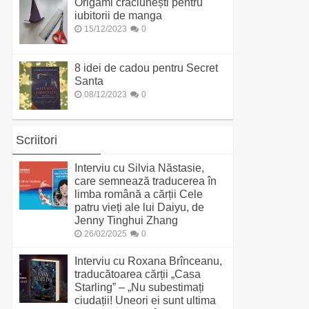
Origami crăciunești pentru
iubitorii de manga
15/12/2023
0
8 idei de cadou pentru Secret
Santa
08/12/2023
0
Scriitori
Interviu cu Silvia Năstasie,
care semnează traducerea în
limba română a cărții Cele
patru vieți ale lui Daiyu, de
Jenny Tinghui Zhang
26/02/2025
0
Interviu cu Roxana Brînceanu,
traducătoarea cărții „Casa
Starling” – „Nu subestimați
ciudații! Uneori ei sunt ultima