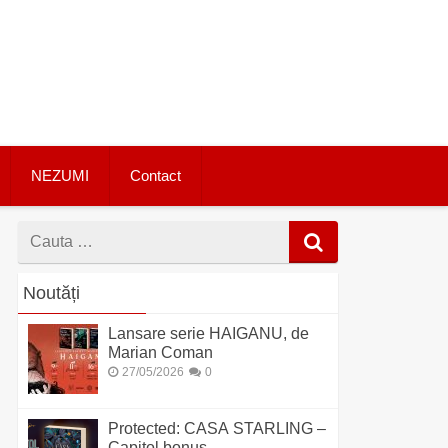
NEZUMI
Contact
Cauta
dupa
Noutăți
Lansare serie HAIGANU, de
Marian Coman
27/05/2026
0
Protected: CASA STARLING –
Capitol bonus