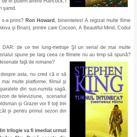
e de el putem aminti Hancock, I
h şamd.
 s-a prins?
Ron Howard
, bineinteles! A regizat multe filme
Akiva şi Brian), printre care Cocoon, A Beautiful Mind, Codul
. DAR: de ce trei lung-metraje ŞI un serial de mai multe
alul spune pe larg ceea ce filmele nu au timp să spună?
e desenate faţă de romane?
a despre asta, nu cred că o să
d mai multe platforme, filmul şi
 paralele din sus-numita sagă.
ezon de televiziune, scenariul
sman şi Grazer vor fi toţi trei
 cât şi pentru primul sezon din
in trilogie va fi imediat urmat