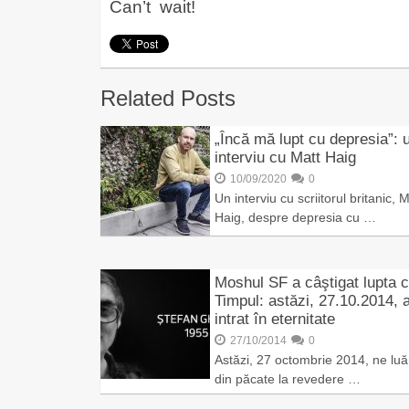
Can’t wait!
Related Posts
„Încă mă lupt cu depresia”: 
interviu cu Matt Haig
10/09/2020
0
Un interviu cu scriitorul britanic, M
Haig, despre depresia cu …
Moshul SF a câştigat lupta 
Timpul: astăzi, 27.10.2014, 
intrat în eternitate
27/10/2014
0
Astăzi, 27 octombrie 2014, ne lu
din păcate la revedere …