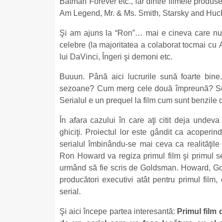
Batman Forever etc., iar dintre filmele produs
Am Legend, Mr. & Ms. Smith, Starsky and Huc
Şi am ajuns la “Ron”… mai e cineva care nu
celebre (la majoritatea a colaborat tocmai cu 
lui DaVinci, Îngeri şi demoni etc.
Buuun. Până aici lucrurile sună foarte bine
sezoane? Cum merg cele două împreună? Seri
Serialul e un prequel la film cum sunt benzil
În afara cazului în care aţi citit deja undev
ghiciţi. Proiectul lor este gândit ca acoperin
serialul îmbinându-se mai ceva ca realităţile
Ron Howard va regiza primul film şi primul s
urmând să fie scris de Goldsman. Howard, Gold
producători executivi atât pentru primul film,
serial.
Şi aici începe partea interesantă:
Primul film d