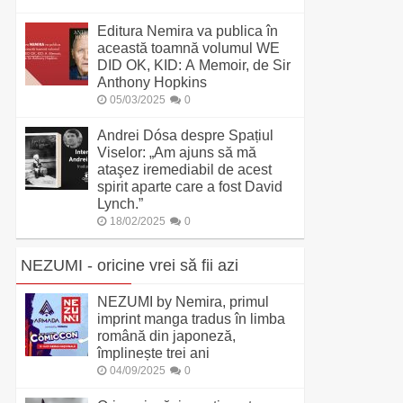
Editura Nemira va publica în
această toamnă volumul WE
DID OK, KID: A Memoir, de Sir
Anthony Hopkins
05/03/2025
0
Andrei Dósa despre Spațiul
Viselor: „Am ajuns să mă
ataşez iremediabil de acest
spirit aparte care a fost David
Lynch.”
18/02/2025
0
NEZUMI - oricine vrei să fii azi
NEZUMI by Nemira, primul
imprint manga tradus în limba
română din japoneză,
împlinește trei ani
04/09/2025
0