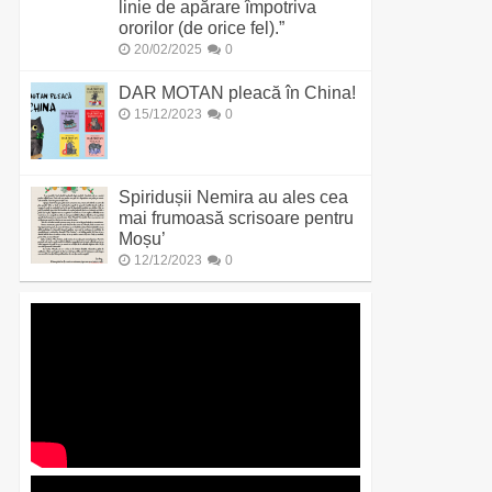
linie de apărare împotriva
ororilor (de orice fel).”
20/02/2025
0
DAR MOTAN pleacă în China!
15/12/2023
0
Spiridușii Nemira au ales cea
mai frumoasă scrisoare pentru
Moșu’
12/12/2023
0