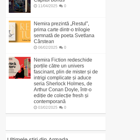
11/04/2025
0
Nemira prezintă „Restul”,
prima carte dintr-o trilogie
semnată de poeta Svetlana
Cârstean
06/02/2025
0
Nemira Fiction redeschide
porțile către un univers
fascinant, plin de mister și de
intrigi complicate și aduce
seria Sherlock Holmes, de
Arthur Conan Doyle, într-o
ediție de colecție fresh și
contemporană
03/02/2025
0
Ultimele știri din Armada