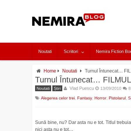
Skip
to
content
Noutati
Scriitori
Nemira Fiction Bo
Home
Noutati
Turnul Întunecat… F
Turnul Întunecat… FILMU
Vlad Puescu
Noutati
Știri
13/09/2010
8
Alegerea celor trei
,
Fantasy
,
Horror
,
Pistolarul
,
S
Sună bine, nu? Dar asta nu e tot. Titlul trebui
nici asta nu e tot…