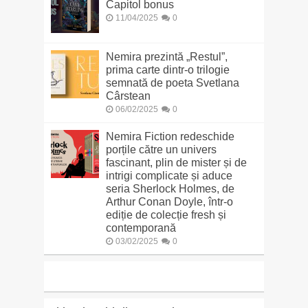
Capitol bonus
11/04/2025
0
Nemira prezintă „Restul”,
prima carte dintr-o trilogie
semnată de poeta Svetlana
Cârstean
06/02/2025
0
Nemira Fiction redeschide
porțile către un univers
fascinant, plin de mister și de
intrigi complicate și aduce
seria Sherlock Holmes, de
Arthur Conan Doyle, într-o
ediție de colecție fresh și
contemporană
03/02/2025
0