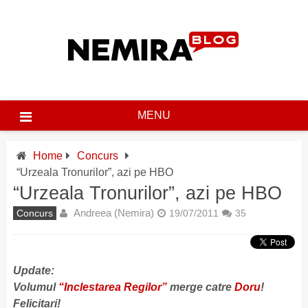
Skip
to
content
MENU
Home
Concurs
“Urzeala Tronurilor”, azi pe HBO
“Urzeala Tronurilor”, azi pe HBO
Andreea (Nemira)
Concurs
19/07/2011
35
Update:
Volumul
“Inclestarea Regilor”
merge catre
Doru
!
Felicitari!