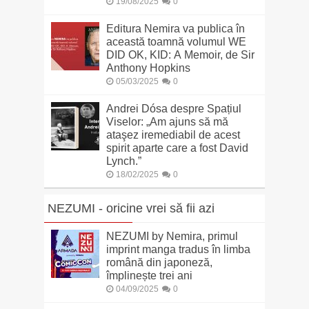
19/08/2025
0
Editura Nemira va publica în
această toamnă volumul WE
DID OK, KID: A Memoir, de Sir
Anthony Hopkins
05/03/2025
0
Andrei Dósa despre Spațiul
Viselor: „Am ajuns să mă
ataşez iremediabil de acest
spirit aparte care a fost David
Lynch.”
18/02/2025
0
NEZUMI - oricine vrei să fii azi
NEZUMI by Nemira, primul
imprint manga tradus în limba
română din japoneză,
împlinește trei ani
04/09/2025
0