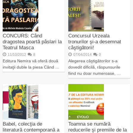
CONCURS: Când
Concursul Urzeala
dragostea poartă pâslari la
tronurilor şi-a desemnat
Teatrul Masca
câştigătorii!
11/10/2012
8
07/04/2014
0
Editura Nemira vă oferă două
Alegerea câştigătorilor s-a
invitaţii duble la piesa Când …
dovedit dificilă, răspunsurile
fiind nu doar numeroase, …
Babel, colecţia de
Toamna se numără
literatură contemporană a
reducerile şi premiile de la