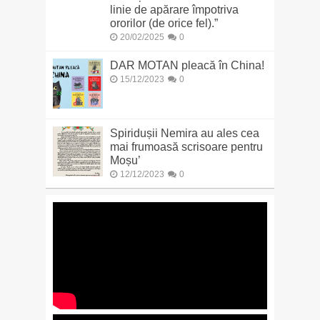
linie de apărare împotriva
ororilor (de orice fel).”
20/02/2025
0
DAR MOTAN pleacă în China!
15/12/2023
0
Spiridușii Nemira au ales cea
mai frumoasă scrisoare pentru
Moșu’
12/12/2023
0