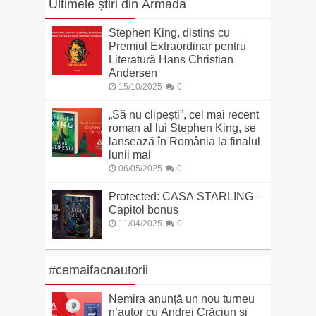
Ultimele știri din Armada
Stephen King, distins cu
Premiul Extraordinar pentru
Literatură Hans Christian
Andersen
15/10/2025
0
„Să nu clipești”, cel mai recent
roman al lui Stephen King, se
lansează în România la finalul
lunii mai
06/05/2025
0
Protected: CASA STARLING –
Capitol bonus
11/04/2025
0
#cemaifacnautorii
Nemira anunță un nou turneu
n’autor cu Andrei Crăciun și