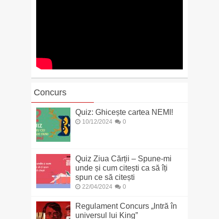
Concurs
Quiz: Ghicește cartea NEMI!
10/12/2024
0
Quiz Ziua Cărții – Spune-mi
unde și cum citești ca să îți
spun ce să citești
22/04/2024
0
Regulament Concurs „Intră în
universul lui King”