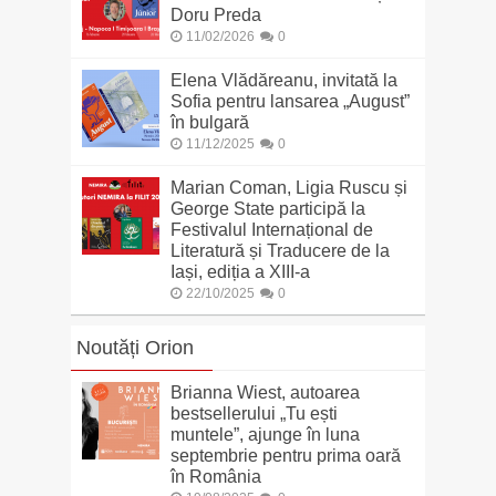
Doru Preda
11/02/2026
0
Elena Vlădăreanu, invitată la
Sofia pentru lansarea „August”
în bulgară
11/12/2025
0
Marian Coman, Ligia Ruscu și
George State participă la
Festivalul Internațional de
Literatură și Traducere de la
Iași, ediția a XIII-a
22/10/2025
0
Noutăți Orion
Brianna Wiest, autoarea
bestsellerului „Tu ești
muntele”, ajunge în luna
septembrie pentru prima oară
în România