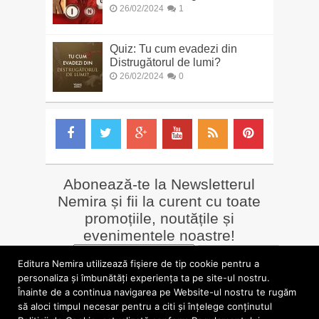
26/02/2024
1
Quiz: Tu cum evadezi din
Distrugătorul de lumi?
26/02/2024
0
Abonează-te la Newsletterul
Nemira și fii la curent cu toate
promoțiile, noutățile și
evenimentele noastre!
Email
*
Editura Nemira utilizează fişiere de tip cookie pentru a
personaliza și îmbunătăți experiența ta pe site-ul nostru.
Înainte de a continua navigarea pe Website-ul nostru te rugăm
LIBRĂRII online
Alte siteuri
să aloci timpul necesar pentru a citi și înțelege conținutul
»
Librăria Online Nemira
»
Nemira Media