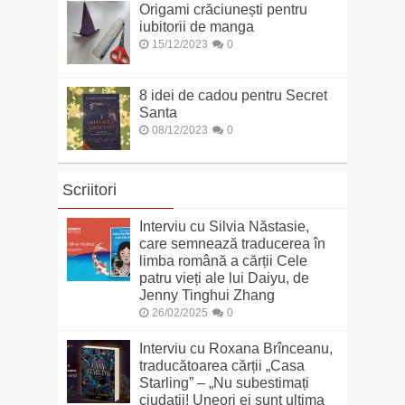
Origami crăciunești pentru
iubitorii de manga
15/12/2023
0
8 idei de cadou pentru Secret
Santa
08/12/2023
0
Scriitori
Interviu cu Silvia Năstasie,
care semnează traducerea în
limba română a cărții Cele
patru vieți ale lui Daiyu, de
Jenny Tinghui Zhang
26/02/2025
0
Interviu cu Roxana Brînceanu,
traducătoarea cărții „Casa
Starling” – „Nu subestimați
ciudații! Uneori ei sunt ultima