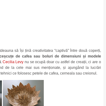
deauna să își țină creativitatea “captivă” între două coperți,
ceșcuțe de cafea sau boluri de dimensiuni și modele
.
Cecilia Levy
nu se ocupă doar cu astfel de creații, ci are o
nind de la cele mai sus menționate, și ajungând la lucrări
a tehnici ce folosesc petele de cafea, cerneala sau creionul.