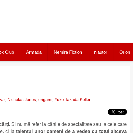
ok Club
Armada
Nemira Fiction
n’autor
Orion
zar
,
Nicholas Jones
,
origami
,
Yuko Takada Keller
cărți
. Și nu mă refer la cărțile de specialitate sau la cele care
e, ci la
talentul unor oameni de a vedea cu totul altceva