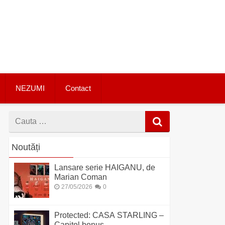
NEZUMI
Contact
Cauta
dupa
Noutăți
Lansare serie HAIGANU, de
Marian Coman
27/05/2026
0
Protected: CASA STARLING –
Capitol bonus