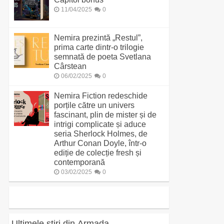
11/04/2025
0
Nemira prezintă „Restul”,
prima carte dintr-o trilogie
semnată de poeta Svetlana
Cârstean
06/02/2025
0
Nemira Fiction redeschide
porțile către un univers
fascinant, plin de mister și de
intrigi complicate și aduce
seria Sherlock Holmes, de
Arthur Conan Doyle, într-o
ediție de colecție fresh și
contemporană
03/02/2025
0
Ultimele știri din Armada