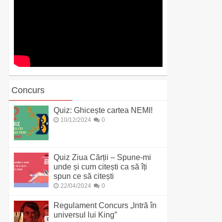
Concurs
Quiz: Ghicește cartea NEMI!
10/12/2024
0
Quiz Ziua Cărții – Spune-mi
unde și cum citești ca să îți
spun ce să citești
22/04/2024
0
Regulament Concurs „Intră în
universul lui King”