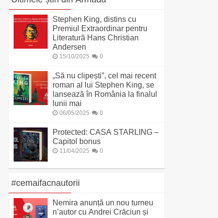
Stephen King, distins cu
Premiul Extraordinar pentru
Literatură Hans Christian
Andersen
15/10/2025
0
„Să nu clipești”, cel mai recent
roman al lui Stephen King, se
lansează în România la finalul
lunii mai
06/05/2025
0
Protected: CASA STARLING –
Capitol bonus
11/04/2025
0
#cemaifacnautorii
Nemira anunță un nou turneu
n’autor cu Andrei Crăciun și