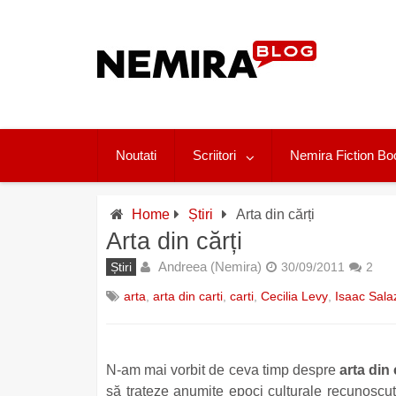
Skip
to
content
Noutati
Scriitori
Nemira Fiction Bo
Home
Știri
Arta din cărți
Arta din cărți
Andreea (Nemira)
Știri
30/09/2011
2
arta
,
arta din carti
,
carti
,
Cecilia Levy
,
Isaac Sala
N-am mai vorbit de ceva timp despre
arta din 
să trateze anumite epoci culturale recunoscut