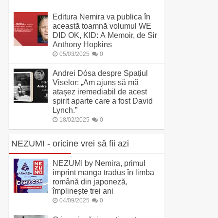
Editura Nemira va publica în
această toamnă volumul WE
DID OK, KID: A Memoir, de Sir
Anthony Hopkins
05/03/2025
0
Andrei Dósa despre Spațiul
Viselor: „Am ajuns să mă
ataşez iremediabil de acest
spirit aparte care a fost David
Lynch.”
18/02/2025
0
NEZUMI - oricine vrei să fii azi
NEZUMI by Nemira, primul
imprint manga tradus în limba
română din japoneză,
împlinește trei ani
04/09/2025
0