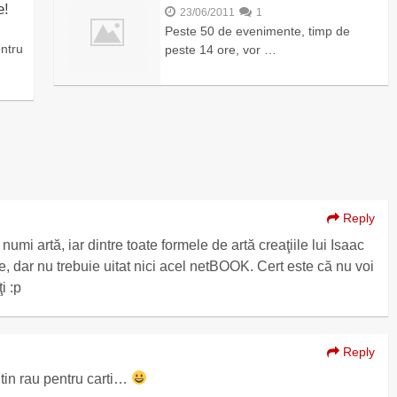
e!
23/06/2011
1
Peste 50 de evenimente, timp de
ntru
peste 14 ore, vor …
Reply
umi artă, iar dintre toate formele de artă creaţiile lui Isaac
e, dar nu trebuie uitat nici acel netBOOK. Cert este că nu voi
i :p
Reply
utin rau pentru carti…