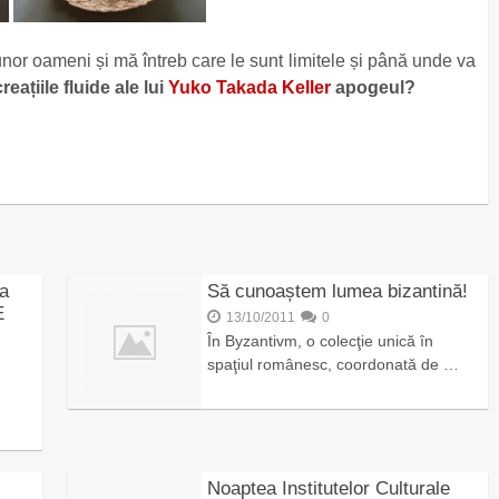
or oameni și mă întreb care le sunt limitele și până unde va
reațiile fluide ale lui
Yuko Takada Keller
apogeul?
la
Să cunoaștem lumea bizantină!
E
13/10/2011
0
În Byzantivm, o colecţie unică în
spaţiul românesc, coordonată de …
Noaptea Institutelor Culturale