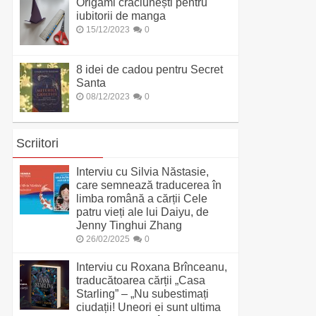
Origami crăciunești pentru
iubitorii de manga
15/12/2023
0
8 idei de cadou pentru Secret
Santa
08/12/2023
0
Scriitori
Interviu cu Silvia Năstasie,
care semnează traducerea în
limba română a cărții Cele
patru vieți ale lui Daiyu, de
Jenny Tinghui Zhang
26/02/2025
0
Interviu cu Roxana Brînceanu,
traducătoarea cărții „Casa
Starling” – „Nu subestimați
ciudații! Uneori ei sunt ultima