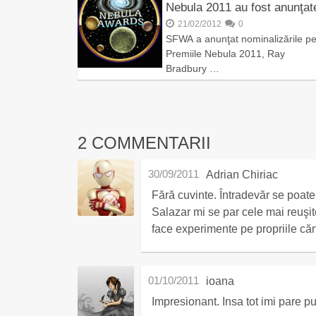
Nebula 2011 au fost anunţat
21/02/2012
0
SFWA a anunţat nominalizările pe
Premiile Nebula 2011, Ray
Bradbury …
2 COMMENTARII
30/09/2011
Adrian Chiriac
Fără cuvinte. Întradevăr se poate n
Salazar mi se par cele mai reuşit
face experimente pe propriile cărţ
01/10/2011
ioana
Impresionant. Insa tot imi pare p