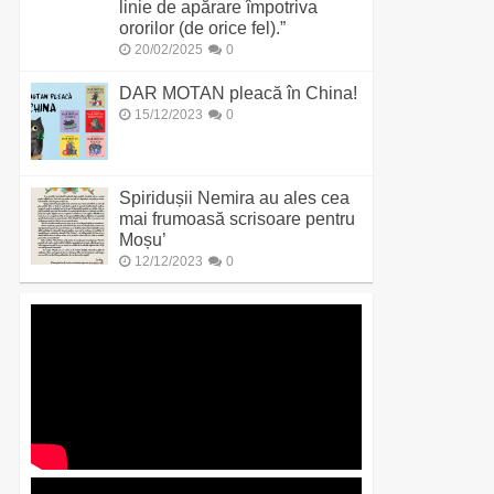
linie de apărare împotriva
ororilor (de orice fel).”
20/02/2025
0
DAR MOTAN pleacă în China!
15/12/2023
0
Spiridușii Nemira au ales cea
mai frumoasă scrisoare pentru
Moșu’
12/12/2023
0