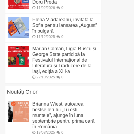
Doru Preda
11/02/2026
0
Elena Vlădăreanu, invitată la
Sofia pentru lansarea „August”
în bulgară
11/12/2025
0
Marian Coman, Ligia Ruscu și
George State participă la
Festivalul Internațional de
Literatură și Traducere de la
Iași, ediția a XIII-a
22/10/2025
0
Noutăți Orion
Brianna Wiest, autoarea
bestsellerului „Tu ești
muntele”, ajunge în luna
septembrie pentru prima oară
în România
19/08/2025
0