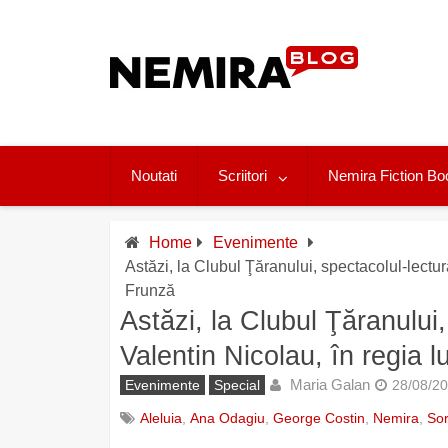
Skip
to
content
Noutati
Scriitori
Nemira Fiction Bo
Home
Evenimente
Astăzi, la Clubul Ţăranului, spectacolul-lectură
Frunză
Astăzi, la Clubul Ţăranului,
Valentin Nicolau, în regia l
Maria Galan
Evenimente
Special
28/08/2
Aleluia
,
Ana Odagiu
,
George Costin
,
Nemira
,
Sor