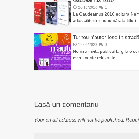
Gaudeamus 2016
20/11/2016
1
La Gaudeamus 2016 editura Nem
adus cititorilor nenumărate titluri
Turneu n’autor iese în strad
12/09/2023
0
Nemira invită publicul larg la o se
evenimente relaxante …
Lasă un comentariu
Your email address will not be published.
Requi