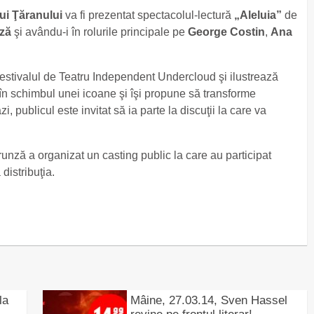
ui Ţăranului
va fi prezentat spectacolul-lectură
„Aleluia”
de
nză
şi avându-i în rolurile principale pe
George Costin
,
Ana
estivalul de Teatru Independent Undercloud şi ilustrează
în schimbul unei icoane şi îşi propune să transforme
 publicul este invitat să ia parte la discuţii la care va
runză a organizat un casting public la care au participat
distribuţia.
la
Mâine, 27.03.14, Sven Hassel