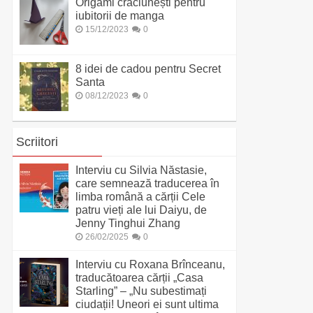
Origami crăciunești pentru
iubitorii de manga
15/12/2023
0
8 idei de cadou pentru Secret
Santa
08/12/2023
0
Scriitori
Interviu cu Silvia Năstasie,
care semnează traducerea în
limba română a cărții Cele
patru vieți ale lui Daiyu, de
Jenny Tinghui Zhang
26/02/2025
0
Interviu cu Roxana Brînceanu,
traducătoarea cărții „Casa
Starling” – „Nu subestimați
ciudații! Uneori ei sunt ultima