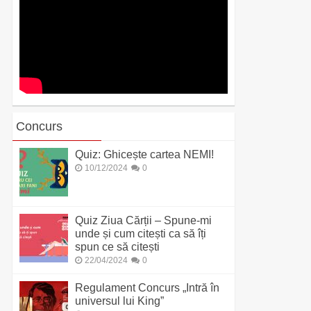
Concurs
Quiz: Ghicește cartea NEMI!
10/12/2024
0
Quiz Ziua Cărții – Spune-mi
unde și cum citești ca să îți
spun ce să citești
22/04/2024
0
Regulament Concurs „Intră în
universul lui King”