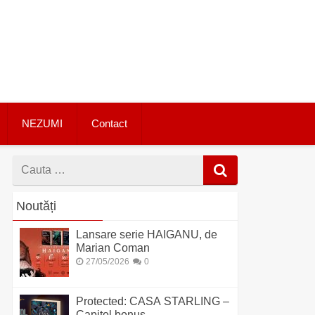
NEZUMI
Contact
Cauta
dupa
Noutăți
Lansare serie HAIGANU, de
Marian Coman
27/05/2026
0
Protected: CASA STARLING –
Capitol bonus