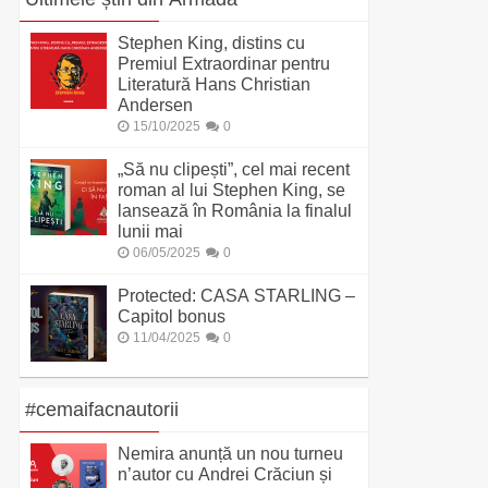
Stephen King, distins cu
Premiul Extraordinar pentru
Literatură Hans Christian
Andersen
15/10/2025
0
„Să nu clipești”, cel mai recent
roman al lui Stephen King, se
lansează în România la finalul
lunii mai
06/05/2025
0
Protected: CASA STARLING –
Capitol bonus
11/04/2025
0
#cemaifacnautorii
Nemira anunță un nou turneu
n’autor cu Andrei Crăciun și