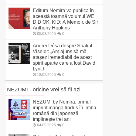
Editura Nemira va publica în
această toamnă volumul WE
DID OK, KID: A Memoir, de Sir
Anthony Hopkins
05/03/2025
0
Andrei Dósa despre Spațiul
Viselor: „Am ajuns să mă
ataşez iremediabil de acest
spirit aparte care a fost David
Lynch.”
18/02/2025
0
NEZUMI - oricine vrei să fii azi
NEZUMI by Nemira, primul
imprint manga tradus în limba
română din japoneză,
împlinește trei ani
04/09/2025
0