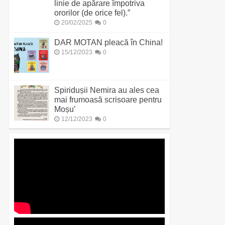
linie de apărare împotriva
ororilor (de orice fel).”
20/02/2025
0
DAR MOTAN pleacă în China!
15/12/2023
0
Spiridușii Nemira au ales cea
mai frumoasă scrisoare pentru
Moșu’
12/12/2023
0