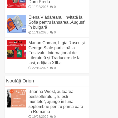
Doru Preda
11/02/2026
0
Elena Vlădăreanu, invitată la
Sofia pentru lansarea „August”
în bulgară
11/12/2025
0
Marian Coman, Ligia Ruscu și
George State participă la
Festivalul Internațional de
Literatură și Traducere de la
Iași, ediția a XIII-a
22/10/2025
0
Noutăți Orion
Brianna Wiest, autoarea
bestsellerului „Tu ești
muntele”, ajunge în luna
septembrie pentru prima oară
în România
19/08/2025
0