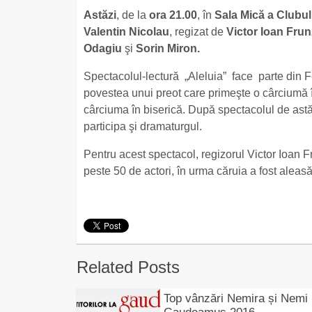
Astăzi
, de la
ora 21.00
, în
Sala Mică a Clubul
Valentin Nicolau
, regizat de
Victor Ioan Fru
Odagiu
şi
Sorin Miron.
Spectacolul-lectură „Aleluia” face parte din F
povestea unui preot care primeşte o cârciumă 
cârciuma în biserică. După spectacolul de astăzi,
participa şi dramaturgul.
Pentru acest spectacol, regizorul Victor Ioan F
peste 50 de actori, în urma căruia a fost aleasă 
Related Posts
Top vânzări Nemira și Nemi 