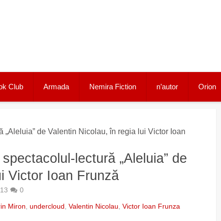
ok Club
Armada
Nemira Fiction
n’autor
Orion
 „Aleluia” de Valentin Nicolau, în regia lui Victor Ioan
 spectacolul-lectură „Aleluia” de
ui Victor Ioan Frunză
013
0
in Miron
,
undercloud
,
Valentin Nicolau
,
Victor Ioan Frunza