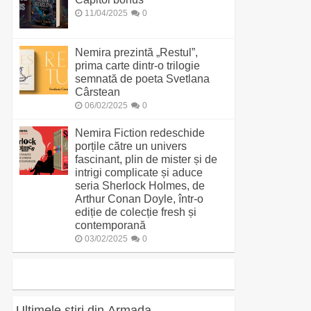
11/04/2025
0
Nemira prezintă „Restul”,
prima carte dintr-o trilogie
semnată de poeta Svetlana
Cârstean
06/02/2025
0
Nemira Fiction redeschide
porțile către un univers
fascinant, plin de mister și de
intrigi complicate și aduce
seria Sherlock Holmes, de
Arthur Conan Doyle, într-o
ediție de colecție fresh și
contemporană
03/02/2025
0
Ultimele știri din Armada