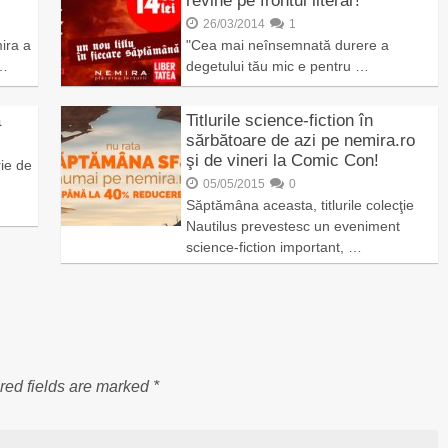
revine pe frontul literar!
26/03/2014
1
ira a
"Cea mai neînsemnată durere a
 …
degetului tău mic e pentru …
ă
Titlurile science-fiction în
sărbătoare de azi pe nemira.ro
şi de vineri la Comic Con!
rie de
05/05/2015
0
Săptămâna aceasta, titlurile colecţie
Nautilus prevestesc un eveniment
science-fiction important, …
red fields are marked
*