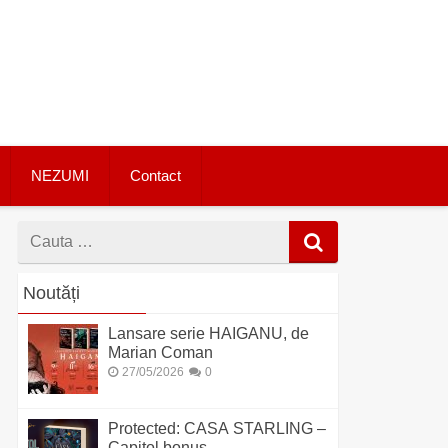
NEZUMI
Contact
Cauta
dupa
Noutăți
Lansare serie HAIGANU, de
Marian Coman
27/05/2026
0
Protected: CASA STARLING –
Capitol bonus