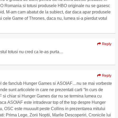
a HBO Romania si totusi produsele HBO originale nu se gasesc
upid. M-am cam abatut de la subiect, dar daca apar produsele
 cele Game of Thrones, daca nu, lumea si-a pierdut votul
Reply
stul totusi nu cred ca le-as purta…
Reply
un fel de fanclub Hunger Games si ASOIAF…nu se mai vorbeste
 sunt articolele in care ne prezentati carti “In curs de
F si chiar si Hunger Games dar nu se termina lumea cu
 daca ASOIAF este intradevar top of the top despre Hunger
, OSC este muuuult peste Collins in prezentarea mitului
icile lui