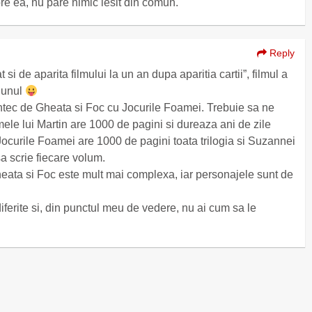
spre ea, nu pare nimic iesit din comun.
Reply
t si de aparita filmului la un an dupa aparitia cartii”, filmul a
 unul
tec de Gheata si Foc cu Jocurile Foamei. Trebuie sa ne
ele lui Martin are 1000 de pagini si dureaza ani de zile
 Jocurile Foamei are 1000 de pagini toata trilogia si Suzannei
sa scrie fiecare volum.
ata si Foc este mult mai complexa, iar personajele sunt de
ferite si, din punctul meu de vedere, nu ai cum sa le