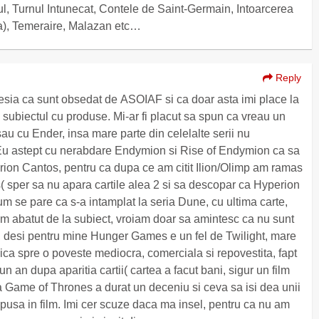
 Turnul Intunecat, Contele de Saint-Germain, Intoarcerea
va), Temeraire, Malazan etc…
Reply
sia ca sunt obsedat de ASOIAF si ca doar asta imi place la
 subiectul cu produse. Mi-ar fi placut sa spun ca vreau un
au cu Ender, insa mare parte din celelalte serii nu
 Eu astept cu nerabdare Endymion si Rise of Endymion ca sa
rion Cantos, pentru ca dupa ce am citit Ilion/Olimp am ramas
sper sa nu apara cartile alea 2 si sa descopar ca Hyperion
cum se pare ca s-a intamplat la seria Dune, cu ultima carte,
 abatut de la subiect, vroiam doar sa amintesc ca nu sunt
e, desi pentru mine Hunger Games e un fel de Twilight, mare
dica spre o poveste mediocra, comerciala si repovestita, fapt
 un an dupa aparitia cartii( cartea a facut bani, sigur un film
 la Game of Thrones a durat un deceniu si ceva sa isi dea unii
pusa in film. Imi cer scuze daca ma insel, pentru ca nu am