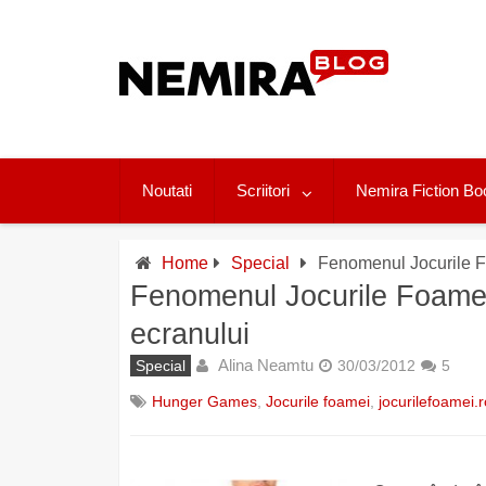
Skip
to
content
Noutati
Scriitori
Nemira Fiction Bo
Home
Special
Fenomenul Jocurile Fo
Fenomenul Jocurile Foamei 
ecranului
Alina Neamtu
Special
30/03/2012
5
Hunger Games
,
Jocurile foamei
,
jocurilefoamei.r