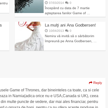
entru
07/03/2014
0
Începând cu data de 7 martie
aşteptarea fanilor Game of …
us
La mulţi ani Ana Godbersen!
10/04/2013
0
Nemira vă invită să o sărbătorim
împreună pe Anna Godbersen, …
Reply
sele Game of Thrones, dar bineinteles ca toate, ca si cele
eaza in Narnia(adica orice nu e USA,Canada si UK), ceea
din multe puncte de vedere, dar mai ales financiar, pentru
Pierd o groaza de bani, pentru ca nu ofera aceste produse in