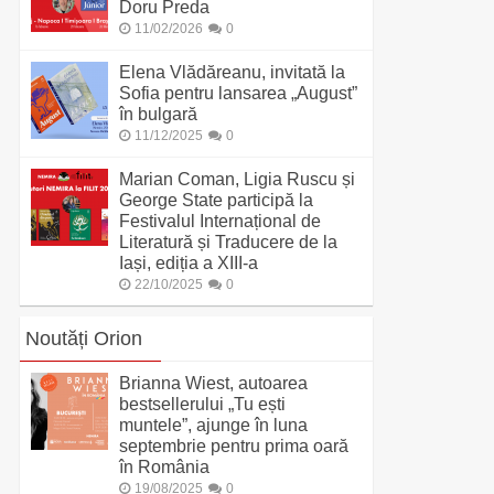
Doru Preda
11/02/2026
0
Elena Vlădăreanu, invitată la
Sofia pentru lansarea „August”
în bulgară
11/12/2025
0
Marian Coman, Ligia Ruscu și
George State participă la
Festivalul Internațional de
Literatură și Traducere de la
Iași, ediția a XIII-a
22/10/2025
0
Noutăți Orion
Brianna Wiest, autoarea
bestsellerului „Tu ești
muntele”, ajunge în luna
septembrie pentru prima oară
în România
19/08/2025
0