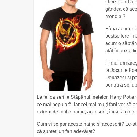
Oare, când a î
gândea că acea
mondial?
Până acum, cărț
bestsellere int
acum o săptămâ
atât în box off
Filmul urmăre
la Jocurile Fo
Douăzeci și pat
pentru a se lup
La fel ca seriile Stăpânul Inelelor, Harry Potter
ce mai populară, iar cei mai mulți fani vor să a
extrem de multe haine, accesorii, încălțăminte 
Cum vi se par aceste haine și accesorii? Le-aț
că sunteți un fan adevărat?