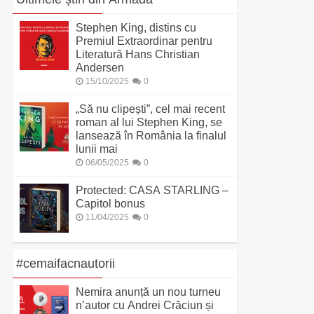
Stephen King, distins cu
Premiul Extraordinar pentru
Literatură Hans Christian
Andersen
15/10/2025
0
„Să nu clipești”, cel mai recent
roman al lui Stephen King, se
lansează în România la finalul
lunii mai
06/05/2025
0
Protected: CASA STARLING –
Capitol bonus
11/04/2025
0
#cemaifacnautorii
Nemira anunță un nou turneu
n’autor cu Andrei Crăciun și