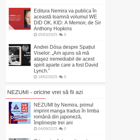
Editura Nemira va publica în
această toamnă volumul WE
DID OK, KID: A Memoir, de Sir
Anthony Hopkins
05/03/2025
0
Andrei Dósa despre Spațiul
Viselor: „Am ajuns să mă
ataşez iremediabil de acest
spirit aparte care a fost David
Lynch.”
18/02/2025
0
NEZUMI - oricine vrei să fii azi
NEZUMI by Nemira, primul
imprint manga tradus în limba
română din japoneză,
împlinește trei ani
04/09/2025
0