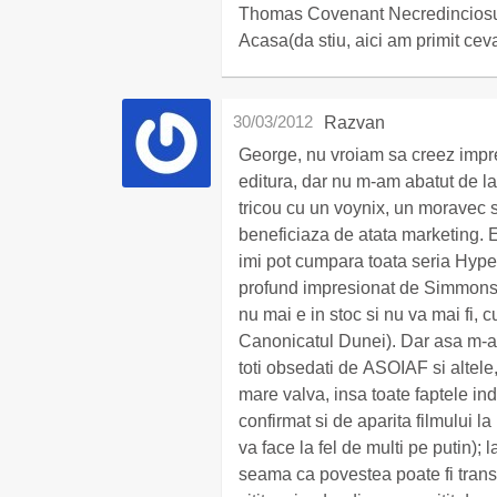
Thomas Covenant Necredinciosul,
Acasa(da stiu, aici am primit ce
30/03/2012
Razvan
George, nu vroiam sa creez impre
editura, dar nu m-am abatut de la
tricou cu un voynix, un moravec s
beneficiaza de atata marketing.
imi pot cumpara toata seria Hype
profund impresionat de Simmons( 
nu mai e in stoc si nu va mai fi, 
Canonicatul Dunei). Dar asa m-am
toti obsedati de ASOIAF si altel
mare valva, insa toate faptele in
confirmat si de aparita filmului la
va face la fel de multi pe putin);
seama ca povestea poate fi trans