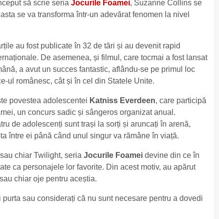
nceput să scrie seria
Jocurile Foamei
, Suzanne Collins se
sta se va transforma într-un adevărat fenomen la nivel
ile au fost publicate în 32 de tări și au devenit rapid
ernaționale. De asemenea, și filmul, care tocmai a fost lansat
nă, a avut un succes fantastic, aflându-se pe primul loc
ice-ul românesc, cât și în cel din Statele Unite.
şte povestea adolescentei
Katniss Everdeen
, care participă
amei, un concurs sadic și sângeros organizat anual.
ru de adolescenți sunt trași la sorți și aruncați în arenă,
ta între ei până când unul singur va rămâne în viață.
 sau chiar Twilight, seria
Jocurile Foamei
devine din ce în
rate ca personajele lor favorite. Din acest motiv, au apărut
sau chiar oje pentru aceștia.
i purta sau considerați că nu sunt necesare pentru a dovedi