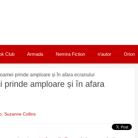
ok Club
Armada
Nemira Fiction
n’autor
Orion
amei prinde amploare și în afara ecranului
prinde amploare și în afara
o
,
Suzanne Collins