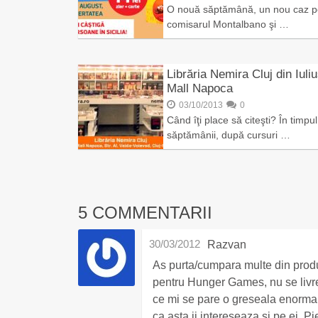
O nouă săptămână, un nou caz p
comisarul Montalbano şi …
Librăria Nemira Cluj din Iuli
Mall Napoca
03/10/2013
0
Când îţi place să citeşti? În timpul
săptămânii, după cursuri …
5 COMMENTARII
30/03/2012
Razvan
As purta/cumpara multe din produ
pentru Hunger Games, nu se livr
ce mi se pare o greseala enorma 
ca asta ii intereseaza si pe ei. 