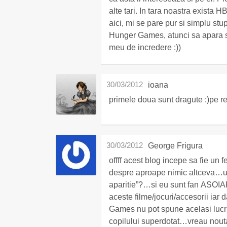
alte tari. In tara noastra exist
aici, mi se pare pur si simplu st
Hunger Games, atunci sa apara si
meu de incredere :))
30/03/2012
ioana
primele doua sunt dragute :)pe re
30/03/2012
George Frigura
offff acest blog incepe sa fie 
despre aproape nimic altceva…unde
aparitie”?…si eu sunt fan ASOIA
aceste filme/jocuri/accesorii iar
Games nu pot spune acelasi lucru
copilului superdotat…vreau noutati: Prima Lege, Zorii Noptii, Marile Descoperiri, Cron