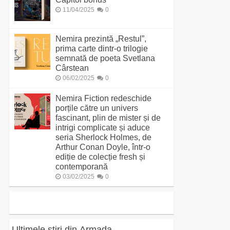
11/04/2025
0
Nemira prezintă „Restul”,
prima carte dintr-o trilogie
semnată de poeta Svetlana
Cârstean
06/02/2025
0
Nemira Fiction redeschide
porțile către un univers
fascinant, plin de mister și de
intrigi complicate și aduce
seria Sherlock Holmes, de
Arthur Conan Doyle, într-o
ediție de colecție fresh și
contemporană
03/02/2025
0
Ultimele știri din Armada