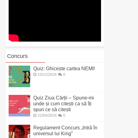
Concurs
Quiz: Ghicește cartea NEMI!
10/12/2024
0
Quiz Ziua Cărții – Spune-mi
unde și cum citești ca să îți
spun ce să citești
22/04/2024
0
Regulament Concurs „Intră în
universul lui King”