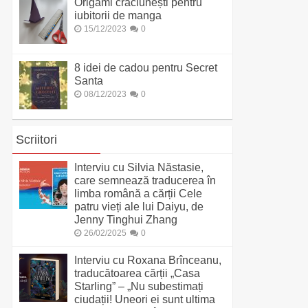
Origami crăciunești pentru
iubitorii de manga
15/12/2023
0
8 idei de cadou pentru Secret
Santa
08/12/2023
0
Scriitori
Interviu cu Silvia Năstasie,
care semnează traducerea în
limba română a cărții Cele
patru vieți ale lui Daiyu, de
Jenny Tinghui Zhang
26/02/2025
0
Interviu cu Roxana Brînceanu,
traducătoarea cărții „Casa
Starling” – „Nu subestimați
ciudații! Uneori ei sunt ultima