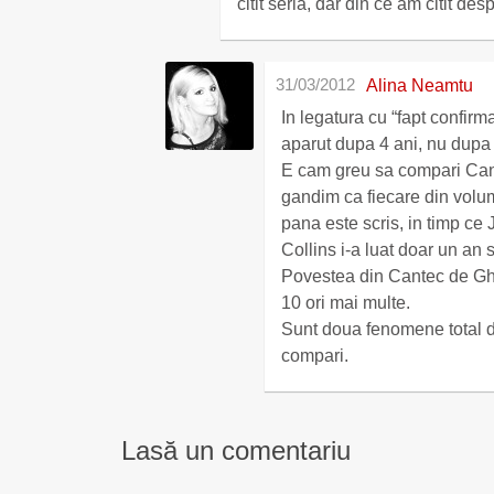
citit seria, dar din ce am citit de
31/03/2012
Alina Neamtu
In legatura cu “fapt confirma
aparut dupa 4 ani, nu dupa
E cam greu sa compari Can
gandim ca fiecare din volum
pana este scris, in timp ce
Collins i-a luat doar un an 
Povestea din Cantec de Ghe
10 ori mai multe.
Sunt doua fenomene total di
compari.
Lasă un comentariu