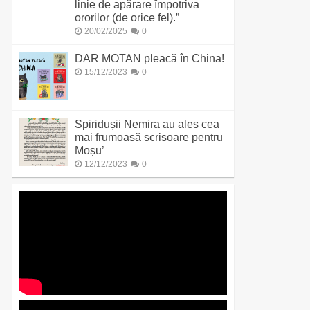
linie de apărare împotriva
ororilor (de orice fel).”
20/02/2025
0
DAR MOTAN pleacă în China!
15/12/2023
0
Spiridușii Nemira au ales cea
mai frumoasă scrisoare pentru
Moșu’
12/12/2023
0