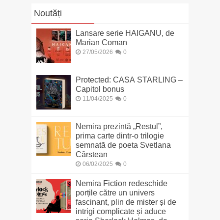
Noutăți
Lansare serie HAIGANU, de
Marian Coman
27/05/2026
0
Protected: CASA STARLING –
Capitol bonus
11/04/2025
0
Nemira prezintă „Restul”,
prima carte dintr-o trilogie
semnată de poeta Svetlana
Cârstean
06/02/2025
0
Nemira Fiction redeschide
porțile către un univers
fascinant, plin de mister și de
intrigi complicate și aduce