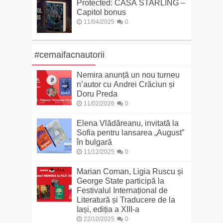
Protected: CASA STARLING –
Capitol bonus
11/04/2025
0
#cemaifacnautorii
Nemira anunță un nou turneu
n’autor cu Andrei Crăciun și
Doru Preda
11/02/2026
0
Elena Vlădăreanu, invitată la
Sofia pentru lansarea „August”
în bulgară
11/12/2025
0
Marian Coman, Ligia Ruscu și
George State participă la
Festivalul Internațional de
Literatură și Traducere de la
Iași, ediția a XIII-a
22/10/2025
0