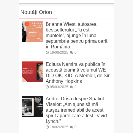
Noutăți Orion
Brianna Wiest, autoarea
bestsellerului „Tu ești
muntele”, ajunge în luna
septembrie pentru prima oară
în România
19/08/2025
0
Editura Nemira va publica în
această toamnă volumul WE
DID OK, KID: A Memoir, de Sir
Anthony Hopkins
05/03/2025
0
Andrei Dósa despre Spațiul
Viselor: „Am ajuns să mă
ataşez iremediabil de acest
spirit aparte care a fost David
Lynch.”
18/02/2025
0