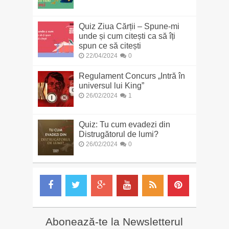
Quiz Ziua Cărții – Spune-mi
unde și cum citești ca să îți
spun ce să citești
22/04/2024
0
Regulament Concurs „Intră în
universul lui King”
26/02/2024
1
Quiz: Tu cum evadezi din
Distrugătorul de lumi?
26/02/2024
0
Abonează-te la Newsletterul