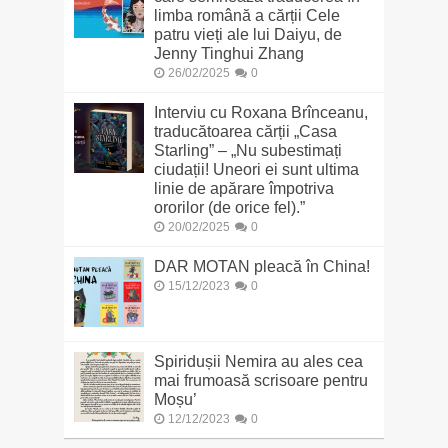
limba română a cărții Cele
patru vieți ale lui Daiyu, de
Jenny Tinghui Zhang
26/02/2025
0
Interviu cu Roxana Brînceanu,
traducătoarea cărții „Casa
Starling” – „Nu subestimați
ciudații! Uneori ei sunt ultima
linie de apărare împotriva
ororilor (de orice fel).”
20/02/2025
0
DAR MOTAN pleacă în China!
15/12/2023
0
Spiridușii Nemira au ales cea
mai frumoasă scrisoare pentru
Moșu’
12/12/2023
0