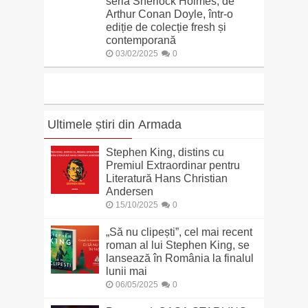
seria Sherlock Holmes, de
Arthur Conan Doyle, într-o
ediție de colecție fresh și
contemporană
03/02/2025
0
Ultimele știri din Armada
Stephen King, distins cu
Premiul Extraordinar pentru
Literatură Hans Christian
Andersen
15/10/2025
0
„Să nu clipești”, cel mai recent
roman al lui Stephen King, se
lansează în România la finalul
lunii mai
06/05/2025
0