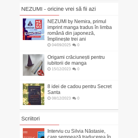
NEZUMI - oricine vrei să fii azi
NEZUMI by Nemira, primul
imprint manga tradus în limba
română din japoneză,
împlinește trei ani
04/09/2025
0
Origami crăciunești pentru
iubitorii de manga
15/12/2023
0
8 idei de cadou pentru Secret
Santa
08/12/2023
0
Scriitori
Interviu cu Silvia Năstasie,
care semnează traducerea în