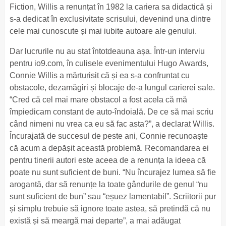
Fiction, Willis a renunțat în 1982 la cariera sa didactică și
s-a dedicat în exclusivitate scrisului, devenind una dintre
cele mai cunoscute și mai iubite autoare ale genului.
Dar lucrurile nu au stat întotdeauna așa. Într-un interviu
pentru io9.com, în culisele evenimentului Hugo Awards,
Connie Willis a mărturisit că și ea s-a confruntat cu
obstacole, dezamăgiri și blocaje de-a lungul carierei sale.
“Cred că cel mai mare obstacol a fost acela că mă
împiedicam constant de auto-îndoială. De ce să mai scriu
când nimeni nu vrea ca eu să fac asta?”, a declarat Willis.
Încurajată de succesul de peste ani, Connie recunoaște
că acum a depășit această problemă. Recomandarea ei
pentru tinerii autori este aceea de a renunța la ideea că
poate nu sunt suficient de buni. “Nu încurajez lumea să fie
arogantă, dar să renunțe la toate gândurile de genul “nu
sunt suficient de bun” sau “eșuez lamentabil”. Scriitorii pur
și simplu trebuie să ignore toate astea, să pretindă că nu
există și să meargă mai departe”, a mai adăugat