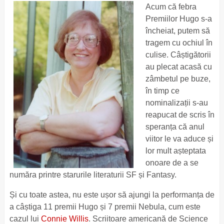
Acum că febra
Premiilor Hugo s-a
încheiat, putem să
tragem cu ochiul în
culise. Câștigătorii
au plecat acasă cu
zâmbetul pe buze,
în timp ce
nominalizații s-au
reapucat de scris în
speranța că anul
viitor le va aduce și
lor mult așteptata
onoare de a se
număra printre starurile literaturii SF și Fantasy.
Și cu toate astea, nu este ușor să ajungi la performanța de
a câștiga 11 premii Hugo și 7 premii Nebula, cum este
cazul lui
Connie Willis
.
Scriitoare americană de Science