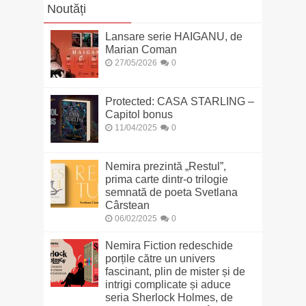
Noutăți
Lansare serie HAIGANU, de
Marian Coman
27/05/2026
0
Protected: CASA STARLING –
Capitol bonus
11/04/2025
0
Nemira prezintă „Restul”,
prima carte dintr-o trilogie
semnată de poeta Svetlana
Cârstean
06/02/2025
0
Nemira Fiction redeschide
porțile către un univers
fascinant, plin de mister și de
intrigi complicate și aduce
seria Sherlock Holmes, de