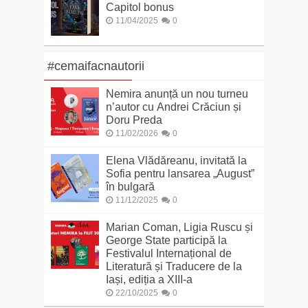
Capitol bonus
11/04/2025
0
#cemaifacnautorii
Nemira anunță un nou turneu
n’autor cu Andrei Crăciun și
Doru Preda
11/02/2026
0
Elena Vlădăreanu, invitată la
Sofia pentru lansarea „August”
în bulgară
11/12/2025
0
Marian Coman, Ligia Ruscu și
George State participă la
Festivalul Internațional de
Literatură și Traducere de la
Iași, ediția a XIII-a
22/10/2025
0