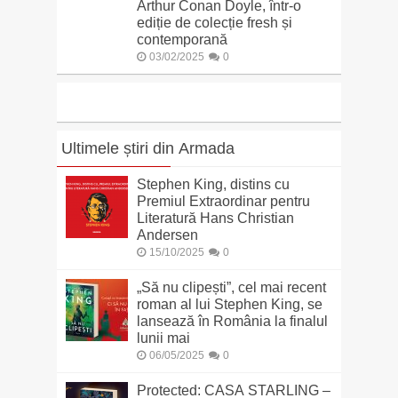
Arthur Conan Doyle, într-o
ediție de colecție fresh și
contemporană
03/02/2025
0
Ultimele știri din Armada
Stephen King, distins cu
Premiul Extraordinar pentru
Literatură Hans Christian
Andersen
15/10/2025
0
„Să nu clipești”, cel mai recent
roman al lui Stephen King, se
lansează în România la finalul
lunii mai
06/05/2025
0
Protected: CASA STARLING –