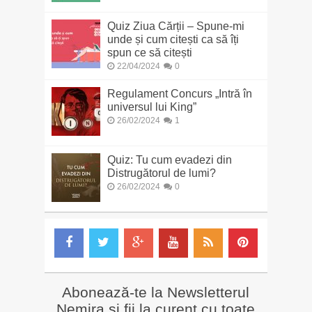
Quiz Ziua Cărții – Spune-mi
unde și cum citești ca să îți
spun ce să citești
22/04/2024
0
Regulament Concurs „Intră în
universul lui King”
26/02/2024
1
Quiz: Tu cum evadezi din
Distrugătorul de lumi?
26/02/2024
0
Abonează-te la Newsletterul
Nemira și fii la curent cu toate