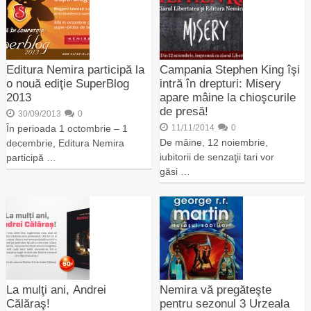
Editura Nemira participă la
Campania Stephen King îşi
o nouă ediţie SuperBlog
intră în drepturi: Misery
2013
apare mâine la chioşcurile
de presă!
30/09/2013
0
În perioada 1 octombrie – 1
11/11/2014
0
De mâine, 12 noiembrie,
decembrie, Editura Nemira
iubitorii de senzaţii tari vor
participă …
găsi …
La mulţi ani, Andrei
Nemira vă pregăteşte
Călăraş!
pentru sezonul 3 Urzeala