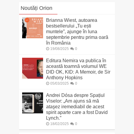
Noutăți Orion
Brianna Wiest, autoarea
bestsellerului „Tu ești
muntele”, ajunge în luna
septembrie pentru prima oară
în România
19/08/2025
0
Editura Nemira va publica în
această toamnă volumul WE
DID OK, KID: A Memoir, de Sir
Anthony Hopkins
05/03/2025
0
Andrei Dósa despre Spațiul
Viselor: „Am ajuns să mă
ataşez iremediabil de acest
spirit aparte care a fost David
Lynch.”
18/02/2025
0