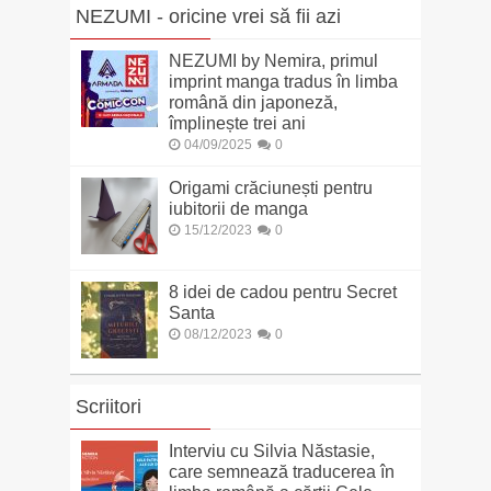
NEZUMI - oricine vrei să fii azi
NEZUMI by Nemira, primul
imprint manga tradus în limba
română din japoneză,
împlinește trei ani
04/09/2025
0
Origami crăciunești pentru
iubitorii de manga
15/12/2023
0
8 idei de cadou pentru Secret
Santa
08/12/2023
0
Scriitori
Interviu cu Silvia Năstasie,
care semnează traducerea în