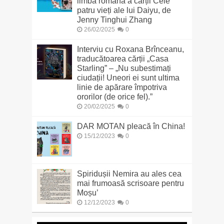
limba română a cărții Cele
patru vieți ale lui Daiyu, de
Jenny Tinghui Zhang
26/02/2025
0
Interviu cu Roxana Brînceanu,
traducătoarea cărții „Casa
Starling” – „Nu subestimați
ciudații! Uneori ei sunt ultima
linie de apărare împotriva
ororilor (de orice fel).”
20/02/2025
0
DAR MOTAN pleacă în China!
15/12/2023
0
Spiridușii Nemira au ales cea
mai frumoasă scrisoare pentru
Moșu’
12/12/2023
0