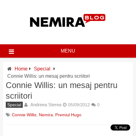
Skip
to
content
MENU
Home
Special
Connie Willis: un mesaj pentru scriitori
Connie Willis: un mesaj pentru
scriitori
Andreea Sterea
Special
05/09/2012
0
Connie Willis
,
Nemira
,
Premiul Hugo