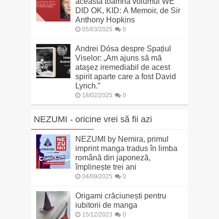
această toamnă volumul WE
DID OK, KID: A Memoir, de Sir
Anthony Hopkins
05/03/2025
0
Andrei Dósa despre Spațiul
Viselor: „Am ajuns să mă
ataşez iremediabil de acest
spirit aparte care a fost David
Lynch.”
18/02/2025
0
NEZUMI - oricine vrei să fii azi
NEZUMI by Nemira, primul
imprint manga tradus în limba
română din japoneză,
împlinește trei ani
04/09/2025
0
Origami crăciunești pentru
iubitorii de manga
15/12/2023
0