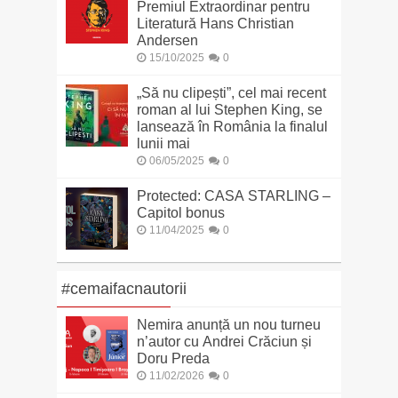
Premiul Extraordinar pentru
Literatură Hans Christian
Andersen
15/10/2025
0
„Să nu clipești”, cel mai recent
roman al lui Stephen King, se
lansează în România la finalul
lunii mai
06/05/2025
0
Protected: CASA STARLING –
Capitol bonus
11/04/2025
0
#cemaifacnautorii
Nemira anunță un nou turneu
n’autor cu Andrei Crăciun și
Doru Preda
11/02/2026
0