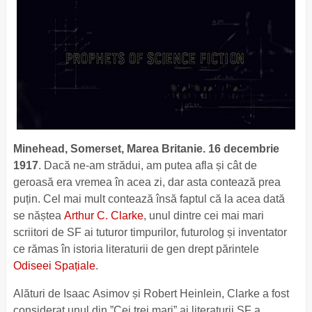
Minehead, Somerset, Marea Britanie. 16 decembrie
1917
. Dacă ne-am strădui, am putea afla și cât de
geroasă era vremea în acea zi, dar asta contează prea
puțin. Cel mai mult contează însă faptul că la acea dată
se năștea
Arthur C. Clarke
, unul dintre cei mai mari
scriitori de SF ai tuturor timpurilor, futurolog și inventator
ce rămas în istoria literaturii de gen drept părintele
Odiseei Spațiale
.
Alături de Isaac Asimov și Robert Heinlein, Clarke a fost
considerat unul din ”Cei trei mari” ai literaturii SF a