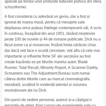
apărute pe fondul unor profunde tulburări psihice din sfera
schizofreniei.
A fost considerat cu adevărat un geniu, dar a fost și
ignorat de marea masă, pentru că mesajele sale
depășeau orice puteau înțelege contemporanii săi. A scris
în continuu, începând din anul 1951, lăsând moștenire
peste 100 de nuvele și 44 de romane publicate. Dick nu a
făcut avere ca și romancier, frizând limita sărăciei chiar,
dar dacă veți face o scurtă cercetare, veți afla că cele mai
importante și influente filme SF ale secolului au fost
create bazându-se pe titlurile marelui autor: Blade
Runner, Total Recall, Minority Report, A Scanner Darkly,
Screamers sau The Adjustment Bureau sunt numai
câteva dintre titlurile care au marcat cinematografia
mondială, scoțând în evidență talentul și viziunea
revoluționare ale lui Dick.
Din punct de vedere personal, autorul și-a câștigat o
reputație de rebel, fiind cunoscute experiențele sale cu