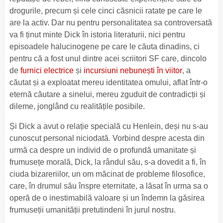
drogurile, precum și cele cinci căsnicii ratate pe care le
are la activ. Dar nu pentru personalitatea sa controversată
va fi ținut minte Dick în istoria literaturii, nici pentru
episoadele halucinogene pe care le căuta dinadins, ci
pentru că a fost unul dintre acei scriitori SF care, dincolo
de
furnici electrice
și
incursiuni nebunești în viitor
, a
căutat și a exploatat mereu identitatea omului, aflat într-o
eternă căutare a sinelui, mereu zguduit de contradicții și
dileme, jonglând cu realitățile posibile.
Și Dick a avut o relație specială cu Henlein, deși nu s-au
cunoscut personal niciodată. Vorbind despre acesta din
urmă ca despre un individ de o profundă umanitate și
frumusețe morală, Dick, la rândul său, s-a dovedit a fi, în
ciuda bizareriilor, un om măcinat de probleme filosofice,
care, în drumul său înspre eternitate, a lăsat în urma sa o
operă de o inestimabilă valoare și un îndemn la găsirea
frumuseții umanității pretutindeni în jurul nostru.