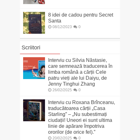
8 idei de cadou pentru Secret
Santa
08/12/2023
0
Scriitori
Interviu cu Silvia Năstasie,
care semnează traducerea în
limba română a cărții Cele
patru vieți ale lui Daiyu, de
Jenny Tinghui Zhang
26/02/2025
0
Interviu cu Roxana Brînceanu,
traducătoarea cărții „Casa
Starling” – „Nu subestimați
ciudații! Uneori ei sunt ultima
linie de apărare împotriva
ororilor (de orice fel).”
20/02/2025
0