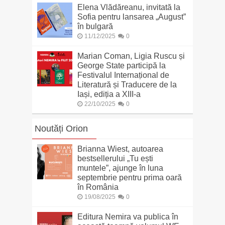
Elena Vlădăreanu, invitată la
Sofia pentru lansarea „August”
în bulgară
11/12/2025
0
Marian Coman, Ligia Ruscu și
George State participă la
Festivalul Internațional de
Literatură și Traducere de la
Iași, ediția a XIII-a
22/10/2025
0
Noutăți Orion
Brianna Wiest, autoarea
bestsellerului „Tu ești
muntele”, ajunge în luna
septembrie pentru prima oară
în România
19/08/2025
0
Editura Nemira va publica în