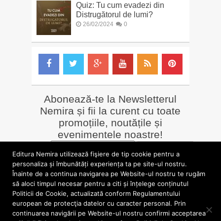
Quiz: Tu cum evadezi din
Distrugătorul de lumi?
26/02/2024
0
Abonează-te la Newsletterul
Nemira și fii la curent cu toate
promoțiile, noutățile și
evenimentele noastre!
Email
*
Editura Nemira utilizează fişiere de tip cookie pentru a
personaliza și îmbunătăți experiența ta pe site-ul nostru.
Înainte de a continua navigarea pe Website-ul nostru te rugăm
LIBRĂRII online
Alte siteuri
să aloci timpul necesar pentru a citi și înțelege conținutul
»
Librăria Online Nemira
»
Nemira Media
Politicii de Cookie, actualizată conform Regulamentului
»
Nemi
»
Valentin Nicolau
european de protecţia datelor cu caracter personal. Prin
continuarea navigării pe Website-ul nostru confirmi acceptarea