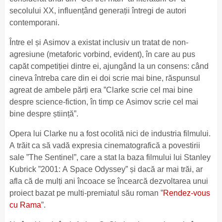
secolului XX, influențând generații întregi de autori
contemporani.
Între el și Asimov a existat inclusiv un tratat de non-
agresiune (metaforic vorbind, evident), în care au pus
capăt competiției dintre ei, ajungând la un consens: când
cineva întreba care din ei doi scrie mai bine, răspunsul
agreat de ambele părți era ”Clarke scrie cel mai bine
despre science-fiction, în timp ce Asimov scrie cel mai
bine despre știință”.
Opera lui Clarke nu a fost ocolită nici de industria filmului.
A trăit ca să vadă expresia cinematografică a povestirii
sale ”The Sentinel”, care a stat la baza filmului lui Stanley
Kubrick ”2001: A Space Odyssey” și dacă ar mai trăi, ar
afla că de mulți ani încoace se încearcă dezvoltarea unui
proiect bazat pe multi-premiatul său roman ”
Rendez-vous
cu Rama
”.