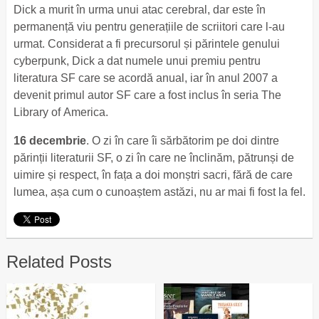
Dick a murit în urma unui atac cerebral, dar este în
permanență viu pentru generațiile de scriitori care l-au
urmat. Considerat a fi precursorul și părintele genului
cyberpunk, Dick a dat numele unui premiu pentru
literatura SF care se acordă anual, iar în anul 2007 a
devenit primul autor SF care a fost inclus în seria The
Library of America.
16 decembrie
. O zi în care îi sărbătorim pe doi dintre
părinții literaturii SF, o zi în care ne înclinăm, pătrunși de
uimire și respect, în fața a doi monștri sacri, fără de care
lumea, așa cum o cunoaștem astăzi, nu ar mai fi fost la fel.
Related Posts