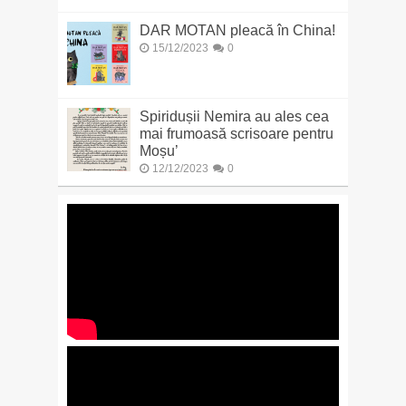
DAR MOTAN pleacă în China!
15/12/2023
0
Spiridușii Nemira au ales cea
mai frumoasă scrisoare pentru
Moșu’
12/12/2023
0