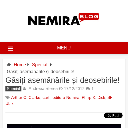
Skip
to
content
MENU
Home
Special
Găsiți asemănările și deosebirile!
Găsiți asemănările și deosebirile!
Andreea Sterea
Special
17/12/2012
1
Arthur C. Clarke
,
carti
,
editura Nemira
,
Philip K. Dick
,
SF
,
Ubik