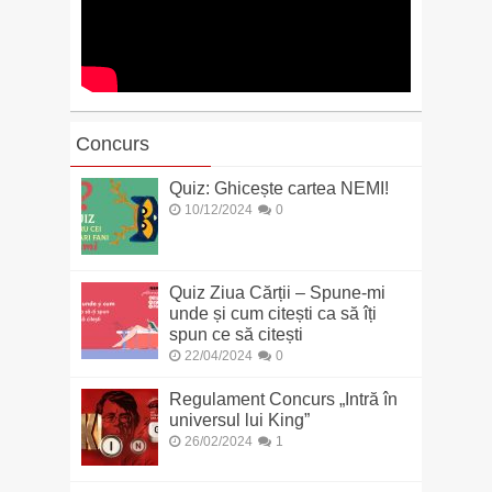
Concurs
Quiz: Ghicește cartea NEMI!
10/12/2024
0
Quiz Ziua Cărții – Spune-mi
unde și cum citești ca să îți
spun ce să citești
22/04/2024
0
Regulament Concurs „Intră în
universul lui King”
26/02/2024
1