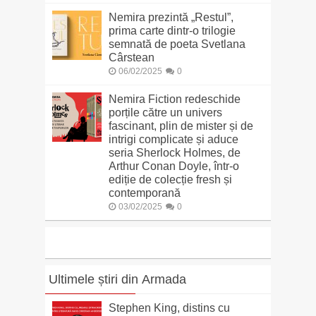
Nemira prezintă „Restul”,
prima carte dintr-o trilogie
semnată de poeta Svetlana
Cârstean
06/02/2025
0
Nemira Fiction redeschide
porțile către un univers
fascinant, plin de mister și de
intrigi complicate și aduce
seria Sherlock Holmes, de
Arthur Conan Doyle, într-o
ediție de colecție fresh și
contemporană
03/02/2025
0
Ultimele știri din Armada
Stephen King, distins cu