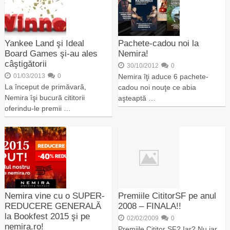
Yankee Land şi Ideal
Pachete-cadou noi la
Board Games şi-au ales
Nemira!
câştigătorii
30/10/2012
0
01/03/2013
0
Nemira îţi aduce 6 pachete-
La început de primăvară,
cadou noi nouţe ce abia
Nemira îşi bucură cititorii
aşteaptă …
oferindu-le premii …
Nemira vine cu o SUPER-
Premiile CititorSF pe anul
REDUCERE GENERALĂ
2008 – FINALA!!
la Bookfest 2015 şi pe
02/02/2009
0
nemira.ro!
Premiile Cititor SF? Iar? Nu iar,