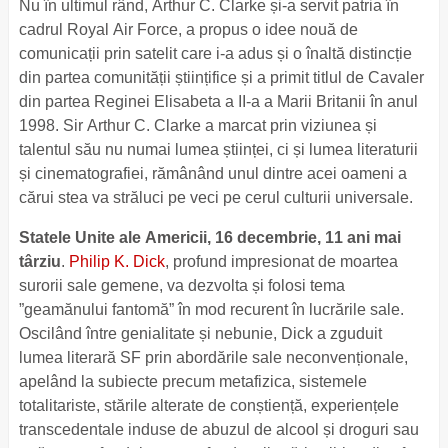
Nu în ultimul rând, Arthur C. Clarke și-a servit patria în
cadrul Royal Air Force, a propus o idee nouă de
comunicații prin satelit care i-a adus și o înaltă distincție
din partea comunității științifice și a primit titlul de Cavaler
din partea Reginei Elisabeta a II-a a Marii Britanii în anul
1998. Sir Arthur C. Clarke a marcat prin viziunea și
talentul său nu numai lumea științei, ci și lumea literaturii
și cinematografiei, rămânând unul dintre acei oameni a
cărui stea va străluci pe veci pe cerul culturii universale.
Statele Unite ale Americii, 16 decembrie, 11 ani mai
târziu
.
Philip K. Dick
, profund impresionat de moartea
surorii sale gemene, va dezvolta și folosi tema
”geamănului fantomă” în mod recurent în lucrările sale.
Oscilând între genialitate și nebunie, Dick a zguduit
lumea literară SF prin abordările sale neconvenționale,
apelând la subiecte precum metafizica, sistemele
totalitariste, stările alterate de conștiență, experiențele
transcedentale induse de abuzul de alcool și droguri sau