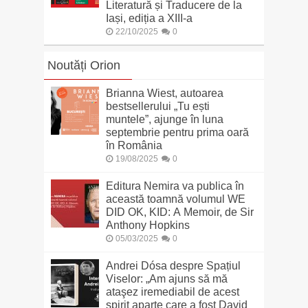
Literatură și Traducere de la
Iași, ediția a XIII-a
22/10/2025
0
Noutăți Orion
Brianna Wiest, autoarea
bestsellerului „Tu ești
muntele”, ajunge în luna
septembrie pentru prima oară
în România
19/08/2025
0
Editura Nemira va publica în
această toamnă volumul WE
DID OK, KID: A Memoir, de Sir
Anthony Hopkins
05/03/2025
0
Andrei Dósa despre Spațiul
Viselor: „Am ajuns să mă
ataşez iremediabil de acest
spirit aparte care a fost David