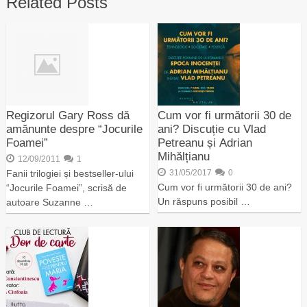
Related Posts
Regizorul Gary Ross dă
Cum vor fi următorii 30 de
amănunte despre “Jocurile
ani? Discuție cu Vlad
Foamei”
Petreanu și Adrian
Mihălțianu
12/09/2011
1
Fanii trilogiei și bestseller-ului
31/05/2017
0
Cum vor fi următorii 30 de ani?
“Jocurile Foamei”, scrisă de
Un răspuns posibil …
autoare Suzanne …