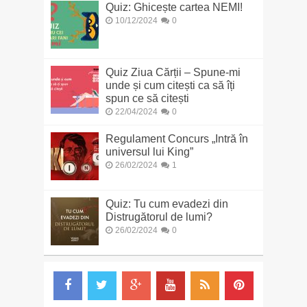
Quiz: Ghicește cartea NEMI!
10/12/2024
0
Quiz Ziua Cărții – Spune-mi
unde și cum citești ca să îți
spun ce să citești
22/04/2024
0
Regulament Concurs „Intră în
universul lui King”
26/02/2024
1
Quiz: Tu cum evadezi din
Distrugătorul de lumi?
26/02/2024
0