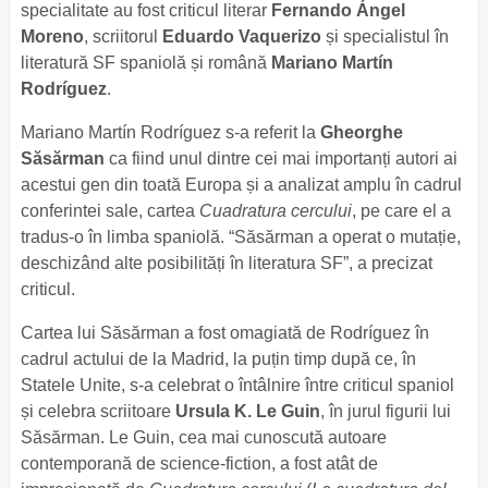
specialitate au fost criticul literar
Fernando Ángel
Moreno
, scriitorul
Eduardo Vaquerizo
și specialistul în
literatură SF spaniolă și română
Mariano Martín
Rodríguez
.
Mariano Martín Rodríguez s-a referit la
Gheorghe
Săsărman
ca fiind unul dintre cei mai importanți autori ai
acestui gen din toată Europa și a analizat amplu în cadrul
conferintei sale, cartea
Cuadratura cercului
, pe care el a
tradus-o în limba spaniolă. “Săsărman a operat o mutație,
deschizând alte posibilități în literatura SF”, a precizat
criticul.
Cartea lui Săsărman a fost omagiată de Rodríguez în
cadrul actului de la Madrid, la puțin timp după ce, în
Statele Unite, s-a celebrat o întâlnire între criticul spaniol
și celebra scriitoare
Ursula K. Le Guin
, în jurul figurii lui
Săsărman. Le Guin, cea mai cunoscută autoare
contemporană de science-fiction, a fost atât de