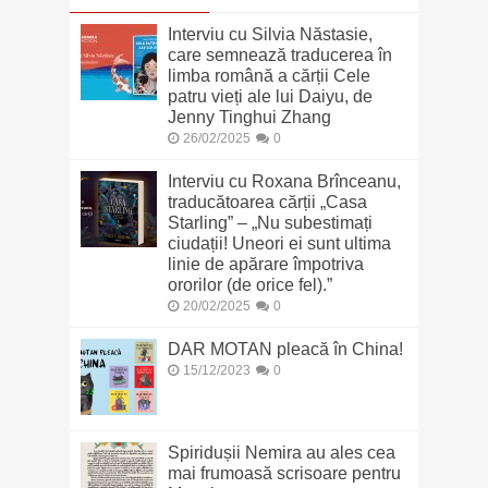
Interviu cu Silvia Năstasie,
care semnează traducerea în
limba română a cărții Cele
patru vieți ale lui Daiyu, de
Jenny Tinghui Zhang
26/02/2025
0
Interviu cu Roxana Brînceanu,
traducătoarea cărții „Casa
Starling” – „Nu subestimați
ciudații! Uneori ei sunt ultima
linie de apărare împotriva
ororilor (de orice fel).”
20/02/2025
0
DAR MOTAN pleacă în China!
15/12/2023
0
Spiridușii Nemira au ales cea
mai frumoasă scrisoare pentru