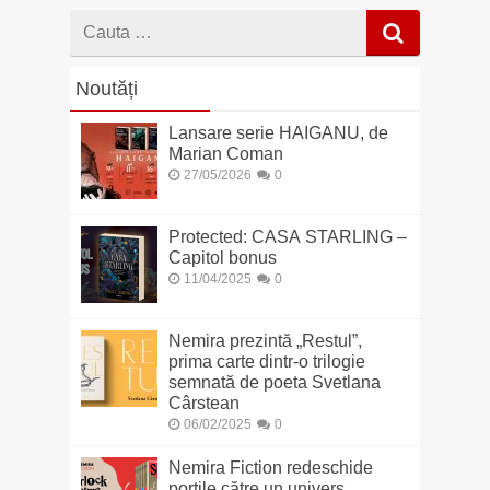
Cauta
dupa
Noutăți
Lansare serie HAIGANU, de
Marian Coman
27/05/2026
0
Protected: CASA STARLING –
Capitol bonus
11/04/2025
0
Nemira prezintă „Restul”,
prima carte dintr-o trilogie
semnată de poeta Svetlana
Cârstean
06/02/2025
0
Nemira Fiction redeschide
porțile către un univers