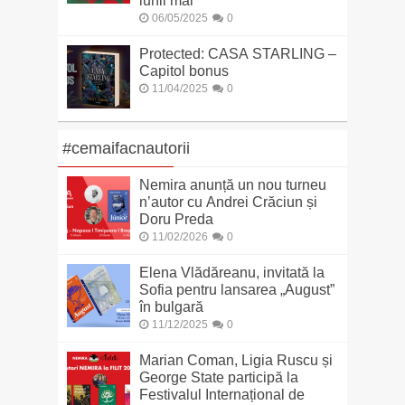
lunii mai
06/05/2025
0
Protected: CASA STARLING –
Capitol bonus
11/04/2025
0
#cemaifacnautorii
Nemira anunță un nou turneu
n’autor cu Andrei Crăciun și
Doru Preda
11/02/2026
0
Elena Vlădăreanu, invitată la
Sofia pentru lansarea „August”
în bulgară
11/12/2025
0
Marian Coman, Ligia Ruscu și
George State participă la
Festivalul Internațional de