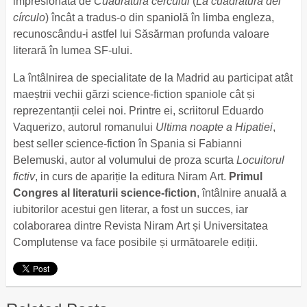
impresionată de
Cuadratura cercului
(
La cuadratura del
círculo
)
încât a tradus-o din spaniolă în limba engleza,
recunoscându-i astfel lui Săsărman profunda valoare
literară în lumea SF-ului.
La întâlnirea de specialitate de la Madrid au participat atât
maeștrii vechii gărzi science-fiction spaniole cât și
reprezentanții celei noi. Printre ei, scriitorul Eduardo
Vaquerizo, autorul romanului
Ultima noapte a Hipatiei
,
best seller science-fiction în Spania si Fabianni
Belemuski, autor al volumului de proza scurta
Locuitorul
fictiv
, in curs de apariție la editura Niram Art.
Primul
Congres al literaturii science-fiction
, întâlnire anuală a
iubitorilor acestui gen literar, a fost un succes, iar
colaborarea dintre Revista Niram Art și Universitatea
Complutense va face posibile și următoarele ediții.