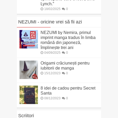
Lynch.”
18/02/2025
0
NEZUMI - oricine vrei să fii azi
NEZUMI by Nemira, primul
imprint manga tradus în limba
română din japoneză,
împlinește trei ani
04/09/2025
0
Origami crăciunești pentru
iubitorii de manga
15/12/2023
0
8 idei de cadou pentru Secret
Santa
08/12/2023
0
Scriitori