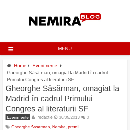
Skip
to
content
MENU
Home
Evenimente
Gheorghe Săsărman, omagiat la Madrid în cadrul
Primului Congres al literaturii SF
Gheorghe Săsărman, omagiat la
Madrid în cadrul Primului
Congres al literaturii SF
redactie
Evenimente
30/05/2013
0
Gheorghe Sasarman
,
Nemira
,
premii