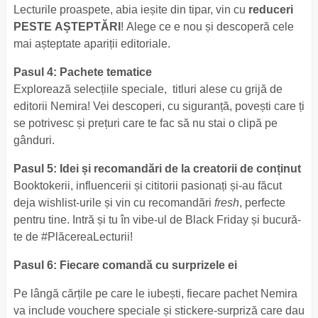
Lecturile proaspete, abia ieșite din tipar, vin cu
reduceri
PESTE AȘTEPTĂRI
! Alege ce e nou și descoperă cele
mai așteptate apariții editoriale.
Pasul 4: Pachete tematice
Explorează selecțiile speciale, titluri alese cu grijă de
editorii Nemira! Vei descoperi, cu siguranță, povești care ți
se potrivesc și prețuri care te fac să nu stai o clipă pe
gânduri.
Pasul 5: Idei și recomandări de la creatorii de conținut
Booktokerii, influencerii și cititorii pasionați și-au făcut
deja wishlist-urile și vin cu recomandări
fresh
, perfecte
pentru tine. Intră și tu în vibe-ul de Black Friday și bucură-
te de #PlăcereaLecturii!
Pasul 6: Fiecare comandă cu surprizele ei
Pe lângă cărțile pe care le iubești, fiecare pachet Nemira
va include vouchere speciale și stickere-surpriză care dau