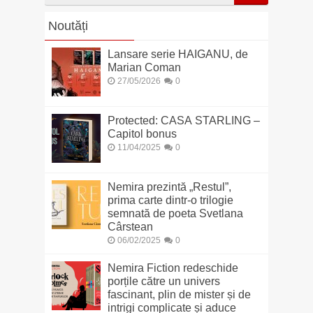
Noutăți
Lansare serie HAIGANU, de
Marian Coman
27/05/2026
0
Protected: CASA STARLING –
Capitol bonus
11/04/2025
0
Nemira prezintă „Restul”,
prima carte dintr-o trilogie
semnată de poeta Svetlana
Cârstean
06/02/2025
0
Nemira Fiction redeschide
porțile către un univers
fascinant, plin de mister și de
intrigi complicate și aduce