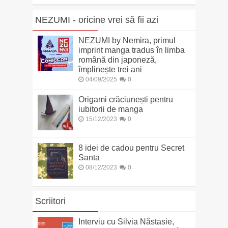
NEZUMI - oricine vrei să fii azi
NEZUMI by Nemira, primul
imprint manga tradus în limba
română din japoneză,
împlinește trei ani
04/09/2025
0
Origami crăciunești pentru
iubitorii de manga
15/12/2023
0
8 idei de cadou pentru Secret
Santa
08/12/2023
0
Scriitori
Interviu cu Silvia Năstasie,