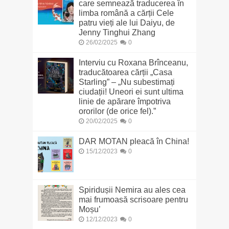
care semnează traducerea în
limba română a cărții Cele
patru vieți ale lui Daiyu, de
Jenny Tinghui Zhang
26/02/2025
0
Interviu cu Roxana Brînceanu,
traducătoarea cărții „Casa
Starling” – „Nu subestimați
ciudații! Uneori ei sunt ultima
linie de apărare împotriva
ororilor (de orice fel).”
20/02/2025
0
DAR MOTAN pleacă în China!
15/12/2023
0
Spiridușii Nemira au ales cea
mai frumoasă scrisoare pentru
Moșu’
12/12/2023
0