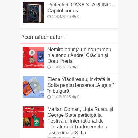
Protected: CASA STARLING –
Capitol bonus
11/04/2025
0
#cemaifacnautorii
Nemira anunță un nou turneu
n’autor cu Andrei Crăciun și
Doru Preda
11/02/2026
0
Elena Vlădăreanu, invitată la
Sofia pentru lansarea „August”
în bulgară
11/12/2025
0
Marian Coman, Ligia Ruscu și
George State participă la
Festivalul Internațional de
Literatură și Traducere de la
Iași, ediția a XIII-a