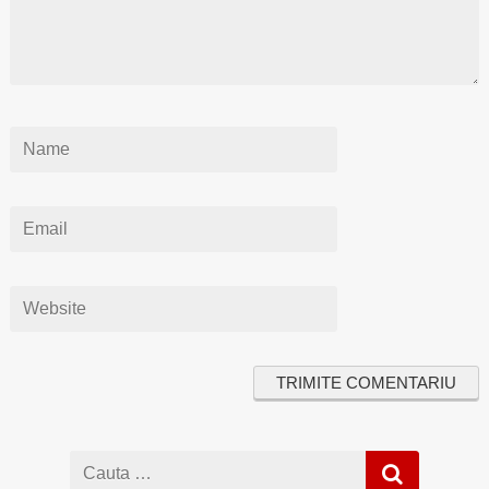
Cauta
dupa