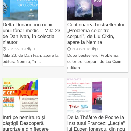
Delta Dunării prin ochii
Continuarea bestsellerului
unui tânăr medic – Mila 23,
„Problema celor trei
de Dan Ivan, în colecția
corpuri”, de Liu Cixin,
n’autor
apare la Nemira
28/06/2019
0
30/08/2018
0
Mila 23, de Dan Ivan, apare la
După bestsellerul Problema
editura Nemira, în …
celor trei corpuri, de Liu Cixin,
editura …
Intri pe nemira.ro şi
De la Théâtre de Poche la
câştigi! Descoperă
Institutul Francez: „Lecţia“
surprizele din fiecare
lui Eugen Ionescu, din nou