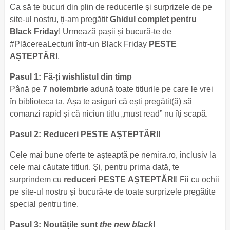
Ca să te bucuri din plin de reducerile și surprizele de pe
site-ul nostru, ți-am pregătit
Ghidul complet pentru
Black Friday
! Urmează pașii și bucură-te de
#PlăcereaLecturii într-un Black Friday
PESTE
AȘTEPTĂRI
.
Pasul 1: Fă-ți wishlistul din timp
Până pe
7 noiembrie
adună toate titlurile pe care le vrei
în biblioteca ta. Așa te asiguri că ești pregătit(ă) să
comanzi rapid și că niciun titlu „must read” nu îți scapă.
Pasul 2: Reduceri PESTE AȘTEPTĂRI!
Cele mai bune oferte te așteaptă pe nemira.ro, inclusiv la
cele mai căutate titluri. Și, pentru prima dată, te
surprindem cu
reduceri PESTE AȘTEPTĂRI
! Fii cu ochii
pe site-ul nostru și bucură-te de toate surprizele pregătite
special pentru tine.
Pasul 3: Noutățile sunt
the new black
!