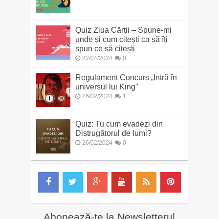
Quiz Ziua Cărții – Spune-mi
unde și cum citești ca să îți
spun ce să citești
22/04/2024
0
Regulament Concurs „Intră în
universul lui King”
26/02/2024
1
Quiz: Tu cum evadezi din
Distrugătorul de lumi?
26/02/2024
0
Abonează-te la Newsletterul