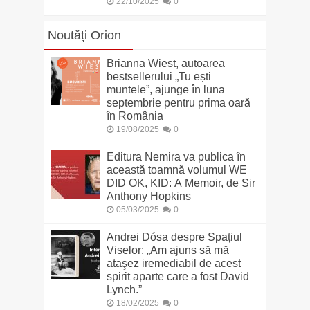
22/10/2025
0
Noutăți Orion
Brianna Wiest, autoarea
bestsellerului „Tu ești
muntele”, ajunge în luna
septembrie pentru prima oară
în România
19/08/2025
0
Editura Nemira va publica în
această toamnă volumul WE
DID OK, KID: A Memoir, de Sir
Anthony Hopkins
05/03/2025
0
Andrei Dósa despre Spațiul
Viselor: „Am ajuns să mă
ataşez iremediabil de acest
spirit aparte care a fost David
Lynch.”
18/02/2025
0