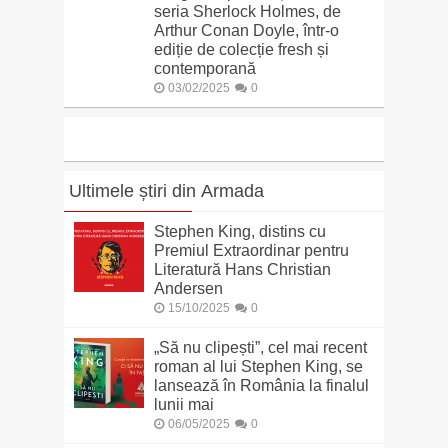
seria Sherlock Holmes, de
Arthur Conan Doyle, într-o
ediție de colecție fresh și
contemporană
03/02/2025
0
Ultimele știri din Armada
Stephen King, distins cu
Premiul Extraordinar pentru
Literatură Hans Christian
Andersen
15/10/2025
0
„Să nu clipești”, cel mai recent
roman al lui Stephen King, se
lansează în România la finalul
lunii mai
06/05/2025
0