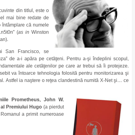
vinte din titlul, este o
cel mai bine redate de
 o întâmplare că numele
1n5t0n” (
as in
Winston
an).
ui San Francisco, se
za” de a-i apăra pe cetăţeni. Pentru a-şi îndeplini scopul,
damentale ale cetăţenilor pe care ar trebui să îi protejeze.
ebit va întoarce tehnologia folosită pentru monitorizarea şi
ral. Astfel ia naştere o reţea clandestină numită X-Net şi… ce
miile Prometheus, John W.
t al Premiului Hugo
(a pierdut
i). Romanul a primit numeroase