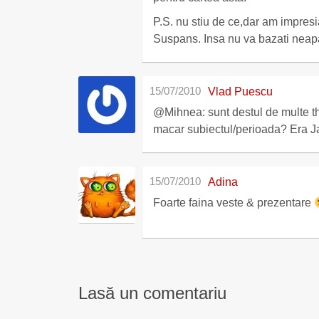
P.S. nu stiu de ce,dar am impresi
Suspans. Insa nu va bazati neapa
15/07/2010
Vlad Puescu
@Mihnea: sunt destul de multe thr
macar subiectul/perioada? Era Ja
15/07/2010
Adina
Foarte faina veste & prezentare
Lasă un comentariu