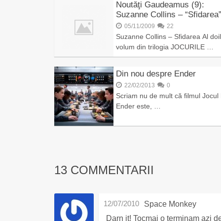
Noutăţi Gaudeamus (9):
Suzanne Collins – “Sfidarea
05/11/2009
22
Suzanne Collins – Sfidarea Al doi
volum din trilogia JOCURILE …
Din nou despre Ender
22/02/2013
0
Scriam nu de mult că filmul Jocul 
Ender este, …
13 COMMENTARII
12/07/2010
Space Monkey
Darn it! Tocmai o terminam azi d