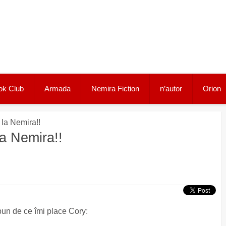
ok Club
Armada
Nemira Fiction
n’autor
Orion
 la Nemira!!
a Nemira!!
pun de ce îmi place Cory: