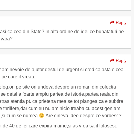
Reply
asi ca cea din State? In alta ordine de idei ce bunataturi ne
 vara?
Reply
ar am nevoie de ajutor destul de urgent si cred ca asta e cea
 pe care il vreau.
log,ori pe site ori undeva despre un roman din colectia
e se detalia foarte amplu partea de istorie,partea reala din
atras atentia pt. ca prietena mea se tot plangea ca e subtire
de thrillere,dar cum eu nu am nicio treaba cu acest gen am
isa,si cum se numea
Are cineva idee despre ce vorbesc?
e 40 de lei care expira maine,si as vrea sa il folosesc