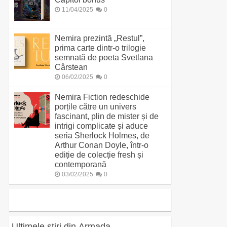
11/04/2025
0
Nemira prezintă „Restul”,
prima carte dintr-o trilogie
semnată de poeta Svetlana
Cârstean
06/02/2025
0
Nemira Fiction redeschide
porțile către un univers
fascinant, plin de mister și de
intrigi complicate și aduce
seria Sherlock Holmes, de
Arthur Conan Doyle, într-o
ediție de colecție fresh și
contemporană
03/02/2025
0
Ultimele știri din Armada