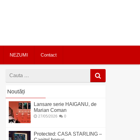
NEZUMI
Contact
Cauta
dupa
Noutăți
Lansare serie HAIGANU, de
Marian Coman
27/05/2026
0
Protected: CASA STARLING –
Capitol bonus