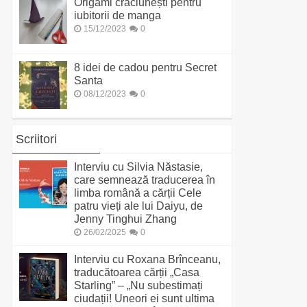
Origami crăciunești pentru
iubitorii de manga
15/12/2023
0
8 idei de cadou pentru Secret
Santa
08/12/2023
0
Scriitori
Interviu cu Silvia Năstasie,
care semnează traducerea în
limba română a cărții Cele
patru vieți ale lui Daiyu, de
Jenny Tinghui Zhang
26/02/2025
0
Interviu cu Roxana Brînceanu,
traducătoarea cărții „Casa
Starling” – „Nu subestimați
ciudații! Uneori ei sunt ultima