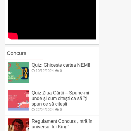
Concurs
Quiz: Ghicește cartea NEMI!
10/12/2024
0
Quiz Ziua Cărții – Spune-mi
unde și cum citești ca să îți
spun ce să citești
22/04/2024
0
Regulament Concurs „Intră în
universul lui King”