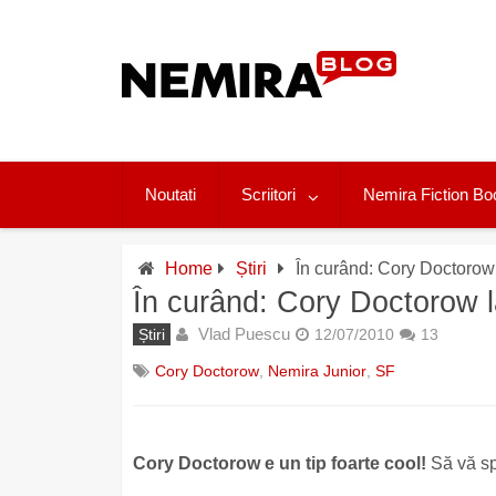
Skip
to
content
Noutati
Scriitori
Nemira Fiction Bo
Home
Știri
În curând: Cory Doctorow
În curând: Cory Doctorow l
Vlad Puescu
Știri
12/07/2010
13
Cory Doctorow
,
Nemira Junior
,
SF
Cory Doctorow e un tip foarte cool!
Să
vă s