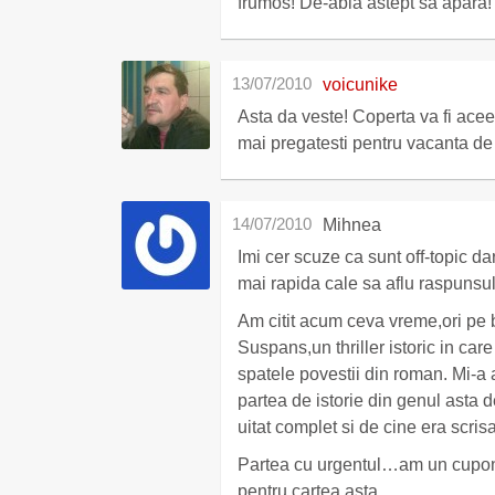
frumos! De-abia astept sa apara!
13/07/2010
voicunike
Asta da veste! Coperta va fi acee
mai pregatesti pentru vacanta de
14/07/2010
Mihnea
Imi cer scuze ca sunt off-topic d
mai rapida cale sa aflu raspunsul
Am citit acum ceva vreme,ori pe b
Suspans,un thriller istoric in car
spatele povestii din roman. Mi-a 
partea de istorie din genul asta 
uitat complet si de cine era scr
Partea cu urgentul…am un cupon d
pentru cartea asta.