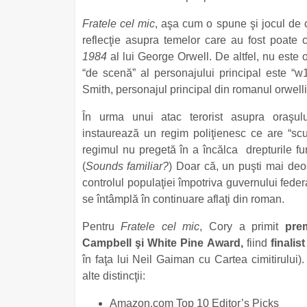
Fratele cel mic
, aşa cum o spune şi jocul de cu
reflecţie asupra temelor care au fost poate 
1984
al lui George Orwell. De altfel, nu este
“de scenă” al personajului principal este “w
Smith, personajul principal din romanul orwelli
În urma unui atac terorist asupra oraşul
instaurează un regim poliţienesc ce are “scu
regimul nu pregetă în a încălca drepturile fun
(
Sounds familiar?
) Doar că, un puşti mai deos
controlul populaţiei împotriva guvernului fede
se întâmplă în continuare aflaţi din roman.
Pentru
Fratele cel mic
, Cory a primit
pre
Campbell şi White Pine Award,
fiind
finalis
în faţa lui Neil Gaiman cu Cartea cimitirulu
alte distincţii:
Amazon.com Top 10 Editor’s Picks