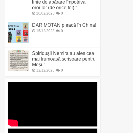
linie de apărare împotriva
ororilor (de orice fel).”
20/02/2025
0
DAR MOTAN pleacă în China!
15/12/2023
0
Spiridușii Nemira au ales cea
mai frumoasă scrisoare pentru
Moșu’
12/12/2023
0