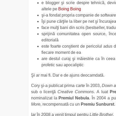
e blogger şi scrie despre tehnică, device
altele pe
Boing Boing
şi-a fondat propria companie de software 
îşi pune cărţile la liber pe net şi încuraj
face mulţi bani din scris (bestseller, tradu
sprijină comunitatea open source, înc
editorială
este foarte conştient de pericolul adus d
fiecare moment de ea
are destul curaj şi măiestrie ca în cee
profetic sau apocaliptic
Şi ar mai fi. Dar e de ajuns deocamdată.
Cory şi-a publicat prima carte în 2003,
Down a
sub o licenţă
Creative Commons
. A luat
Pr
nominalizat la
Premiul Nebula
. În 2004 a pu
More
, recompensată cu un
Premiu Sunburst
.
Iar în 2008 a venit timpul pentru
Little Brother
.