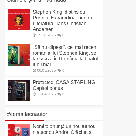
Stephen King, distins cu
Premiul Extraordinar pentru
Literatură Hans Christian
Andersen
15/10/2025
0
„Să nu clipești”, cel mai recent
roman al lui Stephen King, se
lansează în România la finalul
lunii mai
06/05/2025
0
Protected: CASA STARLING –
Capitol bonus
11/04/2025
0
#cemaifacnautorii
Nemira anunță un nou turneu
n’autor cu Andrei Crăciun și