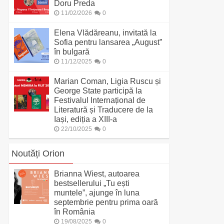
Doru Preda
11/02/2026
0
Elena Vlădăreanu, invitată la
Sofia pentru lansarea „August”
în bulgară
11/12/2025
0
Marian Coman, Ligia Ruscu și
George State participă la
Festivalul Internațional de
Literatură și Traducere de la
Iași, ediția a XIII-a
22/10/2025
0
Noutăți Orion
Brianna Wiest, autoarea
bestsellerului „Tu ești
muntele”, ajunge în luna
septembrie pentru prima oară
în România
19/08/2025
0