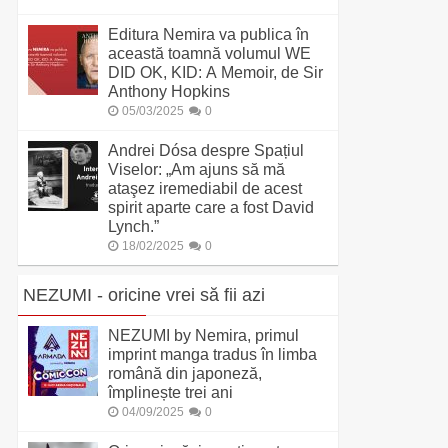
Editura Nemira va publica în
această toamnă volumul WE
DID OK, KID: A Memoir, de Sir
Anthony Hopkins
05/03/2025
0
Andrei Dósa despre Spațiul
Viselor: „Am ajuns să mă
ataşez iremediabil de acest
spirit aparte care a fost David
Lynch.”
18/02/2025
0
NEZUMI - oricine vrei să fii azi
NEZUMI by Nemira, primul
imprint manga tradus în limba
română din japoneză,
împlinește trei ani
04/09/2025
0