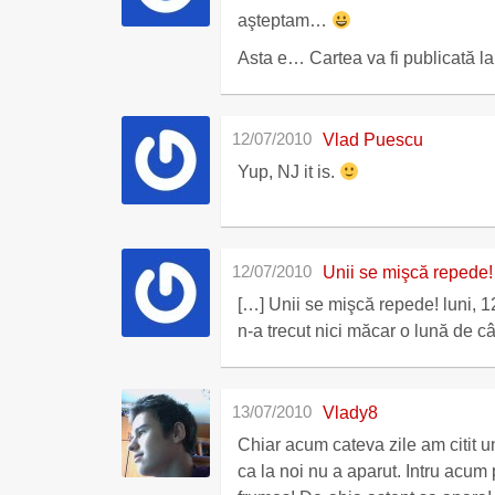
aşteptam…
Asta e… Cartea va fi publicată la
12/07/2010
Vlad Puescu
Yup, NJ it is.
12/07/2010
Unii se mişcă reped
[…] Unii se mişcă repede! luni, 12 iulie, 2010 — Vero Adi
n-a trecut nici măcar o lună de 
13/07/2010
Vlady8
Chiar acum cateva zile am citit u
ca la noi nu a aparut. Intru acum 