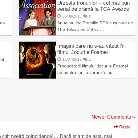
Urzeala tronurilor – cel mai bun
”
serial de dramă la TCA Awards
05/08/2013
0
lea
Anual au loc Premiile TCA susţinute de
The Television Critics …
Imagini care nu s-au văzut în
filmul Jocurile Foamei
lui
11/07/2012
1
Producătorii filmului Jocurile Foamei
au pentru fani o surpriză: au …
Newer Comments »
Reply
e citit (weird coincidence)… Dacă ştiam de asta, mai