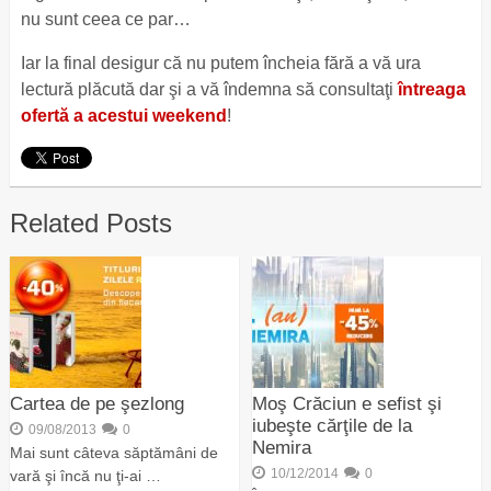
nu sunt ceea ce par…
Iar la final desigur că nu putem încheia fără a vă ura
lectură plăcută dar şi a vă îndemna să consultaţi
întreaga
ofertă a acestui weekend
!
Related Posts
Cartea de pe şezlong
Moş Crăciun e sefist şi
iubeşte cărţile de la
09/08/2013
0
Nemira
Mai sunt câteva săptămâni de
10/12/2014
0
vară şi încă nu ţi-ai …