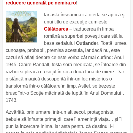
reducere generală pe nemira.ro
!
Iar asta înseamnă că oferta se aplică şi
unui titlu de excepţie cum este
Călătoarea
– traducerea în limba
română a superbei poveşti care stă la
baza serialului
Outlander
. Toată lumea
cunoaşte, probabil, premisa acestuia, iar dacă nu, este
cazul să aflaţi despre ce este vorba cât mai curând: Anul
1945. Claire Randall, fostă soră medicală, se întoarce din
război și pleacă cu soţul într-o a două lună de miere. Dar
o stâncă magică descoperită într-un loc misterios o
transformă într-o călătoare în timp. Astfel, se trezește
brusc într-o Scoţie măcinată de luptă, în Anul Domnului…
1743.
Azvârlită, prin urmare, într-un alt secol, protagonista
trebuie să înfrunte primejdii care îi ameninţă viaţa… și îi
pun la încercare inima. Iar asta pentru că destinul i-l