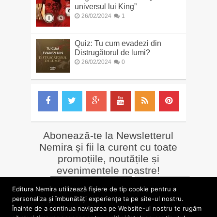
universul lui King”
26/02/2024
1
Quiz: Tu cum evadezi din
Distrugătorul de lumi?
26/02/2024
0
Abonează-te la Newsletterul
Nemira și fii la curent cu toate
promoțiile, noutățile și
evenimentele noastre!
Email
*
Editura Nemira utilizează fişiere de tip cookie pentru a
personaliza și îmbunătăți experiența ta pe site-ul nostru.
Înainte de a continua navigarea pe Website-ul nostru te rugăm
LIBRĂRII online
Alte siteuri