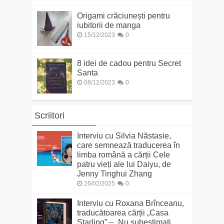
Origami crăciunești pentru
iubitorii de manga
15/12/2023
0
8 idei de cadou pentru Secret
Santa
08/12/2023
0
Scriitori
Interviu cu Silvia Năstasie,
care semnează traducerea în
limba română a cărții Cele
patru vieți ale lui Daiyu, de
Jenny Tinghui Zhang
26/02/2025
0
Interviu cu Roxana Brînceanu,
traducătoarea cărții „Casa
Starling” – „Nu subestimați