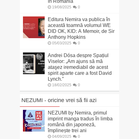
în România
19/08/2025
0
Editura Nemira va publica în
această toamnă volumul WE
DID OK, KID: A Memoir, de Sir
Anthony Hopkins
05/03/2025
0
Andrei Dósa despre Spațiul
Viselor: „Am ajuns să mă
ataşez iremediabil de acest
spirit aparte care a fost David
Lynch.”
18/02/2025
0
NEZUMI - oricine vrei să fii azi
NEZUMI by Nemira, primul
imprint manga tradus în limba
română din japoneză,
împlinește trei ani
04/09/2025
0