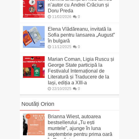
n’autor cu Andrei Crăciun și
Doru Preda
11/02/2026
0
Elena Vlădăreanu, invitată la
Sofia pentru lansarea „August”
în bulgară
11/12/2025
0
Marian Coman, Ligia Ruscu și
George State participă la
Festivalul Internațional de
Literatură și Traducere de la
Iași, ediția a XIII-a
22/10/2025
0
Noutăți Orion
Brianna Wiest, autoarea
bestsellerului „Tu ești
muntele”, ajunge în luna
septembrie pentru prima oară