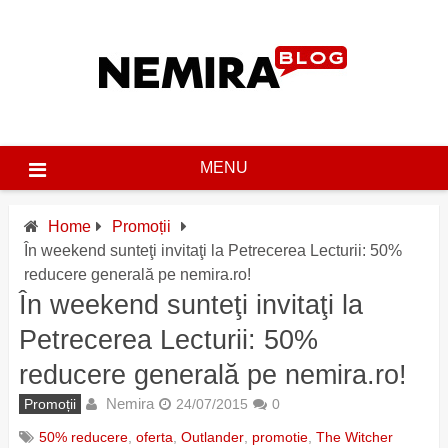
Skip
to
content
MENU
Home
Promoții
În weekend sunteţi invitaţi la Petrecerea Lecturii: 50%
reducere generală pe nemira.ro!
În weekend sunteţi invitaţi la
Petrecerea Lecturii: 50%
reducere generală pe nemira.ro!
Nemira
Promoții
24/07/2015
0
50% reducere
,
oferta
,
Outlander
,
promotie
,
The Witcher