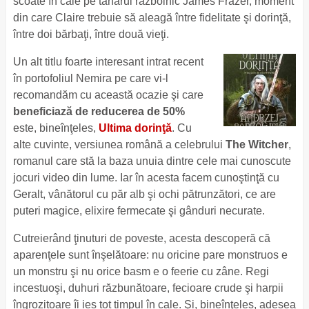
scoate în cale pe tânărul războinic James Frazer, moment
din care Claire trebuie să aleagă între fidelitate şi dorinţă,
între doi bărbaţi, între două vieţi.
Un alt titlu foarte interesant intrat recent
în portofoliul Nemira pe care vi-l
recomandăm cu această ocazie şi care
beneficiază de reducerea de 50%
este, bineînţeles,
Ultima dorinţă
. Cu
alte cuvinte, versiunea română a celebrului
The Witcher
,
romanul care stă la baza unuia dintre cele mai cunoscute
jocuri video din lume. Iar în acesta facem cunoştinţă cu
Geralt, vânătorul cu păr alb şi ochi pătrunzători, ce are
puteri magice, elixire fermecate şi gânduri necurate.
Cutreierând ţinuturi de poveste, acesta descoperă că
aparenţele sunt înşelătoare: nu oricine pare monstruos e
un monstru şi nu orice basm e o feerie cu zâne. Regi
incestuoşi, duhuri răzbunătoare, fecioare crude şi harpii
îngrozitoare îi ies tot timpul în cale. Şi, bineînţeles, adesea