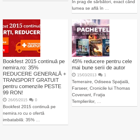
În prag de sărbători, exact când
lumea se află în …
Bookfest 2015 continuă pe
45% reducere pentru cele
nemira.ro: 35%
mai bune serii de autor
REDUCERE GENERALĂ +
15/03/2013
1
TRANSPORT GRATUIT
Temeraire, Odiseea Spaţială,
pentru comenzile PESTE
Farseer, Cronicile lui Thomas
99 RON!
Covenant, Fraţia
26/05/2015
0
Templierilor, …
Bookfest 2015 continuă pe
nemira.ro cu o ofertă
imbatabilă: 35% …