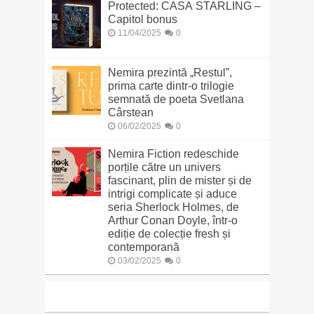
Protected: CASA STARLING –
Capitol bonus
11/04/2025
0
Nemira prezintă „Restul”,
prima carte dintr-o trilogie
semnată de poeta Svetlana
Cârstean
06/02/2025
0
Nemira Fiction redeschide
porțile către un univers
fascinant, plin de mister și de
intrigi complicate și aduce
seria Sherlock Holmes, de
Arthur Conan Doyle, într-o
ediție de colecție fresh și
contemporană
03/02/2025
0