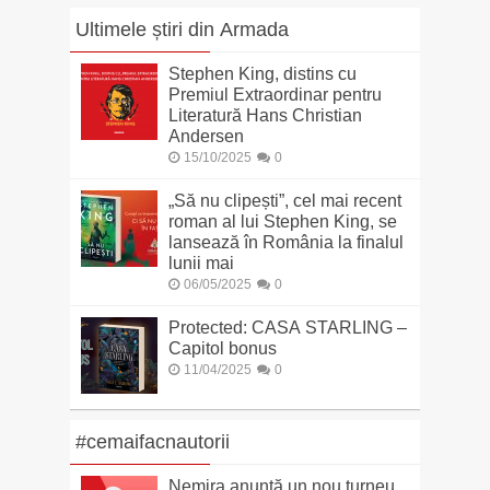
Ultimele știri din Armada
Stephen King, distins cu
Premiul Extraordinar pentru
Literatură Hans Christian
Andersen
15/10/2025
0
„Să nu clipești”, cel mai recent
roman al lui Stephen King, se
lansează în România la finalul
lunii mai
06/05/2025
0
Protected: CASA STARLING –
Capitol bonus
11/04/2025
0
#cemaifacnautorii
Nemira anunță un nou turneu