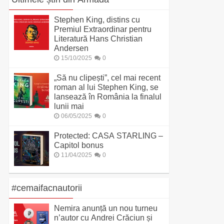
Stephen King, distins cu
Premiul Extraordinar pentru
Literatură Hans Christian
Andersen
15/10/2025
0
„Să nu clipești”, cel mai recent
roman al lui Stephen King, se
lansează în România la finalul
lunii mai
06/05/2025
0
Protected: CASA STARLING –
Capitol bonus
11/04/2025
0
#cemaifacnautorii
Nemira anunță un nou turneu
n’autor cu Andrei Crăciun și