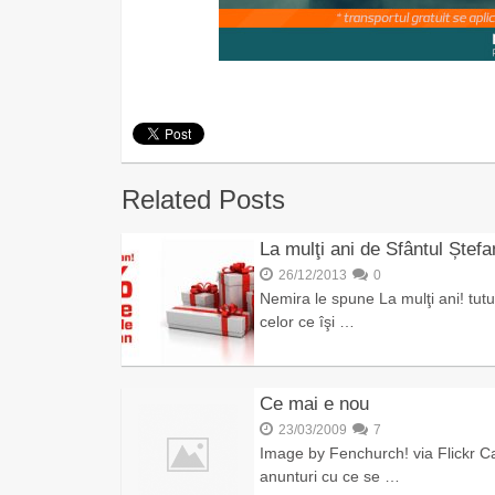
Related Posts
La mulţi ani de Sfântul Ștefa
26/12/2013
0
Nemira le spune La mulţi ani! tutu
celor ce îşi …
Ce mai e nou
23/03/2009
7
Image by Fenchurch! via Flickr C
anunturi cu ce se …