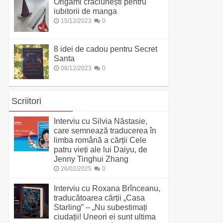
Origami crăciunești pentru
iubitorii de manga
15/12/2023
0
8 idei de cadou pentru Secret
Santa
08/12/2023
0
Scriitori
Interviu cu Silvia Năstasie,
care semnează traducerea în
limba română a cărții Cele
patru vieți ale lui Daiyu, de
Jenny Tinghui Zhang
26/02/2025
0
Interviu cu Roxana Brînceanu,
traducătoarea cărții „Casa
Starling” – „Nu subestimați
ciudații! Uneori ei sunt ultima