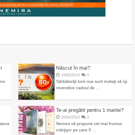
n
Născut în mai?
10/05/2013
0
ror
Sărbătoriţii lunii mai sunt invitaţi să îşi
revendice cadoul de …
Te-ai pregătit pentru 1 martie?
26/02/2013
0
ateva
Nemira vă propune cel mai frumos
mărţişor pe care îl …