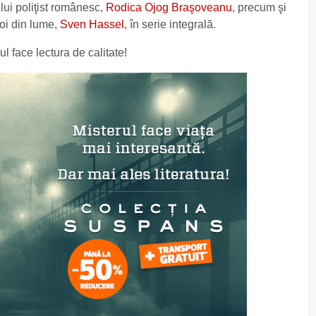
ui poliţist românesc,
Rodica Ojog Braşoveanu
, precum şi
boi din lume,
Sven Hassel
, în serie integrală.
 face lectura de calitate!