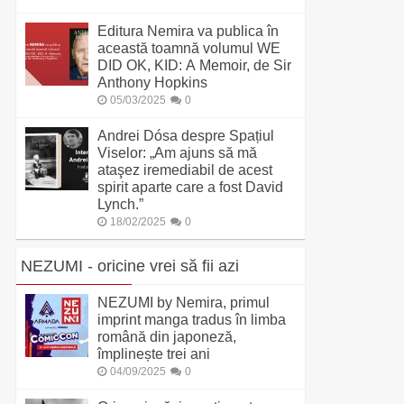
Editura Nemira va publica în
această toamnă volumul WE
DID OK, KID: A Memoir, de Sir
Anthony Hopkins
05/03/2025
0
Andrei Dósa despre Spațiul
Viselor: „Am ajuns să mă
ataşez iremediabil de acest
spirit aparte care a fost David
Lynch.”
18/02/2025
0
NEZUMI - oricine vrei să fii azi
NEZUMI by Nemira, primul
imprint manga tradus în limba
română din japoneză,
împlinește trei ani
04/09/2025
0