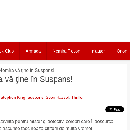
ok Club
Armada
Nemira Fiction
n’autor
Orion
emira vă ţine în Suspans!
 vă ţine în Suspans!
,
Stephen King
,
Suspans
,
Sven Hassel
,
Thriller
vilită pentru mister şi detectivi celebri care îi descurcă
ile ascunse fascinează cititorii de multă vreme!