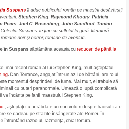
ţia Suspans
îi aduc publicului român pe maeştrii desăvârşiţi
 aventurii:
Stephen King
,
Raymond Khoury
,
Patricia
in Pears
,
Joel C. Rosenberg
,
John Sandford
,
Tonino
. Colectia Suspans te ţine cu sufletul la gură: literatură
e, romane noir şi horror, romane de aventuri.
ne în Suspans
săptămâna aceasta cu
reduceri de până la
cel mai recent roman al lui Stephen King, mult-aşteptatul
ning
.
Dan Torrance, angajat într-un azil de bătrâni, are rolul
este momentul desprinderii de lume. Mai mult, el trebuie să
criminali cu puteri paranormale. Umează o luptă complicată
 îi va încânta pe fanii maestrului Stephen King.
nul
, aşteptaţi cu nerăbdare un nou volum despre haosul care
re se dădeau pe străzile însângerate ale Romei. În
e înfruntând războiul, răzmeriţa, chiar tortura.