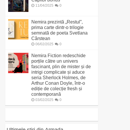
11/04/2025
0
Nemira prezintă „Restul”,
prima carte dintr-o trilogie
semnată de poeta Svetlana
Cârstean
06/02/2025
0
Nemira Fiction redeschide
porțile către un univers
fascinant, plin de mister și de
intrigi complicate și aduce
seria Sherlock Holmes, de
Arthur Conan Doyle, într-o
ediție de colecție fresh și
contemporană
03/02/2025
0
Ultimele știri din Armada