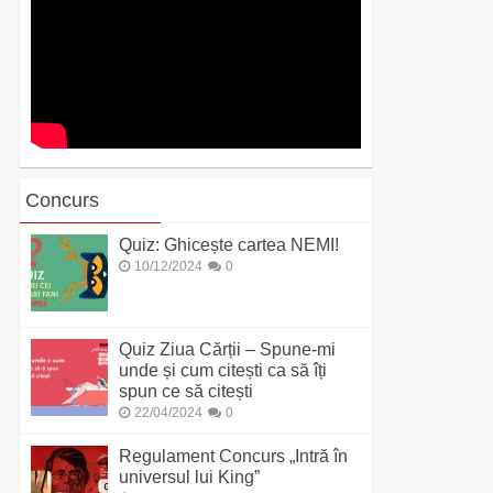
Concurs
Quiz: Ghicește cartea NEMI!
10/12/2024
0
Quiz Ziua Cărții – Spune-mi
unde și cum citești ca să îți
spun ce să citești
22/04/2024
0
Regulament Concurs „Intră în
universul lui King”