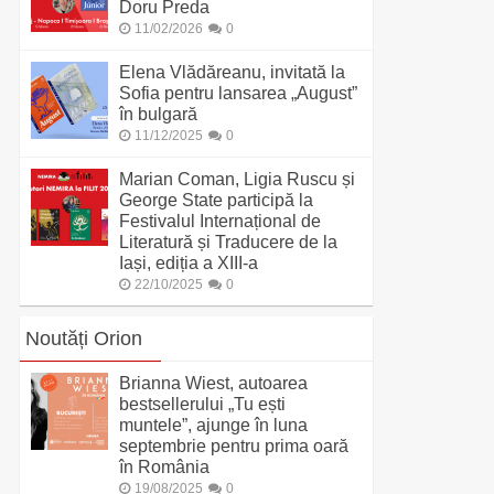
Doru Preda
11/02/2026
0
Elena Vlădăreanu, invitată la
Sofia pentru lansarea „August”
în bulgară
11/12/2025
0
Marian Coman, Ligia Ruscu și
George State participă la
Festivalul Internațional de
Literatură și Traducere de la
Iași, ediția a XIII-a
22/10/2025
0
Noutăți Orion
Brianna Wiest, autoarea
bestsellerului „Tu ești
muntele”, ajunge în luna
septembrie pentru prima oară
în România
19/08/2025
0