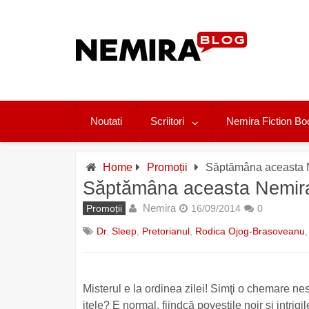
Skip
to
content
Noutati
Scriitori
Nemira Fiction Bo
Home
Promoții
Săptămâna aceasta N
Săptămâna aceasta Nemira
Nemira
Promoții
16/09/2014
0
Dr. Sleep
,
Pretorianul
,
Rodica Ojog-Brasoveanu
Misterul e la ordinea zilei!
Simţi o chemare nestă
iţele? E normal, fiindcă poveştile noir şi intrig