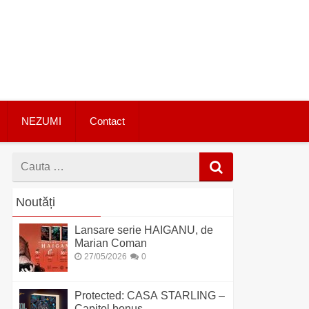
NEZUMI
Contact
Cauta
dupa
Noutăți
Lansare serie HAIGANU, de
Marian Coman
27/05/2026
0
Protected: CASA STARLING –
Capitol bonus