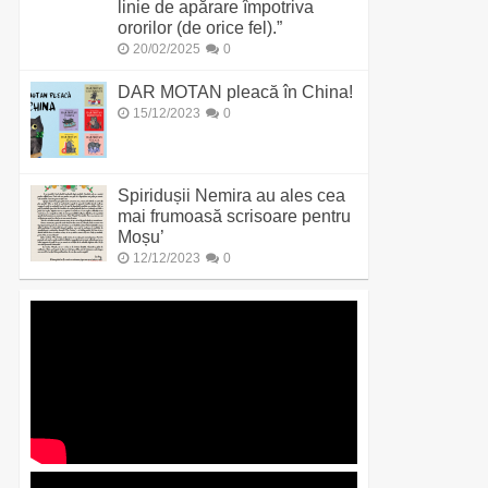
linie de apărare împotriva
ororilor (de orice fel).”
20/02/2025
0
DAR MOTAN pleacă în China!
15/12/2023
0
Spiridușii Nemira au ales cea
mai frumoasă scrisoare pentru
Moșu’
12/12/2023
0