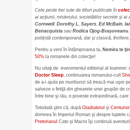
Cele peste trei sute de titluri publicate în
colec
ai acţiunii, misterului, societătilor secrete şi ai
Cornwell
,
Dorothy L. Sayers
,
Ed McBain
,
Ia
Benacquista
sau
Rodica Ojog-Braşoveanu
poliţistă contemporană, dar şi clasică, thriller
Pentru a veni în întâmpinarea ta,
Nemira te ţi
50%
la romanele din colecţie!
Nu uitaţi de evenimentul editorial al toamnei: 
Doctor Sleep
, continuarea romanului-cult
Shi
de a-i ajuta pe muribunzi să treacă mai uşor p
salveze o fetiţă din ghearele unei grupări de 
între bine şi rău, o poveste extraordinară, care
Totodată ştim că, după
Gladiatorul
şi
Centurio
domnea în Imperiul Roman şi despre luptele ca
Pretorianul
Cato şi Macro îşi continuă aventuril