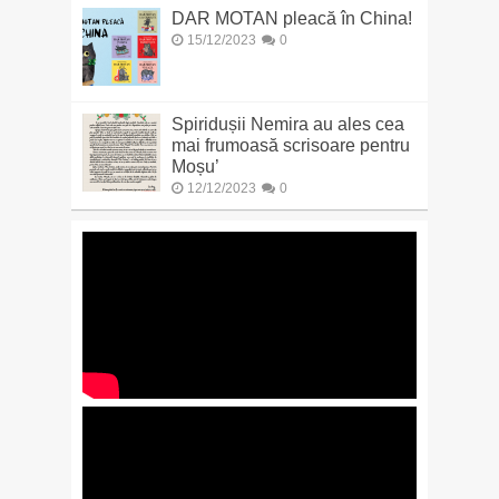
DAR MOTAN pleacă în China!
15/12/2023
0
Spiridușii Nemira au ales cea
mai frumoasă scrisoare pentru
Moșu’
12/12/2023
0