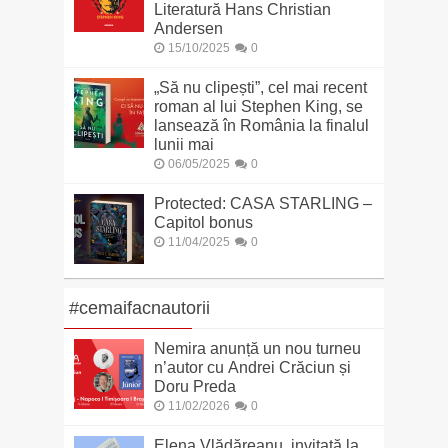
Literatură Hans Christian
Andersen
15/10/2025
0
„Să nu clipești”, cel mai recent
roman al lui Stephen King, se
lansează în România la finalul
lunii mai
06/05/2025
0
Protected: CASA STARLING –
Capitol bonus
11/04/2025
0
#cemaifacnautorii
Nemira anunță un nou turneu
n’autor cu Andrei Crăciun și
Doru Preda
11/02/2026
0
Elena Vlădăreanu, invitată la