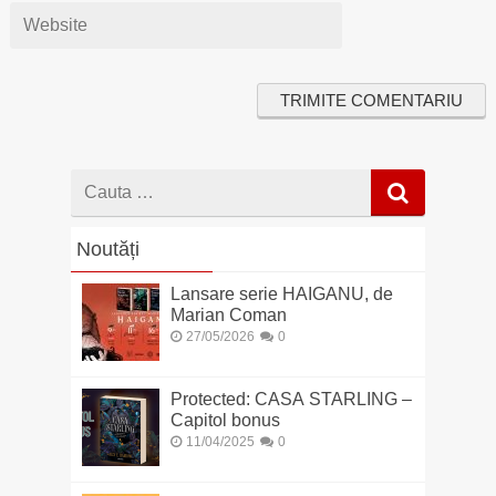
Cauta
dupa
Noutăți
Lansare serie HAIGANU, de
Marian Coman
27/05/2026
0
Protected: CASA STARLING –
Capitol bonus
11/04/2025
0