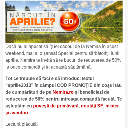
Dacă nu ai apucat să îţi iei cadoul de la Nemira în acest
weekend, mai ai o şansă! Special pentru sărbătoriţii lunii
aprilie, Nemira te invită să te bucuri de reducerea de 50%
la orice comandă şi în această săptămână.
Tot ce trebuie să faci e să introduci textul
“aprilie2013” în câmpul COD PROMOŢIE din coşul tău
de cumpărături de pe
Nemira.ro
şi beneficiezi de
reducerea de 50% pentru întreaga comandă facută. Te
aşteptăm cu
poveşti de primăvară
,
noutăţi SF
,
mister
şi aventuri
.
Lectură plăcută!