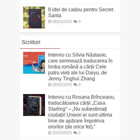
8 idei de cadou pentru Secret
Santa
08/12/2023
0
Scriitori
Interviu cu Silvia Năstasie,
care semnează traducerea în
limba română a cărții Cele
patru vieți ale lui Daiyu, de
Jenny Tinghui Zhang
26/02/2025
0
Interviu cu Roxana Brînceanu,
traducătoarea cărții „Casa
Starling” – „Nu subestimați
ciudații! Uneori ei sunt ultima
linie de apărare împotriva
ororilor (de orice fel).”
20/02/2025
0