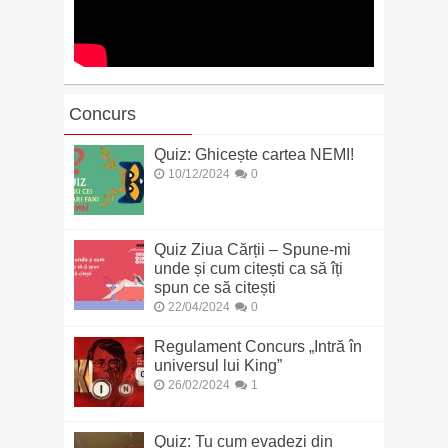
Concurs
Quiz: Ghicește cartea NEMI!
10/12/2024
0
Quiz Ziua Cărții – Spune-mi
unde și cum citești ca să îți
spun ce să citești
22/04/2024
0
Regulament Concurs „Intră în
universul lui King”
26/02/2024
1
Quiz: Tu cum evadezi din