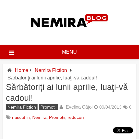
Skip
to
content
MENU
Home
Nemira Fiction
Sărbătoriţi ai lunii aprilie, luaţi-vă cadoul!
Sărbătoriţi ai lunii aprilie, luaţi-vă
cadoul!
Evelina Cățoi
Nemira Fiction
Promoții
09/04/2013
0
nascut in
,
Nemira
,
Promoții
,
reduceri