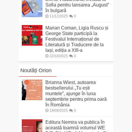
Sofia pentru lansarea „August”
în bulgară
11/12/2025
0
Marian Coman, Ligia Ruscu și
George State participă la
Festivalul Internațional de
Literatură și Traducere de la
Iași, ediția a XIII-a
22/10/2025
0
Noutăți Orion
Brianna Wiest, autoarea
bestsellerului „Tu ești
muntele”, ajunge în luna
septembrie pentru prima oară
în România
19/08/2025
0
Editura Nemira va publica în
această toamnă volumul WE