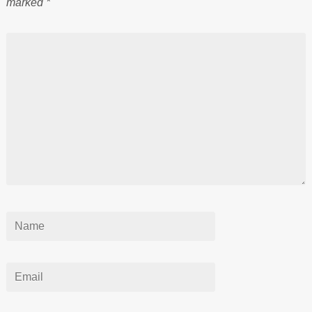
marked
*