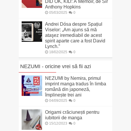
DID OK, KID: A Memoir, de Sir
Anthony Hopkins
05/03/2025
0
Andrei Dósa despre Spațiul
Viselor: „Am ajuns să mă
ataşez iremediabil de acest
spirit aparte care a fost David
Lynch.”
18/02/2025
0
NEZUMI - oricine vrei să fii azi
NEZUMI by Nemira, primul
imprint manga tradus în limba
română din japoneză,
împlinește trei ani
04/09/2025
0
Origami crăciunești pentru
iubitorii de manga
15/12/2023
0