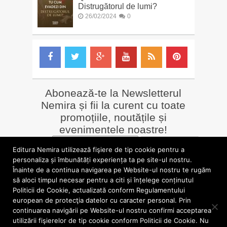
Distrugătorul de lumi?
26/02/2024
0
Abonează-te la Newsletterul
Nemira și fii la curent cu toate
promoțiile, noutățile și
evenimentele noastre!
Email
*
Editura Nemira utilizează fişiere de tip cookie pentru a
personaliza și îmbunătăți experiența ta pe site-ul nostru.
Înainte de a continua navigarea pe Website-ul nostru te rugăm
LIBRĂRII online
Alte siteuri
să aloci timpul necesar pentru a citi și înțelege conținutul
»
Librăria Online Nemira
»
Nemira Media
Politicii de Cookie, actualizată conform Regulamentului
»
Nemi
»
Valentin Nicolau
european de protecţia datelor cu caracter personal. Prin
continuarea navigării pe Website-ul nostru confirmi acceptarea
utilizării fişierelor de tip cookie conform Politicii de Cookie. Nu
blog.nemira.ro © 2026. Toate drepturile rezervate.