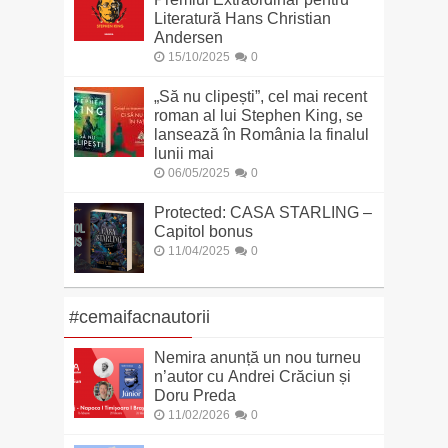
Literatură Hans Christian
Andersen
15/10/2025
0
„Să nu clipești”, cel mai recent
roman al lui Stephen King, se
lansează în România la finalul
lunii mai
06/05/2025
0
Protected: CASA STARLING –
Capitol bonus
11/04/2025
0
#cemaifacnautorii
Nemira anunță un nou turneu
n’autor cu Andrei Crăciun și
Doru Preda
11/02/2026
0