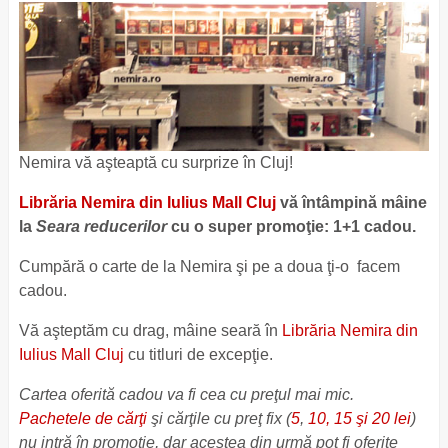
Nemira vă aşteaptă cu surprize în Cluj!
Librăria Nemira din Iulius Mall Cluj
vă întâmpină mâine
la
Seara reducerilor
cu o super promoţie: 1+1 cadou.
Cumpără o carte de la Nemira şi pe a doua ţi-o facem
cadou.
Vă aşteptăm cu drag, mâine seară în
Librăria Nemira din
Iulius Mall Cluj
cu titluri de excepţie.
Cartea oferită cadou va fi cea cu preţul mai mic.
Pachetele de cărţi
şi cărţile cu preţ fix (
5
,
10, 15 şi 20 lei
)
nu intră în promoţie, dar acestea din urmă pot fi oferite