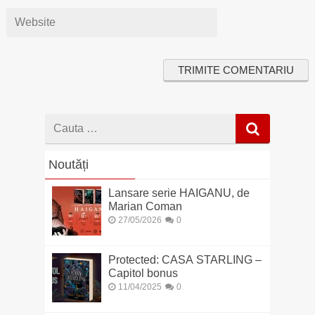
Cauta
dupa
Noutăți
Lansare serie HAIGANU, de
Marian Coman
27/05/2026
0
Protected: CASA STARLING –
Capitol bonus
11/04/2025
0