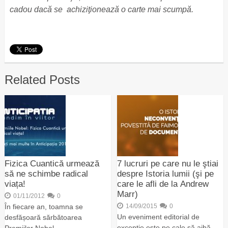
cadou dacă se achiziţionează o carte mai scumpă.
Related Posts
Fizica Cuantică urmează
7 lucruri pe care nu le ştiai
să ne schimbe radical
despre Istoria lumii (şi pe
viața!
care le afli de la Andrew
Marr)
01/11/2012
0
În fiecare an, toamna se
14/09/2015
0
Un eveniment editorial de
desfășoară sărbătoarea
excepţie este pe cale să aibă …