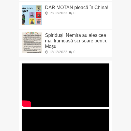
DAR MOTAN pleacă în China!
15/12/2023
0
Spiridușii Nemira au ales cea
mai frumoasă scrisoare pentru
Moșu’
12/12/2023
0