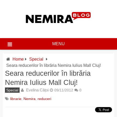
Skip
to
content
MENU
Home
Special
Seara reducerilor în librăria Nemira Iulius Mall Cluj!
Seara reducerilor în librăria
Nemira Iulius Mall Cluj!
Evelina Cățoi
Special
09/11/2012
0
librarie
,
Nemira
,
reduceri