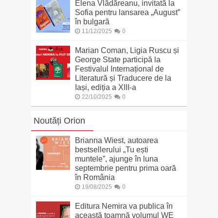
Elena Vlădăreanu, invitată la
Sofia pentru lansarea „August”
în bulgară
11/12/2025
0
Marian Coman, Ligia Ruscu și
George State participă la
Festivalul Internațional de
Literatură și Traducere de la
Iași, ediția a XIII-a
22/10/2025
0
Noutăți Orion
Brianna Wiest, autoarea
bestsellerului „Tu ești
muntele”, ajunge în luna
septembrie pentru prima oară
în România
19/08/2025
0
Editura Nemira va publica în
această toamnă volumul WE