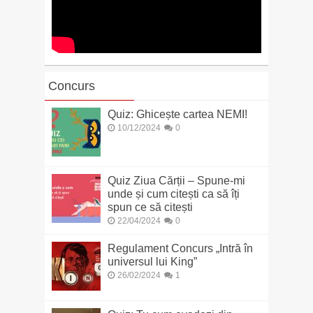
Concurs
Quiz: Ghicește cartea NEMI!
10/12/2024
0
Quiz Ziua Cărții – Spune-mi
unde și cum citești ca să îți
spun ce să citești
22/04/2024
0
Regulament Concurs „Intră în
universul lui King”
26/02/2024
1