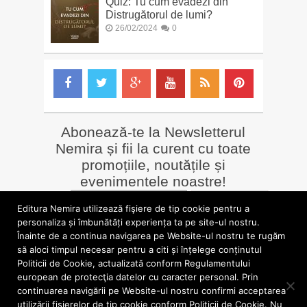
Quiz: Tu cum evadezi din
Distrugătorul de lumi?
26/02/2024
0
Abonează-te la Newsletterul
Nemira și fii la curent cu toate
promoțiile, noutățile și
evenimentele noastre!
Email
*
Editura Nemira utilizează fişiere de tip cookie pentru a
personaliza și îmbunătăți experiența ta pe site-ul nostru.
Înainte de a continua navigarea pe Website-ul nostru te rugăm
LIBRĂRII online
Alte siteuri
să aloci timpul necesar pentru a citi și înțelege conținutul
»
Librăria Online Nemira
»
Nemira Media
Politicii de Cookie, actualizată conform Regulamentului
»
Nemi
»
Valentin Nicolau
european de protecţia datelor cu caracter personal. Prin
continuarea navigării pe Website-ul nostru confirmi acceptarea
utilizării fişierelor de tip cookie conform Politicii de Cookie. Nu