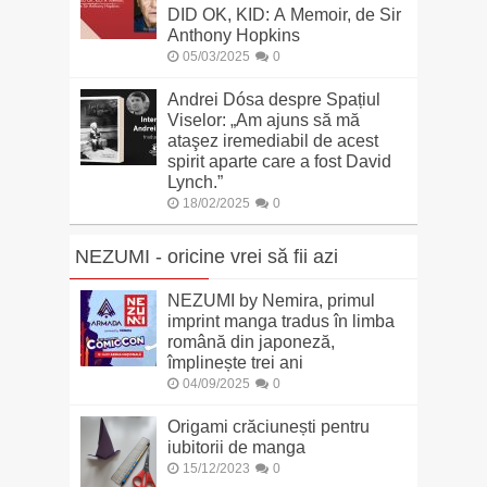
DID OK, KID: A Memoir, de Sir
Anthony Hopkins
05/03/2025
0
Andrei Dósa despre Spațiul
Viselor: „Am ajuns să mă
ataşez iremediabil de acest
spirit aparte care a fost David
Lynch.”
18/02/2025
0
NEZUMI - oricine vrei să fii azi
NEZUMI by Nemira, primul
imprint manga tradus în limba
română din japoneză,
împlinește trei ani
04/09/2025
0
Origami crăciunești pentru
iubitorii de manga
15/12/2023
0