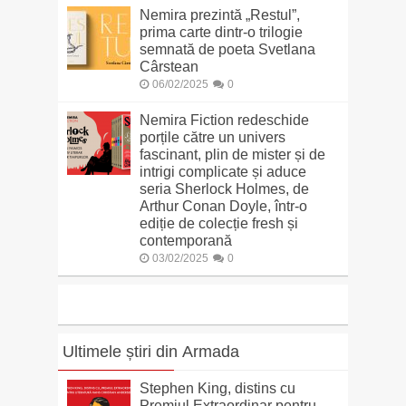
Nemira prezintă „Restul”,
prima carte dintr-o trilogie
semnată de poeta Svetlana
Cârstean
06/02/2025
0
Nemira Fiction redeschide
porțile către un univers
fascinant, plin de mister și de
intrigi complicate și aduce
seria Sherlock Holmes, de
Arthur Conan Doyle, într-o
ediție de colecție fresh și
contemporană
03/02/2025
0
Ultimele știri din Armada
Stephen King, distins cu
Premiul Extraordinar pentru