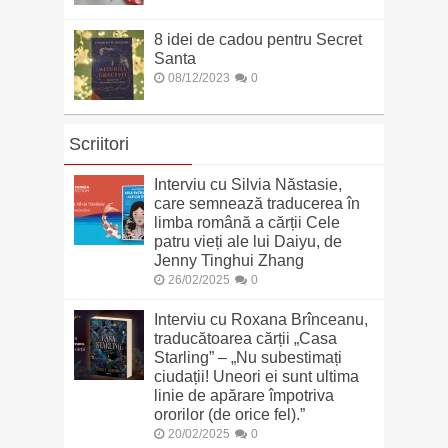
8 idei de cadou pentru Secret
Santa
08/12/2023
0
Scriitori
Interviu cu Silvia Năstasie,
care semnează traducerea în
limba română a cărții Cele
patru vieți ale lui Daiyu, de
Jenny Tinghui Zhang
26/02/2025
0
Interviu cu Roxana Brînceanu,
traducătoarea cărții „Casa
Starling” – „Nu subestimați
ciudații! Uneori ei sunt ultima
linie de apărare împotriva
ororilor (de orice fel).”
20/02/2025
0