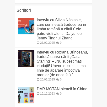
Scriitori
Interviu cu Silvia Năstasie,
care semnează traducerea în
limba română a cărții Cele
patru vieți ale lui Daiyu, de
Jenny Tinghui Zhang
26/02/2025
0
Interviu cu Roxana Brînceanu,
traducătoarea cărții „Casa
Starling” – „Nu subestimați
ciudații! Uneori ei sunt ultima
linie de apărare împotriva
ororilor (de orice fel).”
20/02/2025
0
DAR MOTAN pleacă în China!
15/12/2023
0