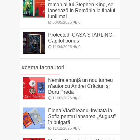
roman al lui Stephen King, se
lansează în România la finalul
lunii mai
06/05/2025
0
Protected: CASA STARLING –
Capitol bonus
11/04/2025
0
#cemaifacnautorii
Nemira anunță un nou turneu
n’autor cu Andrei Crăciun și
Doru Preda
11/02/2026
0
Elena Vlădăreanu, invitată la
Sofia pentru lansarea „August”
în bulgară
11/12/2025
0