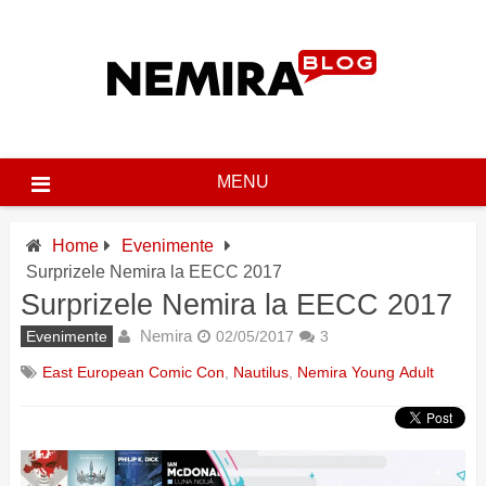
Skip
to
content
MENU
Home
Evenimente
Surprizele Nemira la EECC 2017
Surprizele Nemira la EECC 2017
Nemira
Evenimente
02/05/2017
3
East European Comic Con
,
Nautilus
,
Nemira Young Adult