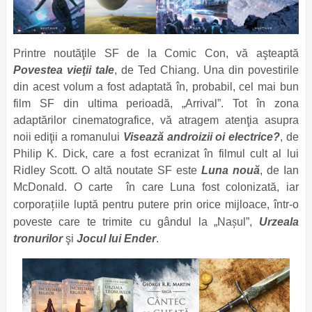
Printre noutăţile SF de la Comic Con, vă aşteaptă
Povestea vieţii tale
, de Ted Chiang. Una din povestirile
din acest volum a fost adaptată în, probabil, cel mai bun
film SF din ultima perioadă, „Arrival”. Tot în zona
adaptărilor cinematografice, vă atragem atenţia asupra
noii ediţii a romanului
Visează androizii oi electrice?
, de
Philip K. Dick, care a fost ecranizat în filmul cult al lui
Ridley Scott. O altă noutate SF este
Luna nouă
, de Ian
McDonald. O carte în care Luna fost colonizată, iar
ț
corpora
iile luptă pentru putere prin orice mijloace, într-o
ș
poveste care te trimite cu gândul la „Na
ul”,
Urzeala
tronurilor
şi
Jocul lui Ender
.