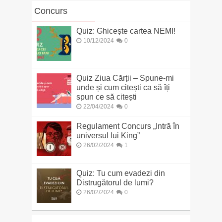
Concurs
Quiz: Ghicește cartea NEMI!
10/12/2024
0
Quiz Ziua Cărții – Spune-mi
unde și cum citești ca să îți
spun ce să citești
22/04/2024
0
Regulament Concurs „Intră în
universul lui King”
26/02/2024
1
Quiz: Tu cum evadezi din
Distrugătorul de lumi?
26/02/2024
0