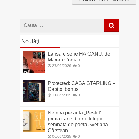
Cauta
dupa
Noutăți
Lansare serie HAIGANU, de
Marian Coman
27/05/2026
0
Protected: CASA STARLING –
Capitol bonus
11/04/2025
0
Nemira prezintă „Restul”,
prima carte dintr-o trilogie
semnată de poeta Svetlana
Cârstean
06/02/2025
0