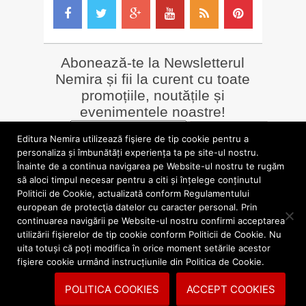
Abonează-te la Newsletterul
Nemira și fii la curent cu toate
promoțiile, noutățile și
evenimentele noastre!
Email
*
Editura Nemira utilizează fişiere de tip cookie pentru a
personaliza și îmbunătăți experiența ta pe site-ul nostru.
Înainte de a continua navigarea pe Website-ul nostru te rugăm
LIBRĂRII online
Alte siteuri
să aloci timpul necesar pentru a citi și înțelege conținutul
»
Librăria Online Nemira
»
Nemira Media
Politicii de Cookie, actualizată conform Regulamentului
»
Nemi
»
Valentin Nicolau
european de protecţia datelor cu caracter personal. Prin
continuarea navigării pe Website-ul nostru confirmi acceptarea
utilizării fişierelor de tip cookie conform Politicii de Cookie. Nu
blog.nemira.ro © 2026. Toate drepturile rezervate.
uita totuși că poți modifica în orice moment setările acestor
fişiere cookie urmând instrucțiunile din Politica de Cookie.
Politica de confidentialitate
Politica cookies
POLITICA COOKIES
ACCEPT COOKIES