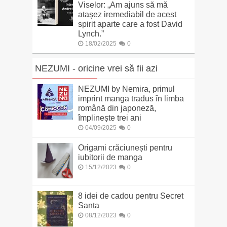
Viselor: „Am ajuns să mă
ataşez iremediabil de acest
spirit aparte care a fost David
Lynch.”
18/02/2025
0
NEZUMI - oricine vrei să fii azi
NEZUMI by Nemira, primul
imprint manga tradus în limba
română din japoneză,
împlinește trei ani
04/09/2025
0
Origami crăciunești pentru
iubitorii de manga
15/12/2023
0
8 idei de cadou pentru Secret
Santa
08/12/2023
0