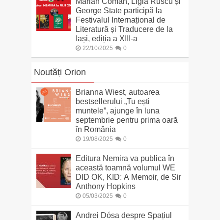
Marian Coman, Ligia Ruscu și
George State participă la
Festivalul Internațional de
Literatură și Traducere de la
Iași, ediția a XIII-a
22/10/2025
0
Noutăți Orion
Brianna Wiest, autoarea
bestsellerului „Tu ești
muntele”, ajunge în luna
septembrie pentru prima oară
în România
19/08/2025
0
Editura Nemira va publica în
această toamnă volumul WE
DID OK, KID: A Memoir, de Sir
Anthony Hopkins
05/03/2025
0
Andrei Dósa despre Spațiul