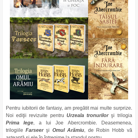
Pentru iubitorii de fantasy, am pregătit mai multe surprize.
Noi ediţii revizuite pentru
Urzeala tronurilor
şi trilogia
Prima lege
, a lui Joe Abercrombie. Deasemenea,
trilogiile
Farseer
şi
Omul Arămiu
, de Robin Hobb vă
aşteaptă şi ele în întregime la standul nostru.