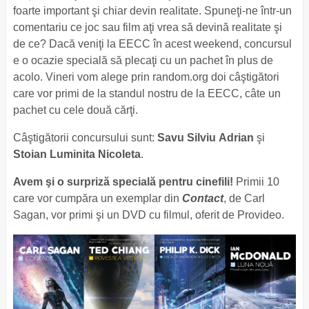
foarte important şi chiar devin realitate. Spuneţi-ne într-un
comentariu ce joc sau film aţi vrea să devină realitate şi
de ce? Dacă veniţi la EECC în acest weekend, concursul
e o ocazie specială să plecaţi cu un pachet în plus de
acolo. Vineri vom alege prin random.org doi câştigători
care vor primi de la standul nostru de la EECC, câte un
pachet cu cele două cărţi.
Câştigătorii concursului sunt:
Savu Silviu Adrian
şi
Stoian Luminita Nicoleta
.
Avem şi o surpriză specială pentru cinefili!
Primii 10
care vor cumpăra un exemplar din
Contact
, de Carl
Sagan, vor primi şi un DVD cu filmul, oferit de Provideo.