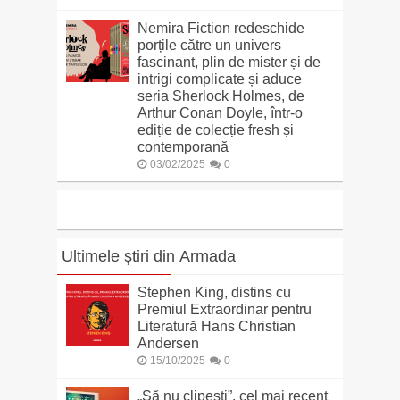
Nemira Fiction redeschide
porțile către un univers
fascinant, plin de mister și de
intrigi complicate și aduce
seria Sherlock Holmes, de
Arthur Conan Doyle, într-o
ediție de colecție fresh și
contemporană
03/02/2025
0
Ultimele știri din Armada
Stephen King, distins cu
Premiul Extraordinar pentru
Literatură Hans Christian
Andersen
15/10/2025
0
„Să nu clipești”, cel mai recent