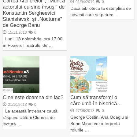
Cartea Atelierelor”, „Munca
01/04/2019
0
actorului cu sine însuşi” de
Dacă biblioteca ta este plină de
Konstantin Sergheevici
povești care se petrec …
Stanislavski şi „Nocturne”
de George Banu
15/11/2013
0
Luni, 18 noiembrie, ora 17.00,
în Foaierul Teatrului de …
Cine este doamna din lac?
Cum să transformi o
cârciumă în biserică…
21/10/2013
0
La această întrebare caută
27/08/2013
0
George Costin, Ana Odagiu și
răspuns cititorii Clubului de
Sorin Miron vor interpreta
lectură …
rolurile …