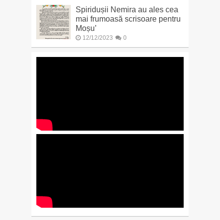
Spiridușii Nemira au ales cea
mai frumoasă scrisoare pentru
Moșu’
12/12/2023
0