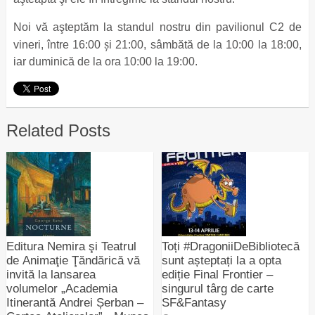
Noi vă aşteptăm la standul nostru din pavilionul C2 de
ș
vineri, între 16:00
i 21:00, sâmbătă de la 10:00 la 18:00,
iar duminică de la ora 10:00 la 19:00.
Related Posts
Editura Nemira şi Teatrul
Toți #DragoniiDeBibliotecă
de Animaţie Ţăndărică vă
sunt așteptați la a opta
invită la lansarea
ediție Final Frontier –
volumelor „Academia
singurul târg de carte
Itinerantă Andrei Șerban –
SF&Fantasy