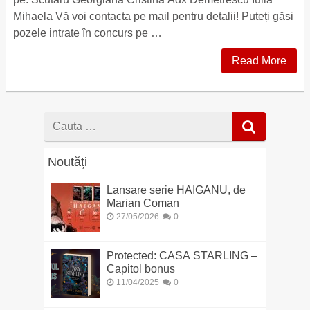
Mihaela Vă voi contacta pe mail pentru detalii! Puteți găsi
pozele intrate în concurs pe …
Read More
Cauta
dupa
Noutăți
Lansare serie HAIGANU, de
Marian Coman
27/05/2026
0
Protected: CASA STARLING –
Capitol bonus
11/04/2025
0