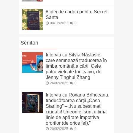
8 idei de cadou pentru Secret
Santa
08/12/2023
0
Scriitori
Interviu cu Silvia Năstasie,
care semnează traducerea în
limba română a cărții Cele
patru vieți ale lui Daiyu, de
Jenny Tinghui Zhang
26/02/2025
0
Interviu cu Roxana Brînceanu,
traducătoarea cărții „Casa
Starling” – „Nu subestimați
ciudații! Uneori ei sunt ultima
linie de apărare împotriva
ororilor (de orice fel).”
20/02/2025
0