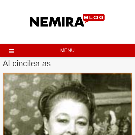
Skip
to
content
MENU
Al cincilea as