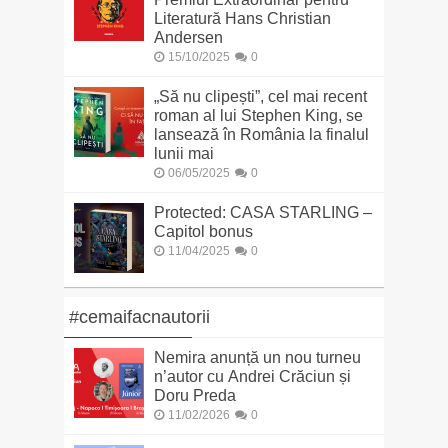
Literatură Hans Christian
Andersen
15/10/2025
0
„Să nu clipești”, cel mai recent
roman al lui Stephen King, se
lansează în România la finalul
lunii mai
06/05/2025
0
Protected: CASA STARLING –
Capitol bonus
11/04/2025
0
#cemaifacnautorii
Nemira anunță un nou turneu
n’autor cu Andrei Crăciun și
Doru Preda
11/02/2026
0