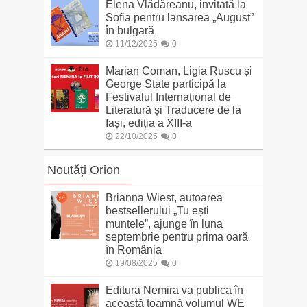
Elena Vlădăreanu, invitată la
Sofia pentru lansarea „August”
în bulgară
11/12/2025
0
Marian Coman, Ligia Ruscu și
George State participă la
Festivalul Internațional de
Literatură și Traducere de la
Iași, ediția a XIII-a
22/10/2025
0
Noutăți Orion
Brianna Wiest, autoarea
bestsellerului „Tu ești
muntele”, ajunge în luna
septembrie pentru prima oară
în România
19/08/2025
0
Editura Nemira va publica în
această toamnă volumul WE