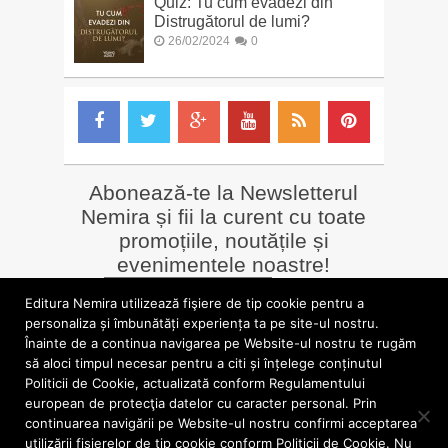
Quiz: Tu cum evadezi din
Distrugătorul de lumi?
26/02/2024
0
Abonează-te la Newsletterul
Nemira și fii la curent cu toate
promoțiile, noutățile și
evenimentele noastre!
Email
*
Editura Nemira utilizează fişiere de tip cookie pentru a
personaliza și îmbunătăți experiența ta pe site-ul nostru.
Înainte de a continua navigarea pe Website-ul nostru te rugăm
LIBRĂRII online
Alte siteuri
să aloci timpul necesar pentru a citi și înțelege conținutul
»
Librăria Online Nemira
»
Nemira Media
Politicii de Cookie, actualizată conform Regulamentului
»
Nemi
»
Valentin Nicolau
european de protecţia datelor cu caracter personal. Prin
continuarea navigării pe Website-ul nostru confirmi acceptarea
utilizării fişierelor de tip cookie conform Politicii de Cookie. Nu