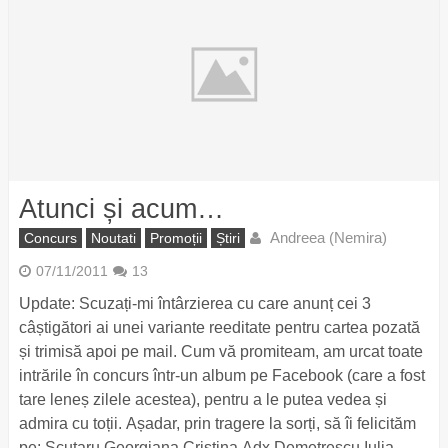
Atunci și acum…
Andreea (Nemira)
Concurs
Noutati
Promoții
Știri
07/11/2011
13
Update: Scuzați-mi întârzierea cu care anunț cei 3
câștigători ai unei variante reeditate pentru cartea pozată
și trimisă apoi pe mail. Cum vă promiteam, am urcat toate
intrările în concurs într-un album pe Facebook (care a fost
tare leneș zilele acestea), pentru a le putea vedea și
admira cu toții. Așadar, prin tragere la sorți, să îi felicităm
pe: Scutaru Georgiana Cristina Adx Demetrescu Iulia