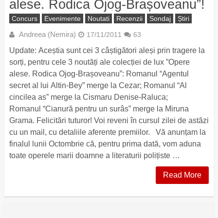
alese. Rodica Ojog-Brașoveanu”!
Concurs
Evenimente
Noutati
Recenzii
Sondaj
Știri
Andreea (Nemira)
17/11/2011
63
Update: Aceștia sunt cei 3 câștigători aleși prin tragere la
sorți, pentru cele 3 noutăți ale colecției de lux ”Opere
alese. Rodica Ojog-Brașoveanu”: Romanul “Agentul
secret al lui Altin-Bey” merge la Cezar; Romanul “Al
cincilea as” merge la Cismaru Denise-Raluca;
Romanul “Cianură pentru un surâs” merge la Miruna
Grama. Felicitări tuturor! Voi reveni în cursul zilei de astăzi
cu un mail, cu detaliile aferente premiilor. Vă anunțam la
finalul lunii Octombrie că, pentru prima dată, vom aduna
toate operele marii doamne a literaturii polițiste …
Read More