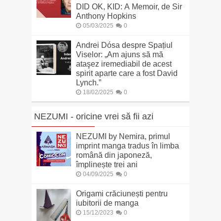
DID OK, KID: A Memoir, de Sir
Anthony Hopkins
05/03/2025
0
Andrei Dósa despre Spațiul
Viselor: „Am ajuns să mă
ataşez iremediabil de acest
spirit aparte care a fost David
Lynch.”
18/02/2025
0
NEZUMI - oricine vrei să fii azi
NEZUMI by Nemira, primul
imprint manga tradus în limba
română din japoneză,
împlinește trei ani
04/09/2025
0
Origami crăciunești pentru
iubitorii de manga
15/12/2023
0