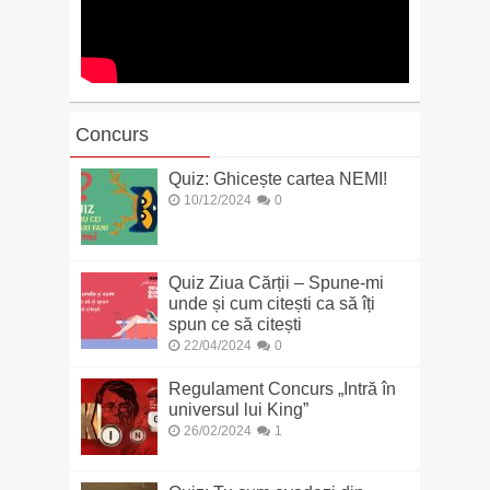
Concurs
Quiz: Ghicește cartea NEMI!
10/12/2024
0
Quiz Ziua Cărții – Spune-mi
unde și cum citești ca să îți
spun ce să citești
22/04/2024
0
Regulament Concurs „Intră în
universul lui King”
26/02/2024
1