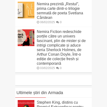
Nemira prezintă „Restul”,
prima carte dintr-o trilogie
semnată de poeta Svetlana
Cârstean
06/02/2025
0
Nemira Fiction redeschide
porțile către un univers
fascinant, plin de mister și de
intrigi complicate și aduce
seria Sherlock Holmes, de
Arthur Conan Doyle, într-o
ediție de colecție fresh și
contemporană
03/02/2025
0
Ultimele știri din Armada
Stephen King, distins cu
Premiul Extraordinar pentru