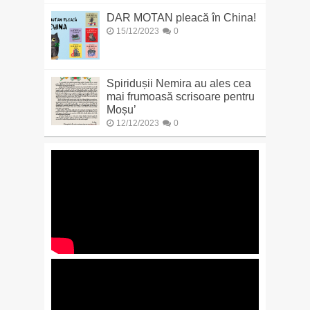
DAR MOTAN pleacă în China!
15/12/2023
0
Spiridușii Nemira au ales cea
mai frumoasă scrisoare pentru
Moșu’
12/12/2023
0