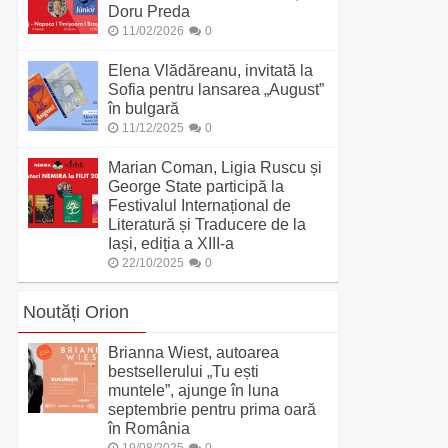
Doru Preda
11/02/2026
0
Elena Vlădăreanu, invitată la
Sofia pentru lansarea „August”
în bulgară
11/12/2025
0
Marian Coman, Ligia Ruscu și
George State participă la
Festivalul Internațional de
Literatură și Traducere de la
Iași, ediția a XIII-a
22/10/2025
0
Noutăți Orion
Brianna Wiest, autoarea
bestsellerului „Tu ești
muntele”, ajunge în luna
septembrie pentru prima oară
în România