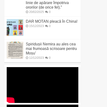
linie de apărare împotriva
ororilor (de orice fel).”
20/02/2025
0
DAR MOTAN pleacă în China!
15/12/2023
0
Spiridușii Nemira au ales cea
mai frumoasă scrisoare pentru
Moșu’
12/12/2023
0