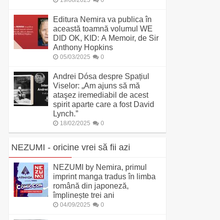
19/08/2025
0
Editura Nemira va publica în
această toamnă volumul WE
DID OK, KID: A Memoir, de Sir
Anthony Hopkins
05/03/2025
0
Andrei Dósa despre Spațiul
Viselor: „Am ajuns să mă
ataşez iremediabil de acest
spirit aparte care a fost David
Lynch.”
18/02/2025
0
NEZUMI - oricine vrei să fii azi
NEZUMI by Nemira, primul
imprint manga tradus în limba
română din japoneză,
împlinește trei ani
04/09/2025
0