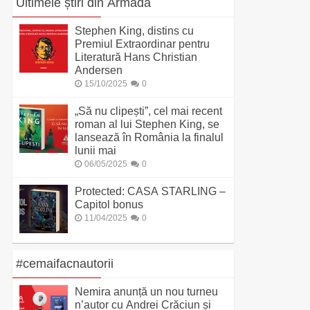
Ultimele știri din Armada
Stephen King, distins cu
Premiul Extraordinar pentru
Literatură Hans Christian
Andersen
15/10/2025
0
„Să nu clipești”, cel mai recent
roman al lui Stephen King, se
lansează în România la finalul
lunii mai
06/05/2025
0
Protected: CASA STARLING –
Capitol bonus
11/04/2025
0
#cemaifacnautorii
Nemira anunță un nou turneu
n’autor cu Andrei Crăciun și