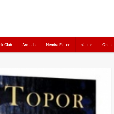
ok Club
Armada
Nemira Fiction
n’autor
Orion