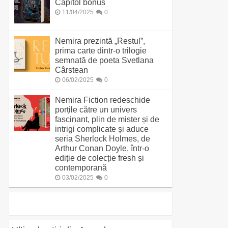
Capitol bonus
11/04/2025
0
Nemira prezintă „Restul”,
prima carte dintr-o trilogie
semnată de poeta Svetlana
Cârstean
06/02/2025
0
Nemira Fiction redeschide
porțile către un univers
fascinant, plin de mister și de
intrigi complicate și aduce
seria Sherlock Holmes, de
Arthur Conan Doyle, într-o
ediție de colecție fresh și
contemporană
03/02/2025
0