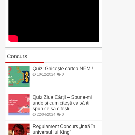
Concurs
Quiz: Ghicește cartea NEMI!
10/12/2024
0
Quiz Ziua Cărții – Spune-mi
unde și cum citești ca să îți
spun ce să citești
22/04/2024
0
Regulament Concurs „Intră în
universul lui King”