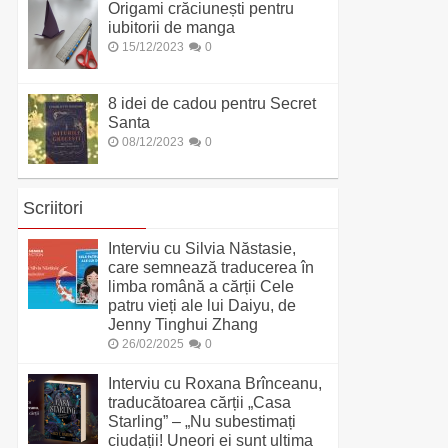
Origami crăciunești pentru
iubitorii de manga
15/12/2023
0
8 idei de cadou pentru Secret
Santa
08/12/2023
0
Scriitori
Interviu cu Silvia Năstasie,
care semnează traducerea în
limba română a cărții Cele
patru vieți ale lui Daiyu, de
Jenny Tinghui Zhang
26/02/2025
0
Interviu cu Roxana Brînceanu,
traducătoarea cărții „Casa
Starling” – „Nu subestimați
ciudații! Uneori ei sunt ultima