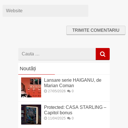
Cauta
dupa
Noutăți
Lansare serie HAIGANU, de
Marian Coman
27/05/2026
0
Protected: CASA STARLING –
Capitol bonus
11/04/2025
0