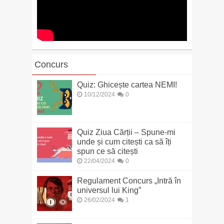
Concurs
Quiz: Ghicește cartea NEMI!
10/12/2024
0
Quiz Ziua Cărții – Spune-mi
unde și cum citești ca să îți
spun ce să citești
22/04/2024
0
Regulament Concurs „Intră în
universul lui King”
26/02/2024
1