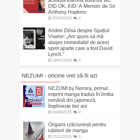
această toamnă volumul WE
DID OK, KID: A Memoir, de Sir
Anthony Hopkins
05/03/2025
0
Andrei Dósa despre Spațiul
Viselor: „Am ajuns să mă
ataşez iremediabil de acest
spirit aparte care a fost David
Lynch.”
18/02/2025
0
NEZUMI - oricine vrei să fii azi
NEZUMI by Nemira, primul
imprint manga tradus în limba
română din japoneză,
împlinește trei ani
04/09/2025
0
Origami crăciunești pentru
iubitorii de manga
15/12/2023
0