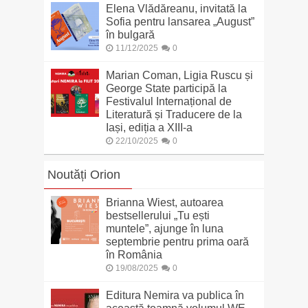
Elena Vlădăreanu, invitată la
Sofia pentru lansarea „August”
în bulgară
11/12/2025
0
Marian Coman, Ligia Ruscu și
George State participă la
Festivalul Internațional de
Literatură și Traducere de la
Iași, ediția a XIII-a
22/10/2025
0
Noutăți Orion
Brianna Wiest, autoarea
bestsellerului „Tu ești
muntele”, ajunge în luna
septembrie pentru prima oară
în România
19/08/2025
0
Editura Nemira va publica în