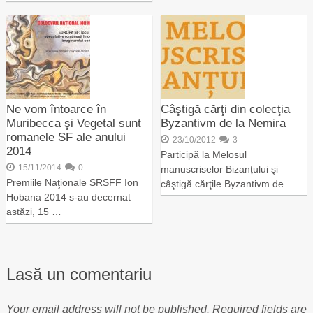
Ne vom întoarce în
Câştigă cărţi din colecţia
Muribecca şi Vegetal sunt
Byzantivm de la Nemira
romanele SF ale anului
23/10/2012
3
2014
Participă la Melosul
15/11/2014
0
manuscriselor Bizanțului şi
Premiile Naţionale SRSFF Ion
câştigă cărţile Byzantivm de …
Hobana 2014 s-au decernat
astăzi, 15 …
Lasă un comentariu
Your email address will not be published.
Required fields are