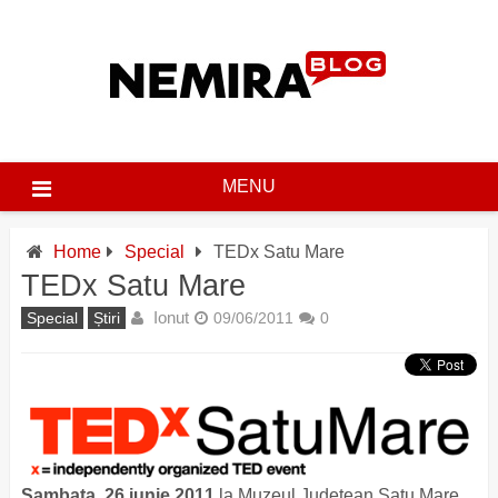
Skip
to
content
MENU
Home
Special
TEDx Satu Mare
TEDx Satu Mare
Ionut
Special
Știri
09/06/2011
0
Sambata, 26 iunie 2011
la Muzeul Judetean Satu Mare