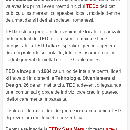
va avea loc primul eveniment din ciclul
TEDx
dedicat
publicului satmarean, cu speakeri locali, modele demne
de urmat dar si lideri ai societatii romanesti.
TEDx
este un program de evenimente locale, organizate
independent de
TED
in care sunt combinate filme
inregistrate la
TED Talks
si speakeri, pentru a genera
discutii profunde si contacte, totul desfasurandu-se in
cadrul general dezvoltat de TED Conferences.
TED
a inceput in
1984
ca un loc de intalnire pentru lideri
si inovatori in domeniile
Tehnologie, Divertisment si
Design
. 26 de ani mai tarziu,
TED
a devenit o legatura a
unei comunitati globale de indivizi care cred in puterea
ideilor care merita impartasite.
Pentru a-ti forma o idee despre ce inseamna lumea
TED
,
iti prezentam un filmulet reprezentativ:
Pentru a te inscrie la
TEDx Satu Mare
, viziteaza
site-ul