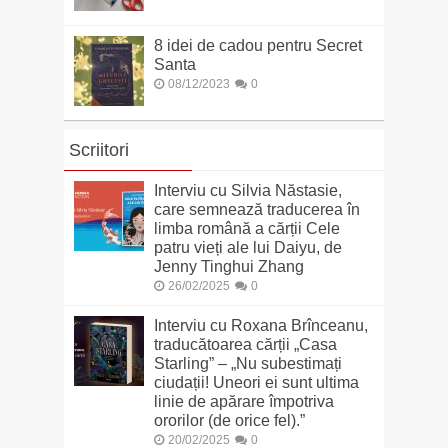
8 idei de cadou pentru Secret
Santa
08/12/2023
0
Scriitori
Interviu cu Silvia Năstasie,
care semnează traducerea în
limba română a cărții Cele
patru vieți ale lui Daiyu, de
Jenny Tinghui Zhang
26/02/2025
0
Interviu cu Roxana Brînceanu,
traducătoarea cărții „Casa
Starling” – „Nu subestimați
ciudații! Uneori ei sunt ultima
linie de apărare împotriva
ororilor (de orice fel).”
20/02/2025
0