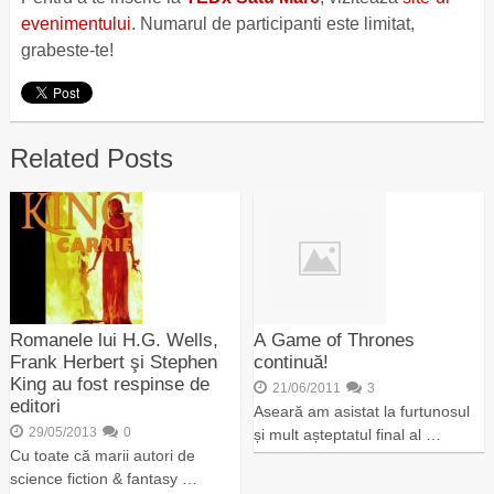
evenimentului
. Numarul de participanti este limitat,
grabeste-te!
Related Posts
Romanele lui H.G. Wells,
A Game of Thrones
Frank Herbert şi Stephen
continuă!
King au fost respinse de
21/06/2011
3
editori
Aseară am asistat la furtunosul
29/05/2013
0
și mult așteptatul final al …
Cu toate că marii autori de
science fiction & fantasy …