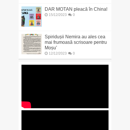
DAR MOTAN pleacă în China!
15/12/2023
0
Spiridușii Nemira au ales cea
mai frumoasă scrisoare pentru
Moșu’
12/12/2023
0