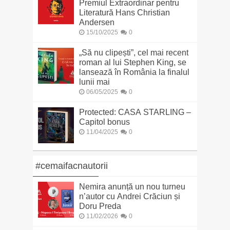
Premiul Extraordinar pentru
Literatură Hans Christian
Andersen
15/10/2025
0
„Să nu clipești”, cel mai recent
roman al lui Stephen King, se
lansează în România la finalul
lunii mai
06/05/2025
0
Protected: CASA STARLING –
Capitol bonus
11/04/2025
0
#cemaifacnautorii
Nemira anunță un nou turneu
n’autor cu Andrei Crăciun și
Doru Preda
11/02/2026
0