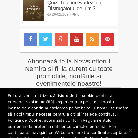
Quiz: Tu cum evadezi din
Distrugătorul de lumi?
26/02/2024
0
Abonează-te la Newsletterul
Nemira și fii la curent cu toate
promoțiile, noutățile și
evenimentele noastre!
Email
*
Editura Nemira utilizează fişiere de tip cookie pentru a
personaliza și îmbunătăți experiența ta pe site-ul nostru.
Înainte de a continua navigarea pe Website-ul nostru te rugăm
LIBRĂRII online
Alte siteuri
să aloci timpul necesar pentru a citi și înțelege conținutul
»
Librăria Online Nemira
»
Nemira Media
Politicii de Cookie, actualizată conform Regulamentului
»
Nemi
»
Valentin Nicolau
european de protecţia datelor cu caracter personal. Prin
continuarea navigării pe Website-ul nostru confirmi acceptarea